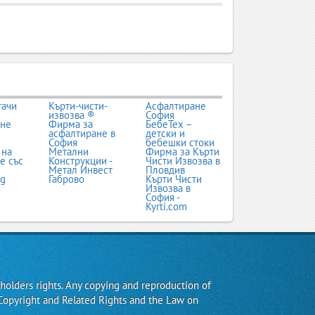
тачи
Кърти-чисти-
Асфалтиране
извозва ®
София
ане
Фирма за
БебеТех –
асфалтиране в
детски и
София
бебешки стоки
 на
Метални
Фирма за Кърти
е със
Конструкции -
Чисти Извозва в
Метал Инвест
Пловдив
bg
Габрово
Кърти Чисти
Извозва в
София -
Kyrti.com
 holders rights. Any copying and reproduction of
Copyright and Related Rights and the Law on