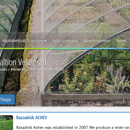
Alphabetical Directory
Add company
Advertisement
News
altion Velingrad
ouses
Nurseries, Greenhouses Velingrad
Village
Razsadnik ACHEV
Rasadnik Achev was established in 2007. We produce a wide var