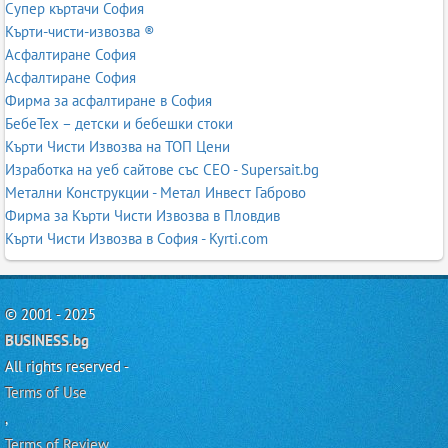
Супер къртачи София
Кърти-чисти-извозва ®
Асфалтиране София
Асфалтиране София
Фирма за асфалтиране в София
БебеТех – детски и бебешки стоки
Кърти Чисти Извозва на ТОП Цени
Изработка на уеб сайтове със СЕО - Supersait.bg
Метални Конструкции - Метал Инвест Габрово
Фирма за Кърти Чисти Извозва в Пловдив
Кърти Чисти Извозва в София - Kyrti.com
© 2001 - 2025
BUSINESS.bg
All rights reserved -
Terms of Use
,
Terms of Review