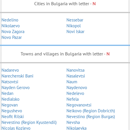
Cities in Bulgaria with letter -
N
Nedelino
Nessebar
Nikolaevo
Nikopol
Nova Zagora
Novi Iskar
Novo Pazar
Towns and villages in Bulgaria with letter -
N
Nadarevo
Nanovitsa
Narechenski Bani
Nasalevtsi
Natsovtsi
Naum
Nayden Gerovo
Naydenovo
Nedan
Nedelevo
Nedialsko
Nefela
Negovan
Negovanovtsi
Negushevo
Neikovo (Region Dobricth)
Neofit Rilski
Nevestino (Region Burgas)
Nevestino (Region Kyustendil)
Nevsha
Nicolas Kozlevo
Nikolaevka