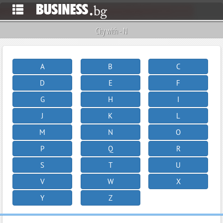
City with - N
A
B
C
D
E
F
G
H
I
J
K
L
M
N
O
P
Q
R
S
T
U
V
W
X
Y
Z