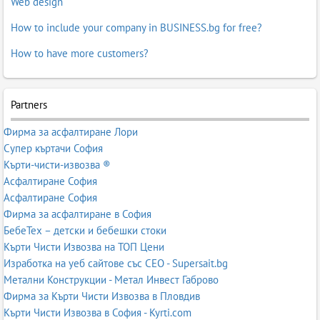
Web design
How to include your company in BUSINESS.bg for free?
How to have more customers?
Partners
Фирма за асфалтиране Лори
Супер къртачи София
Кърти-чисти-извозва ®
Асфалтиране София
Асфалтиране София
Фирма за асфалтиране в София
БебеТех – детски и бебешки стоки
Кърти Чисти Извозва на ТОП Цени
Изработка на уеб сайтове със СЕО - Supersait.bg
Метални Конструкции - Метал Инвест Габрово
Фирма за Кърти Чисти Извозва в Пловдив
Кърти Чисти Извозва в София - Kyrti.com