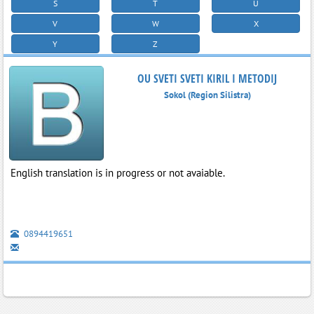
S
T
U
V
W
X
Y
Z
OU SVETI SVETI KIRIL I METODIJ
Sokol (Region Silistra)
English translation is in progress or not avaiable.
0894419651