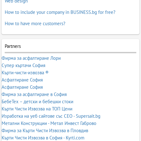
Web design
How to include your company in BUSINESS.bg for free?
How to have more customers?
Partners
Фирма за асфалтиране Лори
Супер къртачи София
Кърти-чисти-извозва ®
Асфалтиране София
Асфалтиране София
Фирма за асфалтиране в София
БебеТех – детски и бебешки стоки
Кърти Чисти Извозва на ТОП Цени
Изработка на уеб сайтове със СЕО - Supersait.bg
Метални Конструкции - Метал Инвест Габрово
Фирма за Кърти Чисти Извозва в Пловдив
Кърти Чисти Извозва в София - Kyrti.com