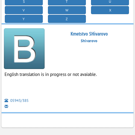
S
T
U
V
W
X
Y
Z
Kmetstvo SHivarovo
Shivarovo
English translation is in progress or not avaiable.
05943/385