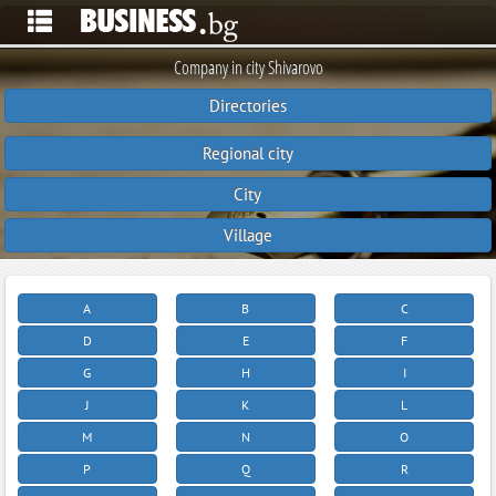
Company in city Shivarovo
Directories
Regional city
City
Village
A
B
C
D
E
F
G
H
I
J
K
L
M
N
O
P
Q
R