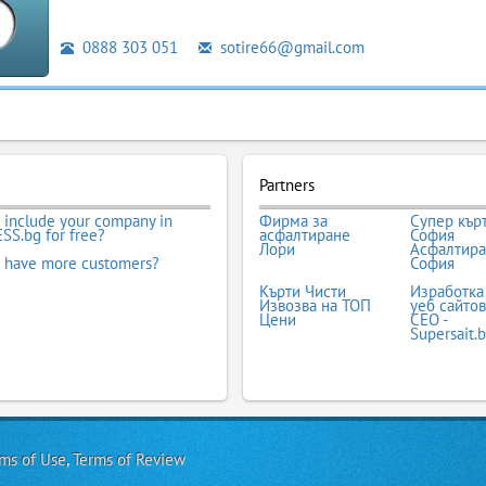
0888 303 051
sotire66@gmail.com
Partners
 include your company in
Фирма за
Супер кър
SS.bg for free?
асфалтиране
София
Лори
Асфалтир
 have more customers?
София
Кърти Чисти
Изработка
Извозва на ТОП
уеб сайтов
Цени
СЕО -
Supersait.
ms of Use
,
Terms of Review