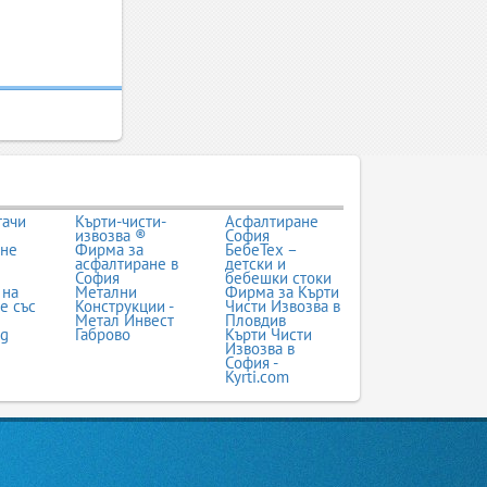
тачи
Кърти-чисти-
Асфалтиране
извозва ®
София
ане
Фирма за
БебеТех –
асфалтиране в
детски и
София
бебешки стоки
 на
Метални
Фирма за Кърти
е със
Конструкции -
Чисти Извозва в
Метал Инвест
Пловдив
bg
Габрово
Кърти Чисти
Извозва в
София -
Kyrti.com