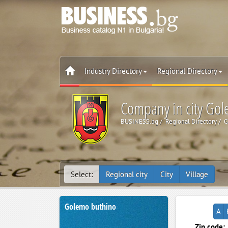
Industry Directory
Regional Directory
Company in city Go
BUSINESS.bg
Regional Directory
G
Select:
Regional city
City
Village
Golemo buthino
A
Zip code: