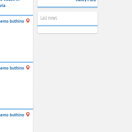
ria
Last news
lemo buthino
lemo buthino
lemo buthino