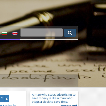
Y
Z
e codes in