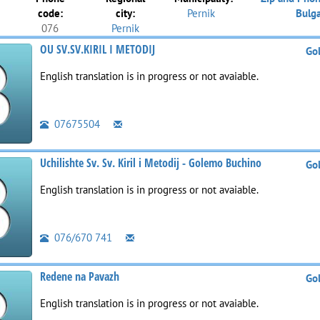
code:
city:
Pernik
Bulga
076
Pernik
OU SV.SV.KIRIL I METODIJ
Go
English translation is in progress or not avaiable.
07675504
Uchilishte Sv. Sv. Kiril i Metodij - Golemo Buchino
Go
English translation is in progress or not avaiable.
076/670 741
Redene na Pavazh
Go
English translation is in progress or not avaiable.