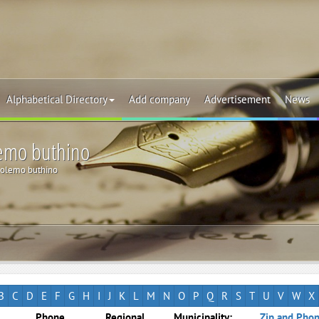
Alphabetical Directory
Add company
Advertisement
News
lemo buthino
olemo buthino
B
C
D
E
F
G
H
I
J
K
L
M
N
O
P
Q
R
S
T
U
V
W
X
Phone
Regional
Municipality:
Zip and Phon