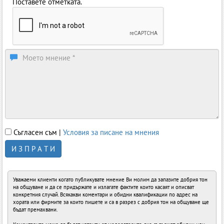
Поставете отметката.
Съгласен съм |
Условия за писане на мнения
И З П Р А Т И
Уважаеми клиенти когато публикувате мнение Ви молим да запазите добрия тон
на общуване и да се придържате и излагате фактите които касаят и описват
конкретния случай. Всякакви коментари и обидни квалификации по адрес на
хората или фирмите за които пишете и са в разрез с добрия тон на общуване ще
бъдат премахвани.