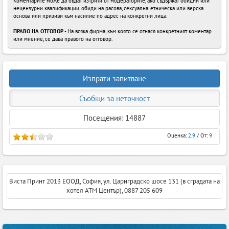
Коментарите може да бъдат изтрити от модераторите, ако съдържат обидни или
нецензурни квалификации, обиди на расова, сексуална, етническа или верска
основа или призиви към насилие по адрес на конкретни лица.
ПРАВО НА ОТГОВОР
- На всяка фирма, към която се отнася конкретният коментар
или мнение, се дава правото на отговор.
Изпрати запитване
Съобщи за неточност
Посещения: 14887
Оценка:
2.9
/ От:
9
Виста Принт 2013 ЕООД, София, ул. Цариградско шосе 131 (в сградата на
хотел АТМ Център), 0887 205 609