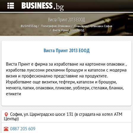
Виста Принт 2013 ЕООД
BUSINESS.bg
Полиграфия, Опаковки
Опаковки
Опаковки София
Виста Принт 2013 ЕООД
Виста Принт 2013 ЕООД
Виста Принт e фирма за изработване на картонени опаковки ,
изработва луксозни рекламни брошури и каталози с модерна
визия и професионално представяне на продуктите.
Изработваме още визитки, тефтери, каталози и брошури,
менюта, папки, опаковки, пликове, уоблери, стелажи, бланки,
етикети
София
,
ул. Цариградско шосе 131 (в сградата на хотел АТМ
Център)
0887 205 609