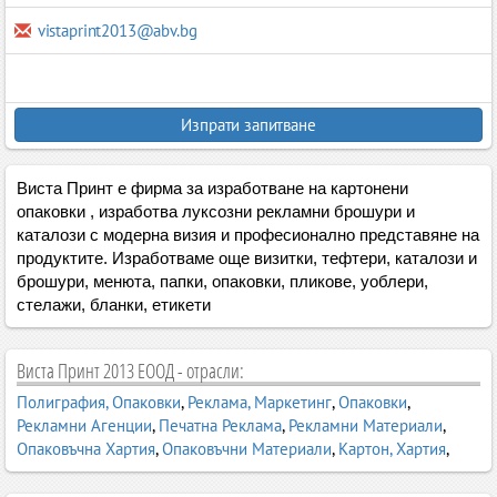
vistaprint2013@abv.bg
Изпрати запитване
Виста Принт e фирма за изработване на картонени
опаковки , изработва луксозни рекламни брошури и
каталози с модерна визия и професионално представяне на
продуктите. Изработваме още визитки, тефтери, каталози и
брошури, менюта, папки, опаковки, пликове, уоблери,
стелажи, бланки, етикети
Виста Принт 2013 ЕООД - отрасли:
Полиграфия, Опаковки
,
Реклама, Маркетинг
,
Опаковки
,
Рекламни Агенции
,
Печатна Реклама
,
Рекламни Материали
,
Опаковъчна Хартия
,
Опаковъчни Материали
,
Картон, Хартия
,