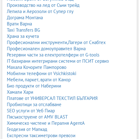
Производство на лед от Съни трейд
Лепила и Аерозоли от Супер глу
Дограма Монтана
Врати Варна
Taxi Transfers BG
Храна за кучета
Професионални инструменти,Лагери от Снабтех
Професионален домоуправител Варна
Резервни части за електротелфери от G-tools
IT базирани интегрирани системи от ПСИТ сервиз
Махала Кочорите Пампорово
Мобилни телефони от Vsichkistoki
Мебели, паркет, врати от Канор
Био продукти от Наберини
Хамали Хари
Платове от УНИВЕРСАЛ ТЕКСТИЛ БЪЛГАРИЯ
Пробиотици за отслабване
SEO услуги от Уеб Пиар
Пясъкоструене от AMV BLAST
Химическо чистене и Пералня AgentA
Геодезия от Мапкад
Експресни таксиметрови превози