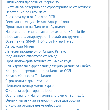
Пътнически превози от Марио 95
Системи за резервно електрозахранване от Техноек
Осветление от Сити Лайт
Електроуслуги от Електро ЛСВ
Рекламна агенция Имидж Адвъртайзинг
Производство на Палети от Булпалет
Нанасяне на незалепващи покрития от Ейч Пи Ди
Лабораторна Апаратура от Пролаб инструменти
Осветление, SMART HOME от Интер Пауър
Автошкола Митев
Лечебни процедури от Студио Релакс
Медицинска апаратура от Томед
Противопожарна техника от Тимекс груп
CNC струговане,фрезоване,лазерно рязане от Фабко
Контрол на вредителите от Контики ООД
Ковано Желязо от Тан Колов
Строителна фирма Мусала
Дентален център Адент Бургас
Фирма за асфалтиране Лори
Озеленяване и Напоителни системи от Велида 1
Онлайн магазин за тениски и бебешки бодита
Студио за отслабване Angelic glow