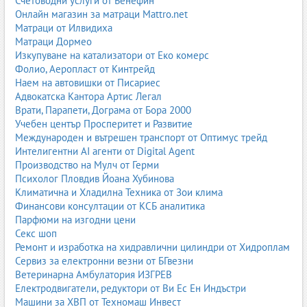
Счетоводни услуги от Бенефин
Онлайн магазин за матраци Mattro.net
Матраци от Илвидиха
Матраци Дормео
Изкупуване на катализатори от Еко комерс
Фолио, Аеропласт от Кинтрейд
Наем на автовишки от Писариес
Адвокатска Кантора Артис Легал
Врати, Парапети, Дограма от Бора 2000
Учебен център Просперитет и Развитие
Международен и вътрешен транспорт от Оптимус трейд
Интелигентни AI агенти от Digital Agent
Производство на Мулч от Герми
Психолог Пловдив Йоана Хубинова
Климатична и Хладилна Техника от Зои клима
Финансови консултации от КСБ аналитика
Парфюми на изгодни цени
Секс шоп
Ремонт и изработка на хидравлични цилиндри от Хидроплам
Сервиз за електронни везни от БГвезни
Ветеринарна Амбулатория ИЗГРЕВ
Електродвигатели, редуктори от Ви Ес Ен Индъстри
Машини за ХВП от Техномаш Инвест