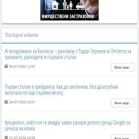
Последни новини
AI внедряване за бизнеса – разговор с Тодор Терзиев от Zenterra за
грешките, разходите и първата стъпка
30-07-2026 11:03
Виж още..
Първи стъпки в трейдинга: Как да започнем, без да изгубим
капитала си още първия месец
24-07-2026 10:57
Виж още..
Аукционът, който не се вижда: какво разкри делото срещу Google за
цената на клика
21-07-2026 10:38
Виж още..