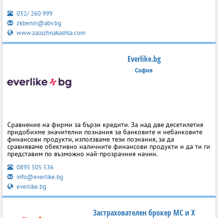
032/ 260 999
zkbenin@abv.bg
www.zalozhnakashta.com
Everlike.bg
София
Сравнение на фирми за бързи кредити. За над две десетилетия
придобихме значителни познания за банковите и небанковите
финансови продукти, използваме тези познания, за да
сравняваме обективно наличните финансови продукти и да ти ги
представим по възможно най-прозрачния начин.
0895 505 536
info@everlike.bg
everlike.bg
Застрахователен брокер МС и Х