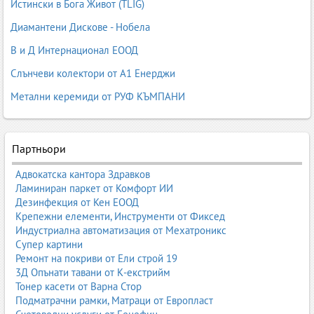
Истински в Бога Живот (TLIG)
Диамантени Дискове - Нобела
В и Д Интернационал ЕООД
Слънчеви колектори от А1 Енерджи
Метални керемиди от РУФ КЪМПАНИ
Партньори
Адвокатска кантора Здравков
Ламиниран паркет от Комфорт ИИ
Дезинфекция от Кен ЕООД
Крепежни елементи, Инструменти от Фиксед
Индустриална автоматизация от Мехатроникс
Супер картини
Ремонт на покриви от Ели строй 19
3Д Опънати тавани от К-екстрийм
Тонер касети от Варна Стор
Подматрачни рамки, Матраци от Европласт