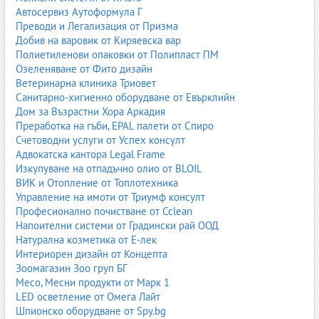
Автосервиз Аутоформула Г
Преводи и Легализация от Призма
Добив на варовик от Киряевска вар
Полиетиленови опаковки от Полипласт ПМ
Озеленяване от Фито дизайн
Ветеринарна клиника Триовет
Санитарно-хигиенно оборудване от Евърклийн
Дом за Възрастни Хора Аркадия
Преработка на гъби, EPAL палети от Спиро
Счетоводни услуги от Успех консулт
Адвокатска кантора Legal Frame
Изкупуване на отпадъчно олио от BLOIL
ВИК и Отопление от Топлотехника
Управление на имоти от Триумф консулт
Професионално почистване от Cclean
Напоителни системи от Градински рай ООД
Натурална козметика от Е-лек
Интериорен дизайн от Концепта
Зоомагазин Зоо груп БГ
Месо, Месни продукти от Марк 1
LED осветление от Омега Лайт
Шпионско оборудване от Spy.bg