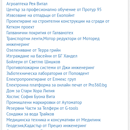
Агроаптека Рея Витал
Център за професионално обучение от Протур 95
Извозване на отпадъци от Екопойнт
Проектиране на строителни конструкции на сгради от
Кетком проект
Галванични покрития от Галванотех
Транспортни ленти,Мотор редуктори от Моторед
инженеринг
Озеленяване от Терра грийн
Изграждане на басейни от БГ Хандел
Бойлери от Светлю Шишков
Противопожарни системи от Джи инженеринг
Зъботехническа лаборатория от Поповдент
Електропроектиране от Елмекс груп
Електронна платформа за онлайн печат от Pro360.bg
Дом за Стари Хора Лилия
Хоспис София Буона Вита
Промишлени маркировки от Аутоматор
Резервни Части за Телфери от G-tools
Сондажи за вода Трайков
Медицинска техника и консумативи от Медилинк
Геодезия,Кадастър от Прециз инженеринг