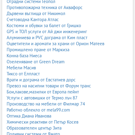
Оградни системи Геопол
Противопожарна техника от Аквафорс
Дървени въглища от Никимол
Счетоводна Кантора Атлас
Костюми и обувки за балет от Гришко
GPS и ТОЛ услуги от Ай джи инженеринг
Алуминиева и PVC дограма от Ким пласт
Оцветители и аромати за храни от Орион Матеев
Промишлено пране от Маркиза
Конна база Ниеса
Озеленяване от Green Dream
Мебели Масив
Тиксо от Елпласт
Врати и дограма от Евстатиев дорс
Превоз на насипни товари от Форум транс
Бои,лакове,мазилки от Европа пейнт
Услуги с автовишки от Термо лъч 87
Производство на мебели от Филмар 74
Работно облекло от mela99.com
Оптика Диана Иванова
Химически реактиви от Петър Косев
Образователен център Зита
Поливни системи от Ямато