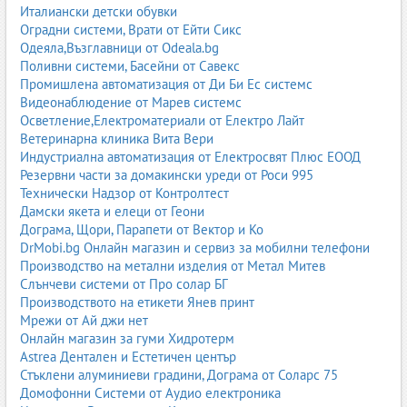
Италиански детски обувки
Оградни системи, Врати от Ейти Сикс
Одеяла,Възглавници от Odeala.bg
Поливни системи, Басейни от Савекс
Промишлена автоматизация от Ди Би Ес системс
Видеонаблюдение от Марев системс
Осветление,Електроматериали от Електро Лайт
Ветеринарна клиника Вита Вери
Индустриална автоматизация от Електросвят Плюс ЕООД
Резервни части за домакински уреди от Роси 995
Технически Надзор от Контролтест
Дамски якета и елеци от Геони
Дограма, Щори, Парапети от Вектор и Ко
DrMobi.bg Онлайн магазин и сервиз за мобилни телефони
Производство на метални изделия от Метал Митев
Слънчеви системи от Про солар БГ
Производството на етикети Янев принт
Мрежи от Ай джи нет
Онлайн магазин за гуми Хидротерм
Astrea Дентален и Естетичен център
Стъклени алуминиеви градини, Дограма от Соларс 75
Домофонни Системи от Аудио електроника