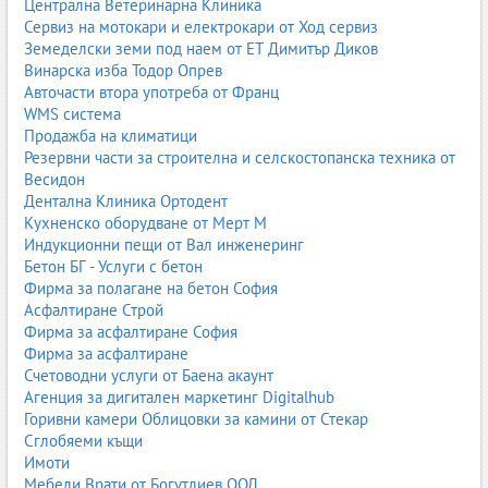
Централна Ветеринарна Клиника
Сервиз на мотокари и електрокари от Ход сервиз
Земеделски земи под наем от ЕТ Димитър Диков
Винарска изба Тодор Опрев
Авточасти втора употреба от Франц
WMS система
Продажба на климатици
Резервни части за строителна и селскостопанска техника от
Весидон
Дентална Клиника Ортодент
Кухненско оборудване от Мерт М
Индукционни пещи от Вал инженеринг
Бетон БГ - Услуги с бетон
Фирма за полагане на бетон София
Асфалтиране Строй
Фирма за асфалтиране София
Фирма за асфалтиране
Счетоводни услуги от Баена акаунт
Агенция за дигитален маркетинг Digitalhub
Горивни камери Облицовки за камини от Стекар
Сглобяеми къщи
Имоти
Мебели Врати от Богутлиев ООД