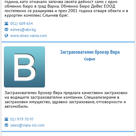
година, като отначало започва своята дейност само с едно
обменно бюро в град Варна. Обменно Бюро ДиВес ЕООД
постепенно се разширява и през 2001 година отваря обекти и в
курортен комплекс Слънчев бряг.
052/ 609 654
edives@abv.bg
www.dives-varna.com
Застрахователен брокер Вяра
София
Застрахователен брокер Вяра предлага качествени застраховки
на водещите застрахователни компании. Специализираме в
застраховки имущество, здравно застраховане, отговорности и
автомобили.
02/ 979 70 97
sales@viara-ins.com