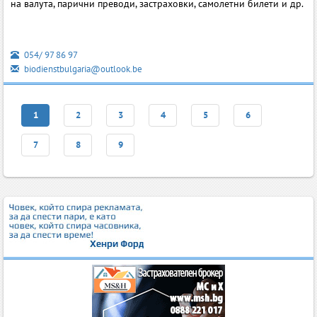
на валута, парични преводи, застраховки, самолетни билети и др.
054/ 97 86 97
biodienstbulgaria@outlook.be
1
2
3
4
5
6
7
8
9