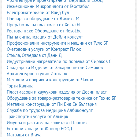
Архитектура и проектиране от Вертикали ЕООД
Инжекционни Микропилоти от Геостабил
Електроматериали от Вайд бул
Пчеларско оборудване от Вимекс М
Преработка на пластмаса от Хеста БГ
Ресторантско Оборудване от Resol.bg
Пътна сигнализация от Дейли консулт
Професионални инструменти и машини от Тулс БГ
Счетоводни услуги от Контракт Плюс
Стъкла, Огледала от Дани Д
Индустриални нагреватели по поръчка от Сираков С
Сладкарски Изделия от Захарно петле Самоков
Архитектурно студио Интоарх
Метални и покривни конструкции от Чахов
Торти Калина
Пластмасови и каучукови изделия от Десин пласт
Оборудване за товаро-разтоварна техника от Техно БГ
Метални конструкции от Пи Енд Ен България
Служба по трудова медицина Албиконсулт
Транспортни услуги от Алмирк
Имунна и растителна защита от Плантис
Бетонни капаци от Фактор ЕООД
Матраци от Brava