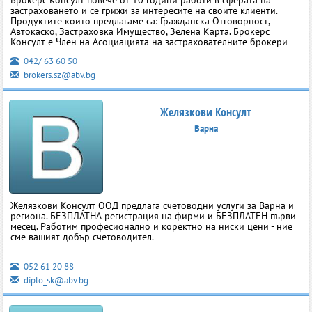
Брокерс Консулт повече от 10 години работи в сферата на
застраховането и се грижи за интересите на своите клиенти.
Продуктите които предлагаме са: Гражданска Отговорност,
Автокаско, Застраховка Имущество, Зелена Карта. Брокерс
Консулт е Член на Асоциацията на застрахователните брокери
042/ 63 60 50
brokers.sz@abv.bg
Желязкови Консулт
Варна
Желязкови Консулт ООД предлага счетоводни услуги за Варна и
региона. БЕЗПЛАТНА регистрация на фирми и БЕЗПЛАТЕН първи
месец. Работим професионално и коректно на ниски цени - ние
сме вашият добър счетоводител.
052 61 20 88
diplo_sk@abv.bg