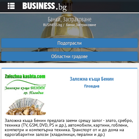
Банки, Застраховане
BUSINESS.bg
Банки, Застраховане
Подотрасли
Областни градове
Заложна къща Бенин
Пловдив
Заложна къща Бенин предлага заеми срещу залог - злато, сребро,
техника (TV, GSM, DVD, PS и др.), автомобили, картини, гоблени,
компютри и компютърна техника. Транспорт от и до дома на
едрогабаритни залози (хладилници, перални и др.)