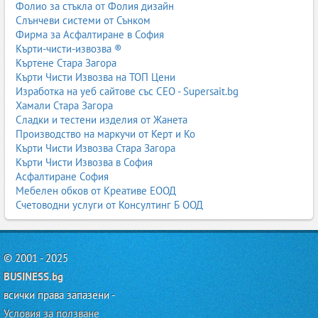
Фолио за стъкла от Фолия дизайн
Слънчеви системи от Сънком
Фирма за Асфалтиране в София
Кърти-чисти-извозва ®
Къртене Стара Загора
Кърти Чисти Извозва на ТОП Цени
Изработка на уеб сайтове със СЕО - Supersait.bg
Хамали Стара Загора
Сладки и тестени изделия от Жанета
Производство на маркучи от Керт и Ко
Кърти Чисти Извозва Стара Загора
Кърти Чисти Извозва в София
Асфалтиране София
Мебелен обков от Креативе ЕООД
Счетоводни услуги от Консултинг Б ООД
© 2001 - 2025
BUSINESS.bg
всички права запазени -
Условия за ползване