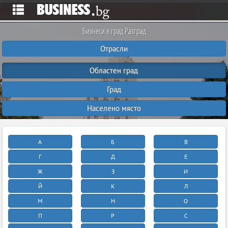
Бизнеси в град Разград
Отрасли
Областен град
Град
Населено място
А
Б
В
Г
Д
Е
Ж
З
И
Й
К
Л
М
Н
О
П
Р
С