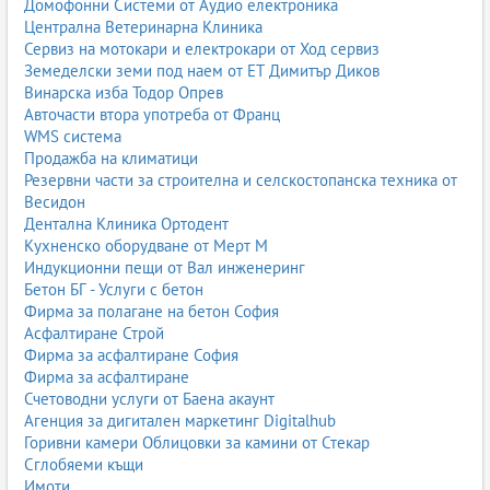
Домофонни Системи от Аудио електроника
Централна Ветеринарна Клиника
Сервиз на мотокари и електрокари от Ход сервиз
Земеделски земи под наем от ЕТ Димитър Диков
Винарска изба Тодор Опрев
Авточасти втора употреба от Франц
WMS система
Продажба на климатици
Резервни части за строителна и селскостопанска техника от
Весидон
Дентална Клиника Ортодент
Кухненско оборудване от Мерт М
Индукционни пещи от Вал инженеринг
Бетон БГ - Услуги с бетон
Фирма за полагане на бетон София
Асфалтиране Строй
Фирма за асфалтиране София
Фирма за асфалтиране
Счетоводни услуги от Баена акаунт
Агенция за дигитален маркетинг Digitalhub
Горивни камери Облицовки за камини от Стекар
Сглобяеми къщи
Имоти