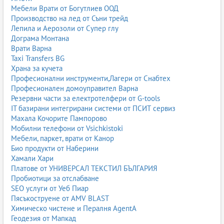
Мебели Врати от Богутлиев ООД
Производство на лед от Съни трейд
Лепила и Аерозоли от Супер глу
Дограма Монтана
Врати Варна
Taxi Transfers BG
Храна за кучета
Професионални инструменти,Лагери от Снабтех
Професионален домоуправител Варна
Резервни части за електротелфери от G-tools
IT базирани интегрирани системи от ПСИТ сервиз
Махала Кочорите Пампорово
Мобилни телефони от Vsichkistoki
Мебели, паркет, врати от Канор
Био продукти от Наберини
Хамали Хари
Платове от УНИВЕРСАЛ ТЕКСТИЛ БЪЛГАРИЯ
Пробиотици за отслабване
SEO услуги от Уеб Пиар
Пясъкоструене от AMV BLAST
Химическо чистене и Пералня AgentA
Геодезия от Мапкад