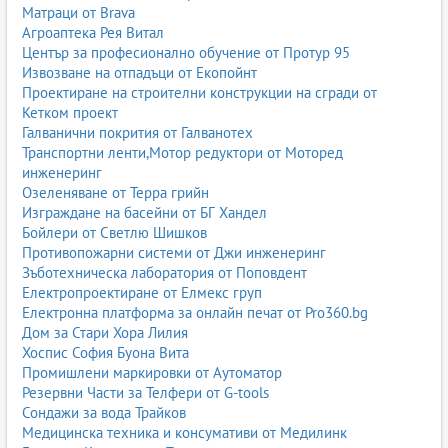
Матраци от Brava
Агроаптека Рея Витал
Център за професионално обучение от Протур 95
Извозване на отпадъци от Екопойнт
Проектиране на строителни конструкции на сгради от
Кетком проект
Галванични покрития от Галванотех
Транспортни ленти,Мотор редуктори от Моторед
инженеринг
Озеленяване от Терра грийн
Изграждане на басейни от БГ Хандел
Бойлери от Светлю Шишков
Противопожарни системи от Джи инженеринг
Зъботехническа лаборатория от Поповдент
Електропроектиране от Елмекс груп
Електронна платформа за онлайн печат от Pro360.bg
Дом за Стари Хора Лилия
Хоспис София Буона Вита
Промишлени маркировки от Аутоматор
Резервни Части за Телфери от G-tools
Сондажи за вода Трайков
Медицинска техника и консумативи от Медилинк