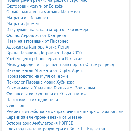
Подматрачни рамки, Матраци от Европласт
Счетоводни услуги от Бенефин
Онлайн магазин за матраци Mattro.net
Матраци от Илвидиха
Матраци Дормео
Изкупуване на катализатори от Еко комерс
Фолио, Аеропласт от Кинтрейд
Наем на автовишки от Писариес
Адвокатска Кантора Артис Легал
Врати, Парапети, Дограма от Бора 2000
Учебен център Просперитет и Развитие
Международен и вътрешен транспорт от Оптимус трейд
Интелигентни AI агенти от Digital Agent
Производство на Мулч от Герми
Психолог Пловдив Йоана Хубинова
Климатична и Хладилна Техника от Зои клима
Финансови консултации от КСБ аналитика
Парфюми на изгодни цени
Секс шоп
Ремонт и изработка на хидравлични цилиндри от Хидроплам
Сервиз за електронни везни от БГвезни
Ветеринарна Амбулатория ИЗГРЕВ
Електродвигатели, редуктори от Ви Ес Ен Индъстри