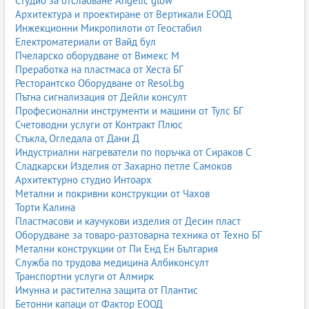
Студио за отслабване Angelic glow
Архитектура и проектиране от Вертикали ЕООД
Инжекционни Микропилоти от Геостабил
Електроматериали от Вайд бул
Пчеларско оборудване от Вимекс М
Преработка на пластмаса от Хеста БГ
Ресторантско Оборудване от Resol.bg
Пътна сигнализация от Дейли консулт
Професионални инструменти и машини от Тулс БГ
Счетоводни услуги от Контракт Плюс
Стъкла, Огледала от Дани Д
Индустриални нагреватели по поръчка от Сираков С
Сладкарски Изделия от Захарно петле Самоков
Архитектурно студио Интоарх
Метални и покривни конструкции от Чахов
Торти Калина
Пластмасови и каучукови изделия от Десин пласт
Оборудване за товаро-разтоварна техника от Техно БГ
Метални конструкции от Пи Енд Ен България
Служба по трудова медицина Албиконсулт
Транспортни услуги от Алмирк
Имунна и растителна защита от Плантис
Бетонни капаци от Фактор ЕООД