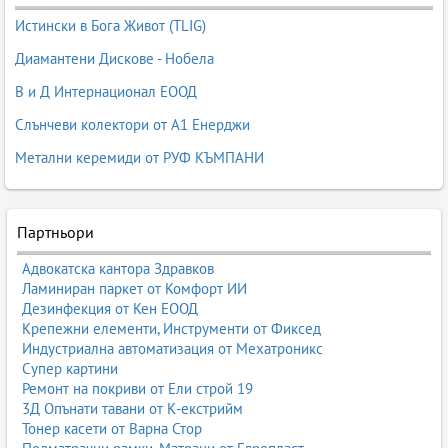
Истински в Бога Живот (TLIG)
Диамантени Дискове - Нобела
В и Д Интернационал ЕООД
Слънчеви колектори от А1 Енерджи
Метални керемиди от РУФ КЪМПАНИ
Партньори
Адвокатска кантора Здравков
Ламиниран паркет от Комфорт ИИ
Дезинфекция от Кен ЕООД
Крепежни елементи, Инструменти от Фиксед
Индустриална автоматизация от Мехатроникс
Супер картини
Ремонт на покриви от Ели строй 19
3Д Опънати тавани от К-екстрийм
Тонер касети от Варна Стор