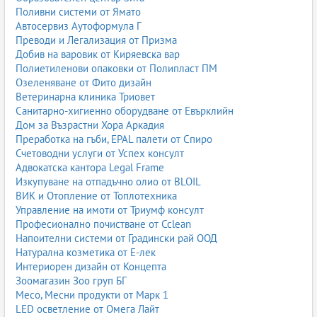
Поливни системи от Ямато
Автосервиз Аутоформула Г
Преводи и Легализация от Призма
Добив на варовик от Киряевска вар
Полиетиленови опаковки от Полипласт ПМ
Озеленяване от Фито дизайн
Ветеринарна клиника Триовет
Санитарно-хигиенно оборудване от Евърклийн
Дом за Възрастни Хора Аркадия
Преработка на гъби, EPAL палети от Спиро
Счетоводни услуги от Успех консулт
Адвокатска кантора Legal Frame
Изкупуване на отпадъчно олио от BLOIL
ВИК и Отопление от Топлотехника
Управление на имоти от Триумф консулт
Професионално почистване от Cclean
Напоителни системи от Градински рай ООД
Натурална козметика от Е-лек
Интериорен дизайн от Концепта
Зоомагазин Зоо груп БГ
Месо, Месни продукти от Марк 1
LED осветление от Омега Лайт