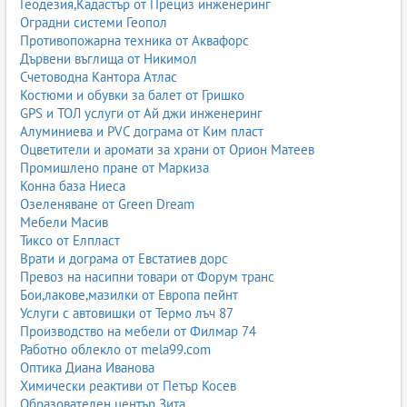
Геодезия,Кадастър от Прециз инженеринг
Оградни системи Геопол
Противопожарна техника от Аквафорс
Дървени въглища от Никимол
Счетоводна Кантора Атлас
Костюми и обувки за балет от Гришко
GPS и ТОЛ услуги от Ай джи инженеринг
Алуминиева и PVC дограма от Ким пласт
Оцветители и аромати за храни от Орион Матеев
Промишлено пране от Маркиза
Конна база Ниеса
Озеленяване от Green Dream
Мебели Масив
Тиксо от Елпласт
Врати и дограма от Евстатиев дорс
Превоз на насипни товари от Форум транс
Бои,лакове,мазилки от Европа пейнт
Услуги с автовишки от Термо лъч 87
Производство на мебели от Филмар 74
Работно облекло от mela99.com
Оптика Диана Иванова
Химически реактиви от Петър Косев
Образователен център Зита