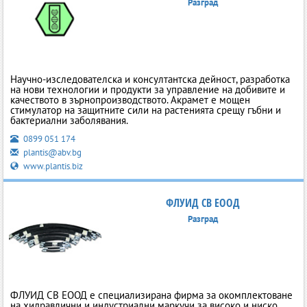
Разград
Научно-изследователска и консултантска дейност, разработка
на нови технологии и продукти за управление на добивите и
качеството в зърнопроизводството. Акрамет е мощен
стимулатор на защитните сили на растенията срещу гъбни и
бактериални заболявания.
0899 051 174
plantis@abv.bg
www.plantis.biz
ФЛУИД СВ ЕООД
Разград
ФЛУИД СВ ЕООД е специализирана фирма за окомплектоване
на хидравлични и индустриални маркучи за високо и ниско