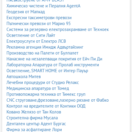
Химическо чистене и Пералня AgentA
Геодезия от Мапкад
Експресни таксиметрови превози
Пътнически превози от Марио 95
Системи за резервно електрозахранване от Техноек
Осветление от Сити Лайт
Електроуслуги от Електро ЛСВ
Рекламна агенция Имидж Адвъртайзинг
Производство на Палети от Булпалет
Нанасяне на незалепващи покрития от Ейч Пи Ди
Лабораторна Апаратура от Пролаб инструменти
Осветление, SMART HOME от Интер Пауър
Автошкола Митев
Лечебни процедури от Студио Релакс
Медицинска апаратура от Томед
Противопожарна техника от Тимекс груп
CNC струговане,фрезоване,лазерно рязане от Фабко
Контрол на вредителите от Контики ООД
Ковано Желязо от Тан Колов
Строителна фирма Мусала
Дентален център Адент Бургас
Фирма за асфалтиране Лори