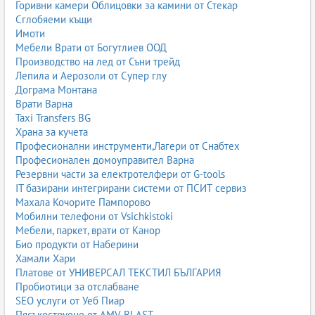
Горивни камери Облицовки за камини от Стекар
Сглобяеми къщи
Имоти
Мебели Врати от Богутлиев ООД
Производство на лед от Съни трейд
Лепила и Аерозоли от Супер глу
Дограма Монтана
Врати Варна
Taxi Transfers BG
Храна за кучета
Професионални инструменти,Лагери от Снабтех
Професионален домоуправител Варна
Резервни части за електротелфери от G-tools
IT базирани интегрирани системи от ПСИТ сервиз
Махала Кочорите Пампорово
Мобилни телефони от Vsichkistoki
Мебели, паркет, врати от Канор
Био продукти от Наберини
Хамали Хари
Платове от УНИВЕРСАЛ ТЕКСТИЛ БЪЛГАРИЯ
Пробиотици за отслабване
SEO услуги от Уеб Пиар
Пясъкоструене от AMV BLAST