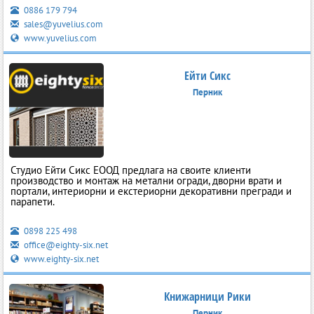
0886 179 794
sales@yuvelius.com
www.yuvelius.com
Ейти Сикс
Перник
Студио Ейти Сикс ЕООД предлага на своите клиенти
производство и монтаж на метални огради, дворни врати и
портали, интериорни и екстериорни декоративни прегради и
парапети.
0898 225 498
office@eighty-six.net
www.eighty-six.net
Книжарници Рики
Перник