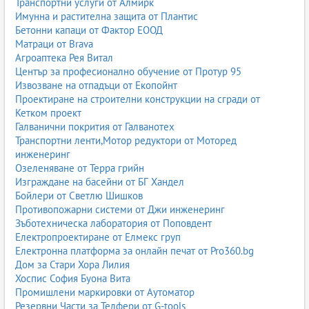
Транспортни услуги от Алмирк
Имунна и растителна защита от Плантис
Бетонни капаци от Фактор ЕООД
Матраци от Brava
Агроаптека Рея Витал
Център за професионално обучение от Протур 95
Извозване на отпадъци от Екопойнт
Проектиране на строителни конструкции на сгради от
Кетком проект
Галванични покрития от Галванотех
Транспортни ленти,Мотор редуктори от Моторед
инженеринг
Озеленяване от Терра грийн
Изграждане на басейни от БГ Хандел
Бойлери от Светлю Шишков
Противопожарни системи от Джи инженеринг
Зъботехническа лаборатория от Поповдент
Електропроектиране от Елмекс груп
Електронна платформа за онлайн печат от Pro360.bg
Дом за Стари Хора Лилия
Хоспис София Буона Вита
Промишлени маркировки от Аутоматор
Резервни Части за Телфери от G-tools