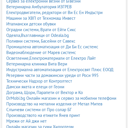
Сервиз за електронни везни от БГвезни
Ветеринарна Амбулатория ИЗГРЕВ
Електродвигатели, редуктори от Ви Ес Ен Индъстри
Машини за ХВП от Техномаш Инвест
Италиански детски обувки
Оградни системи, Врати от Ейти Сикс
Одеяла,Възглавници от Odeala.bg
Поливни системи, Басейни от Савекс
Промишлена автоматизация от Ди Би Ес системс
Видеонаблюдение от Марев системс
Осветление,Електроматериали от Електро Лайт
Ветеринарна клиника Вита Вери
Индустриална автоматизация от Електросвят Плюс ЕООД
Резервни части за домакински уреди от Роси 995
Технически Надзор от Контролтест
Дамски якета и елеци от Геони
Дограма, Щори, Парапети от Вектор и Ко
DrMobi.bg Онлайн магазин и сервиз за мобилни телефони
Производство на метални изделия от Метал Митев
Слънчеви системи от Про солар БГ
Производството на етикети Янев принт
Мрежи от Ай джи нет
Онлайн магазин за гуми Хидротерм