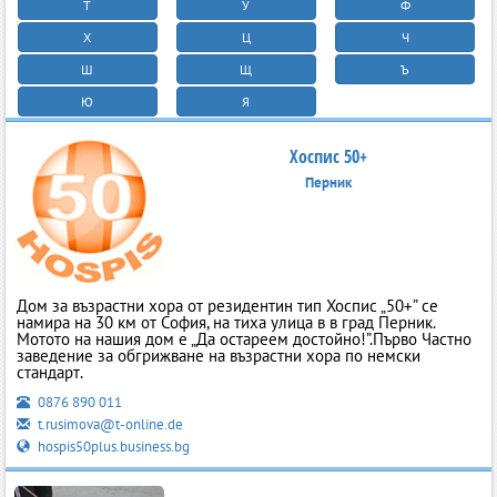
Т
У
Ф
Х
Ц
Ч
Ш
Щ
Ъ
Ю
Я
Хоспис 50+
Перник
Дом за възрастни хора от резидентин тип Хоспис „50+” се
намира на 30 км от София, на тиха улица в в град Перник.
Мотото на нашия дом е „Да остареем достойно!”.Първо Частно
заведение за обгрижване на възрастни хора по немски
стандарт.
0876 890 011
t.rusimova@t-online.de
hospis50plus.business.bg