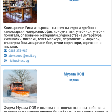
Книжарници Рики извършват тъговия на едро и дребно с:
канцеларски материали, офис консумативи, учебници, учебни
помагала, опаковъчни материали, художествена литература,
химикалки, писалки, текст маркери, перманентни маркери,
темперни бои, акварелни бои, течни коректори, коректорни
писалки.
0888 239 987
alekseood@mail.bg
riki.business.bg
Мусала ООД
Перник
Фирма Мусала ООД извършва снегопочистване със собствена
техника, през зимния период.За удобството на нашите клиенти