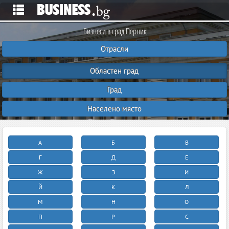
Бизнеси в град Перник
Отрасли
Областен град
Град
Населено място
А
Б
В
Г
Д
Е
Ж
З
И
Й
К
Л
М
Н
О
П
Р
С