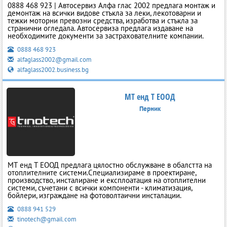
0888 468 923 | Автосервиз Алфа глас 2002 предлага монтаж и
демонтаж на всички видове стъкла за леки, лекотоварни и
тежки моторни превозни средства, изработва и стъкла за
странични огледала. Автосервиза предлага издаване на
необходимите документи за застрахователните компании.
0888 468 923
alfaglass2002@gmail.com
alfaglass2002.business.bg
МТ енд Т ЕООД
Перник
МТ енд Т ЕООД предлага цялостно обслужване в обалстта на
отоплителните системи.Специализираме в проектиране,
производство, инсталиране и експлоатация на отоплителни
системи, съчетани с всички компоненти - климатизация,
бойлери, изграждане на фотоволтаични инсталации.
0888 941 529
tinotech@gmail.com