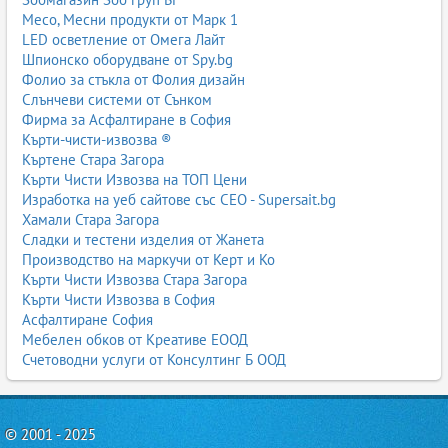
Месо, Месни продукти от Марк 1
LED осветление от Омега Лайт
Шпионско оборудване от Spy.bg
Фолио за стъкла от Фолия дизайн
Слънчеви системи от Сънком
Фирма за Асфалтиране в София
Кърти-чисти-извозва ®
Къртене Стара Загора
Кърти Чисти Извозва на ТОП Цени
Изработка на уеб сайтове със СЕО - Supersait.bg
Хамали Стара Загора
Сладки и тестени изделия от Жанета
Производство на маркучи от Керт и Ко
Кърти Чисти Извозва Стара Загора
Кърти Чисти Извозва в София
Асфалтиране София
Мебелен обков от Креативе ЕООД
Счетоводни услуги от Консултинг Б ООД
© 2001 - 2025