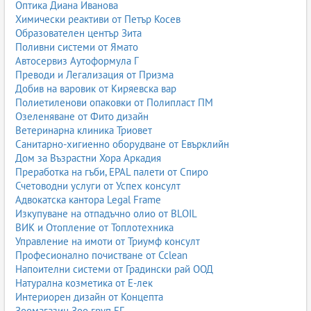
Оптика Диана Иванова
Химически реактиви от Петър Косев
Образователен център Зита
Поливни системи от Ямато
Автосервиз Аутоформула Г
Преводи и Легализация от Призма
Добив на варовик от Киряевска вар
Полиетиленови опаковки от Полипласт ПМ
Озеленяване от Фито дизайн
Ветеринарна клиника Триовет
Санитарно-хигиенно оборудване от Евърклийн
Дом за Възрастни Хора Аркадия
Преработка на гъби, EPAL палети от Спиро
Счетоводни услуги от Успех консулт
Адвокатска кантора Legal Frame
Изкупуване на отпадъчно олио от BLOIL
ВИК и Отопление от Топлотехника
Управление на имоти от Триумф консулт
Професионално почистване от Cclean
Напоителни системи от Градински рай ООД
Натурална козметика от Е-лек
Интериорен дизайн от Концепта
Зоомагазин Зоо груп БГ