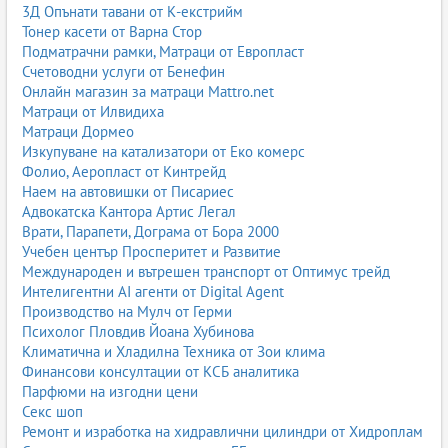
3Д Опънати тавани от К-екстрийм
Тонер касети от Варна Стор
Подматрачни рамки, Матраци от Европласт
Счетоводни услуги от Бенефин
Онлайн магазин за матраци Mattro.net
Матраци от Илвидиха
Матраци Дормео
Изкупуване на катализатори от Еко комерс
Фолио, Аеропласт от Кинтрейд
Наем на автовишки от Писариес
Адвокатска Кантора Артис Легал
Врати, Парапети, Дограма от Бора 2000
Учебен център Просперитет и Развитие
Международен и вътрешен транспорт от Оптимус трейд
Интелигентни AI агенти от Digital Agent
Производство на Мулч от Герми
Психолог Пловдив Йоана Хубинова
Климатична и Хладилна Техника от Зои клима
Финансови консултации от КСБ аналитика
Парфюми на изгодни цени
Секс шоп
Ремонт и изработка на хидравлични цилиндри от Хидроплам