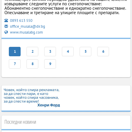
извършваме следните услуги по снегопочистване:
Абонаментно снегопочистване и еднократно снегопочистване.
Опесъчаване и третиране на улиците площите с препарати.
0893 613 550
office_musala@dir.bg
www.musalabg.com
1
2
3
4
5
6
7
8
9
Последни новини