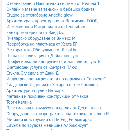
Озеленяване и Напоителни системи от Велида 1
Онлайн магазин за тениски и бебешки бодита
Студио за отслабване Angelic glow
Архитектура и проектиране от Вертикали ЕООД
Инжекционни Микропилоти от Геостабил
Електроматериали от Вайд бул
Пчеларско оборудване от Вимекс М
Преработка на пластмаса от Хеста БГ
Ресторантско Оборудване от Resol.bg
Пътна сигнализация от Дейли консулт
Професионални инструменти и машини от Тулс БГ
Счетоводни услуги от Контракт Плюс
Стъкла, Огледала от Дани Д
Индустриални нагреватели по поръчка от Сираков С
Сладкарски Изделия от Захарно петле Самоков
Архитектурно студио Интоарх
Метални и покривни конструкции от Чахов
Торти Калина
Пластмасови и каучукови изделия от Десин пласт
Оборудване за товаро-разтоварна техника от Техно БГ
Метални конструкции от Пи Енд Ен България
Служба по трудова медицина Албиконсулт