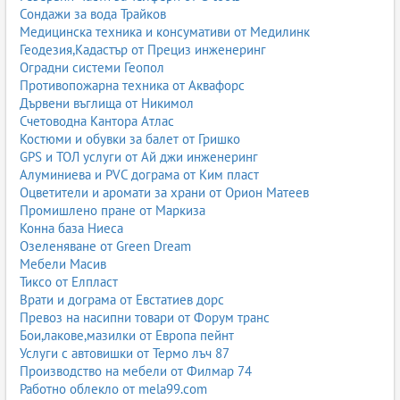
Сондажи за вода Трайков
Медицинска техника и консумативи от Медилинк
Геодезия,Кадастър от Прециз инженеринг
Оградни системи Геопол
Противопожарна техника от Аквафорс
Дървени въглища от Никимол
Счетоводна Кантора Атлас
Костюми и обувки за балет от Гришко
GPS и ТОЛ услуги от Ай джи инженеринг
Алуминиева и PVC дограма от Ким пласт
Оцветители и аромати за храни от Орион Матеев
Промишлено пране от Маркиза
Конна база Ниеса
Озеленяване от Green Dream
Мебели Масив
Тиксо от Елпласт
Врати и дограма от Евстатиев дорс
Превоз на насипни товари от Форум транс
Бои,лакове,мазилки от Европа пейнт
Услуги с автовишки от Термо лъч 87
Производство на мебели от Филмар 74
Работно облекло от mela99.com