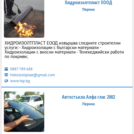
Хидроизолтпласт ЕООД
Перник
ХИДРОИЗОЛТПЛАСТ ЕООД извършва следните строителни
услуги: - Хидроизолации с български материали -
Хидроизолации с вносни материали - Тенекеджийски работи
по покриви;
0887 789 688
hidroizoltplast@gmail.com
www.hip.bg
Автостъкла Алфа глас 2002
Перник