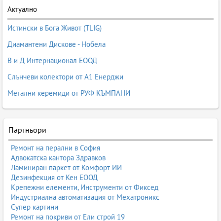
Актуално
Истински в Бога Живот (TLIG)
Диамантени Дискове - Нобела
В и Д Интернационал ЕООД
Слънчеви колектори от А1 Енерджи
Метални керемиди от РУФ КЪМПАНИ
Партньори
Ремонт на перални в София
Адвокатска кантора Здравков
Ламиниран паркет от Комфорт ИИ
Дезинфекция от Кен ЕООД
Крепежни елементи, Инструменти от Фиксед
Индустриална автоматизация от Мехатроникс
Супер картини
Ремонт на покриви от Ели строй 19