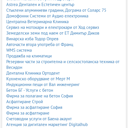
Astrea Дентален и Естетичен център
Стъклени алуминиеви градини, Дограма от Соларс 75
Домофонни Системи от Аудио електроника
Централна Ветеринарна Клиника
Сервиз на мотокари и електрокари от Ход сервиз
Земеделски земи под наем от ЕТ Димитър Диков
Винарска изба Тодор Опрев
Авточасти втора употреба от Франц
WMS система
Продажба на климатици
Резервни части за строителна и селскостопанска техника от
Весидон
Дентална Клиника Ортодент
Кухненско оборудване от Мерт М
Индукционни пещи от Вал инженеринг
Бетон БГ - Услуги с бетон
Фирма за полагане на бетон София
Асфалтиране Строй
Фирма за асфалтиране София
Фирма за асфалтиране
Счетоводни услуги от Баена акаунт
Агенция за дигитален маркетинг Digitalhub