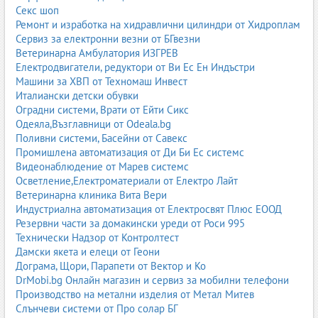
Администрация Кюстендил
Секс шоп
Администрация Перник
Ремонт и изработка на хидравлични цилиндри от Хидроплам
Администрация Русе
Сервиз за електронни везни от БГвезни
Администрация Габрово
Ветеринарна Амбулатория ИЗГРЕВ
Администрация Ловеч
Електродвигатели, редуктори от Ви Ес Ен Индъстри
Администрация Силистра
Машини за ХВП от Техномаш Инвест
Администрация Шумен
Италиански детски обувки
Администрация Добрич
Оградни системи, Врати от Ейти Сикс
Администрация Монтана
Одеяла,Възглавници от Odeala.bg
Администрация Сливен
Поливни системи, Басейни от Савекс
Администрация Ямбол
Промишлена автоматизация от Ди Би Ес системс
Видеонаблюдение от Марев системс
Всички държавни и общински администрации в България
Осветление,Електроматериали от Електро Лайт
Виж всички институции
Ветеринарна клиника Вита Вери
Индустриална автоматизация от Електросвят Плюс ЕООД
Резервни части за домакински уреди от Роси 995
Технически Надзор от Контролтест
Дамски якета и елеци от Геони
Дограма, Щори, Парапети от Вектор и Ко
DrMobi.bg Онлайн магазин и сервиз за мобилни телефони
Производство на метални изделия от Метал Митев
Слънчеви системи от Про солар БГ