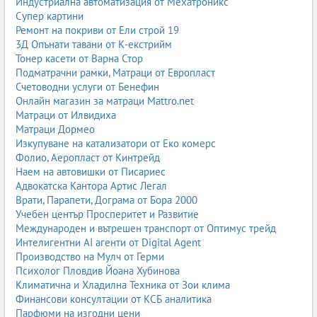
Индустриална автоматизация от Мехатроникс
II. Общинска администрация
Супер картини
Ремонт на покриви от Ели строй 19
Общинска администрация
3Д Опънати тавани от К-екстрийм
Администрация по райони
Тонер касети от Варна Стор
Кметства
Подматрачни рамки, Матраци от Европласт
Общински служби
Счетоводни услуги от Бенефин
ОП Чистота и общински предприятия
Онлайн магазин за матраци Mattro.net
Администрация по градове
Матраци от Илвидиха
Администрация София
Матраци Дормео
Администрация Пловдив
Изкупуване на катализатори от Еко комерс
Администрация Варна
Фолио, Аеропласт от Кинтрейд
Администрация Бургас
Наем на автовишки от Писариес
Администрация Хасково
Адвокатска Кантора Артис Легал
Администрация Плевен
Врати, Парапети, Дограма от Бора 2000
Администрация Велико Търново
Учебен център Просперитет и Развитие
Администрация Пазарджик
Международен и вътрешен транспорт от Оптимус трейд
Администрация Видин
Интелигентни AI агенти от Digital Agent
Администрация Кърджали
Производство на Мулч от Герми
Администрация Разград
Психолог Пловдив Йоана Хубинова
Администрация Смолян
Климатична и Хладилна Техника от Зои клима
Администрация Търговище
Финансови консултации от КСБ аналитика
Администрация Враца
Парфюми на изгодни цени