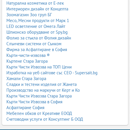
Натурална козметика от Е-лек
Интериорен дизайн от Концепта
Зоомагазин Зоо груп БГ
Месо, Месни продукти от Марк 1
LED осветление от Омега Лайт
Шпионско оборудване от Spy.bg
Фолио за стъкла от Фолия дизайн
Слънчеви системи от Сънком
Фирма за Асфалтиране в София
Кърти-чисти-извозва ®
Къртене Стара Загора
Кърти Чисти Извозва на ТОП Цени
Изработка на уеб сайтове със СЕО - Supersait.bg
Хамали Стара Загора
Сладки и тестени изделия от Жанета
Производство на маркучи от Керт и Ко
Кърти Чисти Извозва Стара Загора
Кърти Чисти Извозва в София
Асфалтиране София
Мебелен обков от Креативе ЕООД
Счетоводни услуги от Консултинг Б ООД