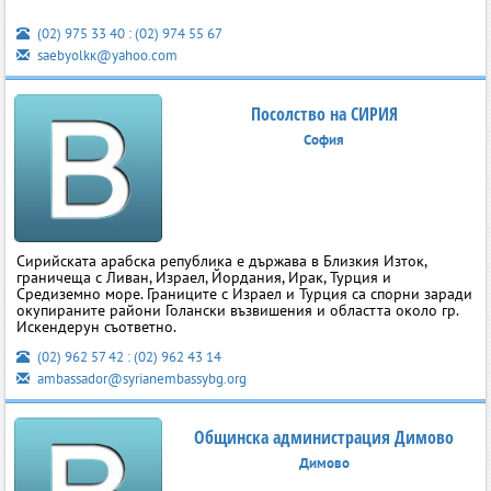
(02) 975 33 40 : (02) 974 55 67
saebyolkк@yahoo.com
Посолство на СИРИЯ
София
Сирийската арабска република е държава в Близкия Изток,
граничеща с Ливан, Израел, Йордания, Ирак, Турция и
Средиземно море. Границите с Израел и Турция са спорни заради
окупираните райони Голански възвишения и областта около гр.
Искендерун съответно.
(02) 962 57 42 : (02) 962 43 14
ambassador@syrianembassybg.org
Общинска администрация Димово
Димово