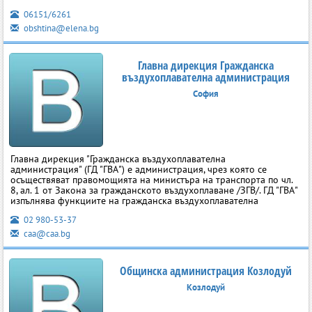
06151/6261
obshtina@elena.bg
Главна дирекция Гражданска
въздухоплавателна администрация
София
Главна дирекция "Гражданска въздухоплавателна
администрация" (ГД "ГВА") е администрация, чрез която се
осъществяват правомощията на министъра на транспорта по чл.
8, ал. 1 от Закона за гражданското въздухоплаване /ЗГВ/. ГД "ГВА"
изпълнява функциите на гражданска въздухоплавателна
02 980-53-37
caa@caa.bg
Общинска администрация Козлодуй
Козлодуй