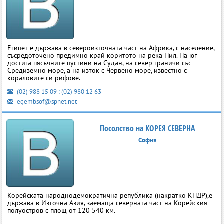
Египет е държава в североизточната част на Африка, с население,
съсредоточено предимно край коритото на река Нил. На юг
достига пясъчните пустини на Судан, на север граничи със
Средиземно море, а на изток с Червено море, известно с
кораловите си рифове.
(02) 988 15 09 : (02) 980 12 63
egembsof@spnet.net
Посолство на КОРЕЯ СЕВЕРНА
София
Корейската народнодемократична република (накратко КНДР),е
държава в Източна Азия, заемаща северната част на Корейския
полуостров с площ от 120 540 км.