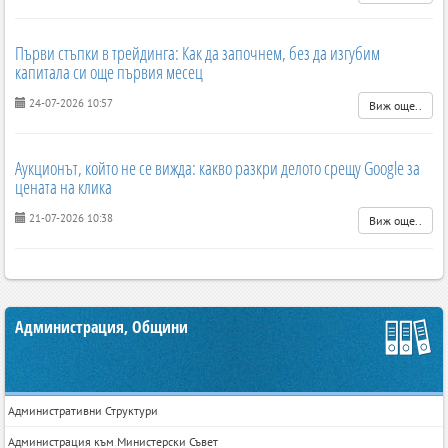
Първи стъпки в трейдинга: Как да започнем, без да изгубим
капитала си още първия месец
24-07-2026 10:57
Виж още..
Аукционът, който не се вижда: какво разкри делото срещу Google за
цената на клика
21-07-2026 10:38
Виж още..
Администрация, Общини
Административни Структури
Администрация към Министерски Съвет