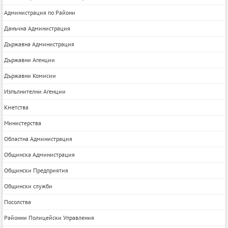
Администрация по Райони
Данъчна Администрация
Държавна Администрация
Държавни Агенции
Държавни Комисии
Изпълнителни Агенции
Кметства
Министерства
Областна Администрация
Общинска Администрация
Общински Предприятия
Общински служби
Посолства
Районни Полицейски Управления