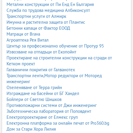
Метални конструкции от Пи Енд Ен България
Служба по трудова медицина Албиконсулт
Транспортни услуги от Алмирк
Имунна и растителна защита от Плантис
Бетонни капаци от Фактор ЕООД
Матраци от Brava
Агроаптека Рея Витал
Център за професионално обучение от Протур 95
Извозване на отпадъци от Екопойнт
Проектиране на строителни конструкции на сгради от
Кетком проект
Галванични покрития от Галванотех
Транспортни ленти,Мотор редуктори от Моторед
инженеринг
Озеленяване от Терра грийн
Изграждане на басейни от БГ Хандел
Бойлери от Светлю Шишков
Противопожарни системи от Джи инженеринг
Зъботехническа лаборатория от Поповдент
Електропроектиране от Елмекс груп
Електронна платформа за онлайн печат от Pro360.bg
Дом за Стари Хора Лилия