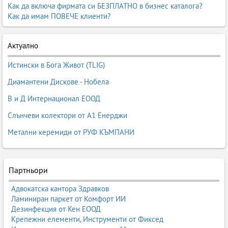
представителства.
Как да включа фирмата си БЕЗПЛАТНО в бизнес каталога?
Как да имам ПОВЕЧЕ клиенти?
В Business.bg ще откриете информация за
държавни
институции, общински структури, административни услуги,
държавни агенции, комисии, министерства, кметства,
Актуално
полицейски управления, съдебни органи и дипломатически
мисии
.
Истински в Бога Живот (TLIG)
Основни административни системи
Диамантени Дискове - Нобела
I. Държавна администрация
В и Д Интернационал ЕООД
Държавна администрация
Министерства
Слънчеви колектори от А1 Енерджи
Държавни агенции
Метални керемиди от РУФ КЪМПАНИ
Изпълнителни агенции
Държавни комисии
Администрации към Министерски съвет
Данъчна администрация (НАП)
Партньори
Териториални администрации
Областна администрация
Адвокатска кантора Здравков
Районни полицейски управления
Ламиниран паркет от Комфорт ИИ
Регионални дирекции на МВР
Дезинфекция от Кен ЕООД
Съдебна власт
Крепежни елементи, Инструменти от Фиксед
Посолства и дипломатически мисии