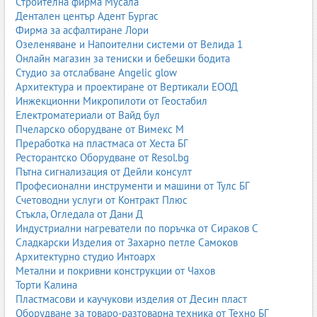
Строителна фирма Мусала
Дентален център Адент Бургас
Фирма за асфалтиране Лори
Озеленяване и Напоителни системи от Велида 1
Онлайн магазин за тениски и бебешки бодита
Студио за отслабване Angelic glow
Архитектура и проектиране от Вертикали ЕООД
Инжекционни Микропилоти от Геостабил
Електроматериали от Вайд бул
Пчеларско оборудване от Вимекс М
Преработка на пластмаса от Хеста БГ
Ресторантско Оборудване от Resol.bg
Пътна сигнализация от Дейли консулт
Професионални инструменти и машини от Тулс БГ
Счетоводни услуги от Контракт Плюс
Стъкла, Огледала от Дани Д
Индустриални нагреватели по поръчка от Сираков С
Сладкарски Изделия от Захарно петле Самоков
Архитектурно студио Интоарх
Метални и покривни конструкции от Чахов
Торти Калина
Пластмасови и каучукови изделия от Десин пласт
Оборудване за товаро-разтоварна техника от Техно БГ