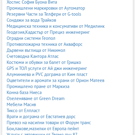
Хоспис София Буона Вита
Промишлени маркировки от Аутоматор
Резервни Части за Телфери от G-tools
Сондажи за вода Трайков
Медицинска техника и консумативи от Медилинк
Геодезия,Кадастър от Прециз инженеринг
Оградни системи Геопол
Противопожарна техника от Аквафорс
Дървени въглища от Никимол
Счетоводна Кантора Атлас
Костюми и обувки за балет от Гришко
GPS и ТОЛ услуги от Ай джи инженеринг
Алуминиева и PVC дограма от Ким пласт
Оцветители и аромати за храни от Орион Матеев
Промишлено пране от Маркиза
Конна база Ниеса
Озеленяване от Green Dream
Мебели Масив
Тиксо от Елпласт
Врати и дограма от Евстатиев дорс
Превоз на насипни товари от Форум транс
Бои,лакове,мазилки от Европа пейнт
Услуги с автовишки от Термо лъч 87