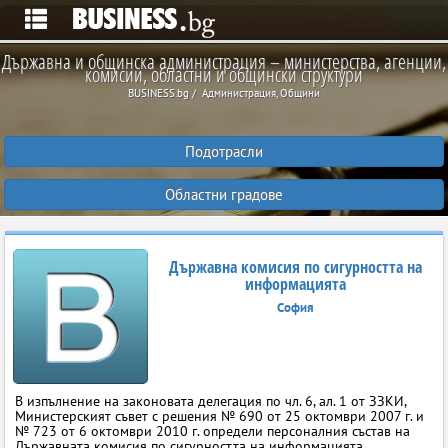
Държавна и общинска администрация – министерства, агенции,
комисии, областни и общински структури
BUSINESS.bg
Администрация, Общини
Подотрасли
Областни градове
Държавна комисия по сигурността на
информацията
София
В изпълнение на законовата делегация по чл. 6, ал. 1 от ЗЗКИ,
Министерският съвет с решения № 690 от 25 октомври 2007 г. и
№ 723 от 6 октомври 2010 г. определи персоналния състав на
Държавната комисия по сигурността на информацията.