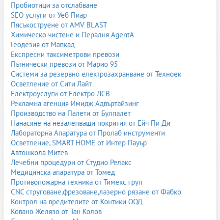
Пробиотици за отслабване
SEO услуги от Уеб Пиар
Пясъкоструене от AMV BLAST
Химическо чистене и Пералня AgentA
Геодезия от Мапкад
Експресни таксиметрови превози
Пътнически превози от Марио 95
Системи за резервно електрозахранване от Техноек
Осветление от Сити Лайт
Електроуслуги от Електро ЛСВ
Рекламна агенция Имидж Адвъртайзинг
Производство на Палети от Булпалет
Нанасяне на незалепващи покрития от Ейч Пи Ди
Лабораторна Апаратура от Пролаб инструменти
Осветление, SMART HOME от Интер Пауър
Автошкола Митев
Лечебни процедури от Студио Релакс
Медицинска апаратура от Томед
Противопожарна техника от Тимекс груп
CNC струговане,фрезоване,лазерно рязане от Фабко
Контрол на вредителите от Контики ООД
Ковано Желязо от Тан Колов