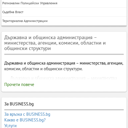
Регионални Полицейски Управления
Съдебна Власт
Териториална Администрации
Държавна и общинска администрация –
министерства, агенции, комисии, областни и
общински структури
Държавна и общинска администрация – министерства, агенции,
комисии, областни и общински структури.
Държавна и общинска администрация – министерства,
агенции, комисии, областни и общински администрации,
кметства и държавни служби
Прочети повече
Държавната и общинската администрация
е системата от
институции, които управляват държавата, регионите и
За BUSINESS.bg
общините. Тя включва министерства, държавни агенции,
изпълнителни агенции, държавни комисии, областни и
За връзка с BUSINESS.bg
общински администрации, кметства, териториални структури,
Какво е BUSINESS.bg?
полицейски управления, съдебна власт и дипломатически
Услуги