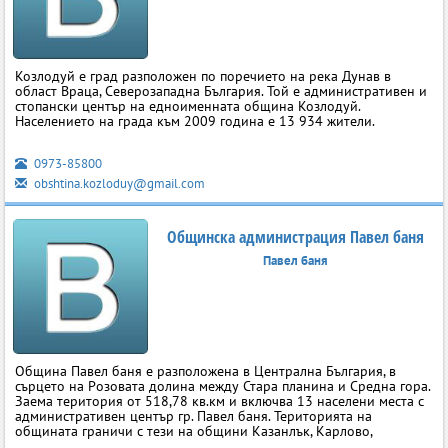
Козлодуй е град разположен по поречието на река Дунав в
област Враца, Северозападна България. Той е административен и
стопански център на едноименната община Козлодуй.
Населението на града към 2009 година е 13 934 жители.
0973-85800
obshtina.kozloduy@gmail.com
Общинска администрация Павел баня
Павел баня
Община Павел баня е разположена в Централна България, в
сърцето на Розовата долина между Стара планина и Средна гора.
Заема територия от 518,78 кв.км и включва 13 населени места с
административен център гр. Павел баня. Територията на
общината граничи с тези на общини Казанлък, Карлово,