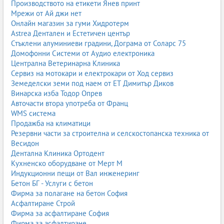
Производството на етикети Янев принт
Мрежи от Ай джи нет
Онлайн магазин за гуми Хидротерм
Astrea Дентален и Естетичен център
Стъклени алуминиеви градини, Дограма от Соларс 75
Домофонни Системи от Аудио електроника
Централна Ветеринарна Клиника
Сервиз на мотокари и електрокари от Ход сервиз
Земеделски земи под наем от ЕТ Димитър Диков
Винарска изба Тодор Опрев
Авточасти втора употреба от Франц
WMS система
Продажба на климатици
Резервни части за строителна и селскостопанска техника от
Весидон
Дентална Клиника Ортодент
Кухненско оборудване от Мерт М
Индукционни пещи от Вал инженеринг
Бетон БГ - Услуги с бетон
Фирма за полагане на бетон София
Асфалтиране Строй
Фирма за асфалтиране София
Фирма за асфалтиране