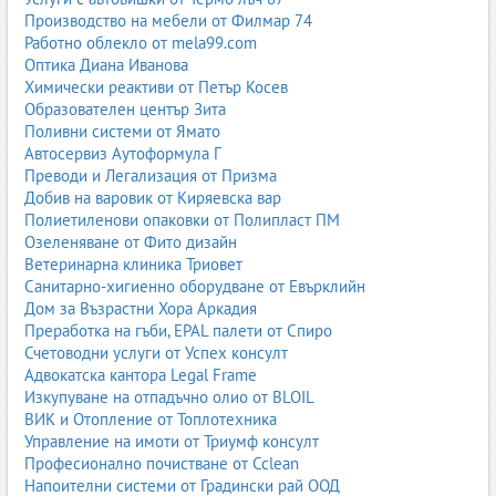
Производство на мебели от Филмар 74
Работно облекло от mela99.com
Оптика Диана Иванова
Химически реактиви от Петър Косев
Образователен център Зита
Поливни системи от Ямато
Автосервиз Аутоформула Г
Преводи и Легализация от Призма
Добив на варовик от Киряевска вар
Полиетиленови опаковки от Полипласт ПМ
Озеленяване от Фито дизайн
Ветеринарна клиника Триовет
Санитарно-хигиенно оборудване от Евърклийн
Дом за Възрастни Хора Аркадия
Преработка на гъби, EPAL палети от Спиро
Счетоводни услуги от Успех консулт
Адвокатска кантора Legal Frame
Изкупуване на отпадъчно олио от BLOIL
ВИК и Отопление от Топлотехника
Управление на имоти от Триумф консулт
Професионално почистване от Cclean
Напоителни системи от Градински рай ООД