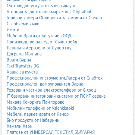
Счетоводни услуги от Баена акаунт
Агенция за дигитален маркетинг Digitalhub
Горивни камери Облицовки за камини от Стекар
Сглобяеми къщи
Имоти
Мебели Врати от Богутлиев ООД
Производство на лед от Съни трейд
Лепила и Аерозоли от Супер глу
Дограма Монтана
Врати Варна
Taxi Transfers BG
Храна за кучета
Професионални инструменти,Лагери от Снабтех
Професионален домоуправител Варна
Резервни части за електротелфери от G-tools
IT базирани интегрирани системи от ПСИТ сервиз
Махала Кочорите Пампорово
Мобилни телефони от Vsichkistoki
Мебели, паркет, врати от Канор
Био продукти от Наберини
Хамали Хари
Платове от УНИВЕРСАЛ ТЕКСТИЛ БЪЛГАРИЯ