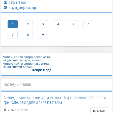
04361/3260
mayor_pb@mail.bg
1
2
3
4
5
6
7
8
9
Последни новини
AI внедряване за бизнеса – разговор с Тодор Терзиев от Zenterra за
грешките, разходите и първата стъпка
30-07-2026 11:03
Виж още..