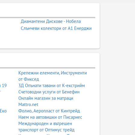
Диамантени Дискове - Нобела
Слънчеви колектори от А1 Енерджи
Крепежни елементи, Инструменти
от Фиксед
й 19
3Д Опънати тавани от К-екстрийм
т
Счетоводни услуги от Бенефин
Онлайн магазин за матраци
Mattro.net
 Еко
Фолио, Аеропласт от Кинтрейд
Наем на автовишки от Писариес
Международен и вътрешен
транспорт от Оптимус трейд