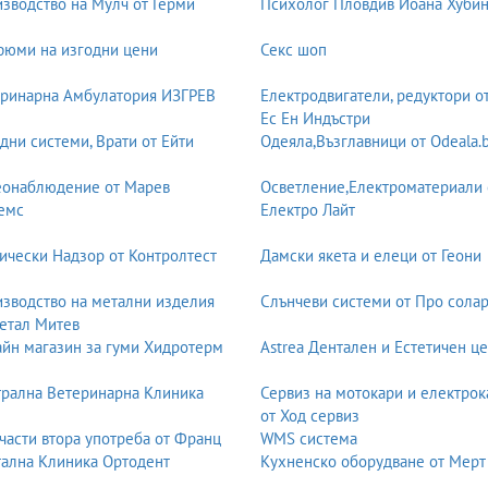
зводство на Мулч от Герми
Психолог Пловдив Йоана Хуби
юми на изгодни цени
Секс шоп
ринарна Амбулатория ИЗГРЕВ
Електродвигатели, редуктори о
Ес Ен Индъстри
дни системи, Врати от Ейти
Одеяла,Възглавници от Odeala.
еонаблюдение от Марев
Осветление,Електроматериали 
емс
Електро Лайт
ически Надзор от Контролтест
Дамски якета и елеци от Геони
зводство на метални изделия
Слънчеви системи от Про солар
етал Митев
йн магазин за гуми Хидротерм
Astrea Дентален и Естетичен ц
рална Ветеринарна Клиника
Сервиз на мотокари и електрок
от Ход сервиз
части втора употреба от Франц
WMS система
ална Клиника Ортодент
Кухненско оборудване от Мерт