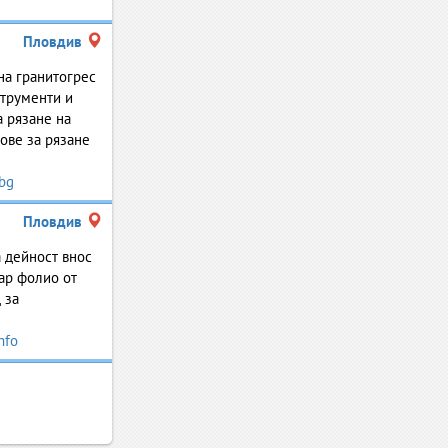
Пловдив
на гранитогрес
струменти и
а рязане на
ове за рязане
bg
Пловдив
 дейност внос
зар фолио от
 за
nfo