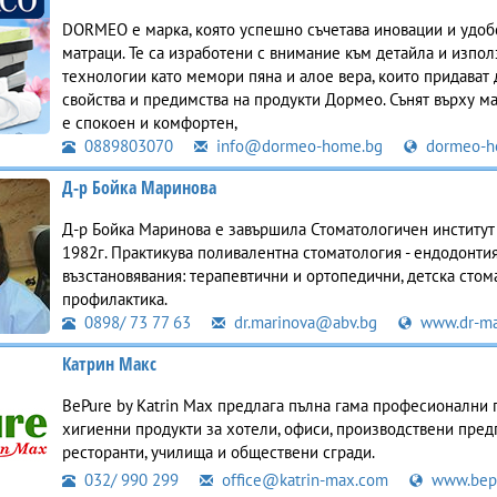
DORMEO е марка, която успешно съчетава иновации и удобс
матраци. Те са изработени с внимание към детайла и изпол
технологии като мемори пяна и алое вера, които придават
свойства и предимства на продукти Дормео. Сънят върху 
е спокоен и комфортен,
0889803070
info@dormeo-home.bg
dormeo-h
Д-р Бойка Маринова
Д-р Бойка Маринова е завършила Стоматологичен институт
1982г. Практикува поливалентна стоматология - ендодонтия
възстановявания: терапевтични и ортопедични, детска стом
профилактика.
0898/ 73 77 63
dr.marinova@abv.bg
www.dr-ma
Катрин Макс
BePure by Katrin Max предлага пълна гама професионални 
хигиенни продукти за хотели, офиси, производствени пред
ресторанти, училища и обществени сгради.
032/ 990 299
office@katrin-max.com
www.bep