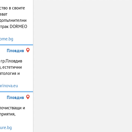
тво в своите
зват
 допълнителни
матрак DORMEO
ome.bg
Пловдив
 гр.Пловдив
, естетични
атология и
rinova.eu
Пловдив
почистващи и
приятия,
ure.bg