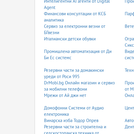
Интелигентни AI агенти от Digital
Прои
Agent
Финансови консултации от КСБ
Парф
аналитика
Сервиз за електронни везни от
Вете
БГвезни
Италиански детски обувки
Огра
Сикс
Промишлена автоматизация от Ди
Вид
Би Ес системс
сист
Резервни части за домакински
Техн
уреди от Роси 995
DrMobi.bg Онлайн магазин и сервиз
Прои
за мобилни телефони
от М
Мрежи от Ай джи нет
Онла
Домофонни Системи от Аудио
Цент
електроника
Винарска изба Тодор Опрев
Авто
Резервни части за строителна и
Дент
селскостопанска техника от