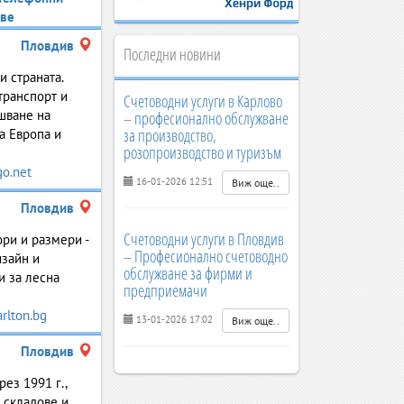
ве
Пловдив
Последни новини
и страната.
транспорт и
Счетоводни услуги в Карлово
шване на
– професионално обслужване
за производство,
а Европа и
розопроизводство и туризъм
o.net
16-01-2026 12:51
Виж още..
Пловдив
Счетоводни услуги в Пловдив
ри и размери -
– Професионално счетоводно
изайн и
обслужване за фирми и
и за лесна
предприемачи
rlton.bg
13-01-2026 17:02
Виж още..
Пловдив
ез 1991 г.,
 складове и