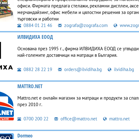
офиси. Фирмата предлага стелажи, рекламни дисплеи, аксе
мерчандайзинг, офис мебели и цялостни решения за орган
търговски и работни
0884 01 21 46
zografa@zografa.com
www.zogr
ИЛВИДИХА ЕООД
Основана през 1995 г., фирма ИЛВИДИХА ЕООД се утвърди 
най-големите доставчици на матраци в България.
0882 28 22 19
orders@ilvidiha.bg
ilvidiha.bg
MATTRO.NET
Mattro.net е онлайн магазин за матраци и продукти за спал
през 2010 г.
0700 200 22
office@mattro.net
mattro.net
Dormeo