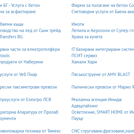
н БГ - Услуги с бетон
Фирма за полагане на бетон С
а за асфалтиране
Счетоводни услуги от Баена ака
обяеми къщи
Имоти
зводство на лед от Съни трейд
Лепила и Аерозоли от Супер гл
 Transfers BG
Храна за кучета
рвни части за електротелфери
IT базирани интегрирани систе
-tools
ПСИТ сервиз
продукти от Наберини
Хамали Хари
услуги от Уеб Пиар
Пясъкоструене от AMV BLAST
ресни таксиметрови превози
Пътнически превози от Марио 
троуслуги от Електро ЛСВ
Рекламна агенция Имидж
Адвъртайзинг
раторна Апаратура от Пролаб
Осветление, SMART HOME от И
рументи
Пауър
ивопожарна техника от Тимекс
CNC струговане,фрезоване,лаз