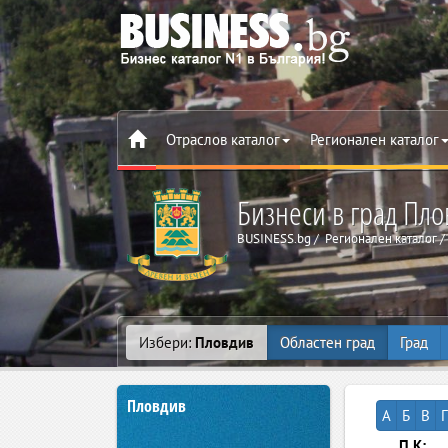
Отраслов каталог
Регионален каталог
Бизнеси в град Пло
BUSINESS.bg
Регионален каталог
Избери:
Пловдив
Областен град
Град
Пловдив
А
Б
В
Г
П.К: