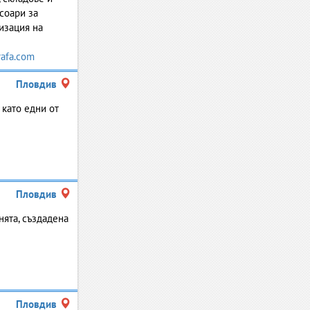
соари за
изация на
afa.com
Пловдив
като едни от
Пловдив
нята, създадена
Пловдив