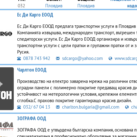
032
Пловдив
Пловдив
кодо
Ес Ди Карго ЕООД
Ес Ди Карго ЕООД предлага транспортни услуги в Пловдив 
Компанията извършва, международен транспорт, вътрешен 
спедиторски услуги. Ес Ди Карго ЕООД организира и извър
транспортни услуги с цели пратки и групажни пратки от и з
Русия.
0878 743 942
sdcargo@yahoo.com
www.sdcarg
Чарлтон ЕООД
Производство на електро заварена мрежа на различни отво
оградни панели с полимерно покритие предаващ красив д
устойчивост на метерологични условия, крепежни елемент
сглобка.С прахово покритие гарантиращо красив дизайн.
032/ 67 04 13
charlton.bulgaria@gmail.com
cha
ЗОГРАФА ООД
ЗОГРАФА ООД е утвърдена българска компания, основана пр
специализирана в професионално оборудване за магазини,