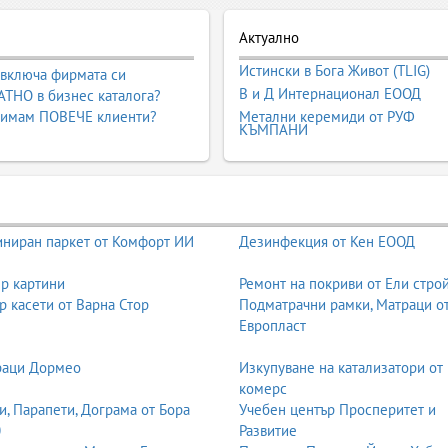
Актуално
Истински в Бога Живот (TLIG)
 включа фирмата си
В и Д Интернационал ЕООД
ТНО в бизнес каталога?
 имам ПОВЕЧЕ клиенти?
Метални керемиди от РУФ
КЪМПАНИ
ниран паркет от Комфорт ИИ
Дезинфекция от Кен ЕООД
р картини
Ремонт на покриви от Ели стро
р касети от Варна Стор
Подматрачни рамки, Матраци о
Европласт
раци Дормео
Изкупуване на катализатори от
комерс
и, Парапети, Дограма от Бора
Учебен център Просперитет и
0
Развитие