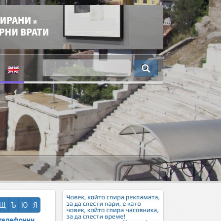
Щ
Ъ
Ю
Я
телефонни