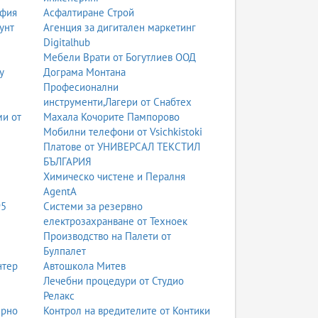
офия
Асфалтиране Строй
унт
Агенция за дигитален маркетинг
Digitalhub
Мебели Врати от Богутлиев ООД
у
Дограма Монтана
Професионални
инструменти,Лагери от Снабтех
ми от
Махала Кочорите Пампорово
Мобилни телефони от Vsichkistoki
Платове от УНИВЕРСАЛ ТЕКСТИЛ
БЪЛГАРИЯ
Химическо чистене и Пералня
AgentA
95
Системи за резервно
електрозахранване от Техноек
Производство на Палети от
Булпалет
нтер
Автошкола Митев
Лечебни процедури от Студио
Релакс
ерно
Контрол на вредителите от Контики