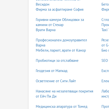
Весидон
Бето
Фирма за асфалтиране София
Фирм
Горивни камери Облицовки за
Сгл
камини от Стекар
Прои
Врати Варна
Taxi
Професионален домоуправител
Резе
Варна
от G
Мебели, паркет, врати от Канор
Био 
Пробиотици за отслабване
SEO 
Геодезия от Мапкад
Експ
Осветление от Сити Лайт
Елек
Нанасяне на незалепващи покрития
Лабо
от Ейч Пи Ди
инст
Медицинска апаратура от Томед
Прот