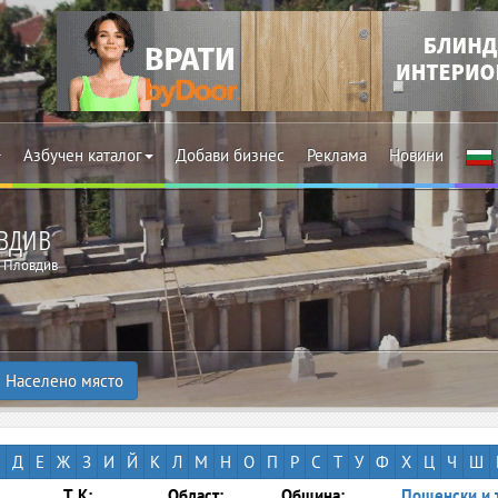
Азбучен каталог
Добави бизнес
Реклама
Новини
вдив
Пловдив
Населено място
Д
Е
Ж
З
И
Й
К
Л
М
Н
О
П
Р
С
Т
У
Ф
Х
Ц
Ч
Ш
Т.К:
Област:
Община:
Пощенски и 