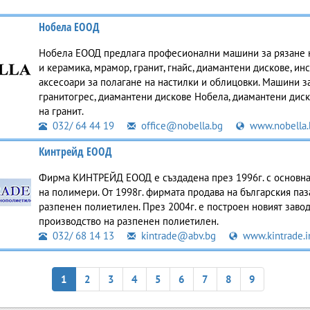
Нобела ЕООД
Нобела ЕООД предлага професионални машини за рязане 
и керамика, мрамор, гранит, гнайс, диамантени дискове, ин
аксесоари за полагане на настилки и облицовки. Машини з
гранитогрес, диамантени дискове Нобела, диамантени диск
на гранит.
032/ 64 44 19
office@nobella.bg
www.nobella.
Кинтрейд ЕООД
Фирма КИНТРЕЙД ЕООД е създадена през 1996г. с основна
на полимери. От 1998г. фирмата продава на българския па
разпенен полиетилен. През 2004г. е построен новият завод
производство на разпенен полиетилен.
032/ 68 14 13
kintrade@abv.bg
www.kintrade.i
1
2
3
4
5
6
7
8
9