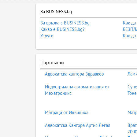
За BUSINESS.bg
За връзка с BUSINESS.bg
Как да
Какво е BUSINESS.bg?
БЕЗПЛА
Услуги
Как да
Партньори
Адвокатска кантора Здравков
Лами
Индустриална автоматизация от
Супе
Мехатроникс
Тоне
Матраци от Илвидиха
Мат
Адвокатска Кантора Артис Легал
Врат
200