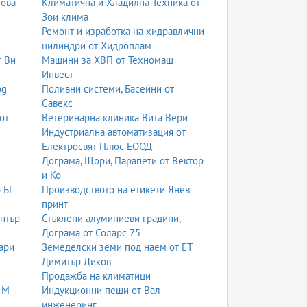
нова
Климатична и Хладилна Техника от
Зои клима
Ремонт и изработка на хидравлични
цилиндри от Хидроплам
т Ви
Машини за ХВП от Техномаш
Инвест
bg
Поливни системи, Басейни от
Савекс
от
Ветеринарна клиника Вита Вери
Индустриална автоматизация от
Електросвят Плюс ЕООД
Дограма, Щори, Парапети от Вектор
и Ко
 БГ
Производството на етикети Янев
принт
ентър
Стъклени алуминиеви градини,
Дограма от Соларс 75
ари
Земеделски земи под наем от ЕТ
Димитър Диков
Продажба на климатици
 М
Индукционни пещи от Вал
инженеринг