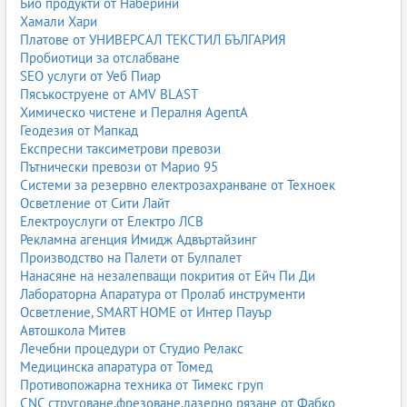
Био продукти от Наберини
Хамали Хари
Платове от УНИВЕРСАЛ ТЕКСТИЛ БЪЛГАРИЯ
Пробиотици за отслабване
SEO услуги от Уеб Пиар
Пясъкоструене от AMV BLAST
Химическо чистене и Пералня AgentA
Геодезия от Мапкад
Експресни таксиметрови превози
Пътнически превози от Марио 95
Системи за резервно електрозахранване от Техноек
Осветление от Сити Лайт
Електроуслуги от Електро ЛСВ
Рекламна агенция Имидж Адвъртайзинг
Производство на Палети от Булпалет
Нанасяне на незалепващи покрития от Ейч Пи Ди
Лабораторна Апаратура от Пролаб инструменти
Осветление, SMART HOME от Интер Пауър
Автошкола Митев
Лечебни процедури от Студио Релакс
Медицинска апаратура от Томед
Противопожарна техника от Тимекс груп
CNC струговане,фрезоване,лазерно рязане от Фабко