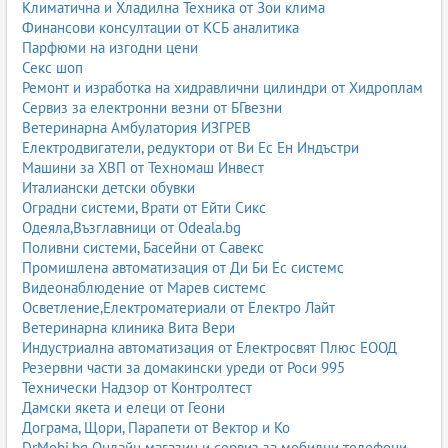
Климатична и Хладилна Техника от Зои клима
Финансови консултации от КСБ аналитика
Парфюми на изгодни цени
Секс шоп
Ремонт и изработка на хидравлични цилиндри от Хидроплам
Сервиз за електронни везни от БГвезни
Ветеринарна Амбулатория ИЗГРЕВ
Електродвигатели, редуктори от Ви Ес Ен Индъстри
Машини за ХВП от Техномаш Инвест
Италиански детски обувки
Оградни системи, Врати от Ейти Сикс
Одеяла,Възглавници от Odeala.bg
Поливни системи, Басейни от Савекс
Промишлена автоматизация от Ди Би Ес системс
Видеонаблюдение от Марев системс
Осветление,Електроматериали от Електро Лайт
Ветеринарна клиника Вита Вери
Индустриална автоматизация от Електросвят Плюс ЕООД
Резервни части за домакински уреди от Роси 995
Технически Надзор от Контролтест
Дамски якета и елеци от Геони
Дограма, Щори, Парапети от Вектор и Ко
DrMobi.bg Онлайн магазин и сервиз за мобилни телефони