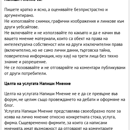
Пишете кратко и ясно, а оценявайте безпристрастно и
аргументирано.
Не използвайте снимки, графични изображения и линкове към
други уебсайтове.
Не включвайте и не използвайте по какъвто и да е начин във
вашето мнение материали, които са обект на права на
интелектуална собственост или на други изключителни права
(включително, но не само лични данни, търговска тайна,
поверителна информация, ноу-хау) на трети лица без тяхно
знание и разрешение.
Не се позовавайте и не отговаряйте на коментари публикувани
от други потребители.
Целта на услугата Напиши Мнение
Целта на услугата Напиши Мнение не е да се превърне във
форум, не целим също провеждането на дебати и оформяне на
блог.
Услугата Напиши Мнение представлява своеобразно поле за
изява на лично мнение относно конкретната стока, услуга,
фирма. Същевременно фирмите, за които са написани
мненията, имат възможност да отговарят на коментарите