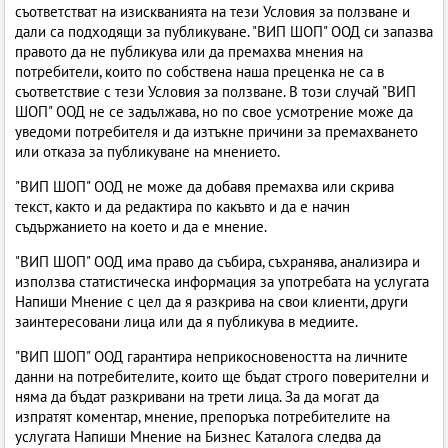
съответстват на изискванията на тези Условия за ползване и
дали са подходящи за публикуване. "ВИП ШОП" ООД си запазва
правото да не публикува или да премахва мнения на
потребители, които по собствена наша преценка не са в
съответствие с тези Условия за ползване. В този случай "ВИП
ШОП" ООД не се задължава, но по свое усмотрение може да
уведоми потребителя и да изтъкне причини за премахването
или отказа за публикуване на мнението.
"ВИП ШОП" ООД не може да добавя премахва или скрива
текст, както и да редактира по какъвто и да е начин
съдържанието на което и да е мнение.
"ВИП ШОП" ООД има право да събира, съхранява, анализира и
използва статистическа информация за употребата на услугата
Напиши Мнение с цел да я разкрива на свои клиенти, други
заинтересовани лица или да я публикува в медиите.
"ВИП ШОП" ООД гарантира неприкосновеността на личните
данни на потребителите, които ще бъдат строго поверителни и
няма да бъдат разкривани на трети лица. За да могат да
изпратят коментар, мнение, препоръка потребителите на
услугата Напиши Мнение на Бизнес Каталога следва да