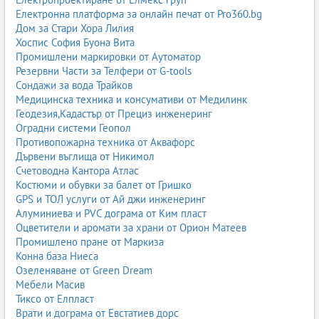
Електронна платформа за онлайн печат от Pro360.bg
Дом за Стари Хора Лилия
Хоспис София Буона Вита
Промишлени маркировки от Аутоматор
Резервни Части за Телфери от G-tools
Сондажи за вода Трайков
Медицинска техника и консумативи от Медилинк
Геодезия,Кадастър от Прециз инженеринг
Оградни системи Геопол
Противопожарна техника от Аквафорс
Дървени въглища от Никимол
Счетоводна Кантора Атлас
Костюми и обувки за балет от Гришко
GPS и ТОЛ услуги от Ай джи инженеринг
Алуминиева и PVC дограма от Ким пласт
Оцветители и аромати за храни от Орион Матеев
Промишлено пране от Маркиза
Конна база Ниеса
Озеленяване от Green Dream
Мебели Масив
Тиксо от Елпласт
Врати и дограма от Евстатиев дорс