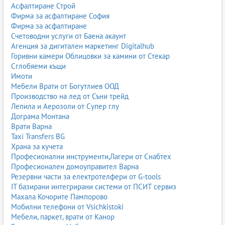
Асфалтиране Строй
Фирма за асфалтиране София
Фирма за асфалтиране
Счетоводни услуги от Баена акаунт
Агенция за дигитален маркетинг Digitalhub
Горивни камери Облицовки за камини от Стекар
Сглобяеми къщи
Имоти
Мебели Врати от Богутлиев ООД
Производство на лед от Съни трейд
Лепила и Аерозоли от Супер глу
Дограма Монтана
Врати Варна
Taxi Transfers BG
Храна за кучета
Професионални инструменти,Лагери от Снабтех
Професионален домоуправител Варна
Резервни части за електротелфери от G-tools
IT базирани интегрирани системи от ПСИТ сервиз
Махала Кочорите Пампорово
Мобилни телефони от Vsichkistoki
Мебели, паркет, врати от Канор