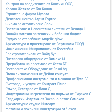
Контрол на вредителите от Контики ООД
Ковано Желязо от Тан Колов
Строителна фирма Мусала
Дентален център Адент Бургас
Фирма за асфалтиране Лори
Озеленяване и Напоителни системи от Велида 1
Онлайн магазин за тениски и бебешки бодита
Студио за отслабване Angelic glow
Архитектура и проектиране от Вертикали ЕООД
Инжекционни Микропилоти от Геостабил
Електроматериали от Вайд бул
Пчеларско оборудване от Вимекс М
Преработка на пластмаса от Хеста БГ
Ресторантско Оборудване от Resol.bg
Пътна сигнализация от Дейли консулт
Професионални инструменти и машини от Тулс БГ
Счетоводни услуги от Контракт Плюс
Стъкла, Огледала от Дани Д
Индустриални нагреватели по поръчка от Сираков С
Сладкарски Изделия от Захарно петле Самоков
Архитектурно студио Интоарх
Метални и покривни конструкции от Чахов