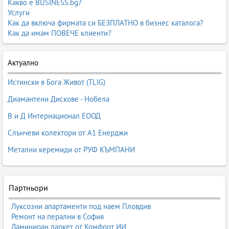
Какво е BUSINESS.bg?
Услуги
Как да включа фирмата си БЕЗПЛАТНО в бизнес каталога?
Как да имам ПОВЕЧЕ клиенти?
Актуално
Истински в Бога Живот (TLIG)
Диамантени Дискове - Нобела
В и Д Интернационал ЕООД
Слънчеви колектори от А1 Енерджи
Метални керемиди от РУФ КЪМПАНИ
Партньори
Луксозни апартаменти под наем Пловдив
Ремонт на перални в София
Ламиниран паркет от Комфорт ИИ