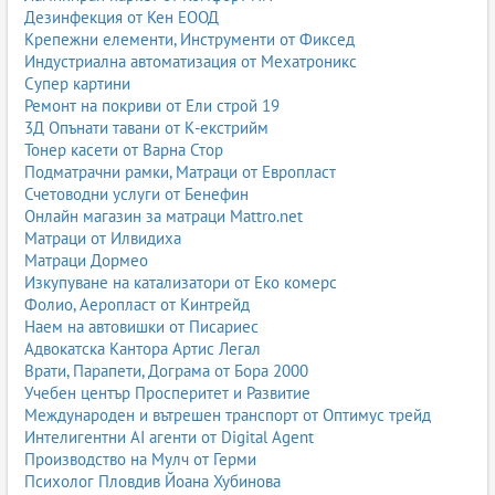
Дезинфекция от Кен ЕООД
Крепежни елементи, Инструменти от Фиксед
Индустриална автоматизация от Мехатроникс
Супер картини
Ремонт на покриви от Ели строй 19
3Д Опънати тавани от К-екстрийм
Тонер касети от Варна Стор
Подматрачни рамки, Матраци от Европласт
Счетоводни услуги от Бенефин
Онлайн магазин за матраци Mattro.net
Матраци от Илвидиха
Матраци Дормео
Изкупуване на катализатори от Еко комерс
Фолио, Аеропласт от Кинтрейд
Наем на автовишки от Писариес
Адвокатска Кантора Артис Легал
Врати, Парапети, Дограма от Бора 2000
Учебен център Просперитет и Развитие
Международен и вътрешен транспорт от Оптимус трейд
Интелигентни AI агенти от Digital Agent
Производство на Мулч от Герми
Психолог Пловдив Йоана Хубинова