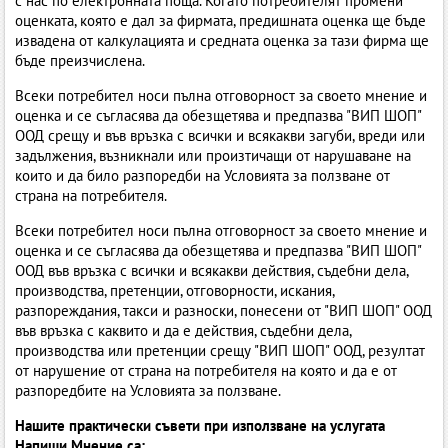
с нас по електронната поща. Когато потребителят промени
оценката, която е дал за фирмата, предишната оценка ще бъде
извадена от калкулацията и средната оценка за тази фирма ще
бъде преизчислена.
Всеки потребител носи пълна отговорност за своето мнение и
оценка и се съгласява да обезщетява и предпазва "ВИП ШОП"
ООД срещу и във връзка с всички и всякакви загуби, вреди или
задължения, възникнали или произтичащи от нарушаване на
които и да било разпоредби на Условията за ползване от
страна на потребителя.
Всеки потребител носи пълна отговорност за своето мнение и
оценка и се съгласява да обезщетява и предпазва "ВИП ШОП"
ООД във връзка с всички и всякакви действия, съдебни дела,
производства, претенции, отговорности, искания,
разпореждания, такси и разноски, понесени от "ВИП ШОП" ООД
във връзка с каквито и да е действия, съдебни дела,
производства или претенции срещу "ВИП ШОП" ООД, резултат
от нарушение от страна на потребителя на която и да е от
разпоредбите на Условията за ползване.
Нашите практически съвети при използване на услугата
Напиши Мнение са: