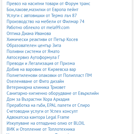
Превоз на насипни товари от Форум транс
Бои,лакове,мазилки от Европа пейнт
Услуги с автовишки от Термо лъч 87
Производство на мебели от Филмар 74
Работно облекло от mela99.com
Оптика Диана Иванова
Химически реактиви от Петър Косев
Образователен център Зита
Поливни системи от Ямато
Автосервиз Аутоформула Г
Преводи и Легализация от Призма
Добив на варовик от Киряевска вар
Полиетиленови опаковки от Полипласт ПМ
Озеленяване от Фито дизайн
Ветеринарна клиника Триовет
Санитарно-хигиенно оборудване от Евърклийн
Дом за Възрастни Хора Аркадия
Преработка на гъби, EPAL палети от Спиро
Счетоводни услуги от Успех консулт
Адвокатска кантора Legal Frame
Изкупуване на отпадъчно олио от BLOIL
ВИК и Отопление от Топлотехника