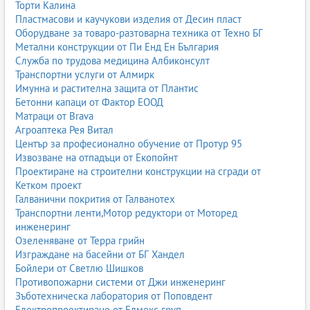
Торти Калина
Пластмасови и каучукови изделия от Десин пласт
Оборудване за товаро-разтоварна техника от Техно БГ
Метални конструкции от Пи Енд Ен България
Служба по трудова медицина Албиконсулт
Транспортни услуги от Алмирк
Имунна и растителна защита от Плантис
Бетонни капаци от Фактор ЕООД
Матраци от Brava
Агроаптека Рея Витал
Център за професионално обучение от Протур 95
Извозване на отпадъци от Екопойнт
Проектиране на строителни конструкции на сгради от
Кетком проект
Галванични покрития от Галванотех
Транспортни ленти,Мотор редуктори от Моторед
инженеринг
Озеленяване от Терра грийн
Изграждане на басейни от БГ Хандел
Бойлери от Светлю Шишков
Противопожарни системи от Джи инженеринг
Зъботехническа лаборатория от Поповдент
Електропроектиране от Елмекс груп