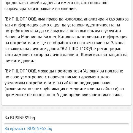
предоставят имейл адреса и името си, като попълнят
формуляра за изпращане на мнение.
"ВИП ШОП" ООД има право да използва, анализира и съхранява
тази информация само с цел да установи идентичността на
потребителя и за да се свързва с него във връзка с услугата
Напиши Мнение на Бизнес Каталога, като личната информация
на потребителите ще се обработва в съответствие със Закона
за защита на личните данни. "ВИП ШОП" ООД е регистриран
като администратор на лични данни от Комисията за защита на
личните данни.
"ВИП ШОП" ООД може да променя тези Условия за ползване
по свое усмотрение с нарочен писмен документ, като
уведомява потребителите на сайта по подходящ начин
(включително чрез публикация в медиите или на сайта си) за
промените не по-късно от 5 дни преди влизането им в сила.
За BUSINESS.bg
За връзка с BUSINESS.bg