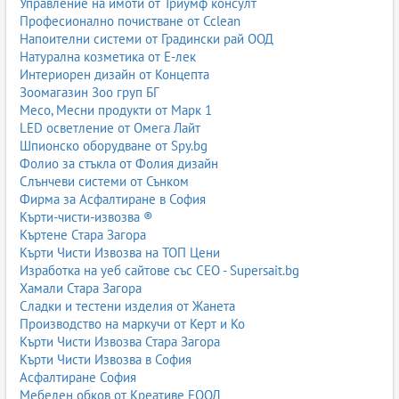
Управление на имоти от Триумф консулт
Професионално почистване от Cclean
Напоителни системи от Градински рай ООД
Натурална козметика от Е-лек
Интериорен дизайн от Концепта
Зоомагазин Зоо груп БГ
Месо, Месни продукти от Марк 1
LED осветление от Омега Лайт
Шпионско оборудване от Spy.bg
Фолио за стъкла от Фолия дизайн
Слънчеви системи от Сънком
Фирма за Асфалтиране в София
Кърти-чисти-извозва ®
Къртене Стара Загора
Кърти Чисти Извозва на ТОП Цени
Изработка на уеб сайтове със СЕО - Supersait.bg
Хамали Стара Загора
Сладки и тестени изделия от Жанета
Производство на маркучи от Керт и Ко
Кърти Чисти Извозва Стара Загора
Кърти Чисти Извозва в София
Асфалтиране София
Мебелен обков от Креативе ЕООД