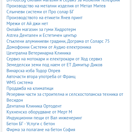
Производство на метални изделия от Метал Митев
Слънчеви системи от Про солар БГ
Производството на етикети Янев принт
Мрежи от Ай джи нет
Онлайн магазин за гуми Хидротерм
Astrea Дентален и Естетичен център
Стъклени алуминиеви градини, Дограма от Соларс 75
Домофонни Системи от Аудио електроника
Централна Ветеринарна Клиника
Сервиз на мотокари и електрокари от Ход сервиз
Земеделски земи под наем от ЕТ Димитър Диков
Винарска изба Тодор Опрев
Авточасти втора употреба от Франц
WMS система
Продажба на климатици
Резервни части за строителна и селскостопанска техника от
Весидон
Дентална Клиника Ортодент
Кухненско оборудване от Мерт М
Индукционни пещи от Вал инженеринг
Бетон БГ - Услуги с бетон
Фирма за полагане на бетон София