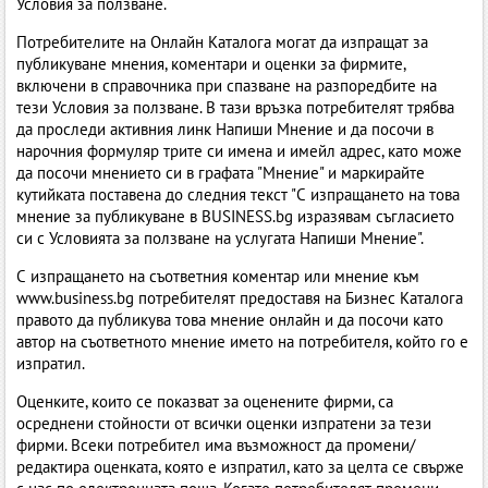
Условия за ползване.
Потребителите на Онлайн Каталога могат да изпращат за
публикуване мнения, коментари и оценки за фирмите,
включени в справочника при спазване на разпоредбите на
тези Условия за ползване. В тази връзка потребителят трябва
да проследи активния линк Напиши Мнение и да посочи в
нарочния формуляр трите си имена и имейл адрес, като може
да посочи мнението си в графата "Мнение" и маркирайте
кутийката поставена до следния текст "С изпращането на това
мнение за публикуване в BUSINESS.bg изразявам съгласието
си с Условията за ползване на услугата Напиши Мнение".
С изпращането на съответния коментар или мнение към
www.business.bg потребителят предоставя на Бизнес Каталогa
правото да публикува това мнение онлайн и да посочи като
автор на съответното мнение името на потребителя, който го е
изпратил.
Оценките, които се показват за оценените фирми, са
осреднени стойности от всички оценки изпратени за тези
фирми. Всеки потребител има възможност да промени/
редактира оценката, която е изпратил, като за целта се свърже