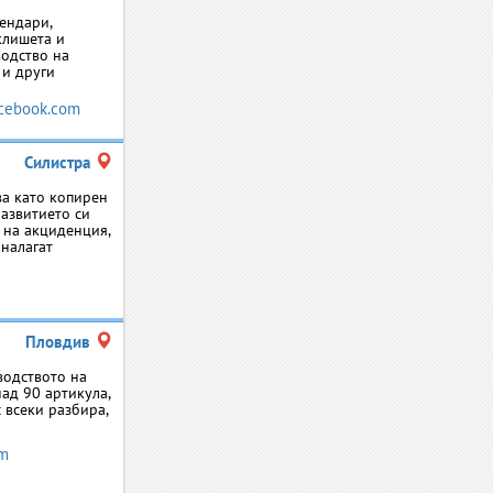
ендари,
клишета и
водство на
 и други
cebook.com
Силистра
ва като копирен
развитието си
 на акциденция,
 налагат
Пловдив
водството на
ад 90 артикула,
 всеки разбира,
om