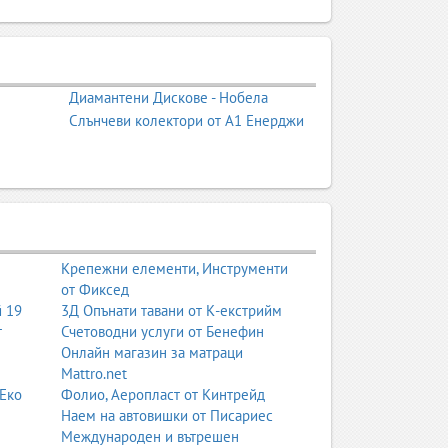
идентичност и графични
Диамантени Дискове - Нобела
 процеси, свързани с визуалното оформление,
Слънчеви колектори от А1 Енерджи
проверка на материалите. Това е ключов етап,
, опаковка, меню, плакат или цялостна рекламна
лено – с правилни цветове, коректни размери,
, които предлагат пълен набор от услуги – от
Крепежни елементи, Инструменти
от Фиксед
ерка на резолюция, цветови профили, bleed,
й 19
3Д Опънати тавани от К-екстрийм
 на PDF/X файлове. Този етап е критичен,
т
Счетоводни услуги от Бенефин
лементи или дефекти в крайния продукт.
Онлайн магазин за матраци
Mattro.net
чат, флексопечат и тампонен печат. Той
 Еко
Фолио, Аеропласт от Кинтрейд
Наем на автовишки от Писариес
Международен и вътрешен