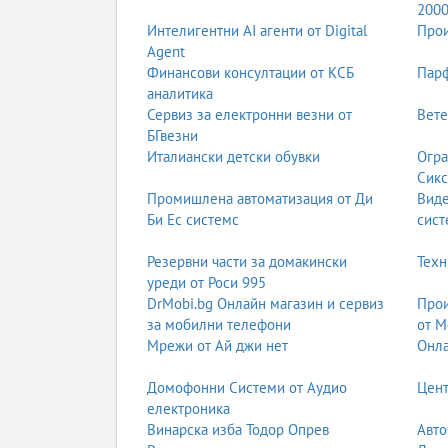
200
Графичният дизайн е творческият процес, който
Интелигентни AI агенти от Digital
Прои
визии, оформление на каталози, брошури, плака
Agent
внимание и представя бранда по професионале
Финансови консултации от КСБ
Парф
аналитика
Графичните дизайнери работят с модерни софтуе
Сервиз за електронни везни от
Вете
създават композиции, които са едновременно е
БГвезни
Италиански детски обувки
Огра
Оформление на каталози, брошури и списания
Сикс
Оформлението е процесът на подреждане на тек
Промишлена автоматизация от Ди
Вид
брошурите изискват професионален подход, ко
Би Ес системс
сист
типография и избор на шрифтове
Резервни части за домакински
Техн
визуална йерархия
уреди от Роси 995
баланс между текст и изображения
DrMobi.bg Онлайн магазин и сервиз
Прои
цветови схеми
за мобилни телефони
от М
структуриране на информацията
Мрежи от Ай джи нет
Онла
подготовка за многостраничен монтаж
Домофонни Системи от Аудио
Цент
Професионалното оформление гарантира, че ма
електроника
Дизайн на опаковки и етикети
Винарска изба Тодор Опрев
Авто