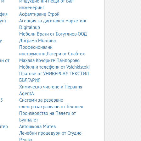
 М
Индукционни пещи от Вал
телни, функционални и съобразени с
инженеринг
офия
Асфалтиране Строй
унт
Агенция за дигитален маркетинг
Digitalhub
Мебели Врати от Богутлиев ООД
у
Дограма Монтана
Професионални
инструменти,Лагери от Снабтех
ми от
Махала Кочорите Пампорово
ху крайния продукт.
Мобилни телефони от Vsichkistoki
Платове от УНИВЕРСАЛ ТЕКСТИЛ
БЪЛГАРИЯ
ащабирани без загуба на качество. Това е важно
Химическо чистене и Пералня
AgentA
95
Системи за резервно
 на ефекти и подобряване на качеството на
електрозахранване от Техноек
Производство на Палети от
Булпалет
нтер
Автошкола Митев
специализирани инструменти за цветови
Лечебни процедури от Студио
Релакс