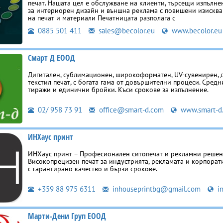
печат. Нашата цел е обслужване на клиенти, търсещи изпълне
за интериорен дизайн и външна реклама с повишени изисква
на печат и материали Печатницата разполага с
0885 501 411
sales@becolor.eu
www.becolor.eu
Смарт Д ЕООД
Дигитален, сублимационен, широкоформатен, UV-сувенирен, 
текстил печат, с богата гама от довършителни процеси. Средн
тиражи и единични бройки. Къси срокове за изпълнение.
02/ 958 73 91
office@smart-d.com
www.smart-d
ИНХаус принт
ИНХаус принт – Професионален ситопечат и рекламни решен
Високопрецизен печат за индустрията, рекламата и корпора
с гарантирано качество и бързи срокове.
+359 88 975 6311
inhouseprintbg@gmail.com
in
Марти-Дени Груп ЕООД