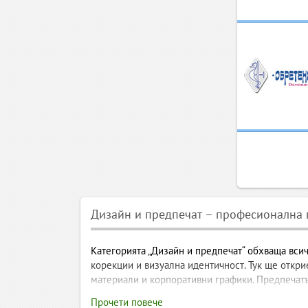
Дизайн и предпечат – професионална п
Категорията „Дизайн и предпечат“ обхваща всич
корекции и визуална идентичност. Тук ще открие
материали и корпоративни графики. Предпечатът
дигитален или широкоформатен печат.
Прочети повече