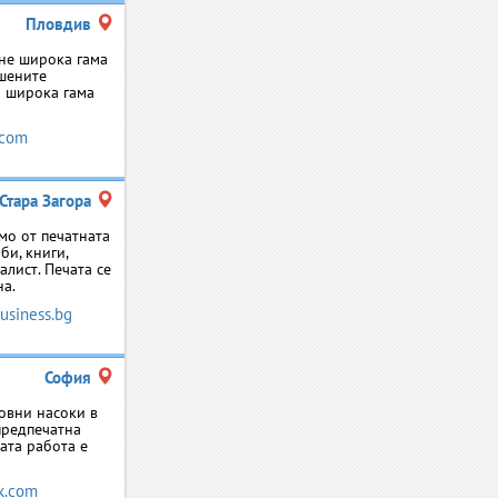
Пловдив
ане широка гама
ишените
а широка гама
.com
Стара Загора
мо от печатната
би, книги,
алист. Печата се
на.
siness.bg
София
новни насоки в
предпечатна
ата работа е
k.com