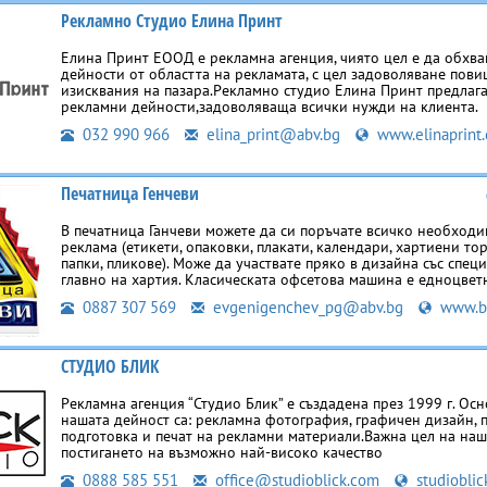
Рекламно Студио Елина Принт
Елина Принт ЕООД е рекламна агенция, чиято цел е да обхв
дейности от областта на рекламата, с цел задоволяване пов
изисквания на пазара.Рекламно студио Елина Принт предлаг
рекламни дейности,задоволяваща всички нужди на клиента.
032 990 966
elina_print@abv.bg
www.elinaprint
Печатница Генчеви
В печатница Ганчеви можете да си поръчате всичко необходи
реклама (етикети, опаковки, плакати, календари, хартиени тор
папки, пликове). Може да участвате пряко в дизайна със специ
главно на хартия. Класическата офсетова машина е едноцвет
0887 307 569
evgenigenchev_pg@abv.bg
www.bu
СТУДИО БЛИК
Рекламна агенция “Студио Блик” е създадена през 1999 г. Ос
нашата дейност са: рекламна фотография, графичен дизайн, 
подготовка и печат на рекламни материали.Важна цел на наш
постигането на възможно най-високо качество
0888 585 551
office@studioblick.com
studioblic