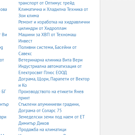
транспорт от Оптимус трейд
тване на лога, фирмена идентичност, рекламни
нова
Климатична и Хладилна Техника от
и. Добрият дизайн комуникира ясно, привлича
Зои клима
Ремонт и изработка на хидравлични
цилиндри от Хидроплам
AW и други професионални инструменти. Те
т Ви
Машини за ХВП от Техномаш
Инвест
bg
Поливни системи, Басейни от
Савекс
лна структура. Каталозите, списанията и
от
Ветеринарна клиника Вита Вери
Индустриална автоматизация от
Електросвят Плюс ЕООД
Дограма, Щори, Парапети от Вектор
и Ко
 БГ
Производството на етикети Янев
принт
ентър
Стъклени алуминиеви градини,
Дограма от Соларс 75
ари
Земеделски земи под наем от ЕТ
Димитър Диков
Продажба на климатици