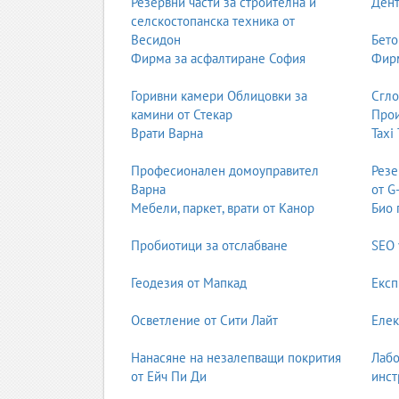
Резервни части за строителна и
Дент
Опаковките и етикетите са ключов елемент от м
селскостопанска техника от
изискванията на печатната технология. Дизайнъ
Весидон
Бето
Фирма за асфалтиране София
Фирм
структурен дизайн (щанци, разгъвки)
визуален дизайн
Горивни камери Облицовки за
Сгл
цветови профили
камини от Стекар
Прои
подготовка за флексо или офсетов печат
Врати Варна
Taxi
векторизация на графики
създаване на баркодове и QR кодове
Професионален домоуправител
Резе
Етикетите изискват висока резолюция, точни ц
Варна
от G
Мебели, паркет, врати от Канор
Био 
Векторизация и ретуш
Векторизацията е процесът на преобразуване на
Пробиотици за отслабване
SEO 
за лога, икони, графики и елементи, които тряб
Геодезия от Мапкад
Експ
Ретушът включва обработка на снимки, премахва
изображенията. Това е ключов етап за каталози
Осветление от Сити Лайт
Елек
Цветови корекции и профилиране
Нанасяне на незалепващи покрития
Лабо
Цветовете са критичен елемент в печата. Проф
от Ейч Пи Ди
инст
корекции, за да гарантират, че крайният продук