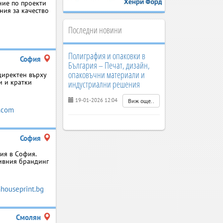
ние по проекти
ния за качество
Последни новини
Полиграфия и опаковки в
София
България – Печат, дизайн,
опаковъчни материали и
директен върху
и и кратки
индустриални решения
19-01-2026 12:04
Виж още..
.com
София
ия в София.
тивния брандинг
houseprint.bg
Смолян