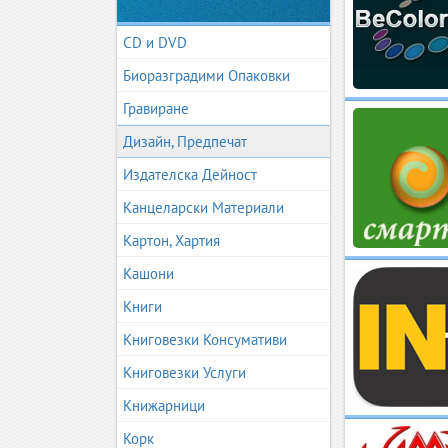
CD и DVD
Биоразградими Опаковки
Гравиране
Дизайн, Предпечат
Издателска Дейност
Канцеларски Материали
Картон, Хартия
Кашони
Книги
Книговезки Консумативи
Книговезки Услуги
Книжарници
Корк