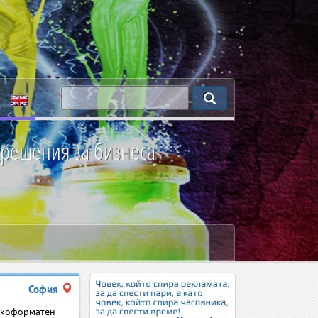
 решения за бизнеса
София
окоформатен