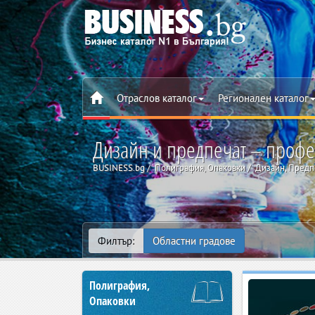
Отраслов каталог
Регионален каталог
Дизайн и предпечат – профес
BUSINESS.bg
Полиграфия, Опаковки
Дизайн, Предп
Филтър:
Областни градове
Полиграфия,
Опаковки