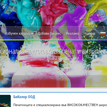
Азбучен каталог
Добави бизнес
Реклама
Новини
ионална подготовка за печат и визуални
ечат
БиКолор ООД
Печатницата е спeциализирана във ВИСОКОКАЧЕСТВЕН шир