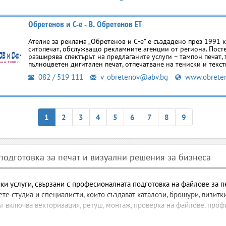
Обретенов и С-е - В. Обретенов ЕТ
Ателие за реклама „Обретенов и С-е” е създадено през 1991 к
ситопечат, обслужващо рекламните агенции от региона. Пост
разширява спектърът на предлаганите услуги – тампон печат,
пълноцветен дигитален печат, отпечатване на тениски и текст
082 / 519 111
v_obretenov@abv.bg
www.obreten
1
2
3
4
5
6
7
8
9
одготовка за печат и визуални решения за бизнеса
ки услуги, свързани с професионалната подготовка на файлове за п
те студиа и специалисти, които създават каталози, брошури, визитки
 включва векторизация, ретуш, монтаж, проверка на файлове, профи