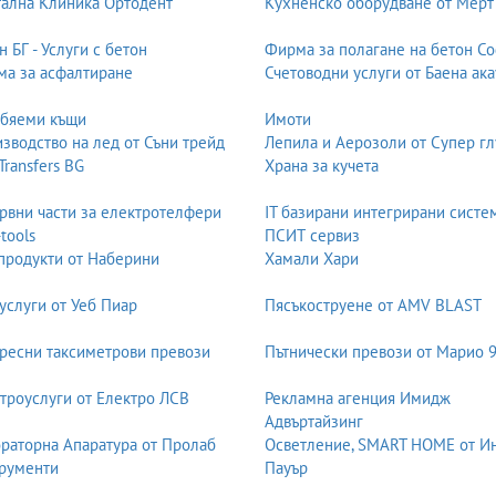
ална Клиника Ортодент
Кухненско оборудване от Мерт
аркетинга на всеки продукт. Те трябва да бъдат визуално привлека
т на опаковки включва:
н БГ - Услуги с бетон
Фирма за полагане на бетон С
а за асфалтиране
Счетоводни услуги от Баена ака
обяеми къщи
Имоти
зводство на лед от Съни трейд
Лепила и Аерозоли от Супер гл
 Transfers BG
Храна за кучета
рвни части за електротелфери
IT базирани интегрирани систе
ветове и прецизно оформление, за да изглеждат професионално вър
-tools
ПСИТ сервиз
продукти от Наберини
Хамали Хари
 растерни изображения в векторни графики, които могат да бъдат м
услуги от Уеб Пиар
Пясъкоструене от AMV BLAST
ва да бъдат използвани в различни размери.
ресни таксиметрови превози
Пътнически превози от Марио 
не на дефекти, корекция на цветове, изрязване на обекти, добавяне
, брошури, менюта и рекламни материали.
троуслуги от Електро ЛСВ
Рекламна агенция Имидж
Адвъртайзинг
раторна Апаратура от Пролаб
Осветление, SMART HOME от И
есионалните дизайнери използват ICC профили, CMYK стандарти и 
рументи
Пауър
т ще изглежда точно както е замислен. Това включва: