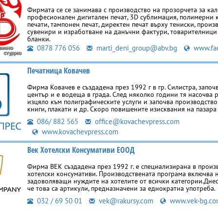
Фирмата се се занимава с производство на прозорчета за кал
професионален дигитален печат, 3D сублимация, полимерни 
печати, тампонен печат, директен печат върху тениски, произ
сувенири и изработване на данъчни фактури, товарителници
бланки.
0878 776 056
marti_deni_group@abv.bg
www.fa
Печатница Ковачев
Фирма Ковачев е създадена през 1992 г в гр. Силистра, започ
център и е водеща в града. След няколко години тя насочва 
изцяло към полиграфическите услуги и започва производство
книги, плакати и др. Скоро повишените изисквания на пазара
086/ 882 565
office@kovachevpress.com
www.kovachevpress.com
Век Хотелски Консумативи ЕООД
Фирма ВЕК създадена през 1992 г. е специализирана в произ
хотелски консумативи. Производствената програма включва н
задоволяващи нуждите на хотелите от всички категории.Днес
че това са артикули, предназначени за еднократна употреба.
032 / 69 50 01
vek@rakursy.com
www.vek-bg.c