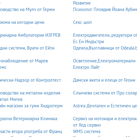
0
Развитие
 създава визуалната идентичност на продукта. Той включва разрабо
зводство на Мулч от Герми
Психолог Пловдив Йоана Хуби
ти, опаковки, етикети, менюта, списания и други визуални материал
н начин.
юми на изгодни цени
Секс шоп
рни решения като Adobe Illustrator, Photoshop, InDesign, CorelDR
ринарна Амбулатория ИЗГРЕВ
Електродвигатели, редуктори о
стетически издържани и технически коректни за печат.
Ес Ен Индъстри
дни системи, Врати от Ейти
Одеяла,Възглавници от Odeala.
стове, изображения, графики и елементи в хармонична и функциона
еонаблюдение от Марев
Осветление,Електроматериали 
йто включва:
емс
Електро Лайт
ически Надзор от Контролтест
Дамски якета и елеци от Геони
зводство на метални изделия
Слънчеви системи от Про солар
етал Митев
йн магазин за гуми Хидротерм
Astrea Дентален и Естетичен ц
рална Ветеринарна Клиника
Сервиз на мотокари и електрок
териалът ще бъде четим, привлекателен и лесен за възприемане.
от Ход сервиз
части втора употреба от Франц
WMS система