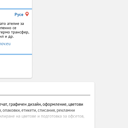
Русе
ато ателие за
епенно се
 термо трансфер,
ил и др.
ov.eu
ечат, графичен дизайн, оформление, цветови
, опаковки, етикети, списания, рекламни
лиране на цветове и подготовка за офсетов,