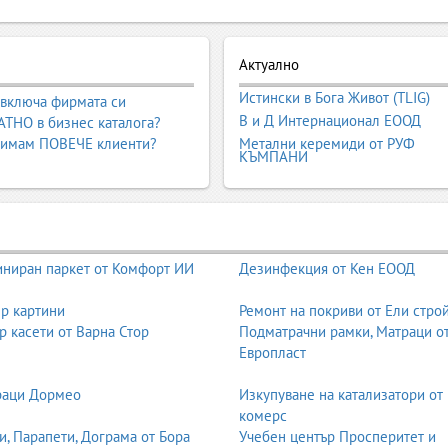
ионална подготовка за печат, визуална 
Актуално
Истински в Бога Живот (TLIG)
й-важните в печатната и рекламната индустрия. Тя обединява всички
 включа фирмата си
В и Д Интернационал ЕООД
ечат, цветови корекции, векторизация, ретуш, монтаж и техническа 
ТНО в бизнес каталога?
 независимо дали става дума за визитка, каталог, списание, етикет
 имам ПОВЕЧЕ клиенти?
Метални керемиди от РУФ
КЪМПАНИ
, че всяко печатно изделие ще изглежда точно така, както е замис
 файлове. В Business.bg ще откриете водещи студиа и специалисти
товка за офсетов, дигитален или широкоформатен печат.
ниран паркет от Комфорт ИИ
Дезинфекция от Кен ЕООД
и, които подготвят графичните файлове за печат. Това включва пров
р картини
Ремонт на покриви от Ели стро
нтаж на страници, профилиране на изображения и финална подготовка
р касети от Варна Стор
Подматрачни рамки, Матраци о
доведат до неправилни цветове, размазани изображения, изрязани е
Европласт
всички видове печат – офсетов, дигитален, широкоформатен, ситопе
раци Дормео
Изкупуване на катализатори от
тговаря на стандартите на печатницата.
комерс
и, Парапети, Дограма от Бора
Учебен център Просперитет и
уникация