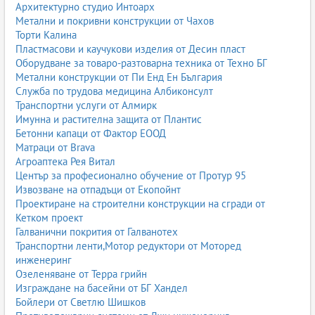
Архитектурно студио Интоарх
Метални и покривни конструкции от Чахов
Торти Калина
Пластмасови и каучукови изделия от Десин пласт
Оборудване за товаро-разтоварна техника от Техно БГ
Метални конструкции от Пи Енд Ен България
Служба по трудова медицина Албиконсулт
Транспортни услуги от Алмирк
Имунна и растителна защита от Плантис
Бетонни капаци от Фактор ЕООД
Матраци от Brava
Агроаптека Рея Витал
Център за професионално обучение от Протур 95
Извозване на отпадъци от Екопойнт
Проектиране на строителни конструкции на сгради от
Кетком проект
Галванични покрития от Галванотех
Транспортни ленти,Мотор редуктори от Моторед
инженеринг
Озеленяване от Терра грийн
Изграждане на басейни от БГ Хандел
Бойлери от Светлю Шишков