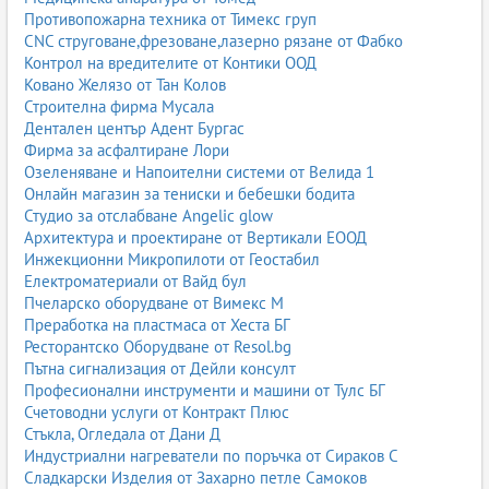
Противопожарна техника от Тимекс груп
CNC струговане,фрезоване,лазерно рязане от Фабко
Контрол на вредителите от Контики ООД
Ковано Желязо от Тан Колов
Строителна фирма Мусала
Дентален център Адент Бургас
Фирма за асфалтиране Лори
Озеленяване и Напоителни системи от Велида 1
Онлайн магазин за тениски и бебешки бодита
Студио за отслабване Angelic glow
Архитектура и проектиране от Вертикали ЕООД
Инжекционни Микропилоти от Геостабил
Електроматериали от Вайд бул
Пчеларско оборудване от Вимекс М
Преработка на пластмаса от Хеста БГ
Ресторантско Оборудване от Resol.bg
Пътна сигнализация от Дейли консулт
Професионални инструменти и машини от Тулс БГ
Счетоводни услуги от Контракт Плюс
Стъкла, Огледала от Дани Д
Индустриални нагреватели по поръчка от Сираков С
Сладкарски Изделия от Захарно петле Самоков