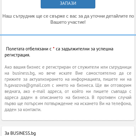
Наш сътрудник ще се свърже с вас за да уточни детайлите по
Вашето участие!
Полетата отбелязани с
*
са задължителни за успешна
регистрация.
Ако вашия бизнес е регистриран от служители или сътрудници
на business.bg, но вече искате Вие самостоятелно да се
грижите за актуализирането на информацията, пишете ни на
h.gavazova@gmail.com с името на бизнеса. Ще ви отговорим
веднага, ако e-mail адреса, от който ни пишете съвпада с
адреса даден в описанието на бизнеса. В противен случай
първо ще потърсим потвърждение на искането Ви на телефона,
даден за контакти.
За BUSINESS.bg