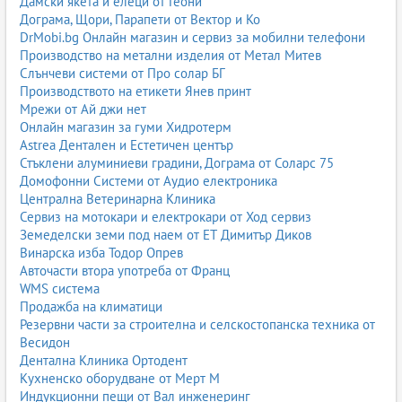
Дамски якета и елеци от Геони
Дограма, Щори, Парапети от Вектор и Ко
DrMobi.bg Онлайн магазин и сервиз за мобилни телефони
Производство на метални изделия от Метал Митев
Слънчеви системи от Про солар БГ
Производството на етикети Янев принт
Мрежи от Ай джи нет
Онлайн магазин за гуми Хидротерм
Astrea Дентален и Естетичен център
Стъклени алуминиеви градини, Дограма от Соларс 75
Домофонни Системи от Аудио електроника
Централна Ветеринарна Клиника
Сервиз на мотокари и електрокари от Ход сервиз
Земеделски земи под наем от ЕТ Димитър Диков
Винарска изба Тодор Опрев
Авточасти втора употреба от Франц
WMS система
Продажба на климатици
Резервни части за строителна и селскостопанска техника от
Весидон
Дентална Клиника Ортодент
Кухненско оборудване от Мерт М
Индукционни пещи от Вал инженеринг