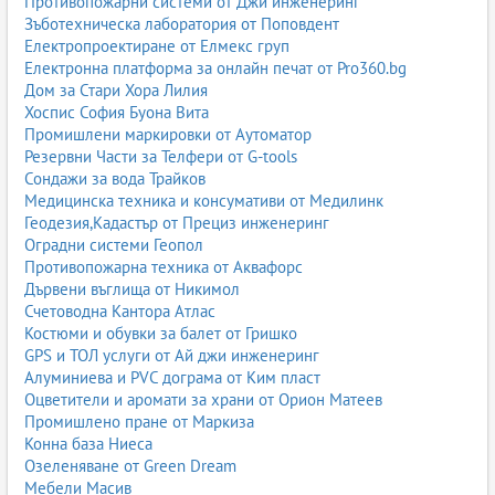
Противопожарни системи от Джи инженеринг
Зъботехническа лаборатория от Поповдент
Електропроектиране от Елмекс груп
Електронна платформа за онлайн печат от Pro360.bg
Дом за Стари Хора Лилия
Хоспис София Буона Вита
Промишлени маркировки от Аутоматор
Резервни Части за Телфери от G-tools
Сондажи за вода Трайков
Медицинска техника и консумативи от Медилинк
Геодезия,Кадастър от Прециз инженеринг
Оградни системи Геопол
Противопожарна техника от Аквафорс
Дървени въглища от Никимол
Счетоводна Кантора Атлас
Костюми и обувки за балет от Гришко
GPS и ТОЛ услуги от Ай джи инженеринг
Алуминиева и PVC дограма от Ким пласт
Оцветители и аромати за храни от Орион Матеев
Промишлено пране от Маркиза
Конна база Ниеса
Озеленяване от Green Dream
Мебели Масив