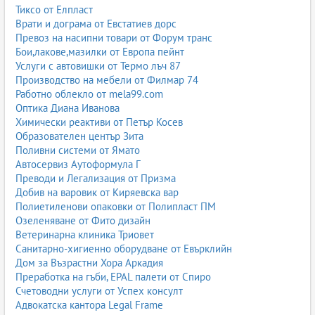
Тиксо от Елпласт
Врати и дограма от Евстатиев дорс
Превоз на насипни товари от Форум транс
Бои,лакове,мазилки от Европа пейнт
Услуги с автовишки от Термо лъч 87
Производство на мебели от Филмар 74
Работно облекло от mela99.com
Оптика Диана Иванова
Химически реактиви от Петър Косев
Образователен център Зита
Поливни системи от Ямато
Автосервиз Аутоформула Г
Преводи и Легализация от Призма
Добив на варовик от Киряевска вар
Полиетиленови опаковки от Полипласт ПМ
Озеленяване от Фито дизайн
Ветеринарна клиника Триовет
Санитарно-хигиенно оборудване от Евърклийн
Дом за Възрастни Хора Аркадия
Преработка на гъби, EPAL палети от Спиро
Счетоводни услуги от Успех консулт
Адвокатска кантора Legal Frame