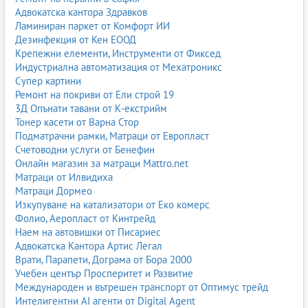
Адвокатска кантора Здравков
Ламиниран паркет от Комфорт ИИ
Дезинфекция от Кен ЕООД
Крепежни елементи, Инструменти от Фиксед
Индустриална автоматизация от Мехатроникс
Супер картини
Ремонт на покриви от Ели строй 19
3Д Опънати тавани от К-екстрийм
Тонер касети от Варна Стор
Подматрачни рамки, Матраци от Европласт
Счетоводни услуги от Бенефин
Онлайн магазин за матраци Mattro.net
Матраци от Илвидиха
Матраци Дормео
Изкупуване на катализатори от Еко комерс
Фолио, Аеропласт от Кинтрейд
Наем на автовишки от Писариес
Адвокатска Кантора Артис Легал
Врати, Парапети, Дограма от Бора 2000
Учебен център Просперитет и Развитие
Международен и вътрешен транспорт от Оптимус трейд
Интелигентни AI агенти от Digital Agent