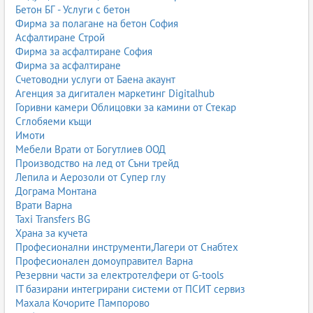
Бетон БГ - Услуги с бетон
Фирма за полагане на бетон София
Асфалтиране Строй
Фирма за асфалтиране София
Фирма за асфалтиране
Счетоводни услуги от Баена акаунт
Агенция за дигитален маркетинг Digitalhub
Горивни камери Облицовки за камини от Стекар
Сглобяеми къщи
Имоти
Мебели Врати от Богутлиев ООД
Производство на лед от Съни трейд
Лепила и Аерозоли от Супер глу
Дограма Монтана
Врати Варна
Taxi Transfers BG
Храна за кучета
Професионални инструменти,Лагери от Снабтех
Професионален домоуправител Варна
Резервни части за електротелфери от G-tools
IT базирани интегрирани системи от ПСИТ сервиз
Махала Кочорите Пампорово