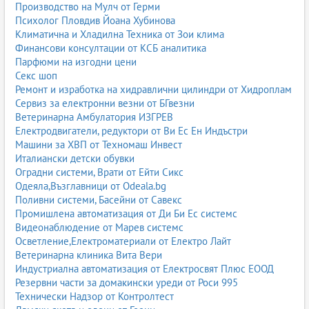
Производство на Мулч от Герми
Психолог Пловдив Йоана Хубинова
Климатична и Хладилна Техника от Зои клима
Финансови консултации от КСБ аналитика
Парфюми на изгодни цени
Секс шоп
Ремонт и изработка на хидравлични цилиндри от Хидроплам
Сервиз за електронни везни от БГвезни
Ветеринарна Амбулатория ИЗГРЕВ
Електродвигатели, редуктори от Ви Ес Ен Индъстри
Машини за ХВП от Техномаш Инвест
Италиански детски обувки
Оградни системи, Врати от Ейти Сикс
Одеяла,Възглавници от Odeala.bg
Поливни системи, Басейни от Савекс
Промишлена автоматизация от Ди Би Ес системс
Видеонаблюдение от Марев системс
Осветление,Електроматериали от Електро Лайт
Ветеринарна клиника Вита Вери
Индустриална автоматизация от Електросвят Плюс ЕООД
Резервни части за домакински уреди от Роси 995
Технически Надзор от Контролтест