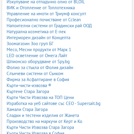
Изкупуване на отпадъчно олио от BLOIL
ВИК и Отопление от Топлотехника
Управление на имоти от Триумф консулт
Професионално почистване от Cclean
Напоителни системи от Градински рай ООД
Натурална козметика от Е-лек
Интериорен дизайн от Концепта
Зоомагазин Зоо груп БГ
Месо, Месни продукти от Марк 1
LED осветление от Омега Лайт
Шпионско оборудване от Spy.bg
Фолио за стъкла от Фолия дизайн
Слънчеви системи от Сънком
Фирма за Асфалтиране в София
Кърти-чисти-извозва ®
Къртене Стара Загора
Кърти Чисти Извозва на ТОП Цени
Изработка на уеб сайтове със СЕО - Supersait.bg
Хамали Стара Загора
Сладки и тестени изделия от Жанета
Производство на маркучи от Керт и Ко
Кърти Чисти Извозва Стара Загора
Кърти Чисти Извозва в София