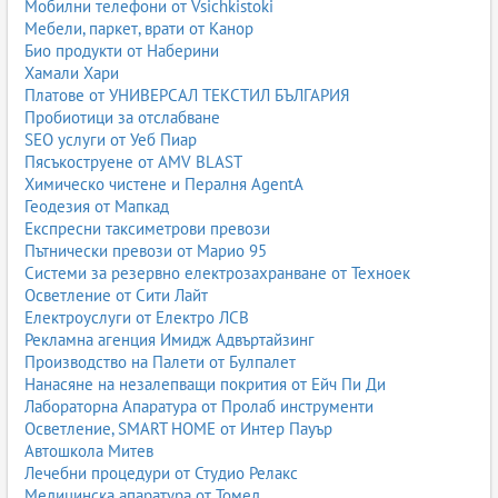
Мобилни телефони от Vsichkistoki
Мебели, паркет, врати от Канор
Био продукти от Наберини
Хамали Хари
Платове от УНИВЕРСАЛ ТЕКСТИЛ БЪЛГАРИЯ
Пробиотици за отслабване
SEO услуги от Уеб Пиар
Пясъкоструене от AMV BLAST
Химическо чистене и Пералня AgentA
Геодезия от Мапкад
Експресни таксиметрови превози
Пътнически превози от Марио 95
Системи за резервно електрозахранване от Техноек
Осветление от Сити Лайт
Електроуслуги от Електро ЛСВ
Рекламна агенция Имидж Адвъртайзинг
Производство на Палети от Булпалет
Нанасяне на незалепващи покрития от Ейч Пи Ди
Лабораторна Апаратура от Пролаб инструменти
Осветление, SMART HOME от Интер Пауър
Автошкола Митев
Лечебни процедури от Студио Релакс
Медицинска апаратура от Томед