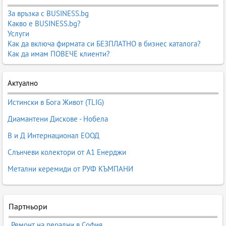
За връзка с BUSINESS.bg
Какво е BUSINESS.bg?
Услуги
Как да включа фирмата си БЕЗПЛАТНО в бизнес каталога?
Как да имам ПОВЕЧЕ клиенти?
Актуално
Истински в Бога Живот (TLIG)
Диамантени Дискове - Нобела
В и Д Интернационал ЕООД
Слънчеви колектори от А1 Енерджи
Метални керемиди от РУФ КЪМПАНИ
Партньори
Ремонт на перални в София