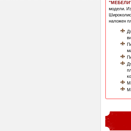
"МЕБЕЛИ
модели. Из
Широколист
наложен п
Д
в
П
м
П
Д
п
к
М
М