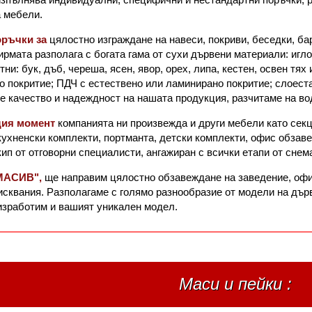
а мебели.
ръчки за
цялостно изграждане на навеси, покриви, беседки, б
ирмата разполага с богата гама от сухи дървени материали: иглол
ни: бук, дъб, череша, ясен, явор, орех, липа, кестен, освен тя
 покритие; ПДЧ с естествено или ламинирано покритие; слоест
е качество и надеждност на нашата продукция, разчитаме на в
щия момент
компанията ни произвежда и други мебели като секц
кухненски комплекти, портманта, детски комплекти, офис обзав
кип от отговорни специалисти, ангажиран с всички етапи от снем
МАСИВ",
ще направим цялостно обзавеждане на заведение, офис
сквания. Разполагаме с голямо разнообразие от модели на дърв
изработим и вашият уникален модел.
Маси и пейки :