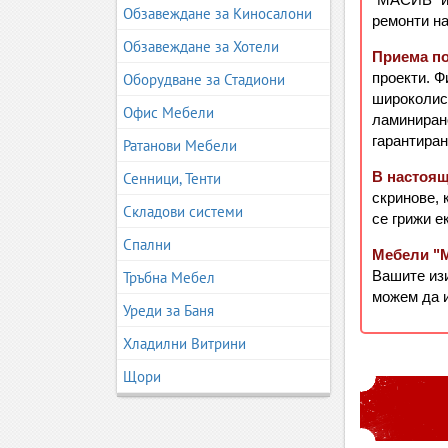
Обзавеждане за Киносалони
ремонти н
Обзавеждане за Хотели
Приема по
проекти. Ф
Оборудване за Стадиони
широколист
Офис Мебели
ламинирано
гарантиран
Ратанови Мебели
В настоя
Сенници, Тенти
скринове, 
Складови системи
се грижи е
Спални
Мебели "
Вашите изи
Тръбна Мебел
можем да 
Уреди за Баня
Хладилни Витрини
Щори