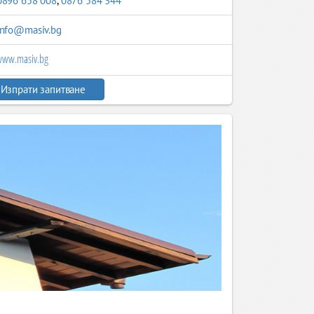
0896 658 008
,
0876 584 344
info@masiv.bg
ww.masiv.bg
Изпрати запитване