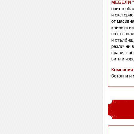
МЕБЕЛИ 
опит в обл
и екстери
от масивна
клиенти н
на стъпал
и стълбищ
различни в
прави, г-о
вити и изр
Компаният
бетонни и 