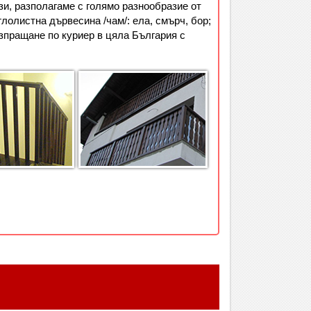
и, разполагаме с голямо разнообразие от
олистна дървесина /чам/: ела, смърч, бор;
Изпращане по куриер в цяла България с