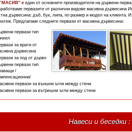
”МАСИВ" е
един от основните производители на дървени перваз
работваме первазите от различни видове масивна дървесина Игл
на дървесина: дъб, бук, липа, по размер и модел на клиента. 
латеж. Предлагаме следните первази от масивна дървесина:
ървени первази тип
инкел
ервази за врати от
асивна дървесина
ервази за под от дърво
ървени первази тип
лаващи /
омпенсационни/
асивни первази за външни ъгли между стени
асивни первази за вътрешни ъгли между стени
Навеси и беседки :