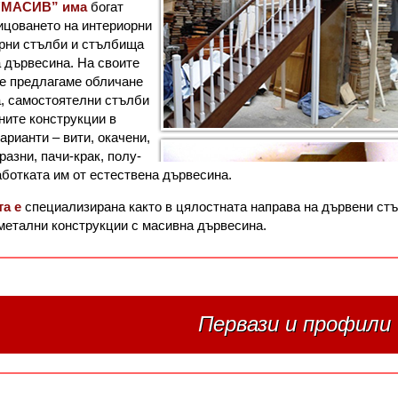
"МАСИВ” има
богат
ицоването на интериорни
орни стълби и стълбища
 дървесина. На своите
ие предлагаме обличане
а, самостоятелни стълби
ните конструкции в
арианти – вити, окачени,
бразни, пачи-крак, полу-
аботката им от естествена дървесина.
а е
специализирана както в цялостната направа на дървени стъл
метални конструкции с масивна дървесина.
Первази и профили 