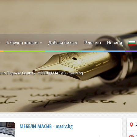
Азбучен каталог
Добави бизнес
Реклама
Новини
 по Поръчка София
МЕБЕЛИ МАСИВ - masiv.bg
МЕБЕЛИ МАСИВ - masiv.bg