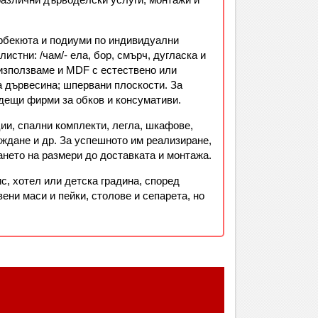
арбекюта и подиуми по индивидуални
истни: /чам/- ела, бор, смърч, дугласка и
х използваме и MDF с естествено или
а дървесина; шпервани плоскости. За
одещи фирми за обков и консумативи.
ии, спални комплекти, легла, шкафове,
еждане и др. За успешното им реализиране,
ането на размери до доставката и монтажа.
, хотел или детска градина, според
ени маси и пейки, столове и сепарета, но