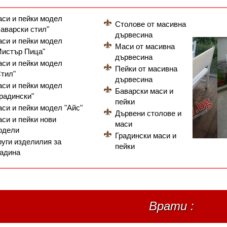
аси и пейки модел
Столове от масивна
Баварски стил"
дървесина
аси и пейки модел
Маси от масивна
Мистър Пица"
дървесина
аси и пейки модел
Пейки от масивна
Стил"
дървесина
аси и пейки модел
Баварски маси и
Градински"
пейки
аси и пейки модел "Айс"
Дървени столове и
аси и пейки нови
маси
одели
Градински маси и
руги изделилия за
пейки
радина
Врати :