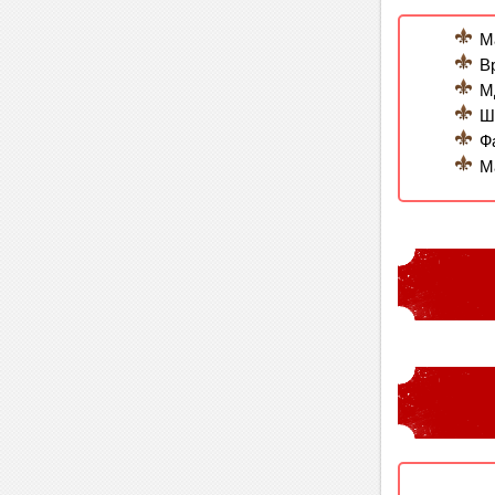
М
В
М
Ш
Ф
М