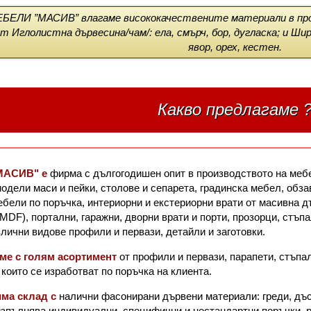
БЕЛИ ”МАСИВ” влагаме висококачествените материали в прои
 Иглолистна дървесина/чам/: ела, смърч, бор, дугласка; и Шир
явор, орех, кестен.
Какво предлагаме 
МАСИВ" е
фирма с дългогодишен опит в производството на меб
одели маси и пейки, столове и сепарета, градинска мебел, обза
бели по поръчка, интериорни и екстериорни врати от масивна д
MDF), портални, гаражни, дворни врати и порти, прозорци, стъп
злични видове профили и первази, детайли и заготовки.
ме с голям асортимент
от профили и первази, парапети, стъпа
които се изработват по поръчка на клиента.
ма склад с
налични фасонирани дървени материали: греди, дъс
зпълнява индивидуални, специфични и нестандартни поръчки, р