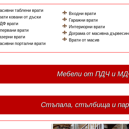
асивни таблени врати
Входни врати
рати ковани от дъски
Гаражни врати
ДФ врати
Интериорни врати
первани врати
Дограма от масивна дървесин
азерни врати
Врати от масив
асивни портални врати
Мебели от ПДЧ и МД
Стъпала, стълбища и пар