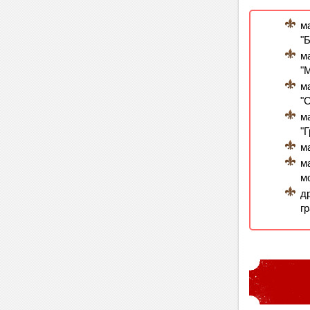
м
"
м
"
м
"
м
"
м
м
м
д
г