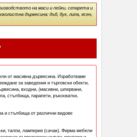
зводството на маси и пейки, сепарета и
околистна дървесина: дъб, бук, липа, ясен,
?
ели от масивна дървесина. Изработваме
веждане за заведения и търговски обекти,
ървесина, входни, (масивни, шпервани,
ала, стълбища, парапети, ръкохватки,
ла и стълбища от различни видове
ки, талпи, ламперия (сачак). Фирма мебели
азлични дърводелски услуги, монтажи и