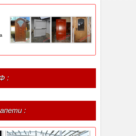
а
Ф :
апети :