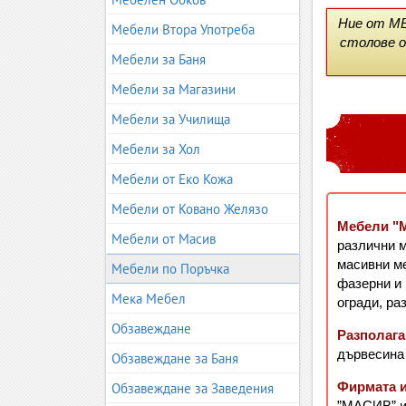
Ние от МЕ
Мебели Втора Употреба
столове от
Мебели за Баня
Мебели за Магазини
Мебели за Училища
Мебели за Хол
Мебели от Еко Кожа
Мебели от Ковано Желязо
Мебели "
Мебели от Масив
различни м
масивни ме
Мебели по Поръчка
фазерни и 
Мека Мебел
огради, ра
Обзавеждане
Разполага
дървесина 
Обзавеждане за Баня
Фирмата и
Обзавеждане за Заведения
”МАСИВ” и