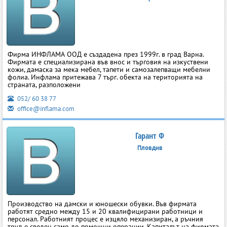
Фирма ИНФЛАМА ООД е създадена през 1999г. в град Варна.
Фирмата е специализирана във внос и търговия на изкуствени
кожи, дамаска за мека мебел, тапети и самозалепващи мебелни
фолиа. Инфлама притежава 7 търг. обекта на територията на
страната, разположени
052/ 60 38 77
office@inflama.com
Гарант Ф
Пловдив
Производство на дамски и юношески обувки. Във фирмата
работят средно между 15 и 20 квалифицирани работници и
персонал. Работният процес е изцяло механизиран, а ръчния
труд е сведен само до помощни операции. Капиталът на фирмата