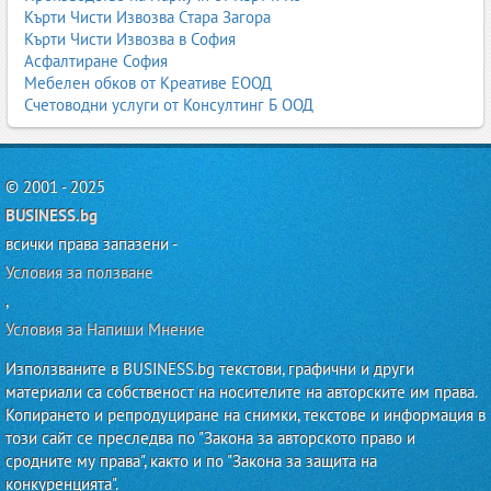
Съвременните тенденции включват:
Кърти Чисти Извозва Стара Загора
Кърти Чисти Извозва в София
Развитие на веган и био базирани кожи.
Асфалтиране София
Подобрени изкуствени кожи с по-добра
Мебелен обков от Креативе ЕООД
паропропускливост и устойчивост.
Счетоводни услуги от Консултинг Б ООД
Интелигентни текстили с допълнителни функции.
По-строги стандарти за устойчиво производство.
Естествени и изкуствени кожи по градове
© 2001 - 2025
Естествени и изкуствени кожи София
Естествени и изкуствени кожи Пловдив
BUSINESS.bg
Естествени и изкуствени кожи Варна
всички права запазени -
Естествени и изкуствени кожи Бургас
Условия за ползване
Естествени и изкуствени кожи Стара Загора
,
Естествени и изкуствени кожи Русе
Естествени и изкуствени кожи Плевен
Условия за Напиши Мнение
Естествени и изкуствени кожи Велико Търново
Естествени и изкуствени кожи Хасково
Използваните в BUSINESS.bg текстови, графични и други
Естествени и изкуствени кожи Шумен
материали са собственост на носителите на авторските им права.
Естествени и изкуствени кожи Добрич
Копирането и репродуциране на снимки, текстове и информация в
Естествени и изкуствени кожи Видин
този сайт се преследва по "Закона за авторското право и
Естествени и изкуствени кожи Враца
сродните му права", както и по "Закона за защита на
Естествени и изкуствени кожи Сливен
конкуренцията".