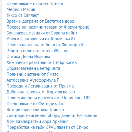
натоварването, светлината, влажността и стилът на
Озеленяване от Green Dream
пространството.
Мебели Масив
Тиксо от Елпласт
Поддръжка на естествени и изкуствени кожи
Врати и дограма от Евстатиев дорс
Почистване
Превоз на насипни товари от Форум транс
Бои,лакове,мазилки от Европа пейнт
Естествената кожа се почиства с мека кърпа и специализирани
Услуги с автовишки от Термо лъч 87
препарати. Не се препоръчват агресивни химикали.
Производство на мебели от Филмар 74
Изкуствените кожи обикновено се почистват по-лесно с
Работно облекло от mela99.com
влажна кърпа и мек препарат.
Оптика Диана Иванова
Импрегниране и подхранване
Химически реактиви от Петър Косев
Образователен център Зита
Естествената кожа се нуждае от периодично подхранване с
Поливни системи от Ямато
кремове и балсами, за да не изсъхва и да не се напуква.
Автосервиз Аутоформула Г
Изкуствените кожи по-рядко изискват подобна грижа, но също
Преводи и Легализация от Призма
се възползват от защита.
Добив на варовик от Киряевска вар
Полиетиленови опаковки от Полипласт ПМ
Защита от UV и топлина
Озеленяване от Фито дизайн
Продължителното излагане на директно слънце и висока
Ветеринарна клиника Триовет
температура може да увреди както естествените, така и
Санитарно-хигиенно оборудване от Евърклийн
изкуствените кожи. Препоръчва се избягване на такива условия
Дом за Възрастни Хора Аркадия
или използване на защитни продукти.
Преработка на гъби, EPAL палети от Спиро