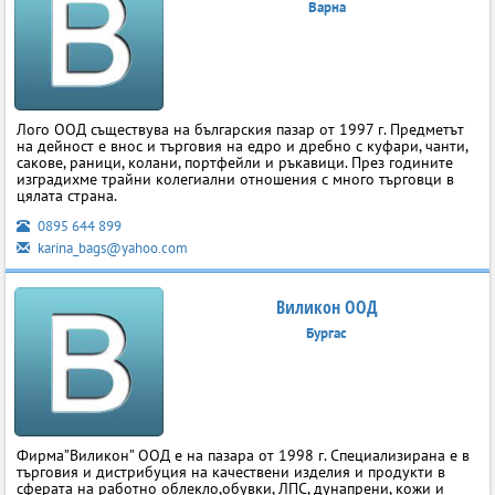
Варна
Лого ООД съществува на българския пазар от 1997 г. Предметът
на дейност е внос и търговия на едро и дребно с куфари, чанти,
сакове, раници, колани, портфейли и ръкавици. През годините
изградихме трайни колегиални отношения с много търговци в
цялата страна.
0895 644 899
karina_bags@yahoo.com
Виликон ООД
Бургас
Фирма”Виликон” ООД е на пазара от 1998 г. Специализирана е в
търговия и дистрибуция на качествени изделия и продукти в
сферата на работно облекло,обувки, ЛПС, дунапрени, кожи и