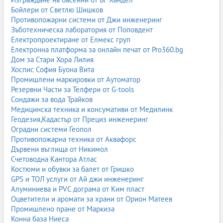
и по-лесна поддръжка.
Бойлери от Светлю Шишков
За автомобили
Противопожарни системи от Джи инженеринг
Зъботехническа лаборатория от Поповдент
Тук са важни устойчивостта на износване, UV защита и лесното
Електропроектиране от Елмекс груп
почистване. Много производители използват комбинация от
Електронна платформа за онлайн печат от Pro360.bg
естествена и изкуствена кожа.
Дом за Стари Хора Лилия
Хоспис София Буона Вита
За дрехи и обувки
Промишлени маркировки от Аутоматор
За обувки и дрехи естествената кожа предлага комфорт и
Резервни Части за Телфери от G-tools
дишане, но изкуствените кожи и модерните материали също
Сондажи за вода Трайков
имат своето място, особено при модни колекции и сезонни
Медицинска техника и консумативи от Медилинк
продукти.
Геодезия,Кадастър от Прециз инженеринг
Оградни системи Геопол
За чанти и аксесоари
Противопожарна техника от Аквафорс
Дървени въглища от Никимол
Тук водещи са визията, текстурата и издръжливостта.
Счетоводна Кантора Атлас
Естествената кожа старее благородно, докато изкуствената
Костюми и обувки за балет от Гришко
запазва по-дълго първоначалния си вид, но може да се износи
GPS и ТОЛ услуги от Ай джи инженеринг
по-рязко.
Алуминиева и PVC дограма от Ким пласт
За интериор и тапицерии
Оцветители и аромати за храни от Орион Матеев
Промишлено пране от Маркиза
При интериорни решения е важно да се съобразят
Конна база Ниеса