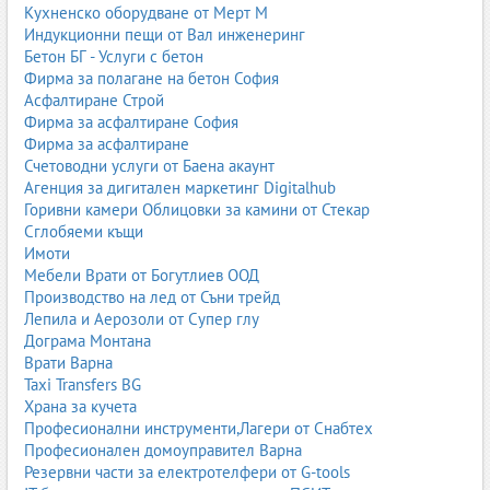
салони.
Кухненско оборудване от Мерт М
Индукционни пещи от Вал инженеринг
PVC кожа
Бетон БГ - Услуги с бетон
PVC кожата е по-стара технология, при която върху основа се
Фирма за полагане на бетон София
нанася поливинилхлорид. Тя е по-устойчива на влага и лесна за
Асфалтиране Строй
почистване, но по-малко „дишаща“ и понякога по-твърда.
Фирма за асфалтиране София
Използва се за мебели, тапицерии, външни приложения и
Фирма за асфалтиране
продукти, при които се търси висока износоустойчивост.
Счетоводни услуги от Баена акаунт
Агенция за дигитален маркетинг Digitalhub
Микрофибър и текстилни композити
Горивни камери Облицовки за камини от Стекар
Сглобяеми къщи
Микрофибърните кожи и текстилните композити комбинират
Имоти
синтетични влакна и покрития, за да предложат добра
Мебели Врати от Богутлиев ООД
издръжливост, лесна поддръжка и разнообразие от текстури.
Производство на лед от Съни трейд
Често се използват в обувната и мебелната индустрия.
Лепила и Аерозоли от Супер глу
Предимства и недостатъци на изкуствените кожи
Дограма Монтана
Врати Варна
Предимства:
по-ниска цена, равномерна структура,
Taxi Transfers BG
богата цветова гама, лесна поддръжка, често по-висока
Храна за кучета
устойчивост на петна.
Професионални инструменти,Лагери от Снабтех
Недостатъци:
по-ниска паропропускливост, по-кратък
Професионален домоуправител Варна
живот при интензивна употреба, възможно напукване с
Резервни части за електротелфери от G-tools
времето при по-евтини варианти.