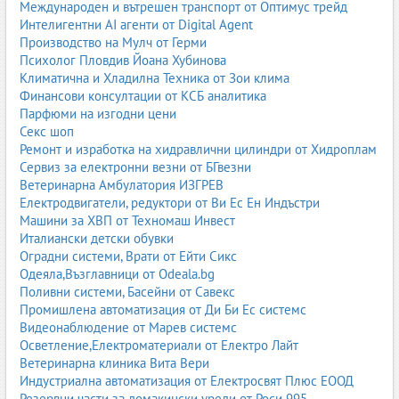
обувки, подплати и изделия, при които външният вид не е
Международен и вътрешен транспорт от Оптимус трейд
водещ фактор.
Интелигентни AI агенти от Digital Agent
Производство на Мулч от Герми
Биволска кожа
Психолог Пловдив Йоана Хубинова
Климатична и Хладилна Техника от Зои клима
Биволската кожа е много здрава и масивна. Използва се за
Финансови консултации от КСБ аналитика
тежки изделия, колани, каишки, специализирани продукти и
Парфюми на изгодни цени
понякога за мебели с по-„рустик“ визия.
Секс шоп
Екзотични кожи
Ремонт и изработка на хидравлични цилиндри от Хидроплам
Сервиз за електронни везни от БГвезни
Кожи от крокодил, змия, щраус и други екзотични животни се
Ветеринарна Амбулатория ИЗГРЕВ
използват за луксозни изделия – чанти, обувки, аксесоари. Те
Електродвигатели, редуктори от Ви Ес Ен Индъстри
са скъпи, с характерна текстура и често се свързват с висок
Машини за ХВП от Техномаш Инвест
клас продукти.
Италиански детски обувки
Оградни системи, Врати от Ейти Сикс
Обработки на естествената кожа
Одеяла,Възглавници от Odeala.bg
Напа:
мека, гладка кожа с фина структура, често
Поливни системи, Басейни от Савекс
използвана за мебели и автомобилни салони.
Промишлена автоматизация от Ди Би Ес системс
Велур:
кожа с матирана, „кадифена“ повърхност,
Видеонаблюдение от Марев системс
получена чрез обработка на вътрешната страна.
Осветление,Електроматериали от Електро Лайт
Набук:
подобен на велур, но обработен от лицевата
Ветеринарна клиника Вита Вери
страна – по-фин и по-деликатен.
Индустриална автоматизация от Електросвят Плюс ЕООД
Лак кожа:
кожа с лъскаво, лакирано покритие, използвана
Резервни части за домакински уреди от Роси 995