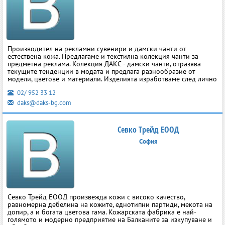
Производител на рекламни сувенири и дамски чанти от
естествена кожа. Предлагаме и текстилна колекция чанти за
предметна реклама. Колекция ДАКС - дамски чанти, отразява
текущите тенденции в модата и предлага разнообразие от
модели, цветове и материали. Изделията изработваме след лично
02/ 952 33 12
daks@daks-bg.com
Севко Трейд ЕООД
София
Севко Трейд ЕООД произвежда кожи с високо качество,
равномерна дебелина на кожите, еднотипни партиди, мекота на
допир, а и богата цветова гама. Кожарската фабрика е най-
голямото и модерно предприятие на Балканите за изкупуване и