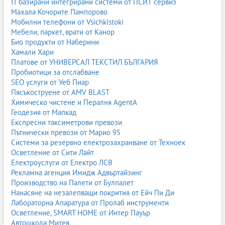
IT базирани интегрирани системи от ПСИТ сервиз
Приложения на кожите
Махала Кочорите Пампорово
Мебелна индустрия
Мобилни телефони от Vsichkistoki
Мебели, паркет, врати от Канор
Кожата е класически избор за мека мебел – дивани, фотьойли,
Био продукти от Наберини
столове. Естествената кожа предлага престиж, дълготрайност и
Хамали Хари
характер, докато изкуствените кожи дават по-достъпни
Платове от УНИВЕРСАЛ ТЕКСТИЛ БЪЛГАРИЯ
решения и богато разнообразие от цветове и текстури.
Пробиотици за отслабване
SEO услуги от Уеб Пиар
Автомобилна индустрия
Пясъкоструене от AMV BLAST
Кожените салони са символ на комфорт и лукс. Използват се
Химическо чистене и Пералня AgentA
както естествени, така и висококачествени изкуствени кожи,
Геодезия от Мапкад
устойчиви на износване, UV лъчи и температурни промени.
Експресни таксиметрови превози
Пътнически превози от Марио 95
Обувки и чанти
Системи за резервно електрозахранване от Техноек
Осветление от Сити Лайт
Естествената кожа остава предпочитан материал за обувки и
Електроуслуги от Електро ЛСВ
чанти от среден и висок клас. Изкуствените кожи се използват
Рекламна агенция Имидж Адвъртайзинг
широко в модата, особено при по-достъпни продукти и в
Производство на Палети от Булпалет
колекции, насочени към веган и „cruelty-free“ аудитория.
Нанасяне на незалепващи покрития от Ейч Пи Ди
Облекло
Лабораторна Апаратура от Пролаб инструменти
Осветление, SMART HOME от Интер Пауър
Кожени якета, поли, панталони и аксесоари са неизменна част
Автошкола Митев