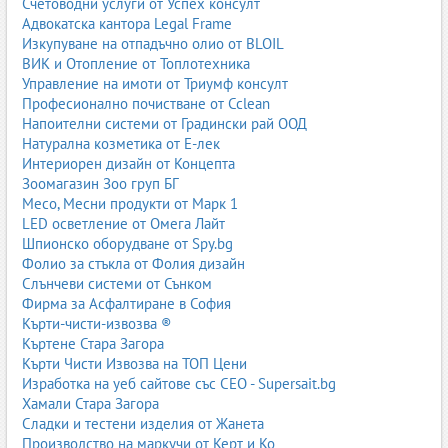
Счетоводни услуги от Успех консулт
Чести грешки
Адвокатска кантора Legal Frame
Използване на агресивни препарати.
Изкупуване на отпадъчно олио от BLOIL
Прекомерно мокрене на кожата.
ВИК и Отопление от Топлотехника
Излагане на директно слънце за дълги периоди.
Управление на имоти от Триумф консулт
Липса на редовна поддръжка при естествена кожа.
Професионално почистване от Cclean
Напоителни системи от Градински рай ООД
Екологични аспекти
Натурална козметика от Е-лек
Интериорен дизайн от Концепта
Темата за кожите неизбежно е свързана с екологията и
Зоомагазин Зоо груп БГ
устойчивото развитие. Естествената кожа е страничен продукт
Месо, Месни продукти от Марк 1
от месната индустрия, но обработката ѝ изисква химикали и
LED осветление от Омега Лайт
ресурси. Изкуствените кожи пък са на основата на пластмаси и
Шпионско оборудване от Spy.bg
имат своя екологичен отпечатък.
Фолио за стъкла от Фолия дизайн
Все по-често се разработват:
Слънчеви системи от Сънком
Фирма за Асфалтиране в София
Веган кожи
– материали без животински произход.
Кърти-чисти-извозва ®
Биоматериали
– кожи от гъби, ананасови влакна,
Къртене Стара Загора
ябълкови отпадъци и др.
Кърти Чисти Извозва на ТОП Цени
Рециклирани материали
– повторна употреба на
Изработка на уеб сайтове със СЕО - Supersait.bg
текстили и полимери.
Хамали Стара Загора
Тенденции в кожената индустрия
Сладки и тестени изделия от Жанета
Производство на маркучи от Керт и Ко