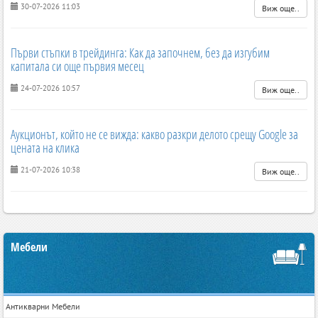
30-07-2026 11:03
Виж още..
Първи стъпки в трейдинга: Как да започнем, без да изгубим
капитала си още първия месец
24-07-2026 10:57
Виж още..
Аукционът, който не се вижда: какво разкри делото срещу Google за
цената на клика
21-07-2026 10:38
Виж още..
Мебели
Антикварни Мебели