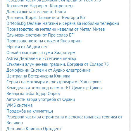
за обувки, чанти и аксесоари.
Технически Надзор от Контролтест
Дамски якета и елеци от Геони
Видове изкуствени кожи
Дограма, Щори, Парапети от Вектор и Ко
Изкуствените кожи са разработени като алтернатива на
DrMobi.bg Онлайн магазин и сервиз за мобилни телефони
естествената кожа – по-достъпни, често по-лесни за поддръжка
Производство на метални изделия от Метал Митев
и с контролирани характеристики. Те се използват широко в
Слънчеви системи от Про солар БГ
мебелната индустрия, автомобилния сектор, модата и
Производството на етикети Янев принт
интериора.
Мрежи от Ай джи нет
Онлайн магазин за гуми Хидротерм
Еко кожа
Astrea Дентален и Естетичен център
Стъклени алуминиеви градини, Дограма от Соларс 75
Терминът „еко кожа“ често се използва за висококачествени
Домофонни Системи от Аудио електроника
изкуствени кожи, които имитират естествената по визия и
Централна Ветеринарна Клиника
усещане. Обикновено са на основата на полиуретан (PU) и
Сервиз на мотокари и електрокари от Ход сервиз
текстил, с по-ниско съдържание на вредни вещества и по-
Земеделски земи под наем от ЕТ Димитър Диков
добра паропропускливост в сравнение с PVC.
Винарска изба Тодор Опрев
PU кожа (полиуретанова кожа)
Авточасти втора употреба от Франц
WMS система
PU кожата представлява текстилна основа, покрита с
Продажба на климатици
полиуретанов слой. Тя е мека, еластична, приятна на допир и
Резервни части за строителна и селскостопанска техника от
често много близка по усещане до естествената кожа.
Весидон
Използва се за мебели, дрехи, чанти, обувки и автомобилни
Дентална Клиника Ортодент