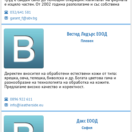
е изцяло частен. От 2002 година разполагаме и със собствена
032/641 581
garant_f@abv.bg
Вестед Ледърс ЕООД
Плевен
Директен вносител на обработени естествени кожи от типа:
ярешка, овча, телешка, биволска и др. Богата цветова гама и
разнообразие на технологията на обработка на кожите.
Предлагаме високо качество и коректност.
0896 922 611
info@leatherside.eu
Дакс ЕООД
София