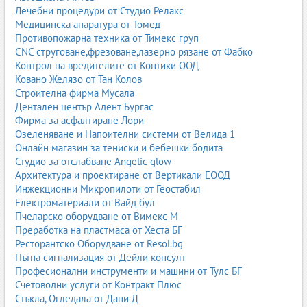
от модата. Тук изборът между естествена и изкуствена кожа
Лечебни процедури от Студио Релакс
зависи от бюджета, стила и личните убеждения.
Медицинска апаратура от Томед
Противопожарна техника от Тимекс груп
Интериорен дизайн и тапицерски услуги
CNC струговане,фрезоване,лазерно рязане от Фабко
Кожата се използва за тапицерии на мебели, стени, панели,
Контрол на вредителите от Контики ООД
врати, декоративни елементи. Тя придава усещане за лукс, уют
Ковано Желязо от Тан Колов
и завършеност.
Строителна фирма Мусала
Дентален център Адент Бургас
Занаятчийство и специализирани изделия
Фирма за асфалтиране Лори
Озеленяване и Напоителни системи от Велида 1
Колани, портфейли, калъфи, аксесоари, художествени изделия
Онлайн магазин за тениски и бебешки бодита
– кожата остава предпочитан материал за майстори и
Студио за отслабване Angelic glow
занаятчии.
Архитектура и проектиране от Вертикали ЕООД
Производство и обработка
Инжекционни Микропилоти от Геостабил
Електроматериали от Вайд бул
Дъбене
Пчеларско оборудване от Вимекс М
Дъбенето е процесът, който превръща суровата кожа в
Преработка на пластмаса от Хеста БГ
устойчив материал. Използват се растителни, минерални и
Ресторантско Оборудване от Resol.bg
синтетични дъбилни вещества. Видът на дъбенето влияе на
Пътна сигнализация от Дейли консулт
твърдостта, еластичността, устойчивостта и цвета.
Професионални инструменти и машини от Тулс БГ
Счетоводни услуги от Контракт Плюс
Боядисване и финиширане
Стъкла, Огледала от Дани Д