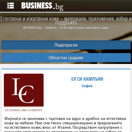
Естествени и изкуствени кожи – материали, приложения, избор и
поддръжка
BUSINESS.bg
Мебели
Естествени кожи, изкуствени кожи
Подотрасли
Областни градове
ЕЛ СИ КАМПЪНИ
София
Фирмата се занимава с търговия на едро и дребно на естествена
кожа за мебели. Ние сме тясно специализирани в предлагането
на естествени кожи, внос от Италия. Посредством натрупания с
годините опит можем да предложим на клиентите ни избор от