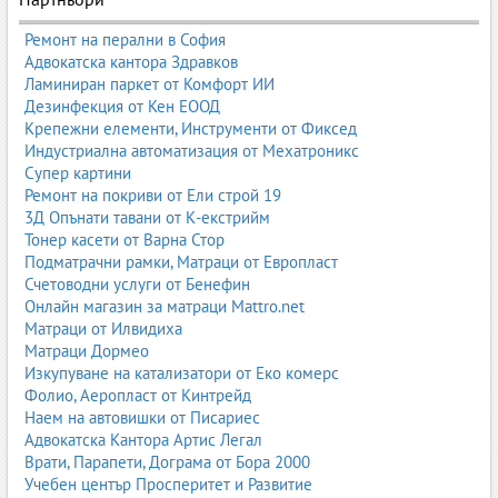
Телешка кожа
Телешката кожа е една от най-разпространените и
Ремонт на перални в София
предпочитани. Тя е здрава, издръжлива и сравнително
Адвокатска кантора Здравков
равномерна като структура. Използва се масово за мебели,
Ламиниран паркет от Комфорт ИИ
автомобилни салони, обувки, чанти и висококачествени кожени
Дезинфекция от Кен ЕООД
изделия. При правилна поддръжка може да служи десетилетия.
Крепежни елементи, Инструменти от Фиксед
Индустриална автоматизация от Мехатроникс
Агнешка кожа
Супер картини
Ремонт на покриви от Ели строй 19
Агнешката кожа е по-мека, по-фина и по-еластична. Често се
3Д Опънати тавани от К-екстрийм
използва за облекло, ръкавици, чанти и аксесоари, където се
Тонер касети от Варна Стор
търси мекота и комфорт. Тя е по-деликатна от телешката и
Подматрачни рамки, Матраци от Европласт
изисква по-внимателна поддръжка.
Счетоводни услуги от Бенефин
Козя кожа
Онлайн магазин за матраци Mattro.net
Матраци от Илвидиха
Козята кожа е здрава, но по-тънка и гъвкава. Използва се за
Матраци Дормео
обувки, чанти, портфейли и по-фини изделия. Има характерна
Изкупуване на катализатори от Еко комерс
текстура и може да бъде обработвана в различни финиши.
Фолио, Аеропласт от Кинтрейд
Наем на автовишки от Писариес
Свинска кожа
Адвокатска Кантора Артис Легал
Свинската кожа е по-груба и с по-видима пореста структура.
Врати, Парапети, Дограма от Бора 2000
Често се използва за по-достъпни продукти, вътрешни части на
Учебен център Просперитет и Развитие