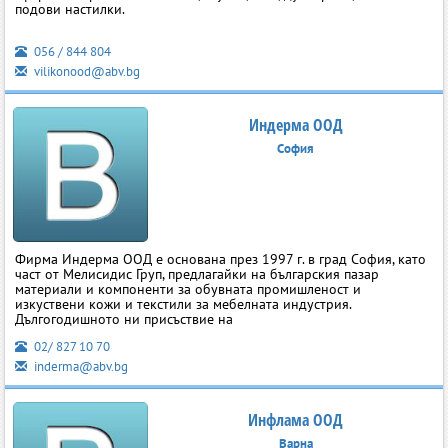
подови настилки.
056 / 844 804
vilikonood@abv.bg
Индерма ООД
София
Фирма Индерма ООД е основана през 1997 г. в град София, като
част от Мелисидис Груп, предлагайки на българския пазар
материали и компоненти за обувната промишленост и
изкуствени кожи и текстили за мебелната индустрия.
Дългогодишното ни присъствие на
02/ 827 10 70
inderma@abv.bg
Инфлама ООД
Варна