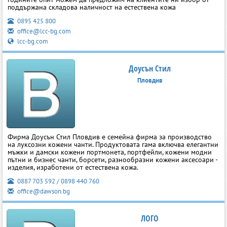
поддържана складова наличност на естествена кожа
0895 425 800
office@lcc-bg.com
lcc-bg.com
Доусън Стил
Пловдив
Фирма Доусън Стил Пловдив е семейна фирма за производство
на луксозни кожени чанти. Продуктовата гама включва елегантни
мъжки и дамски кожени портмонета, портфейли, кожени модни
пътни и бизнес чанти, борсети, разнообразни кожени аксесоари -
изделия, изработени от естествена кожа.
0887 703 592 / 0898 440 760
office@dawson.bg
ЛОГО