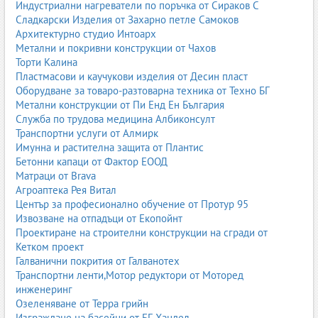
Индустриални нагреватели по поръчка от Сираков С
Кожите се боядисват в различни цветове и се обработват с
Сладкарски Изделия от Захарно петле Самоков
финишни покрития – матови, гланцови, релефни, метализирани.
Архитектурно студио Интоарх
Това определя крайния вид и устойчивостта на повърхността.
Метални и покривни конструкции от Чахов
Импрегниране и защита
Торти Калина
Пластмасови и каучукови изделия от Десин пласт
Импрегнирането предпазва кожата от влага, петна и
Оборудване за товаро-разтоварна техника от Техно БГ
замърсявания. При естествените кожи това е важна част от
Метални конструкции от Пи Енд Ен България
поддръжката и удължаването на живота.
Служба по трудова медицина Албиконсулт
Транспортни услуги от Алмирк
Технологии при изкуствените кожи
Имунна и растителна защита от Плантис
При изкуствените кожи се използват различни технологии за
Бетонни капаци от Фактор ЕООД
нанасяне на покрития, текстуриране, щамповане и ламиниране.
Матраци от Brava
Това позволява имитация на различни видове естествена кожа
Агроаптека Рея Витал
и създаване на напълно нови визии.
Център за професионално обучение от Протур 95
Извозване на отпадъци от Екопойнт
Как да изберем подходяща кожа
Проектиране на строителни конструкции на сгради от
За мебели
Кетком проект
Галванични покрития от Галванотех
За дивани и фотьойли се търси баланс между издръжливост,
Транспортни ленти,Мотор редуктори от Моторед
комфорт и визия. Естествената кожа е подходяща за
инженеринг
дългосрочна употреба и премиум интериори, докато
Озеленяване от Терра грийн
качествената еко кожа е добър избор за по-достъпни решения
Изграждане на басейни от БГ Хандел