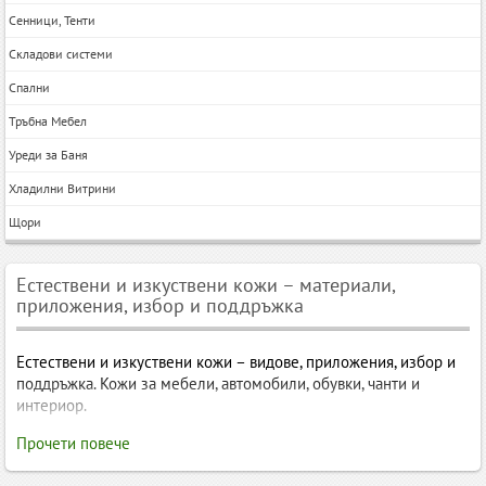
Сенници, Тенти
Складови системи
Спални
Тръбна Мебел
Уреди за Баня
Хладилни Витрини
Щори
Естествени и изкуствени кожи – материали,
приложения, избор и поддръжка
Естествени и изкуствени кожи – видове, приложения, избор и
поддръжка. Кожи за мебели, автомобили, обувки, чанти и
интериор.
Естествени и изкуствени кожи – материали, приложения,
Прочети повече
избор и поддръжка