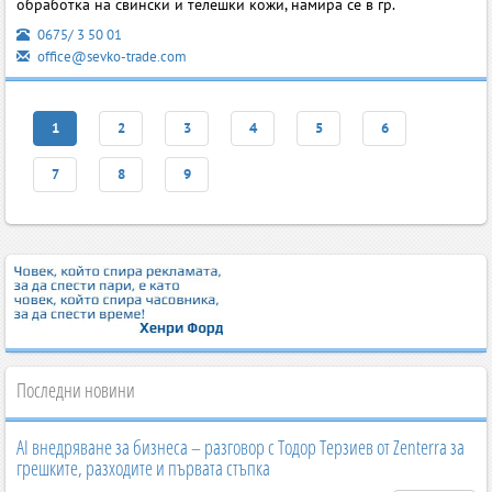
обработка на свински и телешки кожи, намира се в гр.
0675/ 3 50 01
office@sevko-trade.com
1
2
3
4
5
6
7
8
9
Последни новини
AI внедряване за бизнеса – разговор с Тодор Терзиев от Zenterra за
грешките, разходите и първата стъпка