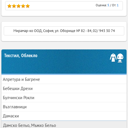
Оценка:
5
/ От:
1
Мирамар-ко ООД, София, ул. Оборище № 82 - 84, 02/ 943 30 74
Текстил, Облекло
Апретура и Багрене
Бебешки Дрехи
Булчински Рокли
Възглавници
Дамаски
Дамско Бельо, Мъжко Бельо