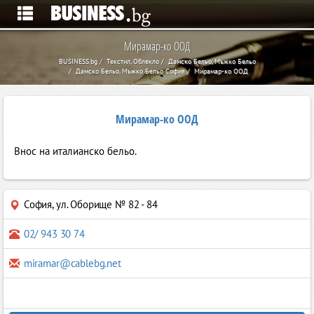
Мирамар-ко ООД
BUSINESS.bg
Текстил, Облекло
Дамско Бельо, Мъжко Бельо
Дамско Бельо, Мъжко Бельо София
Мирамар-ко ООД
Мирамар-ко ООД
Внос на италианско бельо.
София
,
ул. Оборище № 82 - 84
02/ 943 30 74
miramar@cablebg.net