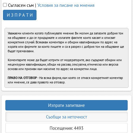
Съгласен съм |
Условия за писане на мнения
И З П Р А Т И
Уважаеми клиенти когато публикувате мнение Ви молим да запазите добрия тон
на общуване и да се придържате и излагате фактите които касаят и описват
конкретния случай. Всякакви коментари и обидни квалификации по адрес на
хората или фирмите за които пишете и са в разрез с добрия тон на общуване ще
бъдат премахвани.
Коментарите може да бъдат изтрити от модераторите, ако съдържат обидни или
нецензурни квалификации, обиди на расова, сексуална, етническа или верска
основа или призиви към насилие по адрес на конкретни лица.
ПРАВО НА ОТГОВОР
- На всяка фирма, към която се отнася конкретният коментар
или мнение, се дава правото на отговор.
Изпрати запитване
Съобщи за неточност
Посещения: 4493