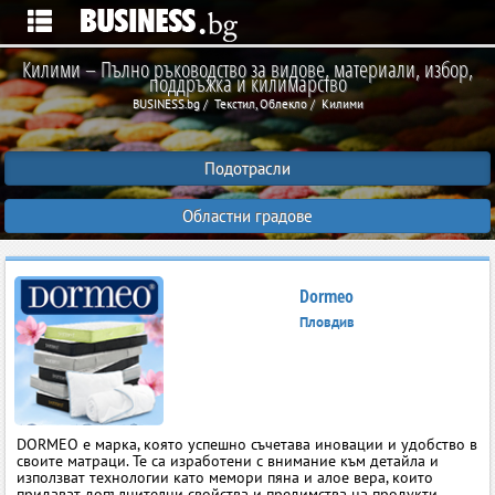
Килими – Пълно ръководство за видове, материали, избор,
поддръжка и килимарство
BUSINESS.bg
Текстил, Облекло
Килими
Подотрасли
Областни градове
Dormeo
Пловдив
DORMEO е марка, която успешно съчетава иновации и удобство в
своите матраци. Те са изработени с внимание към детайла и
използват технологии като мемори пяна и алое вера, които
придават допълнителни свойства и предимства на продукти