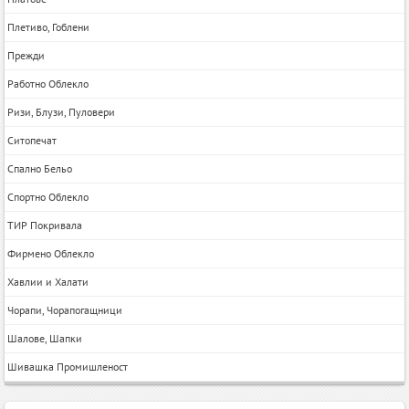
Плетиво, Гоблени
Прежди
Работно Облекло
Ризи, Блузи, Пуловери
Ситопечат
Спално Бельо
Спортно Облекло
ТИР Покривала
Фирмено Облекло
Хавлии и Халати
Чорапи, Чорапогащници
Шалове, Шапки
Шивашка Промишленост