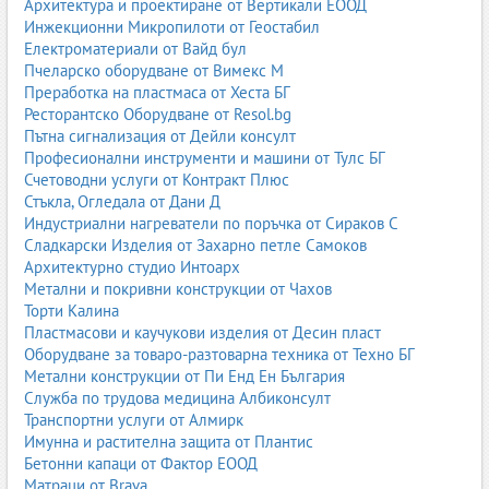
Архитектура и проектиране от Вертикали ЕООД
устойчивост на петна и лесно почистване.
Инжекционни Микропилоти от Геостабил
Електроматериали от Вайд бул
Детските килими създават уютна и безопасна зона за игра и
Пчеларско оборудване от Вимекс М
почивка.
Преработка на пластмаса от Хеста БГ
Ресторантско Оборудване от Resol.bg
Пътна сигнализация от Дейли консулт
1.7. Килими за коридор, кухня и търговски обекти
Професионални инструменти и машини от Тулс БГ
Килимите за коридор, кухня и търговски обекти трябва да
Счетоводни услуги от Контракт Плюс
бъдат по-издръжливи и лесни за поддръжка.
Стъкла, Огледала от Дани Д
Индустриални нагреватели по поръчка от Сираков С
Пътеки
– дълги и тесни килими за коридори и стълбища.
Сладкарски Изделия от Захарно петле Самоков
Плоско тъкани килими
– устойчиви на петна, подходящи
Архитектурно студио Интоарх
за кухни и трапезарии.
Метални и покривни конструкции от Чахов
Винилови и PVC килими
– модерни, водоустойчиви,
Торти Калина
лесни за почистване, подходящи за магазини и офиси.
Пластмасови и каучукови изделия от Десин пласт
Оборудване за товаро-разтоварна техника от Техно БГ
Метални конструкции от Пи Енд Ен България
2. Материали за килими – естествени и синтетични
Служба по трудова медицина Албиконсулт
Транспортни услуги от Алмирк
Материалът определя качеството, издръжливостта, мекотата,
Имунна и растителна защита от Плантис
външния вид и цената на килима. Различните материали имат
Бетонни капаци от Фактор ЕООД
своите предимства и особености.
Матраци от Brava