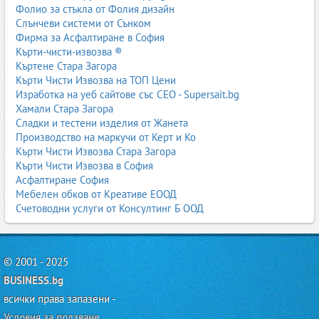
Фолио за стъкла от Фолия дизайн
Слънчеви системи от Сънком
4. Поддръжка и почистване на килими
Фирма за Асфалтиране в София
Кърти-чисти-извозва ®
Правилната поддръжка удължава живота на килима и запазва
Къртене Стара Загора
неговия външен вид. Независимо дали става дума за ръчно
Кърти Чисти Извозва на ТОП Цени
тъкан, персийски, български или машинно тъкан килим, грижата
Изработка на уеб сайтове със СЕО - Supersait.bg
е ключова.
Хамали Стара Загора
4.1. Редовно почистване
Сладки и тестени изделия от Жанета
Производство на маркучи от Керт и Ко
Прахосмукачка 1–2 пъти седмично, в зависимост от
Кърти Чисти Извозва Стара Загора
натовареността.
Кърти Чисти Извозва в София
Избягвайте натрупване на прах и мръсотия, които
Асфалтиране София
проникват в основата.
Мебелен обков от Креативе ЕООД
Периодично обръщайте килима, за да се износва
Счетоводни услуги от Консултинг Б ООД
равномерно.
4.2. Пране на килими
Професионално пране на килими
– препоръчително за
© 2001 - 2025
големи, тежки и ценни килими.
BUSINESS.bg
Домашно пране
– възможно при по-малки и по-леки
килими, с подходящи препарати.
всички права запазени -
Ръчно тъкани и персийски килими
– винаги се
Условия за ползване