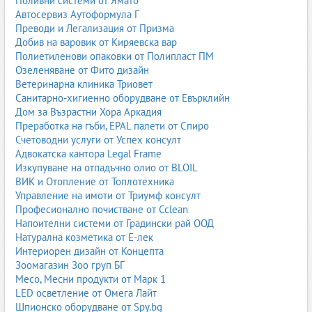
Поливни системи от Ямато
За коридор – пътеки с подходяща дължина и ширина.
Автосервиз Аутоформула Г
Преводи и Легализация от Призма
3.2. Материал и плътност
Добив на варовик от Киряевска вар
За по-натоварени помещения – по-издръжливи
Полиетиленови опаковки от Полипласт ПМ
материали и по-висока плътност.
Озеленяване от Фито дизайн
За спални – меки и топли килими, например вълна или
Ветеринарна клиника Триовет
шаги.
Санитарно-хигиенно оборудване от Евърклийн
За кухни – плоско тъкани или винилови килими, лесни за
Дом за Възрастни Хора Аркадия
почистване.
Преработка на гъби, EPAL палети от Спиро
3.3. Стил и цвят
Счетоводни услуги от Успех консулт
Адвокатска кантора Legal Frame
Съобразете килима с общия стил на интериора –
Изкупуване на отпадъчно олио от BLOIL
класически, модерен, бохо, скандинавски.
ВИК и Отопление от Топлотехника
Светлите килими визуално разширяват пространството,
Управление на имоти от Триумф консулт
но се замърсяват по-лесно.
Професионално почистване от Cclean
Тъмните и шарени килими прикриват петна и са
Напоителни системи от Градински рай ООД
практични за семейства с деца.
Натурална козметика от Е-лек
3.4. Бюджет
Интериорен дизайн от Концепта
Зоомагазин Зоо груп БГ
Определете бюджет и преценете дали търсите дългосрочно
Месо, Месни продукти от Марк 1
решение (например ръчно тъкан килим) или по-достъпен
LED осветление от Омега Лайт
вариант, който може да сменяте по-често.
Шпионско оборудване от Spy.bg