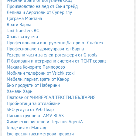
Мебели Врати от Богутлиев ООД
Производство на лед от Съни трейд
1.4. Персийски килими
Лепила и Аерозоли от Супер глу
Дограма Монтана
Персийските килими са емблема на килимарството. Те се
Врати Варна
изработват ръчно от естествени материали – вълна, коприна,
Taxi Transfers BG
памук – и се отличават с изключителна детайлност.
Храна за кучета
Характеристики на персийските килими:
Професионални инструменти,Лагери от Снабтех
Професионален домоуправител Варна
висока плътност на възлите – колкото повече възли на
Резервни части за електротелфери от G-tools
квадратен метър, толкова по-качествен е килимът;
IT базирани интегрирани системи от ПСИТ сервиз
богати орнаменти – флорални, геометрични, медальони;
Махала Кочорите Пампорово
естествени багрила – растителни и минерални;
Мобилни телефони от Vsichkistoki
изключителна издръжливост и дълъг живот.
Мебели, паркет, врати от Канор
Персийските килими често се разглеждат като инвестиция –
Био продукти от Наберини
стойността им се запазва и дори се увеличава с времето.
Хамали Хари
Платове от УНИВЕРСАЛ ТЕКСТИЛ БЪЛГАРИЯ
Пробиотици за отслабване
1.5. Модерни и дизайнерски килими
SEO услуги от Уеб Пиар
Пясъкоструене от AMV BLAST
Модерните килими са създадени за съвременния интериор –
Химическо чистене и Пералня AgentA
минимализъм, геометрия, абстракция, пастелни тонове,
Геодезия от Мапкад
неутрални цветове.
Експресни таксиметрови превози