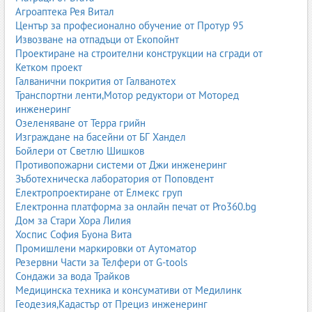
2.1. Естествени материали
Агроаптека Рея Витал
Център за професионално обучение от Протур 95
Вълна
– най-популярният естествен материал за килими.
Извозване на отпадъци от Екопойнт
Топла, издръжлива, естествено устойчива на замърсяване
Проектиране на строителни конструкции на сгради от
и огън.
Кетком проект
Коприна
– луксозен материал с фин блясък. Използва се
Галванични покрития от Галванотех
в висококачествени ръчно тъкани килими.
Транспортни ленти,Мотор редуктори от Моторед
Памук
– дишащ, лек, подходящ за по-леки килими и
инженеринг
пътеки.
Озеленяване от Терра грийн
Юта
– естествен, екологичен материал, често използван
Изграждане на басейни от БГ Хандел
в бохо и скандинавски интериори.
Бойлери от Светлю Шишков
Сизал
– здрав и устойчив, подходящ за натоварени
Противопожарни системи от Джи инженеринг
помещения.
Зъботехническа лаборатория от Поповдент
Електропроектиране от Елмекс груп
Естествените материали са предпочитани заради своя
Електронна платформа за онлайн печат от Pro360.bg
комфорт, екологичност и дълготрайност.
Дом за Стари Хора Лилия
2.2. Синтетични материали
Хоспис София Буона Вита
Промишлени маркировки от Аутоматор
Полипропилен
– много популярен материал за машинни
Резервни Части за Телфери от G-tools
килими. Устойчив на петна, лесен за почистване,
Сондажи за вода Трайков
подходящ за семейства с деца и домашни любимци.
Медицинска техника и консумативи от Медилинк
Полиестер
– мек, с ярки цветове, често използван в
Геодезия,Кадастър от Прециз инженеринг
модерни килими.