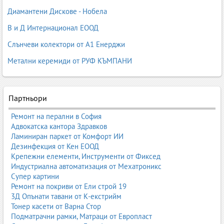
са изкуство, история, функционалност и стил.
Диамантени Дискове - Нобела
Тази пилар страница е създадена, за да бъде подробно
В и Д Интернационал ЕООД
ръководство за килими и килимарство в България. Тук ще
Слънчеви колектори от А1 Енерджи
откриете информация за всички основни видове килими,
материали, техники на производство, стилове, размери,
Метални керемиди от РУФ КЪМПАНИ
поддръжка, почистване, избор, тенденции и традиции.
Съдържанието е подходящо както за крайни потребители, така
и за фирми, производители, магазини, фабрики и ателиета,
които се занимават с килими и килимарство.
Партньори
Ремонт на перални в София
1. Видове килими – пълна класификация
Адвокатска кантора Здравков
Ламиниран паркет от Комфорт ИИ
Килимите могат да бъдат класифицирани по множество
Дезинфекция от Кен ЕООД
критерии – начин на изработка, материал, произход, стил,
Крепежни елементи, Инструменти от Фиксед
предназначение, размери и др. Познаването на основните
Индустриална автоматизация от Мехатроникс
видове килими помага при избора на подходящ модел за
Супер картини
дома, офиса, хотела или търговския обект.
Ремонт на покриви от Ели строй 19
3Д Опънати тавани от К-екстрийм
1.1. Ръчно тъкани килими
Тонер касети от Варна Стор
Ръчно тъканите килими са най-ценните и най-качествените. Те
Подматрачни рамки, Матраци от Европласт