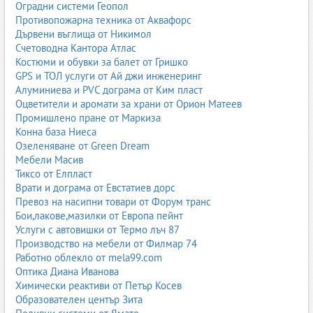
Оградни системи Геопол
Акрил
– топъл, с усещане, подобно на вълна, но по-
Противопожарна техника от Аквафорс
достъпен като цена.
Дървени въглища от Никимол
Найлон
– издръжлив, подходящ за натоварени
Счетоводна Кантора Атлас
помещения и търговски обекти.
Костюми и обувки за балет от Гришко
Синтетичните материали са практични, достъпни и лесни за
GPS и ТОЛ услуги от Ай джи инженеринг
поддръжка, което ги прави предпочитан избор за много
Алуминиева и PVC дограма от Ким пласт
домакинства и бизнеси.
Оцветители и аромати за храни от Орион Матеев
Промишлено пране от Маркиза
Конна база Ниеса
3. Как да изберем правилния килим
Озеленяване от Green Dream
Мебели Масив
Изборът на килим не е само въпрос на вкус – той зависи от
Тиксо от Елпласт
няколко ключови фактора, които трябва да се обмислят
Врати и дограма от Евстатиев дорс
внимателно.
Превоз на насипни товари от Форум транс
Бои,лакове,мазилки от Европа пейнт
3.1. Размер и форма
Услуги с автовишки от Термо лъч 87
Измерете помещението и зоната, която искате да
Производство на мебели от Филмар 74
покриете.
Работно облекло от mela99.com
За хол – често се използват големи килими, които
Оптика Диана Иванова
обхващат зоната около дивана и масата.
Химически реактиви от Петър Косев
За спалня – килим под леглото или два по-малки
Образователен център Зита
отстрани.