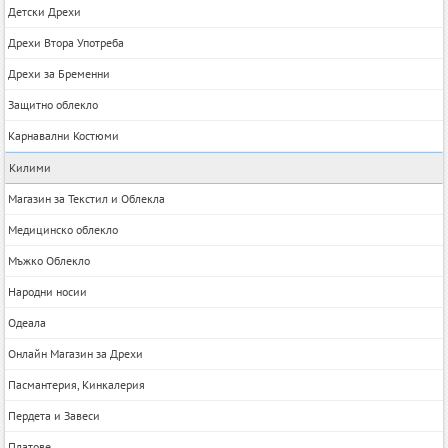
Детски Дрехи
Дрехи Втора Употреба
Дрехи за Бременни
Защитно облекло
Карнавални Костюми
Килими
Магазин за Текстил и Облекла
Медицинско облекло
Мъжко Облекло
Народни носии
Одеала
Онлайн Магазин за Дрехи
Пасмантерия, Кинкалерия
Пердета и Завеси
Платове