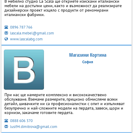
В мебелно студио La Scala ще откриете изискани италиански
мебели на достъпни цени, както и възможност да реализирате
дизайнерски проект изцяло с продукти от реномирани
италиански фабрики.
0896 787 766
lascala.mebel@gmail.com
www.lascalabg.com
Магазини Кортина
София
При нас ще намерите комплексно и висококачествено
обслужване. Вземаме размерите, прецизно обмисляме всеки
детайл, шивачките ни са професионалистки с опит и изпълняват
безупречно и най-сложните модели на пердета, завеси, щори и
корнизи, закачаме готовите пердета.
0888 606 370
lusi94.dimitrova@gmail.com