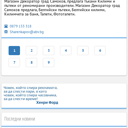
Магазин Декоратор град Самоков, предлага тъкани Килими и
пътеки от реномирани производители. Магазин Декоратор град
Самоков предлага, Белгийски пътеки, Белгийски килими,
Килимчета за баня, Тапети, Фототапети.
0879 133 318
Sharenkapov@abv.bg
1
2
3
4
5
6
7
8
9
Последни новини