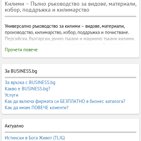
Килими – Пълно ръководство за видове, материали,
избор, поддръжка и килимарство
Универсално ръководство за килими – видове, материали,
производство, килимарство, избор, поддръжка и почистване.
Персийски, български, ръчно тъкани и машинно тъкани килими.
Намерете фирми, магазини и производители в Business.bg..
Прочети повече
Килими – Пълно ръководство за видове, материали, избор,
поддръжка и килимарство
За BUSINESS.bg
Килимите са едни от най-старите и най-ценени елементи в
интериора на човека. Те присъстват в домовете ни от
За връзка с BUSINESS.bg
хилядолетия – като символ на уют, топлина, култура и
Какво е BUSINESS.bg?
традиция. От ръчно тъканите персийски килими до модерните
Услуги
машинно изработени модели, от българските чипровски
Как да включа фирмата си БЕЗПЛАТНО в бизнес каталога?
килими до дизайнерските килими от естествени материали –
Как да имам ПОВЕЧЕ клиенти?
светът на килимите е необятен, богат и вдъхновяващ.
В България килимите имат особено място – както в
Актуално
традиционния бит, така и в съвременния интериор. Те са част от
културното наследство, от занаятите, от домашния уют и от
Истински в Бога Живот (TLIG)
модерния дизайн. Килимите не са просто подови настилки – те