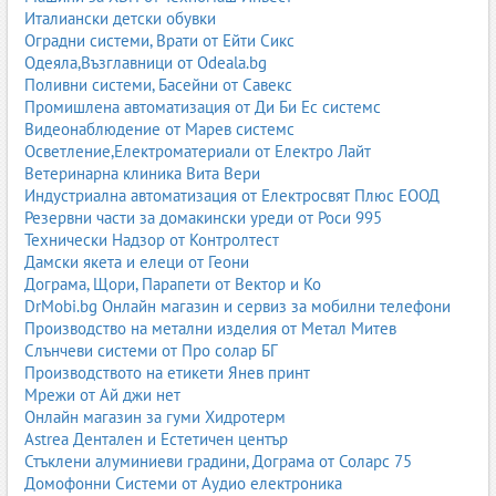
правилна поддръжка могат да служат десетилетия.
Италиански детски обувки
Оградни системи, Врати от Ейти Сикс
Одеяла,Възглавници от Odeala.bg
1.2. Машинно тъкани килими
Поливни системи, Басейни от Савекс
Промишлена автоматизация от Ди Би Ес системс
Машинно тъканите килими са най-разпространените в
Видеонаблюдение от Марев системс
съвременните домове. Те се произвеждат в големи фабрики с
Осветление,Електроматериали от Електро Лайт
модерни технологии, което позволява разнообразие от
Ветеринарна клиника Вита Вери
дизайни, размери и цени.
Индустриална автоматизация от Електросвят Плюс ЕООД
Резервни части за домакински уреди от Роси 995
Предимства на машинно тъканите килими:
Технически Надзор от Контролтест
по-достъпни цени в сравнение с ръчно тъканите;
Дамски якета и елеци от Геони
огромно разнообразие от модели, цветове и стилове;
Дограма, Щори, Парапети от Вектор и Ко
лесна поддръжка и почистване;
DrMobi.bg Онлайн магазин и сервиз за мобилни телефони
подходящи за всякакви помещения – хол, спалня, детска
Производство на метални изделия от Метал Митев
стая, коридор, офис;
Слънчеви системи от Про солар БГ
различни дебелини и плътности според нуждите.
Производството на етикети Янев принт
Популярни видове машинни килими:
Мрежи от Ай джи нет
Онлайн магазин за гуми Хидротерм
Шаги килими
– пухкави, меки, с дълъг косъм, създават
Astrea Дентален и Естетичен център
усещане за комфорт и лукс.
Стъклени алуминиеви градини, Дограма от Соларс 75
Килими с къс косъм
– практични, лесни за почистване,
Домофонни Системи от Аудио електроника
подходящи за семейства с деца и домашни любимци.