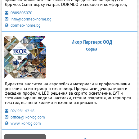
Дормео. Сънят върху матрак DORMEO е спокоен и комфортен,
0889803070
info@dormeo-home.bg
dormeo-home.bg
Икор Партнерс ООД
София
Директен вносител на европейски материали и професионални
решения за интериор и екстериор. Предлагаме декоративни и
фасадни профили, LED решения за скрито осветление, LVT и
специализирани подови настилки, стенни покрития, интериорен
текстил, вълнени килими и входни изтривалки.
02/ 981 42 18
office@ikor-bg.com
www.ikor-bg.com