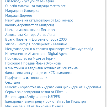
се изработват от майстори килимари, които използват
Счетоводни услуги от Бенефин
традиционни техники, предавани от поколение на поколение.
Онлайн магазин за матраци Mattro.net
Всеки ръчно тъкан килим е уникален – с характер, история и
Матраци от Илвидиха
душа.
Матраци Дормео
Изкупуване на катализатори от Еко комерс
Основни видове ръчно тъкани килими:
Фолио, Аеропласт от Кинтрейд
Наем на автовишки от Писариес
Персийски килими
– известни с изящни орнаменти,
Адвокатска Кантора Артис Легал
висока плътност и естествени материали. Персийските
Врати, Парапети, Дограма от Бора 2000
килими са символ на лукс и изкуство.
Учебен център Просперитет и Развитие
Турски килими
– богати цветове, геометрични мотиви,
Международен и вътрешен транспорт от Оптимус трейд
традиционни техники на възлите. Често се използват в
Интелигентни AI агенти от Digital Agent
класически интериори.
Производство на Мулч от Герми
Български килими
– чипровски, котленски, самоковски и
Психолог Пловдив Йоана Хубинова
други регионални модели с характерни мотиви и
Климатична и Хладилна Техника от Зои клима
символи.
Финансови консултации от КСБ аналитика
Афгански килими
– ръчно тъкани, с дълбоки цветове и
Парфюми на изгодни цени
традиционни фигури, често в тъмночервени и кафяви
Секс шоп
тонове.
Ремонт и изработка на хидравлични цилиндри от Хидроплам
Марокански килими
– меки, пухкави, с минималистични
Сервиз за електронни везни от БГвезни
мотиви, подходящи за модерни и бохо интериори.
Ветеринарна Амбулатория ИЗГРЕВ
Ръчно тъканите килими са произведения на изкуството. Те са
Електродвигатели, редуктори от Ви Ес Ен Индъстри
издръжливи, ценни и често се предават като наследство. При
Машини за ХВП от Техномаш Инвест