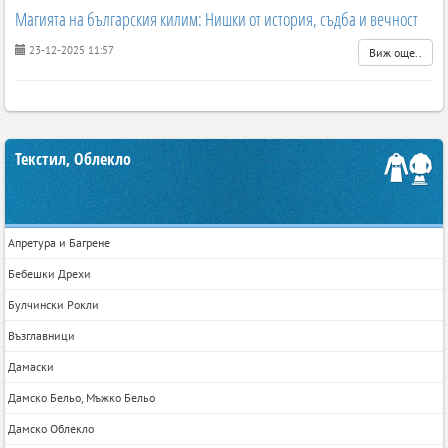
Магията на българския килим: Нишки от история, съдба и вечност
23-12-2025 11:57
Виж още..
Текстил, Облекло
Апретура и Багрене
Бебешки Дрехи
Булчински Рокли
Възглавници
Дамаски
Дамско Бельо, Мъжко Бельо
Дамско Облекло