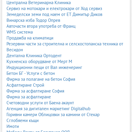
Централна Ветеринарна Клиника
Плоско тъкани килими
– без висок косъм, идеални за
Сервиз на мотокари и електрокари от Ход сервиз
кухни, коридори и помещения с по-голямо натоварване.
Земеделски земи под наем от ЕТ Димитър Диков
Модерни дизайнерски килими
– с абстрактни,
Винарска изба Тодор Опрев
геометрични или артистични мотиви.
Авточасти втора употреба от Франц
WMS система
Продажба на климатици
1.3. Български килими
Резервни части за строителна и селскостопанска техника от
Българското килимарство е част от националната култура и
Весидон
идентичност. Най-известните български килими са:
Дентална Клиника Ортодент
Кухненско оборудване от Мерт М
Чипровски килими
– с геометрични мотиви и богата
Индукционни пещи от Вал инженеринг
символика. Те са ръчно тъкани и са включени в списъка
Бетон БГ - Услуги с бетон
на нематериалното културно наследство на ЮНЕСКО.
Фирма за полагане на бетон София
Котленски килими
– с ярки цветове и растителни мотиви,
Асфалтиране Строй
характерни за региона на Котел.
Фирма за асфалтиране София
Самоковски и други регионални килими
– с традиционни
Фирма за асфалтиране
орнаменти и техники.
Счетоводни услуги от Баена акаунт
Агенция за дигитален маркетинг Digitalhub
Българските килими са ценени по целия свят заради
Горивни камери Облицовки за камини от Стекар
качеството, символиката и ръчната изработка. Те са не само
Сглобяеми къщи
интериорен елемент, но и културен символ.
Имоти