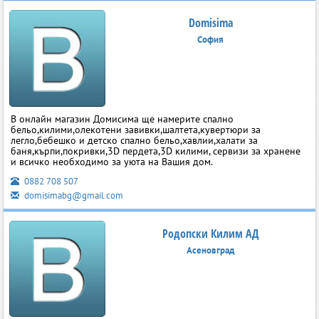
Domisima
София
В онлайн магазин Домисима ще намерите спално
бельо,килими,олекотени завивки,шалтета,кувертюри за
легло,бебешко и детско спално бельо,хавлии,халати за
баня,кърпи,покривки,3D пердета,3D килими, сервизи за хранене
и всичко необходимо за уюта на Вашия дом.
0882 708 507
domisimabg@gmail.com
Родопски Килим АД
Асеновград