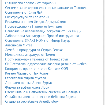
Пътнически превози от Марио 95
Геометрични килими
– с линии, форми и контрасти,
Системи за резервно електрозахранване от Техноек
подходящи за модерни жилища.
Осветление от Сити Лайт
Абстрактни килими
– артистични, често наподобяват
Електроуслуги от Електро ЛСВ
картини.
Рекламна агенция Имидж Адвъртайзинг
Скандинавски килими
– светли цветове, естествени
Производство на Палети от Булпалет
материи, изчистен дизайн.
Нанасяне на незалепващи покрития от Ейч Пи Ди
Винтидж и състарени килими
– с ефект на износване,
Лабораторна Апаратура от Пролаб инструменти
ретро визия.
Осветление, SMART HOME от Интер Пауър
Автошкола Митев
Дизайнерските килими често са лимитирани серии, създадени
Лечебни процедури от Студио Релакс
от интериорни дизайнери или художници, и се използват като
Медицинска апаратура от Томед
акцент в помещението.
Противопожарна техника от Тимекс груп
CNC струговане,фрезоване,лазерно рязане от Фабко
1.6. Детски килими
Контрол на вредителите от Контики ООД
Ковано Желязо от Тан Колов
Детските килими са създадени с мисъл за комфорт,
Строителна фирма Мусала
безопасност и игра. Те трябва да бъдат меки, топли и лесни за
Дентален център Адент Бургас
почистване.
Фирма за асфалтиране Лори
Озеленяване и Напоителни системи от Велида 1
антислип основа за предотвратяване на подхлъзване;
Онлайн магазин за тениски и бебешки бодита
меки материали, подходящи за игра на пода;
Студио за отслабване Angelic glow
детски мотиви – животни, пътища, карти, герои;