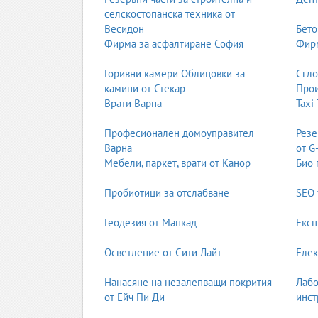
Стил:
приказен, романтичен, класически.
селскостопанска техника от
Весидон
Бето
2.3. Русалка (Mermaid)
Фирма за асфалтиране София
Фирм
Русалката е силует, който приляга плътно по тя
Горивни камери Облицовки за
Сгл
Подходяща за:
булки с желание да акцент
камини от Стекар
Прои
Предимства:
много ефектна и елегантна 
Врати Варна
Taxi
Особености:
изисква комфорт при движен
2.4. Империя (Empire Waist)
Професионален домоуправител
Резе
Варна
от G
Този силует има висока талия, разположена под
Мебели, паркет, врати от Канор
Био 
Подходяща за:
бременни булки, булки с п
Пробиотици за отслабване
SEO 
Предимства:
много удобна, прикрива кор
Стил:
романтичен, бохо, лек и нежен.
Геодезия от Мапкад
Експ
2.5. Прав силует (Sheath)
Осветление от Сити Лайт
Елек
Правият силует следва линията на тялото без с
Подходяща за:
високи и стройни булки.
Нанасяне на незалепващи покрития
Лабо
Предимства:
изчистена, елегантна, градск
от Ейч Пи Ди
инст
Стил:
модерен, минималистичен, често пре