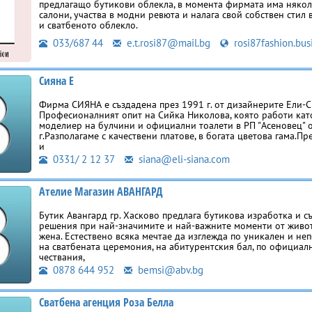
предлагащо бутикови облекла, в момента фирмата има някол
салони, участва в модни ревюта и налага свой собствен стил
и сватбеното облекло.
033/687 44
e.t.rosi87@mail.bg
rosi87fashion.busi
Сияна Е
Фирма СИЯНА е създадена през 1991 г. от дизайнерите Ели-С
Професионалният опит на Сийка Николова, която работи кат
моделиер на булчини и официални тоалети в РП "Асеновец" 
г.Разполагаме с качествени платове, в богата цветова гама.Пр
и
0331/ 2 12 37
siana@eli-siana.com
Ателие Магазин АВАНГАРД
Бутик Авангард гр. Хасково предлага бутикова изработка и 
решения при най-значимите и най-важните моменти от живот
жена. Естествено всяка мечтае да изглежда по уникален и н
на сватбената церемония, на абитурентския бал, по официал
чествания,
0878 644 952
bemsi@abv.bg
Сватбена агенция Роза Белла