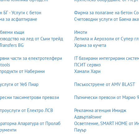
н БГ - Услуги с бетон
Фирма за полагане на бетон С
а за асфалтиране
Счетоводни услуги от Баена ака
лото до коляното, а след това се разкроява. Той е изключително жен
обяеми къщи
Имоти
ират върху фигурата си.
зводство на лед от Съни трейд
Лепила и Аерозоли от Супер гл
визия.
 Transfers BG
Храна за кучета
ие – важно е да се пробва внимателно.
рвни части за електротелфери
IT базирани интегрирани систе
-tools
ПСИТ сервиз
 бюста, а надолу роклята пада свободно.
продукти от Наберини
Хамали Хари
о-пълна фигура или такива, които искат ефирна визия.
услуги от Уеб Пиар
Пясъкоструене от AMV BLAST
ем и ханш.
ресни таксиметрови превози
Пътнически превози от Марио 
троуслуги от Електро ЛСВ
Рекламна агенция Имидж
илно разкрояване. Той е минималистичен и модерен.
Адвъртайзинг
раторна Апаратура от Пролаб
Осветление, SMART HOME от И
а визия.
рументи
Пауър
дпочитан за по-интимни или градски сватби.