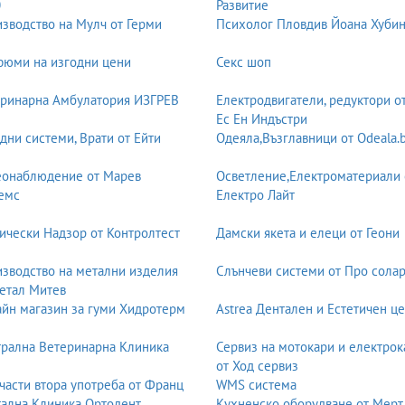
тика, елегантност, минимализъм, драматичност, приказност.
0
Развитие
зводство на Мулч от Герми
Психолог Пловдив Йоана Хуби
де много по-лесно да изберете подходящ силует, материя и детайли.
юми на изгодни цени
Секс шоп
ринарна Амбулатория ИЗГРЕВ
Електродвигатели, редуктори о
Ес Ен Индъстри
дни системи, Врати от Ейти
Одеяла,Възглавници от Odeala.
то тя пада по тялото. Той е ключов за това как ще изглеждате и как 
еонаблюдение от Марев
Осветление,Електроматериали 
емс
Електро Лайт
ални силуети. Роклята е по-прилепнала в горната част и постепенно
ически Надзор от Контролтест
Дамски якета и елеци от Геони
ри.
одчертава талията, създава елегантен силует.
зводство на метални изделия
Слънчеви системи от Про солар
и с дантела и детайли.
етал Митев
йн магазин за гуми Хидротерм
Astrea Дентален и Естетичен ц
авят от детството – с обемна пола и подчертана горна част. Създава
рална Ветеринарна Клиника
Сервиз на мотокари и електрок
от Ход сервиз
ичен ефект и пищна визия.
части втора употреба от Франц
WMS система
 долната част на тялото.
ална Клиника Ортодент
Кухненско оборудване от Мерт