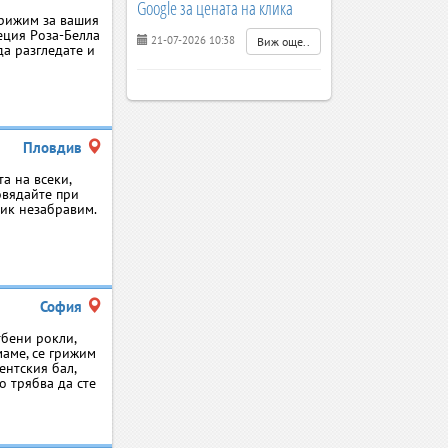
Google за цената на клика
грижим за вашия
еция Роза-Белла
21-07-2026 10:38
Виж още..
да разгледате и
Пловдив
а на всеки,
овядайте при
ник незабравим.
София
тбени рокли,
маме, се грижим
ентския бал,
о трябва да сте