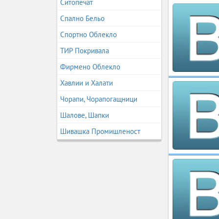
Ситопечат
Спално Бельо
Спортно Облекло
ТИР Покривала
Фирмено Облекло
Хавлии и Халати
Чорапи, Чорапогащници
Шалове, Шапки
Шивашка Промишленост