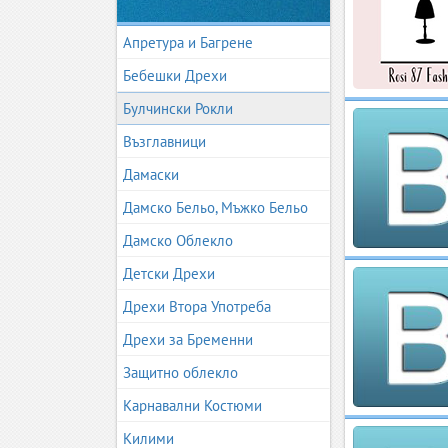
Апретура и Багрене
Бебешки Дрехи
Булчински Рокли
Възглавници
Дамаски
Дамско Бельо, Мъжко Бельо
Дамско Облекло
Детски Дрехи
Дрехи Втора Употреба
Дрехи за Бременни
Защитно облекло
Карнавални Костюми
Килими