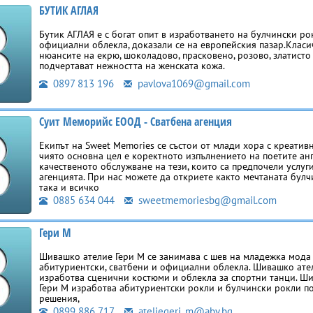
БУТИК АГЛАЯ
Бутик АГЛАЯ е с богат опит в изработването на булчински ро
официални облекла, доказали се на европейския пазар.Класи
нюансите на екрю, шоколадово, прасковено, розово, златисто
подчертават нежността на женската кожа.
0897 813 196
pavlova1069@gmail.com
Суит Меморийс ЕООД - Сватбена агенция
Екипът на Sweet Memories се състои от млади хора с креатив
чиято основна цел е коректното изпълнението на поетите ан
качественото обслужване на тези, които са предпочели услуг
агенцията. При нас можете да откриете както мечтаната булч
така и всичко
0885 634 044
sweetmemoriesbg@gmail.com
Гери М
Шивашко ателие Гери М се занимава с шев на младежка мода 
абитуриентски, сватбени и официални облекла. Шивашко ате
изработва сценични костюми и облекла за спортни танци. Ш
Гери М изработва абитуриентски рокли и булчински рокли 
решения,
0899 886 717
ateliegeri_m@abv.bg