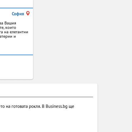
София
 за Вашия
те, които
га на елегантни
материи и
о на готовата рокля. В Business.bg ще