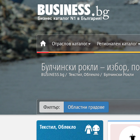
Отраслов каталог
Регионален каталог
Булчински рокли – избор, по
BUSINESS.bg
Текстил, Облекло
Булчински Рокли
Филтър:
Областни градове
Текстил, Облекло