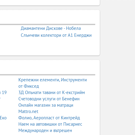
 на сватбена рокля е най-емоционалната част от
ата и най-истинската версия на себе си.
дерните силуети и дизайнерски решения, до
Диамантени Дискове - Нобела
ъде да започнат, как да изберат стил, как да
Слънчеви колектори от А1 Енерджи
мента, в който държат готовото изделие в
. Тук ще откриете информация за стилове,
, които ще ви помогнат да вземете уверени
Крепежни елементи, Инструменти
от Фиксед
й 19
3Д Опънати тавани от К-екстрийм
 важни въпроса. Те ще ви помогнат да стесните
т
Счетоводни услуги от Бенефин
Онлайн магазин за матраци
Mattro.net
 Еко
Фолио, Аеропласт от Кинтрейд
Наем на автовишки от Писариес
Международен и вътрешен