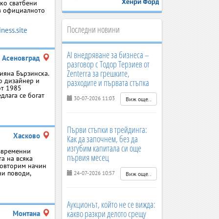
ко сватбени
 в официалното
Последни новини
ness.site
AI внедряване за бизнеса –
Асеновград
разговор с Тодор Терзиев от
Zenterra за грешките,
ияна Бързинска.
о дизайнер и
разходите и първата стъпка
от 1985
едлага се богат
30-07-2026 11:03
Виж още..
Първи стъпки в трейдинга:
Хасково
Как да започнем, без да
изгубим капитала си още
съвременни
първия месец
а на всяка
еповторим начин
ни поводи,
24-07-2026 10:57
Виж още..
Аукционът, който не се вижда:
какво разкри делото срещу
Монтана