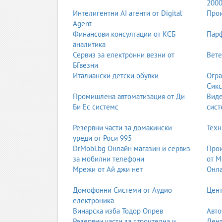
Какво искате да излъчва роклята?
– роман
200
Интелигентни AI агенти от Digital
Прои
Когато имате яснота по тези въпроси, ще ви бъ
Agent
фокусирани и полезни.
Финансови консултации от КСБ
Парф
аналитика
Сервиз за електронни везни от
Вете
2. Основни силуети на булчинските рокли
БГвезни
Италиански детски обувки
Огра
Силуетът е формата на роклята – начинът, по кой
Сикс
2.1. А-линия (A-line)
Промишлена автоматизация от Ди
Вид
Би Ес системс
сист
А-линията е един от най-популярните и универс
„А“.
Резервни части за домакински
Техн
уреди от Роси 995
Подходяща за:
почти всички типове фигу
DrMobi.bg Онлайн магазин и сервиз
Предимства:
прикрива ханша и бедрата, п
Прои
за мобилни телефони
Стил:
класически, романтичен, изчистен ил
от М
Мрежи от Ай джи нет
Онла
2.2. Принцеса (Ball Gown)
Това е роклята, която много момичета си предст
Домофонни Системи от Аудио
Цент
електроника
Подходяща за:
булки, които искат драмат
Винарска изба Тодор Опрев
Авто
Предимства:
подчертава талията, прикрива
Резервни части за строителна и
Дент