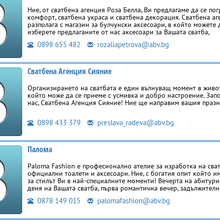
Ние, от сватбена агенция Роза Белла, Ви предлагаме да се по
комфорт, сватбена украса и сватбена декорация. Сватбена аг
разполага с магазин за булчунски аксесоари, в който можете 
изберете предлаганите от нас аксесоари за Вашата сватба,
0898 655 482
rozaliapetrova@abv.bg
Сватбена Агенция Сияние
Организирането на сватбата е един вълнуващ момент в живот
който може да се приеме с усмивка и добро настроение. Зап
нас, Сватбена Агенция Сияние! Ние ще направим вашия праз
0898 433 379
preslava_radeva@abv.bg
Палома
Paloma Fashion е професионално ателие за изработка на сва
официални тоалети и аксесоари. Ние, с богатия опит който и
за стилът Ви в най-специалните моменти! Вечерта на абитури
деня на Вашата сватба, първа романтична вечер, задължителн
0878 149 015
palomafashion@abv.bg