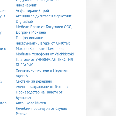
инженеринг
офия
Асфалтиране Строй
унт
Агенция за дигитален маркетинг
ствен и подчертава извивките.
Digitalhub
Мебели Врати от Богутлиев ООД
у
Дограма Монтана
Професионални
инструменти,Лагери от Снабтех
ми от
Махала Кочорите Пампорово
Мобилни телефони от Vsichkistoki
Платове от УНИВЕРСАЛ ТЕКСТИЛ
БЪЛГАРИЯ
Химическо чистене и Пералня
AgentA
95
Системи за резервно
електрозахранване от Техноек
Производство на Палети от
Булпалет
нтер
Автошкола Митев
Лечебни процедури от Студио
Релакс