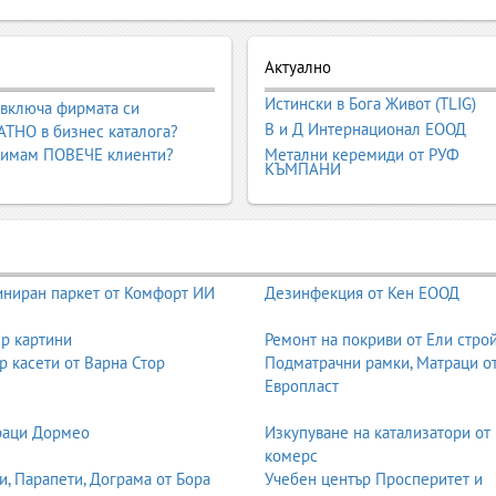
мвол на ново начало, на любов, на обещание. За много жени изборът
в който всяка булка иска да изглежда като най-красивата, най-уверен
Актуално
огата и разнообразна. От класическите бели рокли с воал, през мо
Истински в Бога Живот (TLIG)
ромен. Именно затова много бъдещи булки се чувстват объркани: отк
 включа фирмата си
В и Д Интернационал ЕООД
би са нужни, колко време отнема ушиването и какво да очакват до мо
ТНО в бизнес каталога?
 имам ПОВЕЧЕ клиенти?
Метални керемиди от РУФ
КЪМПАНИ
ководство за булчински рокли
– от първата мечта до последния бод
 проби, корекции, аксесоари, грижа за роклята и още много детайли
ниран паркет от Комфорт ИИ
Дезинфекция от Кен ЕООД
ната булчинска рокля
р картини
Ремонт на покриви от Ели стро
а се срещнете с дизайнер, е добре да си дадете отговор на няколко
р касети от Варна Стор
Подматрачни рамки, Матраци о
олебания.
Европласт
класическа, бохо, винтидж, морска, градинска, тематична.
т, зала, вила, градина, плаж, планина.
раци Дормео
Изкупуване на катализатори от
 или есенна сватба.
комерс
 е да имате ориентировъчна сума.
и, Парапети, Дограма от Бора
Учебен център Просперитет и