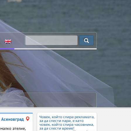
Асеновград
 малко ателие,