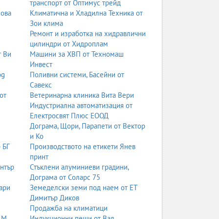
транспорт от Оптимус трейд
нова
Климатична и Хладилна Техника от
 Така и консултациите в салоните ще бъдат по-
Зои клима
Ремонт и изработка на хидравлични
цилиндри от Хидроплам
т Ви
Машини за ХВП от Техномаш
Инвест
bg
Поливни системи, Басейни от
ще се чувствате в роклята.
Савекс
от
Ветеринарна клиника Вита Вери
Индустриална автоматизация от
 се разкроява надолу, наподобявайки буквата
Електросвят Плюс ЕООД
Дограма, Щори, Парапети от Вектор
и Ко
 БГ
Производството на етикети Янев
принт
ентър
Стъклени алуминиеви градини,
Дограма от Соларс 75
 усещане за приказка и кралска визия.
ари
Земеделски земи под наем от ЕТ
Димитър Диков
Продажба на климатици
 М
Индукционни пещи от Вал