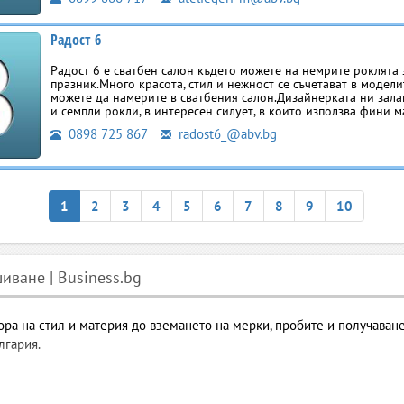
Радост 6
Радост 6 e сватбен салон където можете на немрите роклята
празник.Много красота, стил и нежност се съчетават в модели
можете да намерите в сватбения салон.Дизайнерката ни зала
и семпли рокли, в интересен силует, в които използва фини 
0898 725 867
radost6_@abv.bg
1
2
3
4
5
6
7
8
9
10
иване | Business.bg
ра на стил и материя до вземането на мерки, пробите и получаванет
лгария.
оводство от мечтата до готовото изделие