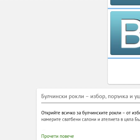
Булчински рокли – избор, поръчка и уш
Открийте всичко за булчинските рокли – от избо
намерите сватбени салони и ателиета в цяла Бъ
Булчински рокли – пълно рък
Прочети повече