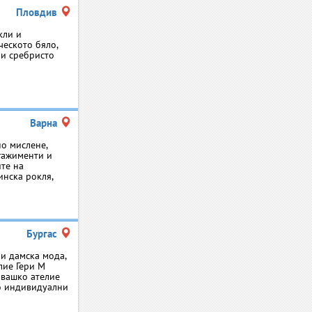
Пловдив
кли и
ческото бяло,
 и сребристо
Варна
но мислене,
гажименти и
ите на
инска рокля,
Бургас
и дамска мода,
лие Гери М
ивашко ателие
по индивидуални