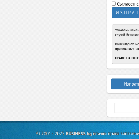
Съгласен с
И З П Р А Т
Уважаеми клиен
случай. Всякак
Коментарите мож
призиви към на
ПРАВО НА ОТГ
Изпрат
© 2001 - 2025
BUSINESS.bg
всички права запазени