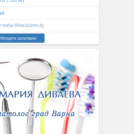
052 / 510 581
n/a
r-mariya-divleva.business.bg
Изпрати запитване