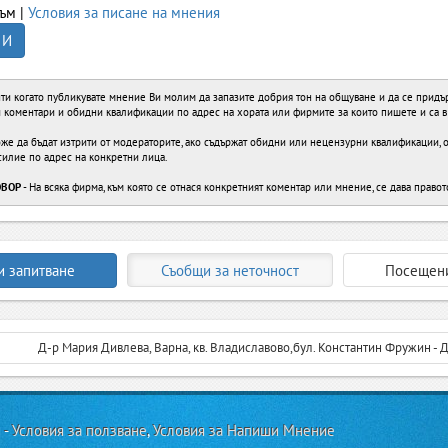
ъм |
Условия за писане на мнения
 И
ти когато публикувате мнение Ви молим да запазите добрия тон на общуване и да се придърж
ви коментари и обидни квалификации по адрес на хората или фирмите за които пишете и са 
е да бъдат изтрити от модераторите, ако съдържат обидни или нецензурни квалификации, об
силие по адрес на конкретни лица.
ОВОР
- На всяка фирма, към която се отнася конкретният коментар или мнение, се дава правот
и запитване
Съобщи за неточност
Посещени
Д-р Мария Дивлева, Варна, кв. Владиславово,бул. Константин Фружин - ДКЦ
 -
Условия за ползване
,
Условия за Напиши Мнение