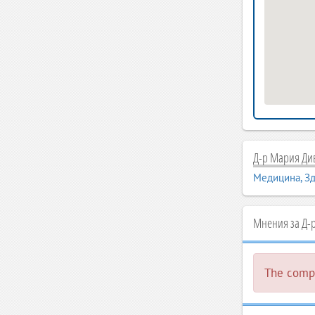
Д-р Мария Див
Медицина, З
Мнения за Д-
The compa