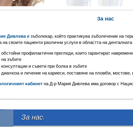
За нас
ия Дивлева е
зъболекар, който практикува зъболечение на тер
а на своите пациенти различни услуги в областта на денталната
обстойни профилактични прегледи, които гарантират навремен
на зъбите
консултации и съвети при болка в зъбите
диагноза и лечение на кариеси, поставяне на пломби, мостове, 
ологичният кабинет
на Д-р Мария Дивлева има договор с Нацио
За нас
: