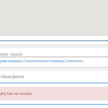
лева - отрасли:
дравеопазване
,
Стоматологични Клиники
,
Стоматолог
,
р Мария Дивлева
ny has no review.