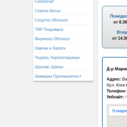
Ситопечат
Спално Бельо
Понедел
Спортно Облекло
от 8.3
ТИР Покривала
Втор
от 14.3
Фирмено Облекло
Хавлии и Халати
Чорапи, Чорапогащници
Шалове, Шапки
Д-р Мари
Шивашка Промишленост
Адрес:
Ва
бул. Конст
Телефон:
Уебсайт: