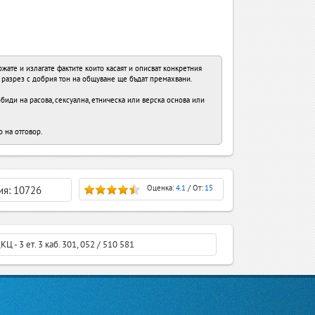
ате и излагате фактите които касаят и описват конкретния
в разрез с добрия тон на общуване ще бъдат премахвани.
иди на расова, сексуална, етническа или верска основа или
о на отговор.
Оценка:
4.1
/ От:
15
я: 10726
 - 3 ет. 3 каб. 301, 052 / 510 581