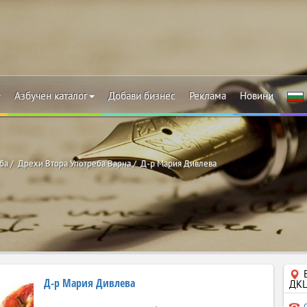
Азбучен каталог
Добави бизнес
Реклама
Новини
ба
Дрехи Втора Употреба Варна
Д-р Мария Дивлева
Д-р Мария Дивлева
ДКЦ 