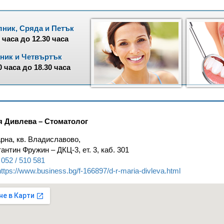
ник, Сряда и Петък
0 часа до 12.30 часа
ник и Четвъртък
0 часа до 18.30 часа
я Дивлева – Стоматолог
рна, кв. Владиславово,
антин Фружин – ДКЦ‑3, ет. 3, каб. 301
052 / 510 581
https://www.business.bg/f-166897/d-r-maria-divleva.html