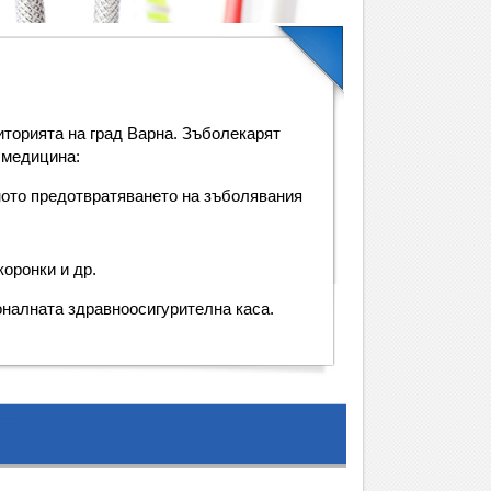
иторията на град Варна. Зъболекарят
 медицина:
ното предотвратяването на зъболявания
коронки и др.
налната здравноосигурителна каса.