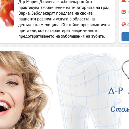
Д-р Мария Дивлева е зъболекар, който
практикува зъболечение на територията на град
Варна. Зъболекарят предлага на своите
пациенти различни услуги в областта на
d
денталната медицина: Обстойни профилактични
прегледи, които гарантират навременното
предотвратяването на зъболявания на зъбите.