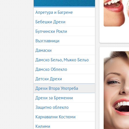
Апретура и Багрене
Бебешки Дрехи
Булчински Рокли
Възглавници
Дамаски
Дамско Бельо, Мъжко Бельо
Дамско Облекло
Детски Дрехи
Дрехи Втора Употреба
Дрехи за Бременни
Защитно облекло
Карнавални Костюми
Килими