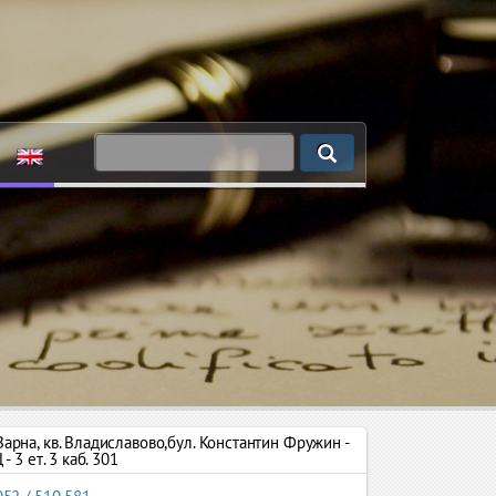
Варна
,
кв. Владиславово,бул. Константин Фружин -
- 3 ет. 3 каб. 301