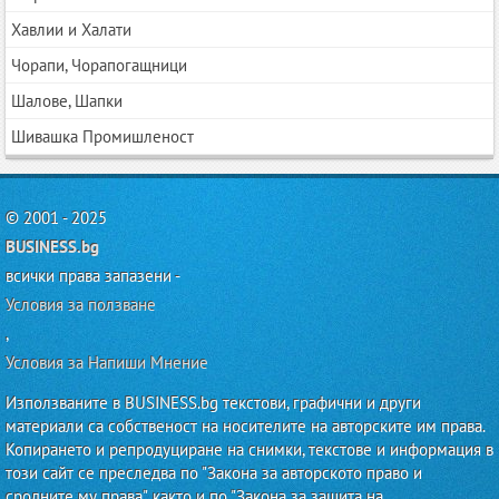
Хавлии и Халати
Чорапи, Чорапогащници
Шалове, Шапки
Шивашка Промишленост
© 2001 - 2025
BUSINESS.bg
всички права запазени -
Условия за ползване
,
Условия за Напиши Мнение
Използваните в BUSINESS.bg текстови, графични и други
материали са собственост на носителите на авторските им права.
Копирането и репродуциране на снимки, текстове и информация в
този сайт се преследва по "Закона за авторското право и
сродните му права", както и по "Закона за защита на