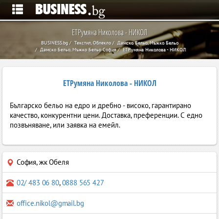
ЕТРумяна Николова - НИКОЛ
BUSINESS.bg
Текстил, Облекло
Дамско Бельо, Мъжко Бельо
Дамско Бельо, Мъжко Бельо София
ЕТРумяна Николова - НИКОЛ
ЕТРумяна Николова - НИКОЛ
Българско бельо на едро и дребно - високо, гарантирано
качество, конкурентни цени. Доставка, преференции. С едно
позвъняване, или заявка на емейл.
София
,
жк Обеля
02/ 483 06 80
,
0888 565 427
office.nikol@gmail.bg