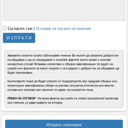
Съгласен съм |
Условия за писане на мнения
И З П Р А Т И
Уважаеми клиенти когато публикувате мнение Ви молим да запазите добрия тон
на общуване и да се придържате и излагате фактите които касаят и описват
конкретния случай. Всякакви коментари и обидни квалификации по адрес на
хората или фирмите за които пишете и са в разрез с добрия тон на общуване ще
бъдат премахвани.
Коментарите може да бъдат изтрити от модераторите, ако съдържат обидни или
нецензурни квалификации, обиди на расова, сексуална, етническа или верска
основа или призиви към насилие по адрес на конкретни лица.
ПРАВО НА ОТГОВОР
- На всяка фирма, към която се отнася конкретният коментар
или мнение, се дава правото на отговор.
Изпрати запитване