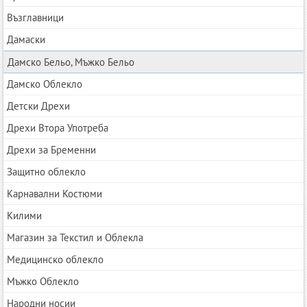
Възглавници
Дамаски
Дамско Бельо, Мъжко Бельо
Дамско Облекло
Детски Дрехи
Дрехи Втора Употреба
Дрехи за Бременни
Защитно облекло
Карнавални Костюми
Килими
Магазин за Текстил и Облекла
Медицинско облекло
Мъжко Облекло
Народни носии