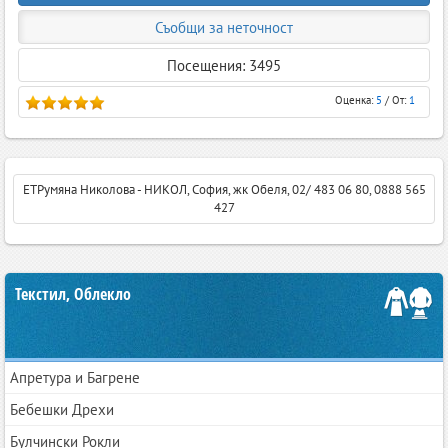
Съобщи за неточност
Посещения: 3495
Оценка:
5
/ От:
1
ЕТРумяна Николова - НИКОЛ, София, жк Обеля, 02/ 483 06 80, 0888 565
427
Текстил, Облекло
Апретура и Багрене
Бебешки Дрехи
Булчински Рокли