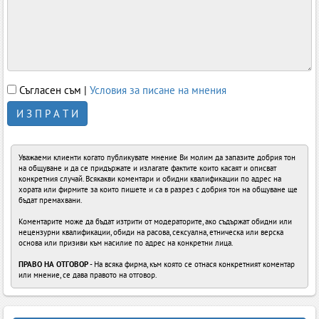
Съгласен съм |
Условия за писане на мнения
И З П Р А Т И
Уважаеми клиенти когато публикувате мнение Ви молим да запазите добрия тон
на общуване и да се придържате и излагате фактите които касаят и описват
конкретния случай. Всякакви коментари и обидни квалификации по адрес на
хората или фирмите за които пишете и са в разрез с добрия тон на общуване ще
бъдат премахвани.
Коментарите може да бъдат изтрити от модераторите, ако съдържат обидни или
нецензурни квалификации, обиди на расова, сексуална, етническа или верска
основа или призиви към насилие по адрес на конкретни лица.
ПРАВО НА ОТГОВОР
- На всяка фирма, към която се отнася конкретният коментар
или мнение, се дава правото на отговор.