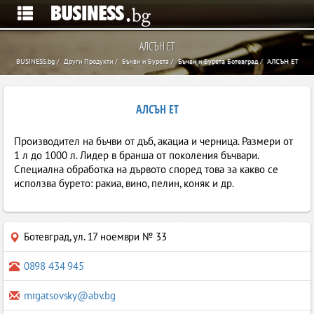
АЛСЪН ЕТ
BUSINESS.bg
Други Продукти
Бъчви и Бурета
Бъчви и Бурета Ботевград
АЛСЪН ЕТ
АЛСЪН ЕТ
Производител на бъчви от дъб, акациа и черница. Размери от
1 л до 1000 л. Лидер в бранша от поколения бъчвари.
Специална обработка на дървото според това за какво се
исползва бурето: ракиа, вино, пелин, коняк и др.
Ботевград
,
ул. 17 ноември № 33
0898 434 945
mrgatsovsky@abv.bg