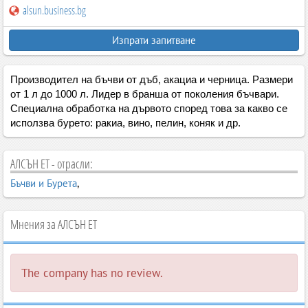
alsun.business.bg
Изпрати запитване
Производител на бъчви от дъб, акациа и черница. Размери
от 1 л до 1000 л. Лидер в бранша от поколения бъчвари.
Специална обработка на дървото според това за какво се
исползва бурето: ракиа, вино, пелин, коняк и др.
АЛСЪН ЕТ - отрасли:
Бъчви и Бурета
,
Мнения за АЛСЪН ЕТ
The company has no review.