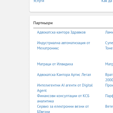
Услуги
Как да
Партньори
Адвокатска кантора Здравков
Лами
Индустриална автоматизация от
Супе
Мехатроникс
Тоне
Матраци от Илвидиха
Мат
Адвокатска Кантора Артис Легал
Врат
200
Интелигентни AI агенти от Digital
Прои
Agent
Финансови консултации от КСБ
Парф
аналитика
Сервиз за електронни везни от
Вете
БГвезни