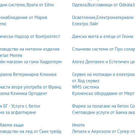
дни системи, Врати от Ейти
Одеяла,Възглавници от Odeala.
еонаблюдение от Марев
Осветление,Електроматериали 
емс
Електро Лайт
ически Надзор от Контролтест
Дамски якета и елеци от Геони
зводство на метални изделия
Слънчеви системи от Про солар
етал Митев
йн магазин за гуми Хидротерм
Astrea Дентален и Естетичен ц
рална Ветеринарна Клиника
Сервиз на мотокари и електрок
от Ход сервиз
части втора употреба от Франц
WMS система
ална Клиника Ортодент
Кухненско оборудване от Мерт
н БГ - Услуги с бетон
Фирма за полагане на бетон С
а за асфалтиране
Счетоводни услуги от Баена ака
обяеми къщи
Имоти
зводство на лед от Съни трейд
Лепила и Аерозоли от Супер гл