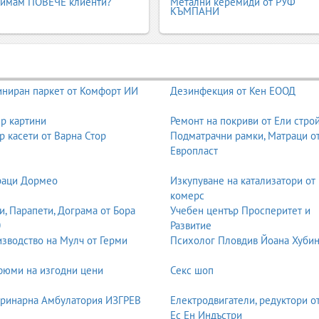
 имам ПОВЕЧЕ клиенти?
Метални керемиди от РУФ
КЪМПАНИ
ниран паркет от Комфорт ИИ
Дезинфекция от Кен ЕООД
р картини
Ремонт на покриви от Ели стро
р касети от Варна Стор
Подматрачни рамки, Матраци о
Европласт
раци Дормео
Изкупуване на катализатори от
комерс
и, Парапети, Дограма от Бора
Учебен център Просперитет и
0
Развитие
зводство на Мулч от Герми
Психолог Пловдив Йоана Хуби
юми на изгодни цени
Секс шоп
ринарна Амбулатория ИЗГРЕВ
Електродвигатели, редуктори о
Ес Ен Индъстри