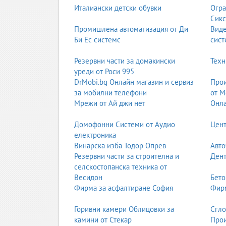
Италиански детски обувки
Огра
Сикс
Промишлена автоматизация от Ди
Вид
Би Ес системс
сист
Резервни части за домакински
Техн
уреди от Роси 995
DrMobi.bg Онлайн магазин и сервиз
Прои
за мобилни телефони
от М
Мрежи от Ай джи нет
Онла
Домофонни Системи от Аудио
Цент
електроника
Винарска изба Тодор Опрев
Авто
Резервни части за строителна и
Дент
селскостопанска техника от
Весидон
Бето
Фирма за асфалтиране София
Фирм
Горивни камери Облицовки за
Сгл
камини от Стекар
Прои