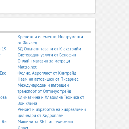
Крепежни елементи, Инструменти
от Фиксед
й 19
3Д Опънати тавани от К-екстрийм
т
Счетоводни услуги от Бенефин
Онлайн магазин за матраци
Mattro.net
 Еко
Фолио, Аеропласт от Кинтрейд
Наем на автовишки от Писариес
Международен и вътрешен
транспорт от Оптимус трейд
нова
Климатична и Хладилна Техника от
Зои клима
Ремонт и изработка на хидравлични
цилиндри от Хидроплам
т Ви
Машини за ХВП от Техномаш
Инвест