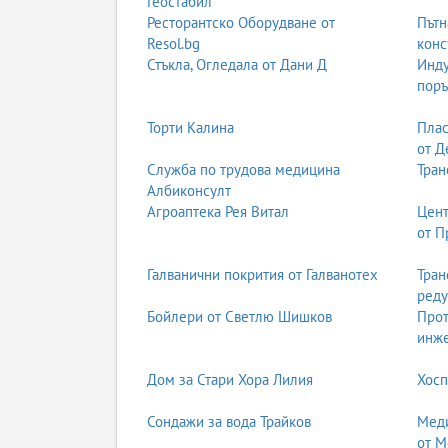
Геостабил
Ресторантско Оборудване от
Пътн
Resol.bg
конс
Стъкла, Огледала от Дани Д
Инду
поръ
Торти Калина
Плас
от Д
Служба по трудова медицина
Тран
Албиконсулт
Агроаптека Рея Витал
Цент
от П
Галванични покрития от Галванотех
Тран
реду
Бойлери от Светлю Шишков
Прот
инж
Дом за Стари Хора Лилия
Хосп
Сондажи за вода Трайков
Меди
от М