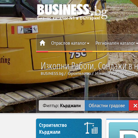
Отраслов каталог
Регионален каталог
Изкопни Работи, Сондажи в 
BUSINESS.bg
Строителство
Изкопни Работи, Сонда
×
Филтър:
Кърджали
Областни градове
Строителство
Кърджали