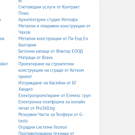
БГ
Счетоводни услуги от Контракт
Плюс
о
Архитектурно студио Интоарх
Метални и покривни конструкции от
Чахов
на
Метални конструкции от Пи Енд Ен
България
Бетонни капаци от Фактор ЕООД
Матраци от Brava
ойнт
Проектиране на строителни
конструкции на сгради от Кетком
проект
Изграждане на басейни от БГ
Хандел
т
Електропроектиране от Елмекс груп
Електронна платформа за онлайн
печат от Pro360.bg
Резервни Части за Телфери от G-
tools
Оградни системи Геопол
Противопожарна техника от