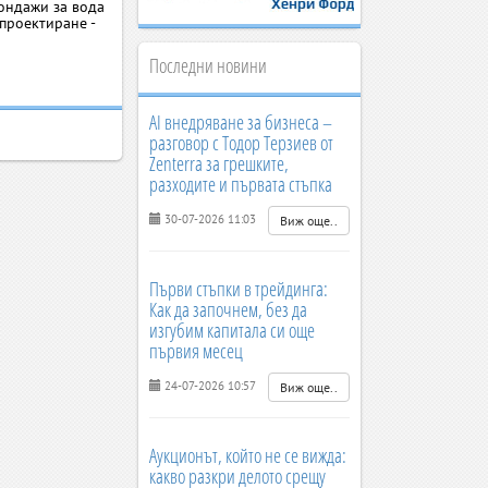
сондажи за вода
проектиране -
Последни новини
AI внедряване за бизнеса –
разговор с Тодор Терзиев от
Zenterra за грешките,
разходите и първата стъпка
30-07-2026 11:03
Виж още..
Първи стъпки в трейдинга:
Как да започнем, без да
изгубим капитала си още
първия месец
24-07-2026 10:57
Виж още..
Аукционът, който не се вижда:
какво разкри делото срещу