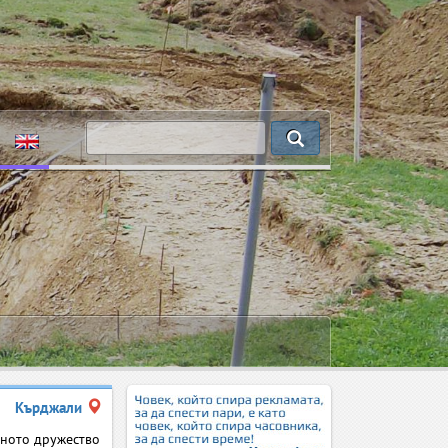
Кърджали
рното дружество