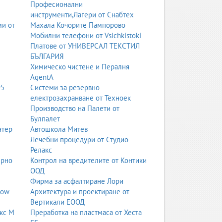
Професионални
инструменти,Лагери от Снабтех
ми от
Махала Кочорите Пампорово
Мобилни телефони от Vsichkistoki
Платове от УНИВЕРСАЛ ТЕКСТИЛ
БЪЛГАРИЯ
Химическо чистене и Пералня
AgentA
95
Системи за резервно
електрозахранване от Техноек
Производство на Палети от
Булпалет
нтер
Автошкола Митев
Лечебни процедури от Студио
Релакс
ерно
Контрол на вредителите от Контики
ООД
Фирма за асфалтиране Лори
low
Архитектура и проектиране от
Вертикали ЕООД
кс М
Преработка на пластмаса от Хеста