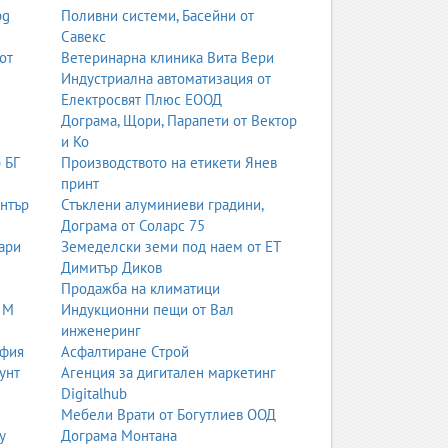
bg
Поливни системи, Басейни от
Савекс
от
Ветеринарна клиника Вита Вери
Индустриална автоматизация от
Електросвят Плюс ЕООД
Дограма, Щори, Парапети от Вектор
и Ко
 БГ
Производството на етикети Янев
принт
ентър
Стъклени алуминиеви градини,
Дограма от Соларс 75
ари
Земеделски земи под наем от ЕТ
Димитър Диков
Продажба на климатици
 М
Индукционни пещи от Вал
инженеринг
офия
Асфалтиране Строй
унт
Агенция за дигитален маркетинг
Digitalhub
Мебели Врати от Богутлиев ООД
у
Дограма Монтана