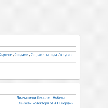
Къртене
,
Сондажи
,
Сондажи за вода
,
Услуги с
Диамантени Дискове - Нобела
Слънчеви колектори от А1 Енерджи