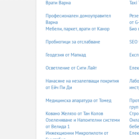
Врати Варна
Taxi
Професионален домоуправител
Резе
Варна
от G
Мебели, паркет, врати от Канор
Био 
Пробиотици за отслабване
SEO 
Геодезия от Мапкад
Експ
Осветление от Сити Лайт
Елек
Нанасяне на незалепващи покрития
Лабо
от Ейч Пи Ди
инст
Медицинска апаратура от Томед
Прот
груп
Ковано Желязо от Тан Колов
Стро
Озеленяване и Напоителни системи
Онла
от Велида 1
бебе
Инжекционни Микропилоти от
Елек