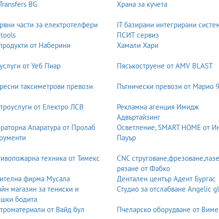
 Transfers BG
Храна за кучета
рвни части за електротелфери
IT базирани интегрирани систе
-tools
ПСИТ сервиз
продукти от Наберини
Хамали Хари
услуги от Уеб Пиар
Пясъкоструене от AMV BLAST
ресни таксиметрови превози
Пътнически превози от Марио 
троуслуги от Електро ЛСВ
Рекламна агенция Имидж
Адвъртайзинг
раторна Апаратура от Пролаб
Осветление, SMART HOME от И
рументи
Пауър
ивопожарна техника от Тимекс
CNC струговане,фрезоване,лаз
рязане от Фабко
ителна фирма Мусала
Дентален център Адент Бургас
йн магазин за тениски и
Студио за отслабване Angelic g
шки бодита
троматериали от Вайд бул
Пчеларско оборудване от Виме