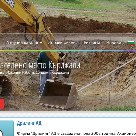
Азбучен каталог
Добави бизнес
Реклама
Новини
населено място Кърджали
жи
Изкопни Работи, Сондажи Кърджали
Дрилинг АД
Фирма "Дрилинг" АД е създадена през 2002 година. Акционе