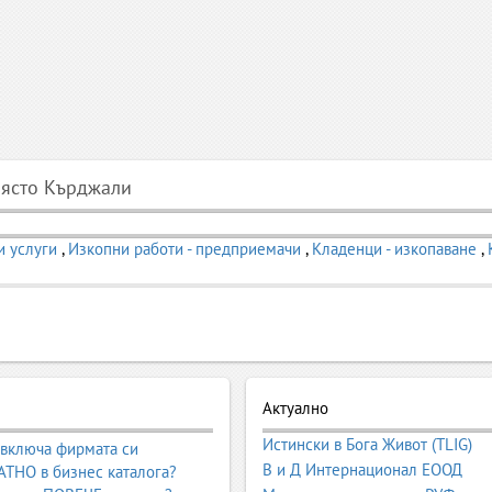
място Кърджали
 услуги
,
Изкопни работи - предприемачи
,
Кладенци - изкопаване
,
Актуално
Истински в Бога Живот (TLIG)
 включа фирмата си
В и Д Интернационал ЕООД
ТНО в бизнес каталога?