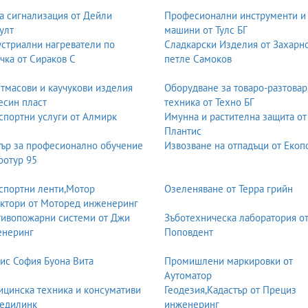
а сигнализация от Дейли
Професионални инструменти и
улт
машини от Тулс БГ
стриални нагреватели по
Сладкарски Изделия от Захарн
чка от Сираков С
петле Самоков
тмасови и каучукови изделия
Оборудване за товаро-разтовар
есин пласт
техника от Техно БГ
спортни услуги от Алмирк
Имунна и растителна защита от
Плантис
ър за професионално обучение
Извозване на отпадъци от Екоп
ротур 95
спортни ленти,Мотор
Озеленяване от Терра грийн
ктори от Моторед инженеринг
ивопожарни системи от Джи
Зъботехническа лаборатория о
енеринг
Поповдент
ис София Буона Вита
Промишлени маркировки от
Аутоматор
цинска техника и консумативи
Геодезия,Кадастър от Прециз
едилинк
инженеринг