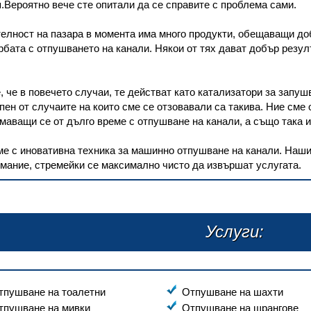
Вероятно вече сте опитали да се справите с проблема сами.
елност на пазара в момента има много продукти, обещаващи д
рбата с отпушването на канали. Някои от тях дават добър резул
, че в повечето случаи, те действат като катализатори за запуш
пен от случаите на които сме се отзовавали са такива. Ние сме
маващи се от дълго време с отпушване на канали, а също така и
е с иновативна техника за машинно отпушване на канали. Наши
мание, стремейки се максимално чисто да извършат услугата.
Услуги:
тпушване на тоалетни
Отпушване на шахти
тпушване на мивки
Отпушване на щрангове