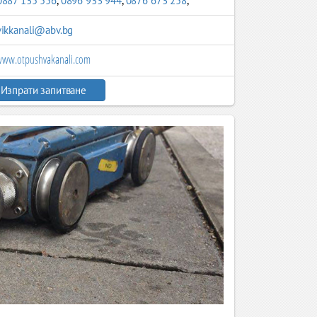
0887 135 556
,
0896 933 944
,
0876 673 258
,
vikkanali@abv.bg
ww.otpushvakanali.com
Изпрати запитване