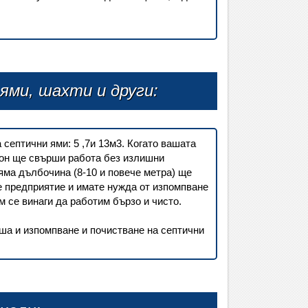
ями, шахти и други:
септични ями: 5 ,7и 13м3. Когато вашата
ион ще свърши работа без излишни
яма дълбочина (8-10 и повече метра) ще
е предприятие и имате нужда от изпомпване
 се винаги да работим бързо и чисто.
ша и изпомпване и почистване на септични