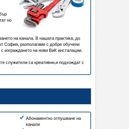
обър
тат но
ването на канала. В нашата практика, до
 от София, разполагаме с добре обучени
 с изграждането на нови ВиК инсталации.
те служители са креативни,и подхождат с
Абонаментно отпушване на
канали