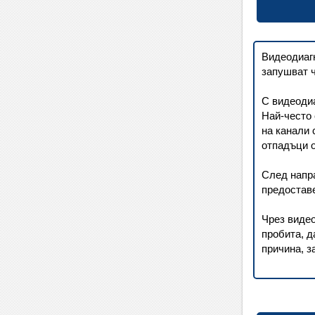
Видеодиагн
запушват ч
С видеодиа
Най-често 
на канали 
отпадъци о
След напр
предоставе
Чрез видео
пробита, д
причина, з