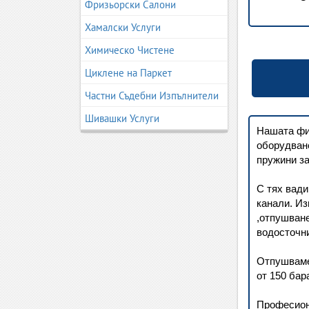
Фризьорски Салони
Хамалски Услуги
Химическо Чистене
Циклене на Паркет
Частни Съдебни Изпълнители
Шивашки Услуги
Нашата фи
оборудван
пружини за
С тях вади
канали. Из
,отпушване
водосточни
Отпушваме 
от 150 бар
Професиона