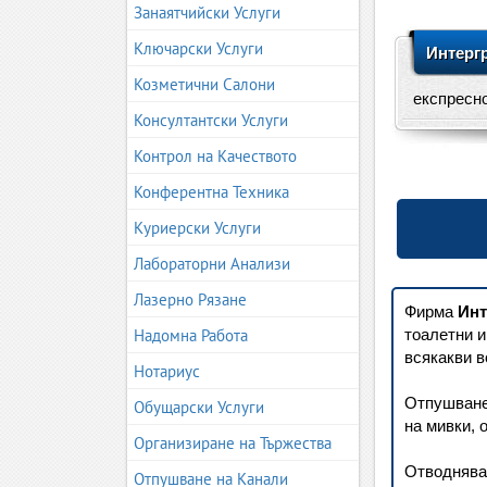
Занаятчийски Услуги
Ключарски Услуги
Интерг
Козметични Салони
експресно
Консултантски Услуги
Контрол на Качеството
Конферентна Техника
Куриерски Услуги
Лабораторни Анализи
Лазерно Рязане
Фирма
Инт
Надомна Работа
тоалетни и
всякакви в
Нотариус
Отпушване
Обущарски Услуги
на мивки, 
Организиране на Тържества
Отводнява
Отпушване на Канали