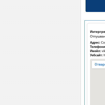
Интергр
Отпушван
Адрес:
Соф
Телефони
Имейл:
vi
Уебсайт:
h