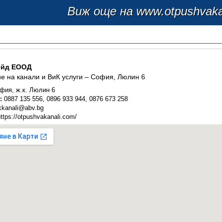
Виж още на www.otpushvaka
ейд ЕООД
е на канали и ВиК услуги – София, Люлин 6
ия, ж.к. Люлин 6
:
0887 135 556, 0896 933 944, 0876 673 258
kkanali@abv.bg
ttps://otpushvakanali.com/