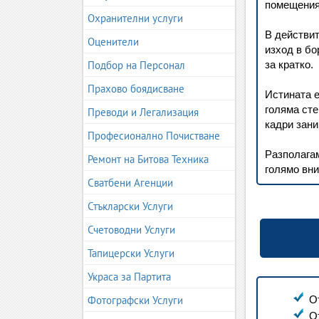
помещения.
Охранителни услуги
В действит
Оценители
изход в бо
Подбор на Персонал
за кратко.
Прахово боядисване
Истината е
голяма сте
Преводи и Легализация
кадри зани
Професионално Почистване
Разполагам
Ремонт на Битова Техника
голямо вни
Сватбени Агенции
Стъкларски Услуги
Счетоводни Услуги
Тапицерски Услуги
Украса за Партита
Фотографски Услуги
О
О