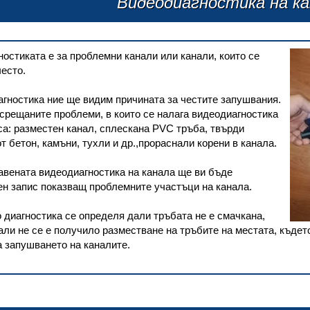
Видеодиагностика на ка
остиката е за проблемни канали или канали, които се
есто.
гностика ние ще видим причината за честите запушвания.
срещаните проблеми, в които се налага видеодиагностика
са: разместен канал, сплескана PVC тръба, твърди
т бетон, камъни, тухли и др.,прораснали корени в канала.
авената видеодиагностика на канала ще ви бъде
н запис показващ проблемните участъци на канала.
 диагностика се определя дали тръбата не е смачкана,
али не се е получило разместване на тръбите на местата, къдет
а запушването на каналите.