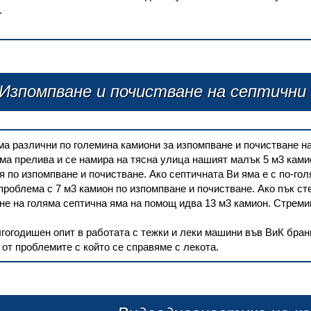
.
Изпомпване и почистване на септични 
а различни по големина камиони за изпомпване и почистване на 
ма прелива и се намира на тясна улица нашият малък 5 м3 кам
 по изпомпване и почистване. Ако септичната Ви яма е с по-гол
роблема с 7 м3 камион по изпомпване и почистване. Ако пък ст
не на голяма септична яма на помощ идва 13 м3 камион. Стремим
огодишен опит в работата с тежки и леки машини във ВиК бран
 от проблемите с който се справяме с лекота.