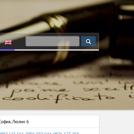
София
,
Люлин 6