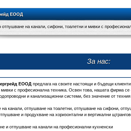
рейд ЕООД
 отпушване на канали, сифони, тоалетни и мивки с професиона
За нас:
ергрейд ЕООД
предлага на своите настоящи и бъдещи клиенти
 мивки с професионална техника. Освен това, нашата фирма се 
одопроводни и канализационни системи, без значение от техния 
 на канали, отпушване на тоалетни, отпушване на сифони, отп
отпушване и продухване на хоризонтални и вертикални щтрангов
не и отпушване на канали на професионални кухненски