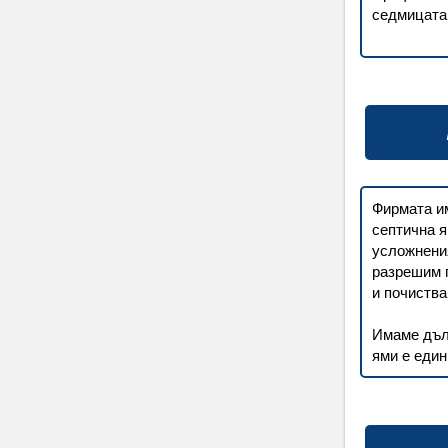
седмицата
Фирмата им
септична я
усложнения
разрешим п
и почиства
Имаме дълг
ями е един