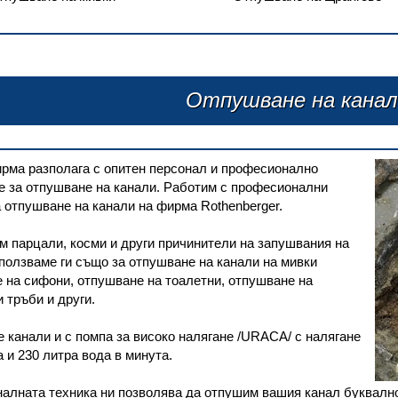
Отпушване на канал
рма разполага с опитен персонал и професионално
е за отпушване на канали. Работим с професионални
 отпушване на канали на фирма Rothenberger.
м парцали, косми и други причинители на запушвания на
ползваме ги също за отпушване на канали на мивки
 на сифони, отпушване на тоалетни, отпушване на
 тръби и други.
канали и с помпа за високо налягане /URACA/ с налягане
а и 230 литра вода в минута.
лната техника ни позволява да отпушим вашия канал буквално 