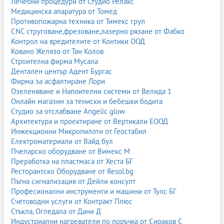
Лечебни процедури от Студио Релакс
Медицинска апаратура от Томед
Противопожарна техника от Тимекс груп
CNC струговане,фрезоване,лазерно рязане от Фабко
Контрол на вредителите от Контики ООД
Ковано Желязо от Тан Колов
Строителна фирма Мусала
Дентален център Адент Бургас
Фирма за асфалтиране Лори
Озеленяване и Напоителни системи от Велида 1
Онлайн магазин за тениски и бебешки бодита
Студио за отслабване Angelic glow
Архитектура и проектиране от Вертикали ЕООД
Инжекционни Микропилоти от Геостабил
Електроматериали от Вайд бул
Пчеларско оборудване от Вимекс М
Преработка на пластмаса от Хеста БГ
Ресторантско Оборудване от Resol.bg
Пътна сигнализация от Дейли консулт
Професионални инструменти и машини от Тулс БГ
Счетоводни услуги от Контракт Плюс
Стъкла, Огледала от Дани Д
Индустриални нагреватели по поръчка от Сираков С