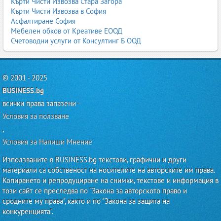
Кърти Чисти Извозва Стара Загора
Кърти Чисти Извозва в София
Асфалтиране София
Мебелен обков от Креативе ЕООД
Счетоводни услуги от Консултинг Б ООД
© 2001 - 2025
BUSINESS.bg
всички права запазени -
Условия за ползване
,
Условия за Напиши Мнение
Използваните в BUSINESS.bg текстови, графични и други
материали са собственост на носителите на авторските им права.
Копирането и репродуциране на снимки, текстове и информация в
този сайт се преследва по "Закона за авторското право и
сродните му права", както и по "Закона за защита на
конкуренцията".