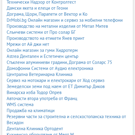
Технически Надзор от Контролтест
Прахово боядисване Велико Търново
Дамски якета и елеци от Геони
Прахово боядисване Пазарджик
Дограма, Щори, Парапети от Вектор и Ко
Прахово боядисване Благоевград
DrMobi.bg Онлайн магазин и сервиз за мобилни телефони
Прахово боядисване Видин
Производство на метални изделия от Метал Митев
Прахово боядисване Кърджали
Слънчеви системи от Про солар БГ
Прахово боядисване Разград
Производството на етикети Янев принт
Прахово боядисване Смолян
Мрежи от Ай джи нет
Прахово боядисване Търговище
Онлайн магазин за гуми Хидротерм
Прахово боядисване Враца
Astrea Дентален и Естетичен център
Прахово боядисване Кюстендил
Стъклени алуминиеви градини, Дограма от Соларс 75
Прахово боядисване Перник
Домофонни Системи от Аудио електроника
Прахово боядисване Русе
Централна Ветеринарна Клиника
Прахово боядисване Хасково
Сервиз на мотокари и електрокари от Ход сервиз
Прахово боядисване Габрово
Земеделски земи под наем от ЕТ Димитър Диков
Прахово боядисване Ловеч
Винарска изба Тодор Опрев
Прахово боядисване Силистра
Авточасти втора употреба от Франц
Прахово боядисване Шумен
WMS система
Прахово боядисване Добрич
Продажба на климатици
Прахово боядисване Монтана
Резервни части за строителна и селскостопанска техника от
Прахово боядисване Сливен
Весидон
Прахово боядисване Ямбол
Дентална Клиника Ортодент
Вижте всички фирми за прахово боядисване на
Business.bg –
Кухненско оборудване от Мерт М