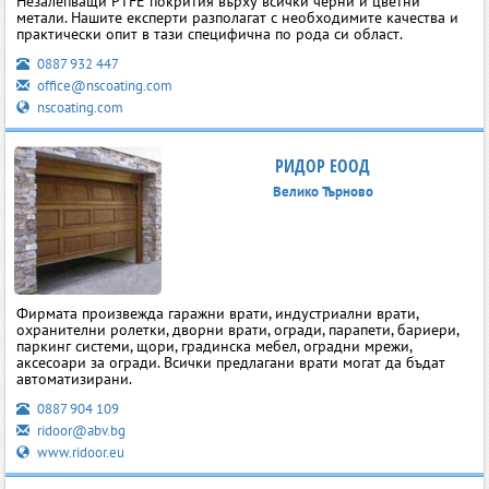
Незалепващи PTFE покрития върху всички черни и цветни
метали. Нашите експерти разполагат с необходимите качества и
практически опит в тази специфична по рода си област.
0887 932 447
office@nscoating.com
nscoating.com
РИДОР ЕООД
Велико Търново
Фирмата произвежда гаражни врати, индустриални врати,
охранителни ролетки, дворни врати, огради, парапети, бариери,
паркинг системи, щори, градинска мебел, оградни мрежи,
аксесоари за огради. Всички предлагани врати могат да бъдат
автоматизирани.
0887 904 109
ridoor@abv.bg
www.ridoor.eu