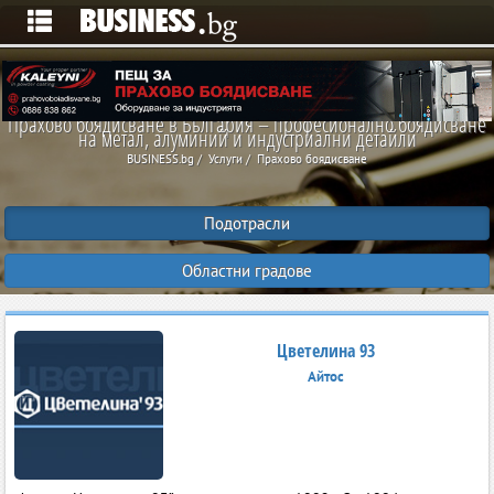
Прахово боядисване в България – професионално боядисване
на метал, алуминий и индустриални детайли
BUSINESS.bg
Услуги
Прахово боядисване
Подотрасли
Областни градове
Цветелина 93
Айтос