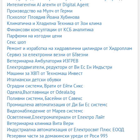
Интелигентни AI агенти от Digital Agent
Металик, перла, структурни покрития
Производство на Мулч от Герми
Антик ефекти и специални покрития
Психолог Пловдив Йоана Хубинова
6. Индустриално прахово боядисване
Климатична и Хладилна Техника от Зои клима
Серийно боядисване
Финансови консултации от КСБ аналитика
Големи детайли и конструкции
Парфюми на изгодни цени
Боядисване за производствени предприятия
Секс шоп
Боядисване за строителни и индустриални обекти
Ремонт и изработка на хидравлични цилиндри от Хидроплам
Сервиз за електронни везни от БГвезни
7. Предимства на праховото боядисване
Ветеринарна Амбулатория ИЗГРЕВ
Изключителна устойчивост на корозия
Електродвигатели, редуктори от Ви Ес Ен Индъстри
Дълготрайно покритие
Машини за ХВП от Техномаш Инвест
Равномерност и гладкост
Италиански детски обувки
Екологична технология без разтворители
Оградни системи, Врати от Ейти Сикс
Богат избор от цветове и ефекти
Одеяла,Възглавници от Odeala.bg
8. Прахово боядисване по градове в България
Поливни системи, Басейни от Савекс
Промишлена автоматизация от Ди Би Ес системс
Прахово боядисване София
Видеонаблюдение от Марев системс
Прахово боядисване Пловдив
Осветление,Електроматериали от Електро Лайт
Прахово боядисване Варна
Ветеринарна клиника Вита Вери
Прахово боядисване Бургас
Индустриална автоматизация от Електросвят Плюс ЕООД
Прахово боядисване Стара Загора
Резервни части за домакински уреди от Роси 995
Прахово боядисване Плевен