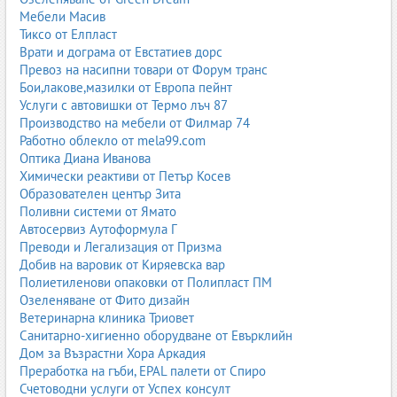
Мебели Масив
Тиксо от Елпласт
Врати и дограма от Евстатиев дорс
Превоз на насипни товари от Форум транс
Бои,лакове,мазилки от Европа пейнт
Услуги с автовишки от Термо лъч 87
Производство на мебели от Филмар 74
Работно облекло от mela99.com
Оптика Диана Иванова
Химически реактиви от Петър Косев
Образователен център Зита
Поливни системи от Ямато
Автосервиз Аутоформула Г
Преводи и Легализация от Призма
Добив на варовик от Киряевска вар
Полиетиленови опаковки от Полипласт ПМ
Озеленяване от Фито дизайн
Ветеринарна клиника Триовет
Санитарно-хигиенно оборудване от Евърклийн
Дом за Възрастни Хора Аркадия
Преработка на гъби, EPAL палети от Спиро
Счетоводни услуги от Успех консулт