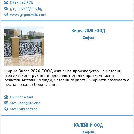
0898 292 526
girginov74@abv.bg
www.girginoviltd.com
Вивел 2020 ЕООД
София
Фирма Вивел 2020 ЕООД извършва производство на метални
изделия, конструкции и профили, метални врати, метални
решетки, метални огради, метални парапети. Фирмата разполага с
цех за прахово боядисване.
0889 334 648
vivel_ood@abv.bg
vivel.business.bg
КАЛЕЙНИ ООД
София