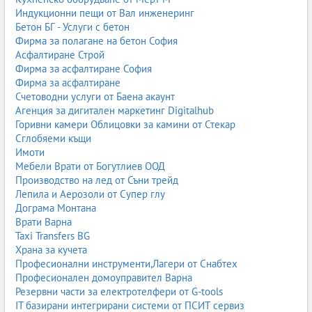
Прахово боядисване
.
Индукционни пещи от Вал инженеринг
Бетон БГ - Услуги с бетон
Фирма за полагане на бетон София
Асфалтиране Строй
Фирма за асфалтиране София
Фирма за асфалтиране
Счетоводни услуги от Баена акаунт
Агенция за дигитален маркетинг Digitalhub
Горивни камери Облицовки за камини от Стекар
Сглобяеми къщи
Имоти
Мебели Врати от Богутлиев ООД
Производство на лед от Съни трейд
Лепила и Аерозоли от Супер глу
Дограма Монтана
Врати Варна
Taxi Transfers BG
Храна за кучета
Професионални инструменти,Лагери от Снабтех
Професионален домоуправител Варна
Резервни части за електротелфери от G-tools
IT базирани интегрирани системи от ПСИТ сервиз