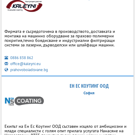
Фирмата е съсредоточена в производството, доставката и
монтажа на машинно оборудване за прахово-полимерни
покрития,течно боядисване и индустриални филтриращи
системи за лазерни, дърводелски или шлайфащи машини.
0886 838 862
office@kaleyni.eu
prahovoboiadisvane.bg
ЕН ЕС КОУТИНГ ООД
София
Екипът на Ен Ес Коутинг ООД съставен изцяло от амбициозни и
млади специалисти с голям опит прилага услугата Нанасяне на