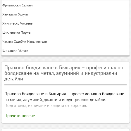
Фризьорски Салони
Хамалски Услуги
Химическо Чистене
Циклене на Паркет
Частни Съдебни Изпълнители
Шивашки Услуги
Прахово боядисване в България – професионално
боядисване на метал, алуминий и индустриални
детайли
Прахово боядисване в България – професионално боядисване
на метал, алуминий, джанти и индустриални детайли.
Подготовка, изпичане и защита от корозия.
Прахово боядисване в България – професионално
Прочети повече
боядисване на метал, алуминий, стомана и индустриални
детайли