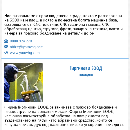
Ние разполагаме с производствена сграда, която е разположена
на 3500 кв.м плош, в която е поместена богата машинна база,
състояща се от: CNC гилотини, CNC плазмена машина, CNC
обработващ център, стругове, фрези, заваръчна техника, както и
камера за прахово боядисване на детайли до 6м
0888 924 270
office@yotovbg.com
www.yotovbg.com
Гиргинови ЕООД
Пловдив
Фирма Гиргинови ЕООД се занимава с прахово боядисване и
пясъкоструене на всякакви метали. Фирма Гиргинови ЕООД
извършва пясъкоструйна обработка на повърхности под
въздействието на пясък като абразивно средство, който се
изпуска чрез въздух под налягане с високо ускорение през дюза.