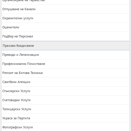
Отпушване на Канали
Охранителни услуги
Оценители
Подбор на Персонал
Прахово боядисване
Преводи и Легализация
Професионално Почистване
Ремонт на Битова Техника
Сватбени Агенции
Стъкларски Услуги
Счетоводни Услуги
Тапицерски Услуги
Украса за Партита
Фотографски Услуги