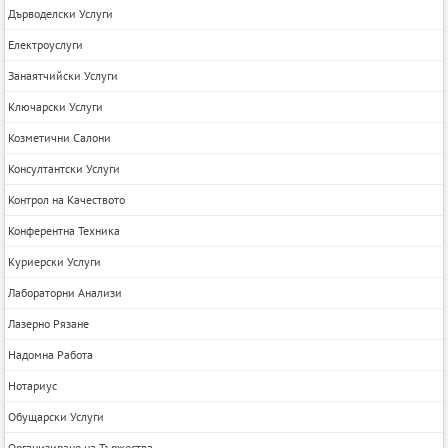
Дърводелски Услуги
Електроуслуги
Занаятчийски Услуги
Ключарски Услуги
Козметични Салони
Консултантски Услуги
Контрол на Качеството
Конферентна Техника
Куриерски Услуги
Лабораторни Анализи
Лазерно Рязане
Надомна Работа
Нотариус
Обущарски Услуги
Организиране на Тържества