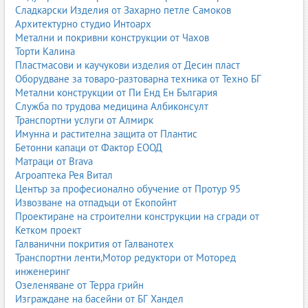
Сладкарски Изделия от Захарно петле Самоков
Архитектурно студио Интоарх
Метални и покривни конструкции от Чахов
Торти Калина
Пластмасови и каучукови изделия от Десин пласт
Оборудване за товаро-разтоварна техника от Техно БГ
Метални конструкции от Пи Енд Ен България
Служба по трудова медицина Албиконсулт
Транспортни услуги от Алмирк
Имунна и растителна защита от Плантис
Бетонни капаци от Фактор ЕООД
Матраци от Brava
Агроаптека Рея Витал
Център за професионално обучение от Протур 95
Извозване на отпадъци от Екопойнт
Проектиране на строителни конструкции на сгради от
Кетком проект
Галванични покрития от Галванотех
Транспортни ленти,Мотор редуктори от Моторед
инженеринг
Озеленяване от Терра грийн
Изграждане на басейни от БГ Хандел