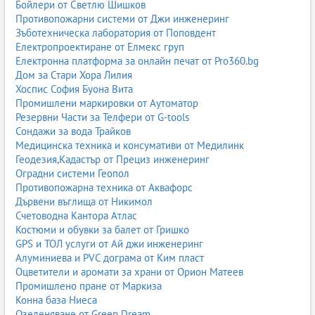
Бойлери от Светлю Шишков
Противопожарни системи от Джи инженеринг
Зъботехническа лаборатория от Поповдент
Електропроектиране от Елмекс груп
Електронна платформа за онлайн печат от Pro360.bg
Дом за Стари Хора Лилия
Хоспис София Буона Вита
Промишлени маркировки от Аутоматор
Резервни Части за Телфери от G-tools
Сондажи за вода Трайков
Медицинска техника и консумативи от Медилинк
Геодезия,Кадастър от Прециз инженеринг
Оградни системи Геопол
Противопожарна техника от Аквафорс
Дървени въглища от Никимол
Счетоводна Кантора Атлас
Костюми и обувки за балет от Гришко
GPS и ТОЛ услуги от Ай джи инженеринг
Алуминиева и PVC дограма от Ким пласт
Оцветители и аромати за храни от Орион Матеев
Промишлено пране от Маркиза
Конна база Ниеса
Озеленяване от Green Dream