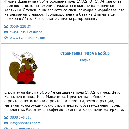
Фирма „Цветелина 93” е основана през 1992г. От 1994г. започва
производството на телени стелажи за излагане на пощенски
картички. С течение на времето се специализира в изработването
на рекламни стелажи. Производствената база на фирмата се
намира в Айтос. Разполагаме с цех за разкрояване.
0558/ 228 39
cvetelina93@abv.bg
www.cvetelina93.com
Строителна Фирма Бобър
София
Строителна фирма БОБЪР е създадена през 1992г. от инж. Цеко
Манасиев и инж. Цеца Манасиева. Предмет на дейност-
строителство, основни строителни ремонти, реконструкции,
метални конструкции, сухо строителство, обзавежданепо проект
на клиента. Работим с професионалисти и качествени материали.
0898 946 387
info@bobar92.com
www.bobar92.com