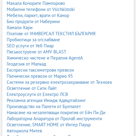
Махала Кочорите Пампорово
Мобилни телефони от Vsichkistoki
Мебели, паркет, врати от Канор
Био продукти от Наберини
Хамали Хари
Платове от УНИВЕРСАЛ ТЕКСТИЛ БЪЛГАРИЯ
Пробиотици за отслабване
SEO услуги от Уеб Пиар
Пясъкоструене от AMV BLAST
Химическо чистене и Пералня AgentA
Геодезия от Мапкад
Експресни таксиметрови превози
Пътнически превози от Марио 95
Системи за резервно електрозахранване от Техноек
Осветление от Сити Лайт
Електроуслуги от Електро ЛСВ
Рекламна агенция Имидж Адвъртайзинг
Производство на Палети от Булпалет
Нанасяне на незалепващи покрития от Ейч Пи Ди
Лабораторна Апаратура от Пролаб инструменти
Осветление, SMART HOME от Интер Пауър
Автошкола Митев