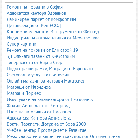
Боядисване на машини и оборудване
Ремонт на перални в София
Боядисване на индустриални изделия
Адвокатска кантора Здравков
Ламиниран паркет от Комфорт ИИ
2. Прахово боядисване на алуминий
Дезинфекция от Кен ЕООД
Алуминиеви профили
Крепежни елементи, Инструменти от Фиксед
Алуминиеви конструкции
Индустриална автоматизация от Мехатроникс
Алуминиеви рамки и панели
Супер картини
Алуминиеви изделия за фасади и интериор
Ремонт на покриви от Ели строй 19
3. Прахово боядисване на джанти
3Д Опънати тавани от К-екстрийм
Тонер касети от Варна Стор
Пълно прахово боядисване на джанти
Подматрачни рамки, Матраци от Европласт
Пясъкоструене и подготовка
Счетоводни услуги от Бенефин
Избор на цвят и ефект
Онлайн магазин за матраци Mattro.net
Защита от корозия и надраскване
Матраци от Илвидиха
4. Подготовка преди боядисване
Матраци Дормео
Пясъкоструене
Изкупуване на катализатори от Еко комерс
Обезмасляване
Фолио, Аеропласт от Кинтрейд
Фосфатиране
Наем на автовишки от Писариес
Почистване и подготовка на повърхността
Адвокатска Кантора Артис Легал
Врати, Парапети, Дограма от Бора 2000
5. Цветове и ефекти
Учебен център Просперитет и Развитие
Всички цветове по RAL каталог
Международен и вътрешен транспорт от Оптимус трейд
Мат, сатен, гланц