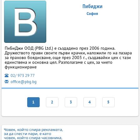
Пибиджи
София
ПиБиДжи ООД (PВG Ltd.) е създадено през 2006 година.
Дружеството прави своите първи крачки, наложили го на пазара
за прахово боядисване, още през 2003 г., създавайки цех с тази
единствена и основна цел. Разполагаме с цех, за чието
функциониране
02/ 973 29 77
office@pbg.bg
1
2
3
4
5