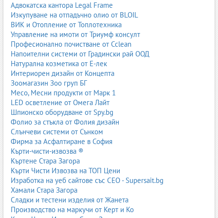
Адвокатска кантора Legal Frame
Изкупуване на отпадъчно олио от BLOIL
ВИК и Отопление от Топлотехника
Управление на имоти от Триумф консулт
Професионално почистване от Cclean
Напоителни системи от Градински рай ООД
Натурална козметика от Е-лек
Интериорен дизайн от Концепта
Зоомагазин Зоо груп БГ
Месо, Месни продукти от Марк 1
LED осветление от Омега Лайт
Шпионско оборудване от Spy.bg
Фолио за стъкла от Фолия дизайн
Слънчеви системи от Сънком
Фирма за Асфалтиране в София
Кърти-чисти-извозва ®
Къртене Стара Загора
Кърти Чисти Извозва на ТОП Цени
Изработка на уеб сайтове със СЕО - Supersait.bg
Хамали Стара Загора
Сладки и тестени изделия от Жанета
Производство на маркучи от Керт и Ко