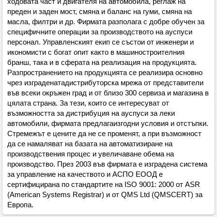
ходовата част и двигателя на автомобила, реглаж на
преден и заден мост, смяна и баланс на гуми, смяна на
масла, филтри и др. Фирмата разполага с добре обучен за
специфичните операции за производството на ауспуси
персонал. Управленският екип се състои от инженери и
икономисти с богат опит както в машиностроителния
бранш, така и в сферата на реализация на продукцията.
Разпространението на продукцията се реализира основно
чрез изграденатадистрибуторска мрежа от представители
във всеки окръжен град и от близо 300 сервиза и магазина в
цялата страна. За тези, които се интересуват от
възможността за дистрибуция на ауспуси за леки
автомобили, фирмата предлагаизгодни условия и отстъпки.
Стремежът е цените да не се променят, а при възможност
да се намаляват на базата на автоматизиране на
производствения процес и увеличаване обема на
производство. През 2003 във фирмата е изградена система
за управление на качеството и АСПО ЕООД е
сертифицирана по стандартите на ISO 9001: 2000 от ASR
(American Systems Registrar) и от QMS Ltd (QMSCERT) за
Европа.