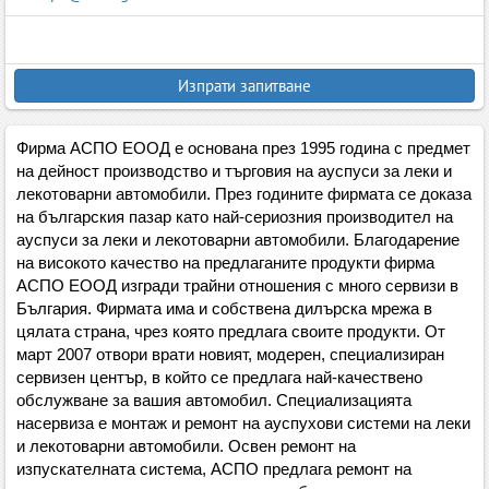
Изпрати запитване
Фирма АСПО ЕООД е основана през 1995 година с предмет
на дейност производство и търговия на ауспуси за леки и
лекотоварни автомобили. През годините фирмата се доказа
на българския пазар като най-сериозния производител на
ауспуси за леки и лекотоварни автомобили. Благодарение
на високото качество на предлаганите продукти фирма
АСПО ЕООД изгради трайни отношения с много сервизи в
България. Фирмата има и собствена дилърска мрежа в
цялата страна, чрез която предлага своите продукти. От
март 2007 отвори врати новият, модерен, специализиран
сервизен център, в който се предлага най-качествено
обслужване за вашия автомобил. Специализацията
насервиза е монтаж и ремонт на ауспухови системи на леки
и лекотоварни автомобили. Освен ремонт на
изпускателната система, АСПО предлага ремонт на