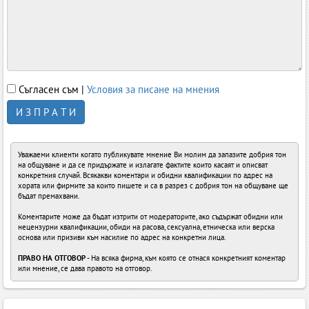
Съгласен съм |
Условия за писане на мнения
И З П Р А Т И
Уважаеми клиенти когато публикувате мнение Ви молим да запазите добрия тон
на общуване и да се придържате и излагате фактите които касаят и описват
конкретния случай. Всякакви коментари и обидни квалификации по адрес на
хората или фирмите за които пишете и са в разрез с добрия тон на общуване ще
бъдат премахвани.
Коментарите може да бъдат изтрити от модераторите, ако съдържат обидни или
нецензурни квалификации, обиди на расова, сексуална, етническа или верска
основа или призиви към насилие по адрес на конкретни лица.
ПРАВО НА ОТГОВОР
- На всяка фирма, към която се отнася конкретният коментар
или мнение, се дава правото на отговор.