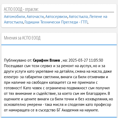
АСПО ЕООД - отрасли:
Автомобили, Авточасти
,
Автосервизи
,
Автостъкла, Лепене на
Автостъкла
,
Годишни Технически Прегледи - ГТП
,
Мнения за АСПО ЕООД
Относно:
Амтосервизни услуги на АСПО
Публикувано от:
Серафим Влаев
, на: 2025-03-27 11:05:30
Посещавал съм този сервиз и за ремонт на ауспух, но и за
други услуги като укрепване на детайли, смяна на масла, даже
електро- за габаритни светлини, винаги са били отзивчиви и
при наличие на свободен капацитет са ме приемали с
готовност! Като човек с ограничена подвижност съм получил
от тях внимание и съдействие, за което съм им благодарен. В
оценките и цените винаги са били точни и без изхвърляния, но
основателно умерени - така мисля и споделям като професор
от намиращата се в съседство БГ Академия на науките.