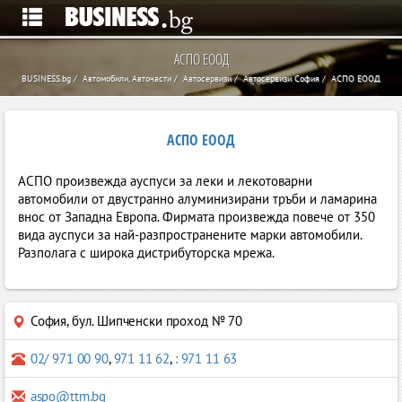
АСПО ЕООД
BUSINESS.bg
Автомобили, Авточасти
Автосервизи
Автосервизи София
АСПО ЕООД
АСПО ЕООД
АСПО произвежда ауспуси за леки и лекотоварни
автомобили от двустранно алуминизирани тръби и ламарина
внос от Западна Европа. Фирмата произвежда повече от 350
вида ауспуси за най-разпространените марки автомобили.
Разполага с широка дистрибуторска мрежа.
София
,
бул. Шипченски проход № 70
02/ 971 00 90
,
971 11 62
,
: 971 11 63
aspo@ttm.bg