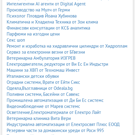
автомобили и микробуси;
Интелигентни AI агенти от Digital Agent
Четириколонни подемници
– подходящи за реглаж,
Производство на Мулч от Герми
тежки автомобили и бусове;
Психолог Пловдив Йоана Хубинова
Ножични подемници
– компактни, идеални за гуми
Климатична и Хладилна Техника от Зои клима
центрове и диагностика;
Финансови консултации от КСБ аналитика
Мобилни подемници
– използват се при камиони,
Парфюми на изгодни цени
автобуси и мобилни сервизи;
Секс шоп
Подемници за камиони
– хидравлични, колонни или
Ремонт и изработка на хидравлични цилиндри от Хидроплам
платформени системи.
Сервиз за електронни везни от БГвезни
Ветеринарна Амбулатория ИЗГРЕВ
Качественият подемник трябва да има CE сертификат, защити
Електродвигатели, редуктори от Ви Ес Ен Индъстри
срещу падане, синхронизация и надеждна хидравлика.
Машини за ХВП от Техномаш Инвест
1.2. Диагностична апаратура
Италиански детски обувки
Оградни системи, Врати от Ейти Сикс
Диагностиката е сърцето на съвременния автосервиз. Без
Одеяла,Възглавници от Odeala.bg
професионална апаратура е невъзможно да се откриват
Поливни системи, Басейни от Савекс
грешки, да се извършват адаптации, кодирания и калибрации.
Промишлена автоматизация от Ди Би Ес системс
Видеонаблюдение от Марев системс
Основни видове диагностична техника:
Осветление,Електроматериали от Електро Лайт
Ветеринарна клиника Вита Вери
OBD диагностика
– универсални скенери за всички
Индустриална автоматизация от Електросвят Плюс ЕООД
марки;
Резервни части за домакински уреди от Роси 995
OEM диагностика
– специализирани уреди за конкретни