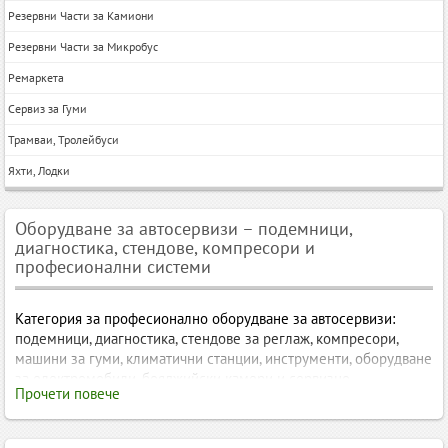
Резервни Части за Камиони
Резервни Части за Микробус
Ремаркета
Сервиз за Гуми
Трамваи, Тролейбуси
Яхти, Лодки
Оборудване за автосервизи – подемници,
диагностика, стендове, компресори и
професионални системи
Категория за професионално оборудване за автосервизи:
подемници, диагностика, стендове за реглаж, компресори,
машини за гуми, климатични станции, инструменти, оборудване
за електромобили, бояджийски камери и сервизно
Прочети повече
обзавеждане. Подходящо за автосервизи, гуми центрове,
дилърства и технически центрове.