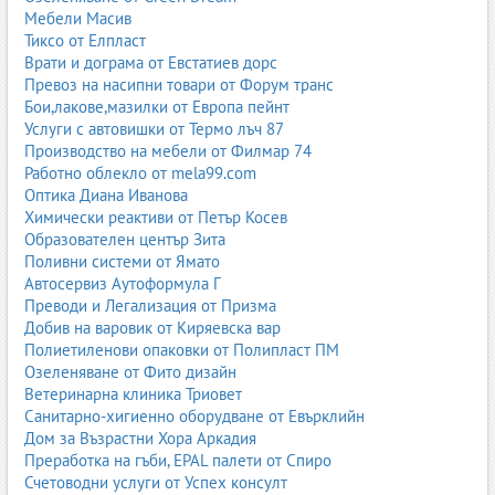
пистолети за въздух;
Мебели Масив
пневматични шлайфове;
Тиксо от Елпласт
пневматични отвертки.
Врати и дограма от Евстатиев дорс
Превоз на насипни товари от Форум транс
Пневматичните инструменти са мощни, издръжливи и
Бои,лакове,мазилки от Европа пейнт
подходящи за тежки натоварвания.
Услуги с автовишки от Термо лъч 87
2.2. Електрически инструменти
Производство на мебели от Филмар 74
Работно облекло от mela99.com
акумулаторни гайковерти;
Оптика Диана Иванова
електрически тресчотки;
Химически реактиви от Петър Косев
винтоверти;
Образователен център Зита
електрически шлайфове;
Поливни системи от Ямато
електрически пистолети за топъл въздух;
Автосервиз Аутоформула Г
електрически отвертки.
Преводи и Легализация от Призма
Акумулаторните инструменти стават все по-популярни заради
Добив на варовик от Киряевска вар
мобилността и удобството.
Полиетиленови опаковки от Полипласт ПМ
Озеленяване от Фито дизайн
2.3. Специализирани инструменти
Ветеринарна клиника Триовет
Санитарно-хигиенно оборудване от Евърклийн
инструменти за ангренажни ремъци;
Дом за Възрастни Хора Аркадия
инструменти за инжектори;
Преработка на гъби, EPAL палети от Спиро
инструменти за турбини;
Счетоводни услуги от Успех консулт
инструменти за спирачни апарати;