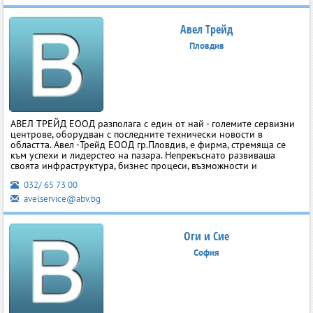
Авел Трейд
Пловдив
АВЕЛ ТРЕЙД ЕООД разполага с един от най - големите сервизни
центрове, оборудван с последните технически новости в
областта. Авел -Трейд ЕООД гр.Пловдив, е фирма, стремяща се
към успехи и лидерстео на пазара. Непрекъснато развиваша
своята инфраструктура, бизнес процеси, възможности и
032/ 65 73 00
avelservice@abv.bg
Оги и Сие
София