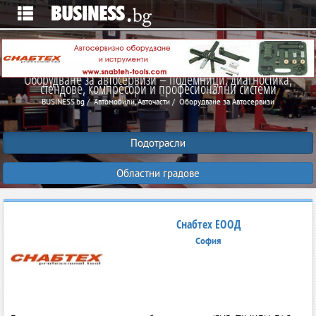
Оборудване за автосервизи – подемници, диагностика,
стендове, компресори и професионални системи
BUSINESS.bg
Автомобили, Авточасти
Оборудване за Автосервизи
Подотрасли
Областни градове
Снабтех ЕООД
София