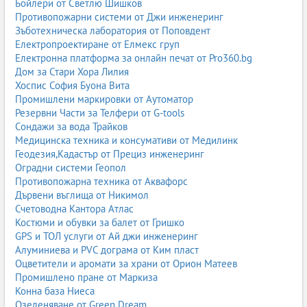
Бойлери от Светлю Шишков
бояджийски камери;
Противопожарни системи от Джи инженеринг
инфрачервени лампи;
Зъботехническа лаборатория от Поповдент
изправящи стендове;
Електропроектиране от Елмекс груп
спотери;
Електронна платформа за онлайн печат от Pro360.bg
шлайф машини;
Дом за Стари Хора Лилия
прахоуловители;
Хоспис София Буона Вита
пистолети за боядисване.
Промишлени маркировки от Аутоматор
Качественото оборудване гарантира професионален резултат
Резервни Части за Телфери от G-tools
и безопасност.
Сондажи за вода Трайков
Медицинска техника и консумативи от Медилинк
2. Инструменти и ръчни машини
Геодезия,Кадастър от Прециз инженеринг
Оградни системи Геопол
Инструментите са основният работен ресурс на всеки механик.
Противопожарна техника от Аквафорс
Те трябва да бъдат надеждни, ергономични и подходящи за
Дървени въглища от Никимол
ежедневна употреба. Професионалните сервизи използват
Счетоводна Кантора Атлас
комбинация от ръчни, електрически и пневматични
Костюми и обувки за балет от Гришко
инструменти.
GPS и ТОЛ услуги от Ай джи инженеринг
2.1. Пневматични инструменти
Алуминиева и PVC дограма от Ким пласт
Оцветители и аромати за храни от Орион Матеев
гайковерти;
Промишлено пране от Маркиза
ударни пистолети;
Конна база Ниеса
пневматични тресчотки;
Озеленяване от Green Dream