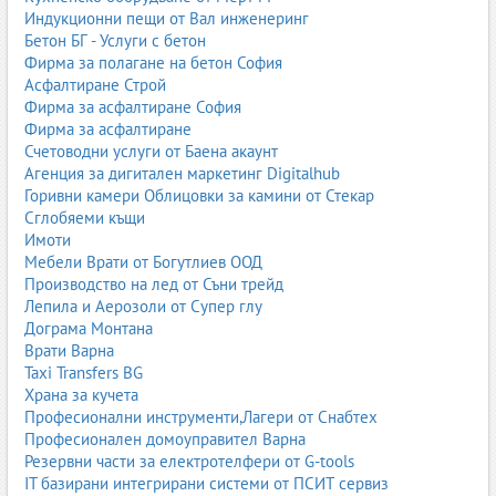
Компресори за гуми
– бутални или винтови;
Индукционни пещи от Вал инженеринг
Инструменти за TPMS
– програмиране и обучение на
Бетон БГ - Услуги с бетон
датчици.
Фирма за полагане на бетон София
Асфалтиране Строй
Качественото оборудване за гуми гарантира безопасност и
Фирма за асфалтиране София
точност при работа.
Фирма за асфалтиране
Счетоводни услуги от Баена акаунт
1.4. Компресори и пневматика
Агенция за дигитален маркетинг Digitalhub
Компресорите са източникът на енергия за много сервизни
Горивни камери Облицовки за камини от Стекар
инструменти – пневматични гайковерти, пистолети, подемници,
Сглобяеми къщи
машини за гуми и др.
Имоти
Мебели Врати от Богутлиев ООД
Основни видове компресори:
Производство на лед от Съни трейд
Лепила и Аерозоли от Супер глу
Бутални компресори
– подходящи за малки сервизи;
Дограма Монтана
Винтови компресори
– за големи сервизи и постоянна
Врати Варна
работа;
Taxi Transfers BG
Компресори с ресивер
– за стабилно налягане;
Храна за кучета
Пневматични линии и филтри
– за чист въздух и защита
Професионални инструменти,Лагери от Снабтех
на инструментите.
Професионален домоуправител Варна
Резервни части за електротелфери от G-tools
Пневматичната система трябва да бъде правилно проектирана,
IT базирани интегрирани системи от ПСИТ сервиз
за да осигури постоянен дебит и налягане.