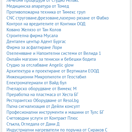
Лечебни процедури от Студио Релакс
Термометри и детектори за течове
.
Медицинска апаратура от Томед
Противопожарна техника от Тимекс груп
Климатичните системи изискват прецизност и сертифицирано
CNC струговане,фрезоване,лазерно рязане от Фабко
оборудване.
Контрол на вредителите от Контики ООД
Ковано Желязо от Тан Колов
1.7. Оборудване за спирачни системи
Строителна фирма Мусала
Спирачните системи са критични за безопасността. Сервизите
Дентален център Адент Бургас
използват:
Фирма за асфалтиране Лори
Озеленяване и Напоителни системи от Велида 1
машини за обезвъздушаване;
Онлайн магазин за тениски и бебешки бодита
тестери за спирачна сила;
Студио за отслабване Angelic glow
стендове за спирачки;
Архитектура и проектиране от Вертикали ЕООД
инструменти за смяна на накладки и дискове;
Инжекционни Микропилоти от Геостабил
специализирани инструменти за електрически ръчни
Електроматериали от Вайд бул
спирачки.
Пчеларско оборудване от Вимекс М
Преработка на пластмаса от Хеста БГ
Съвременните автомобили имат сложни електронни спирачни
Ресторантско Оборудване от Resol.bg
системи, които изискват професионално оборудване.
Пътна сигнализация от Дейли консулт
1.8. Оборудване за изпускателни газове
Професионални инструменти и машини от Тулс БГ
Счетоводни услуги от Контракт Плюс
Това оборудване е необходимо за измерване на вредните
Стъкла, Огледала от Дани Д
емисии и за работа по изпускателната система.
Индустриални нагреватели по поръчка от Сираков С