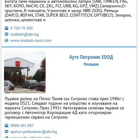
Богата гама машинни и автомобилни лагери (SNR, TIMKEN, FAG,
SKF, KOYO, NACHI, CX, ZKL, FLT, URB, KG, GPZ, VMZ).Семеринги,О-
пръстени, К-маншети, V-рингове и шнур NBR (SOG). Ремъци
(DAYCO, ROFAN, STAR, SUPER BELT, CONTITECH, OPTIBELT). Зегерки,
шпонки, шплентове и
0 700 70 300
snabteh@abv.bg
www.snabteh-tools.com
Ауто Питроник ЕООД
Пловдив
Първия допир на Петко Танев със Ситроен става през 1986г с
модела DS21. Следват години на упорство и изучаване на
марката Ситроен. През 1991г Автосервиза сключва първия си
договор с Автомотор Корпорация АД като оторизиран
гаранционен сервиз на Ситроен.
0888 401 097
apolon.petkotanev@abv.bg
www.auto-pitronic.com