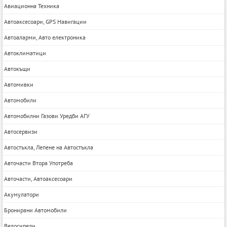
Авиационна Техника
Автоаксесоари, GPS Навигации
Автоаларми, Авто електроника
Автоклиматици
Автокъщи
Автомивки
Автомобили
Автомобилни Газови Уредби АГУ
Автосервизи
Автостъкла, Лепене на Автостъкла
Авточасти Втора Употреба
Авточасти, Автоаксесоари
Акумулатори
Бронирани Автомобили
Велосипеди