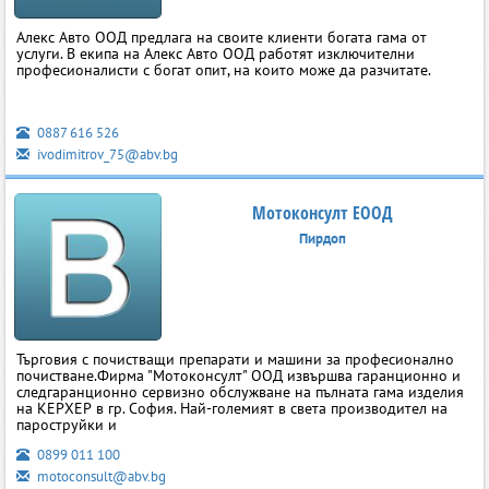
Алекс Авто ООД предлага на своите клиенти богата гама от
услуги. В екипа на Алекс Авто ООД работят изключителни
професионалисти с богат опит, на които може да разчитате.
0887 616 526
ivodimitrov_75@abv.bg
Мотоконсулт ЕООД
Пирдоп
Търговия с почистващи препарати и машини за професионално
почистване.Фирма "Мотоконсулт" ООД извършва гаранционно и
следгаранционно сервизно обслужване на пълната гама изделия
на КЕРХЕР в гр. София. Най-големият в света производител на
пароструйки и
0899 011 100
motoconsult@abv.bg