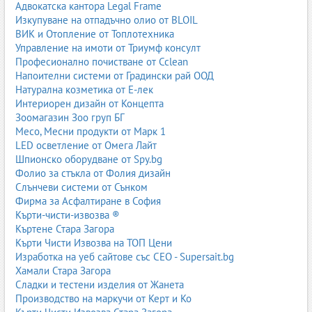
Адвокатска кантора Legal Frame
инструменти за електрически ръчни спирачки;
Изкупуване на отпадъчно олио от BLOIL
инструменти за хибридни и електрически автомобили.
ВИК и Отопление от Топлотехника
Специализираните инструменти са задължителни за
Управление на имоти от Триумф консулт
модерните автомобили, които имат сложни системи и
Професионално почистване от Cclean
електроника.
Напоителни системи от Градински рай ООД
Натурална козметика от Е-лек
Интериорен дизайн от Концепта
3. Оборудване за тежкотоварни автосервизи
Зоомагазин Зоо груп БГ
Месо, Месни продукти от Марк 1
Тежкотоварните сервизи обслужват камиони, автобуси,
LED осветление от Омега Лайт
ремаркета и специализирана техника. Те изискват по-мощно и
Шпионско оборудване от Spy.bg
по-специализирано оборудване.
Фолио за стъкла от Фолия дизайн
Слънчеви системи от Сънком
3.1. Подемници за камиони
Фирма за Асфалтиране в София
мобилни колонни подемници;
Кърти-чисти-извозва ®
платформени подемници;
Къртене Стара Загора
подемници за ремаркета;
Кърти Чисти Извозва на ТОП Цени
подемници за автобуси.
Изработка на уеб сайтове със СЕО - Supersait.bg
Хамали Стара Загора
Тези системи трябва да издържат на големи натоварвания и да
Сладки и тестени изделия от Жанета
бъдат сертифицирани.
Производство на маркучи от Керт и Ко