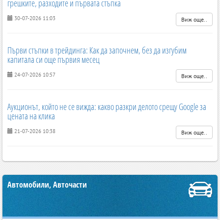
грешките, разходите и първата стъпка
30-07-2026 11:03
Виж още..
Първи стъпки в трейдинга: Как да започнем, без да изгубим
капитала си още първия месец
24-07-2026 10:57
Виж още..
Аукционът, който не се вижда: какво разкри делото срещу Google за
цената на клика
21-07-2026 10:38
Виж още..
Автомобили, Авточасти