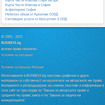
3.2. Стендове за реглаж на камиони
Кърти Чисти Извозва Стара Загора
Кърти Чисти Извозва в София
3D стендове;
Асфалтиране София
лазерни стендове;
Мебелен обков от Креативе ЕООД
специализирани стендове за ремаркета.
Счетоводни услуги от Консултинг Б ООД
Реглажът при тежкотоварните превозни средства е критичен за
безопасността и разхода на гориво.
© 2001 - 2025
3.3. Машини за гуми 22.5"
BUSINESS.bg
машини за монтаж/демонтаж на тежкотоварни гуми;
баланс машини за камиони;
всички права запазени -
вулканизаторски системи.
Условия за ползване
,
Тези машини са по-мощни и изискват специално обучение.
Условия за Напиши Мнение
3.4. Диагностика за камиони
Използваните в BUSINESS.bg текстови, графични и други
диагностични скенери за тежкотоварни протоколи;
материали са собственост на носителите на авторските им права.
адаптации и кодирания;
калибрации на ABS/EBS;
Копирането и репродуциране на снимки, текстове и информация в
диагностика на тахографи.
този сайт се преследва по "Закона за авторското право и
сродните му права", както и по "Закона за защита на
Камионите имат различни електронни системи от леките
конкуренцията".
автомобили, което изисква специализирана техника.