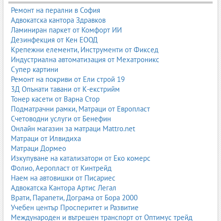
технически центрове, мобилни сервизи и всички
професионалисти, които работят с автомобили. Тонът е
Ремонт на перални в София
експертен, но разбираем, с фокус върху реалните нужди на
Адвокатска кантора Здравков
сервизната индустрия.
Ламиниран паркет от Комфорт ИИ
Дезинфекция от Кен ЕООД
Крепежни елементи, Инструменти от Фиксед
1. Основни категории оборудване за автосервизи
Индустриална автоматизация от Мехатроникс
Супер картини
Сервизното оборудване може да бъде разделено на няколко
Ремонт на покриви от Ели строй 19
основни групи – подемници, диагностика, оборудване за гуми,
3Д Опънати тавани от К-екстрийм
компресори, климатични станции, стендове, инструменти и
Тонер касети от Варна Стор
оборудване за каросерия. Всяка група има ключова роля в
Подматрачни рамки, Матраци от Европласт
ежедневната работа на сервиза.
Счетоводни услуги от Бенефин
Онлайн магазин за матраци Mattro.net
1.1. Подемници
Матраци от Илвидиха
Подемниците са основният инструмент за достъп до ходовата
Матраци Дормео
част, двигателя, трансмисията и всички елементи под
Изкупуване на катализатори от Еко комерс
автомобила. Те трябва да бъдат надеждни, сертифицирани и
Фолио, Аеропласт от Кинтрейд
подходящи за натоварването на сервиза.
Наем на автовишки от Писариес
Адвокатска Кантора Артис Легал
Основни видове подемници:
Врати, Парапети, Дограма от Бора 2000
Учебен център Просперитет и Развитие
Двуколонни подемници
– най-популярни за леки
Международен и вътрешен транспорт от Оптимус трейд