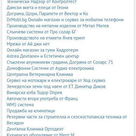
Технически Надзор от Контролтест
марки;
Дамски якета и елеци от Геони
ADAS калибрационни системи
– за камери, радари,
Дограма, Щори, Парапети от Вектор и Ко
лидари и асистиращи системи;
DrMobi.bg Онлайн магазин и сервиз за мобилни телефони
Диагностика за камиони
– тежкотоварни протоколи и
Производство на метални изделия от Метал Митев
адаптации;
Слънчеви системи от Про солар БГ
Осцилоскопи
– за електрически и електронни
Производството на етикети Янев принт
измервания;
Мрежи от Ай джи нет
Тестери за акумулатори
– измерване на стартов ток и
Онлайн магазин за гуми Хидротерм
състояние.
Astrea Дентален и Естетичен център
Съвременните автомобили имат десетки електронни модули,
Стъклени алуминиеви градини, Дограма от Соларс 75
което прави диагностиката задължителна за всеки сервиз.
Домофонни Системи от Аудио електроника
Централна Ветеринарна Клиника
1.3. Оборудване за гуми
Сервиз на мотокари и електрокари от Ход сервиз
Земеделски земи под наем от ЕТ Димитър Диков
Гуми центровете и сервизите за гуми използват
Винарска изба Тодор Опрев
специализирани машини за монтаж, демонтаж и баланс.
Авточасти втора употреба от Франц
Основни машини:
WMS система
Продажба на климатици
Машини за монтаж/демонтаж на гуми
– за леки, бусове и
Резервни части за строителна и селскостопанска техника от
тежкотоварни автомобили;
Весидон
Баланс машини
– статичен и динамичен баланс;
Дентална Клиника Ортодент
Вулканизаторски инструменти
– за ремонт на гуми;
Кухненско оборудване от Мерт М