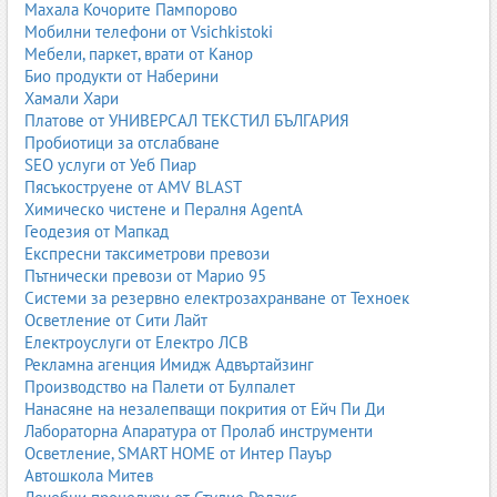
Махала Кочорите Пампорово
1.5. Оборудване за смяна на масла
Мобилни телефони от Vsichkistoki
Мебели, паркет, врати от Канор
Смяната на масла е една от най-честите услуги в
Био продукти от Наберини
автосервизите. За нея се използват:
Хамали Хари
Платове от УНИВЕРСАЛ ТЕКСТИЛ БЪЛГАРИЯ
пневматични смукатели;
Пробиотици за отслабване
гравитационни съдове;
SEO услуги от Уеб Пиар
помпи за масло;
Пясъкоструене от AMV BLAST
системи за събиране и рециклиране;
Химическо чистене и Пералня AgentA
контейнери за отработено масло.
Геодезия от Мапкад
Професионалното оборудване гарантира чиста и безопасна
Експресни таксиметрови превози
работа.
Пътнически превози от Марио 95
Системи за резервно електрозахранване от Техноек
1.6. Оборудване за климатични системи
Осветление от Сити Лайт
Електроуслуги от Електро ЛСВ
Климатичните станции са задължителни за сервизи, които
Рекламна агенция Имидж Адвъртайзинг
обслужват климатични системи на автомобили.
Производство на Палети от Булпалет
Основни видове:
Нанасяне на незалепващи покрития от Ейч Пи Ди
Лабораторна Апаратура от Пролаб инструменти
Станции за R134a
– за по-старите автомобили;
Осветление, SMART HOME от Интер Пауър
Станции за R1234yf
– за новите модели;
Автошкола Митев
Автоматични станции
– пълнене, вакуумиране, тестове;