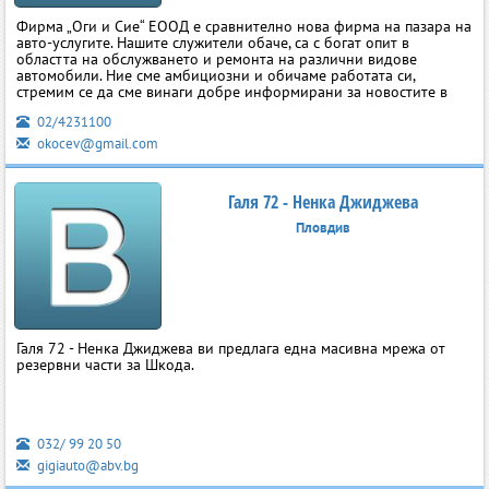
Фирма „Оги и Сие“ ЕООД е сравнително нова фирма на пазара на
авто-услугите. Нашите служители обаче, са с богат опит в
областта на обслужването и ремонта на различни видове
автомобили. Ние сме амбициозни и обичаме работата си,
стремим се да сме винаги добре информирани за новостите в
02/4231100
okocev@gmail.com
Галя 72 - Ненка Джиджева
Пловдив
Галя 72 - Ненка Джиджева ви предлага една масивна мрежа от
резервни части за Шкода.
032/ 99 20 50
gigiauto@abv.bg