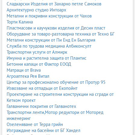
Сладкарски Изделия от Захарно петле Самоков
газоанализатори;
Архитектурно студио Интоарх
димомери;
Метални и покривни конструкции от Чахов
аспирационни системи;
Торти Калина
оборудване за монтаж на ауспуси;
Пластмасови и каучукови изделия от Десин пласт
инструменти за ламбда сонди.
Оборудване за товаро-разтоварна техника от Техно БГ
Метални конструкции от Пи Енд Ен България
Газоанализаторите са задължителни за пунктове за технически
Служба по трудова медицина Албиконсулт
прегледи.
Транспортни услуги от Алмирк
1.9. Оборудване за ходова част
Имунна и растителна защита от Плантис
Бетонни капаци от Фактор ЕООД
Ходовата част изисква специализирани стендове и тестери.
Матраци от Brava
Агроаптека Рея Витал
Стендове за реглаж
– 3D, CCD, лазерни;
Център за професионално обучение от Протур 95
Тестери за амортисьори
;
Извозване на отпадъци от Екопойнт
Платформи за измерване
;
Проектиране на строителни конструкции на сгради от
Инструменти за шарнири, накрайници и втулки
.
Кетком проект
Галванични покрития от Галванотех
Реглажът е една от най-търсените услуги в сервизите.
Транспортни ленти,Мотор редуктори от Моторед
1.10. Оборудване за каросерия и боя
инженеринг
Озеленяване от Терра грийн
Каросерийните сервизи използват:
Изграждане на басейни от БГ Хандел