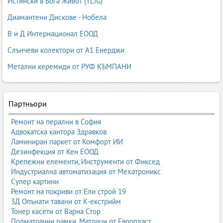
Истински в Бога Живот (TLIG)
автопарк, електромобил или премиум модел – тази страница е
вашият пълен ориентир.
Диамантени Дискове - Нобела
В и Д Интернационал ЕООД
1. Официални представителства на автомобилни марки в
Слънчеви колектори от А1 Енерджи
България
Метални керемиди от РУФ КЪМПАНИ
В България има над 30 официални представителства на водещи
световни автомобилни производители. Те предлагат нови
автомобили, гаранционен сервиз, оригинални части и
лизингови програми.
Партньори
1.1. Водещи автомобилни марки и техните официални
Ремонт на перални в София
дилъри
Адвокатска кантора Здравков
Volkswagen
– Порше БГ;
Ламиниран паркет от Комфорт ИИ
Audi
– Порше БГ;
Дезинфекция от Кен ЕООД
Škoda
– Еуратек Ауто;
Крепежни елементи, Инструменти от Фиксед
Seat / Cupra
– Порше БГ;
Индустриална автоматизация от Мехатроникс
BMW
– BMW Group България;
Супер картини
Mercedes-Benz
– Silver Star;
Ремонт на покриви от Ели строй 19
Toyota
– Тойота Балканс;
3Д Опънати тавани от К-екстрийм
Hyundai
– Hyundai Bulgaria;
Тонер касети от Варна Стор
Kia
– Kia Motors Bulgaria;
Подматрачни рамки, Матраци от Европласт