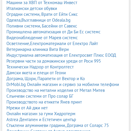
Scania
– Scania Bulgaria.
Машини за ХВП от Техномаш Инвест
Италиански детски обувки
Тези представителства предлагат пълна гама услуги: продажба,
Оградни системи, Врати от Ейти Сикс
гаранционен сервиз, оригинални части, тест драйв, лизинг и
Одеяла,Възглавници от Odeala.bg
корпоративни решения.
Поливни системи, Басейни от Савекс
Промишлена автоматизация от Ди Би Ес системс
Видеонаблюдение от Марев системс
2. Видове автомобили
Осветление,Електроматериали от Електро Лайт
Ветеринарна клиника Вита Вери
Автомобилният пазар предлага разнообразие от модели
Индустриална автоматизация от Електросвят Плюс ЕООД
според нуждите на потребителите.
Резервни части за домакински уреди от Роси 995
2.1. Лекотоварни и леки автомобили
Технически Надзор от Контролтест
Дамски якета и елеци от Геони
седани;
Дограма, Щори, Парапети от Вектор и Ко
хечбек;
DrMobi.bg Онлайн магазин и сервиз за мобилни телефони
комби;
Производство на метални изделия от Метал Митев
купе;
Слънчеви системи от Про солар БГ
кабриолет.
Производството на етикети Янев принт
2.2. SUV и кросоувъри
Мрежи от Ай джи нет
Онлайн магазин за гуми Хидротерм
компактни SUV;
Astrea Дентален и Естетичен център
среден клас SUV;
Стъклени алуминиеви градини, Дограма от Соларс 75
луксозни SUV;