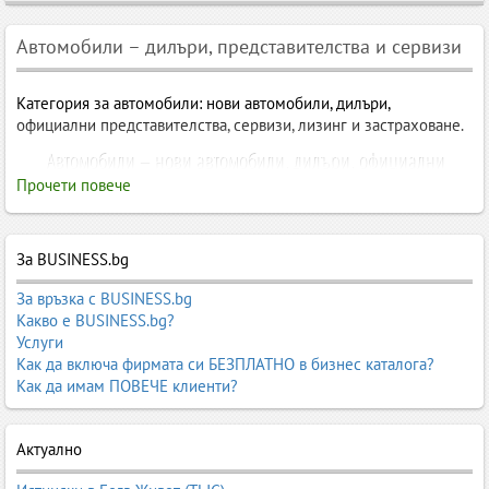
Автомобили – дилъри, представителства и сервизи
Категория за автомобили: нови автомобили, дилъри,
официални представителства, сервизи, лизинг и застраховане.
Автомобили – нови автомобили, дилъри, официални
представителства, сервизи, лизинг и застраховане
Прочети повече
Автомобилният сектор в България е динамичен, модерен и
силно развит. Той включва официални представителства на
За BUSINESS.bg
световни марки, дилъри на нови автомобили, сервизни
центрове, лизингови компании, застрахователи и фирми за
За връзка с BUSINESS.bg
корпоративни автопаркове. Категорията „Автомобили“ в
Какво е BUSINESS.bg?
Business.bg обединява всички ключови участници в този
Услуги
сектор, за да помогне на потребителите да направят
Как да включа фирмата си БЕЗПЛАТНО в бизнес каталога?
информиран избор.
Как да имам ПОВЕЧЕ клиенти?
Тук ще откриете информация за най-популярните автомобилни
марки, техните официални дилъри, сервизни мрежи,
Актуално
гаранционни условия, лизингови програми и застрахователни
услуги. Независимо дали търсите нов автомобил, фирмен