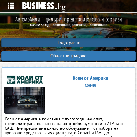
Автомобили – дилъри, представителства и сервизи
BUSINESS.bg
Автомобили, Авточасти
Автомобили
Подотрасли
Областни градове
Коли от Америка
София
Коли от Америка е компания с дългогодишен опит,
специализирана във вноса на автомобили, мотори и ATV-та от
САЩ. Ние предлагаме цялостно обслужване – от избора на
превозно средство на аукциони като Copart и IAAI, до