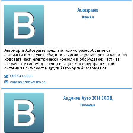
Autospares
Шумен
Автоморга Autospares предлага голямо разнообразие от
авточасти втора употреба, в това число: едрогабаритни части; по
ходовата част; електрически конзоли и оборудване; части за
спирачните системи; предни и задни мостове; трансмисий;
системи за сигурност и други.Автоморга Autospares се
0893 416 888
damian.1989@abv.bg
Андонов Ауто 2014 ЕООД
Пловдив