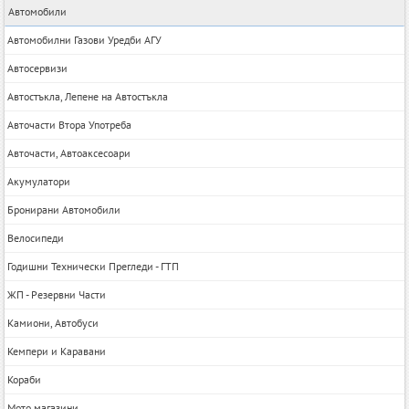
Автомобили
Автомобилни Газови Уредби АГУ
Автосервизи
Автостъкла, Лепене на Автостъкла
Авточасти Втора Употреба
Авточасти, Автоаксесоари
Акумулатори
Бронирани Автомобили
Велосипеди
Годишни Технически Прегледи - ГТП
ЖП - Резервни Части
Камиони, Автобуси
Кемпери и Каравани
Кораби
Мото магазини