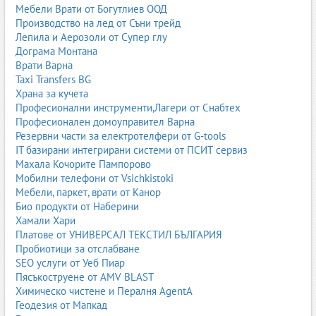
Мебели Врати от Богутлиев ООД
финансов лизинг;
Производство на лед от Съни трейд
оперативен лизинг;
Лепила и Аерозоли от Супер глу
лизинг за фирми;
Дограма Монтана
лизинг без първоначална вноска;
Врати Варна
лизинг за електромобили.
Taxi Transfers BG
3.3. Застрахователни услуги
Храна за кучета
Гражданска отговорност;
Професионални инструменти,Лагери от Снабтех
Каско;
Професионален домоуправител Варна
Застраховка автопарк;
Резервни части за електротелфери от G-tools
Асистанс.
IT базирани интегрирани системи от ПСИТ сервиз
Махала Кочорите Пампорово
3.4. Сервиз и поддръжка
Мобилни телефони от Vsichkistoki
гаранционен сервиз;
Мебели, паркет, врати от Канор
извънгаранционен сервиз;
Био продукти от Наберини
оригинални части;
Хамали Хари
диагностика;
Платове от УНИВЕРСАЛ ТЕКСТИЛ БЪЛГАРИЯ
смяна на масла и филтри;
Пробиотици за отслабване
ремонт на електроника.
SEO услуги от Уеб Пиар
4. Покупка на нов автомобил – процес и стъпки
Пясъкоструене от AMV BLAST
Химическо чистене и Пералня AgentA
Покупката на нов автомобил е важна инвестиция, която
Геодезия от Мапкад
включва няколко ключови етапа. Официалните дилъри