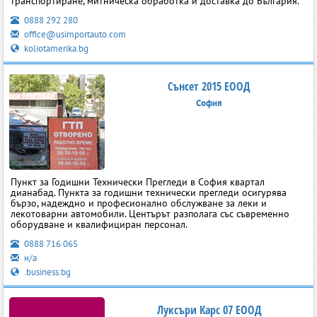
транспортиране, митническа обработка и доставка до България.
0888 292 280
office@usimportauto.com
koliotamerika.bg
Сънсет 2015 ЕООД
София
Пункт за Годишни Технически Прегледи в София квартал
дианабад. Пункта за годишни технически прегледи осигурява
бързо, надеждно и професионално обслужване за леки и
лекотоварни автомобили. Центърът разполага със съвременно
оборудване и квалифициран персонал.
0888 716 065
н/а
.business.bg
Луксъри Карс 07 ЕООД