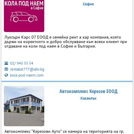
София
Луксъри Карс 07 ЕООД е семейна рент а кар компания, която
държи на коректното и добро обслужване към всеки клиент при
отдаване на коли под наем в София и България.
02/ 945 55 54
rentakar777@abv.bg
kola-pod-naem.com
Автокомплекс Керезов ЕООД
Казанлък
Автокомплекс “Керезови Ауто” се намира на територията на гр.