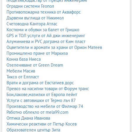
Геодезия,Кадастър от Прециз инженеринг
Hyundai Ioniq / Kona EV;
Оградни системи Геопол
Kia EV6 / Niro EV;
Противопожарна техника от Аквафорс
BMW i серия;
Дървени въглища от Никимол
Mercedes EQ серия;
Счетоводна Кантора Атлас
Renault Zoe / Megane E-Tech;
Костюми и обувки за балет от Гришко
Peugeot e-208 / e-2008.
GPS и ТОЛ услуги от Ай джи инженеринг
Алуминиева и PVC дограма от Ким пласт
Оцветители и аромати за храни от Орион Матеев
7. Корпоративни автопаркове
Промишлено пране от Маркиза
Много фирми използват корпоративни автопаркове за
Конна база Ниеса
служебни автомобили, доставки и логистика.
Озеленяване от Green Dream
Мебели Масив
7.1. Услуги за корпоративни клиенти
Тиксо от Елпласт
оперативен лизинг;
Врати и дограма от Евстатиев дорс
пълен сервизен пакет;
Превоз на насипни товари от Форум транс
застраховка и поддръжка;
Бои,лакове,мазилки от Европа пейнт
подмяна на автомобил при повреда;
Услуги с автовишки от Термо лъч 87
GPS мониторинг.
Производство на мебели от Филмар 74
Работно облекло от mela99.com
7.2. Предимства
Оптика Диана Иванова
фиксирани месечни разходи;
Химически реактиви от Петър Косев
без ангажимент към сервиз;
Образователен център Зита