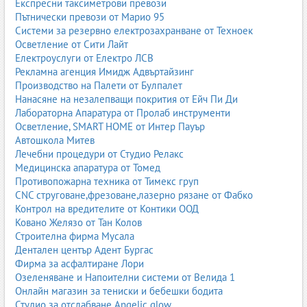
Експресни таксиметрови превози
предлагат пълно съдействие – от избор на модел до
Пътнически превози от Марио 95
регистрация в КАТ.
Системи за резервно електрозахранване от Техноек
Осветление от Сити Лайт
4.1. Избор на модел
Електроуслуги от Електро ЛСВ
определяне на бюджет;
Рекламна агенция Имидж Адвъртайзинг
избор на тип автомобил (седан, SUV, хибрид,
Производство на Палети от Булпалет
електромобил);
Нанасяне на незалепващи покрития от Ейч Пи Ди
избор на двигател и ниво на оборудване;
Лабораторна Апаратура от Пролаб инструменти
конфигуриране на екстри.
Осветление, SMART HOME от Интер Пауър
4.2. Тест драйв
Автошкола Митев
Лечебни процедури от Студио Релакс
проверка на комфорт и динамика;
Медицинска апаратура от Томед
оценка на видимост и управление;
Противопожарна техника от Тимекс груп
тест на асистиращи системи;
CNC струговане,фрезоване,лазерно рязане от Фабко
оценка на шумоизолация.
Контрол на вредителите от Контики ООД
4.3. Финализиране на покупката
Ковано Желязо от Тан Колов
договор за покупка;
Строителна фирма Мусала
лизинг или кредит;
Дентален център Адент Бургас
застраховка;
Фирма за асфалтиране Лори
регистрация в КАТ;
Озеленяване и Напоителни системи от Велида 1
предаване на автомобила.
Онлайн магазин за тениски и бебешки бодита
Студио за отслабване Angelic glow