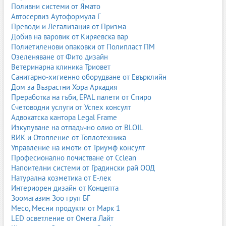
възможност за обновяване на автопарка;
Поливни системи от Ямато
по-добър имидж на фирмата.
Автосервиз Аутоформула Г
Преводи и Легализация от Призма
Добив на варовик от Киряевска вар
8. Застраховки за автомобили
Полиетиленови опаковки от Полипласт ПМ
Озеленяване от Фито дизайн
Застраховките са важна част от покупката и поддръжката
Ветеринарна клиника Триовет
на автомобила.
Санитарно-хигиенно оборудване от Евърклийн
8.1. Основни видове застраховки
Дом за Възрастни Хора Аркадия
Преработка на гъби, EPAL палети от Спиро
Гражданска отговорност;
Счетоводни услуги от Успех консулт
Каско;
Адвокатска кантора Legal Frame
Застраховка автопарк;
Изкупуване на отпадъчно олио от BLOIL
Застраховка „Помощ на пътя“;
ВИК и Отопление от Топлотехника
Застраховка стъкло.
Управление на имоти от Триумф консулт
8.2. Какво покрива Каско
Професионално почистване от Cclean
ПТП;
Напоителни системи от Градински рай ООД
кражба;
Натурална козметика от Е-лек
вандализъм;
Интериорен дизайн от Концепта
стихийни бедствия;
Зоомагазин Зоо груп БГ
удар от животно;
Месо, Месни продукти от Марк 1
щети по паркиран автомобил.
LED осветление от Омега Лайт