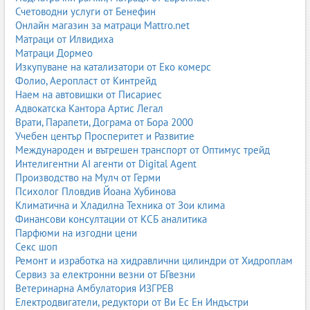
Renault
– Renault Nissan България;
Счетоводни услуги от Бенефин
Dacia
– Renault Nissan България;
Онлайн магазин за матраци Mattro.net
Nissan
– Renault Nissan България;
Матраци от Илвидиха
Peugeot
– София Франс Ауто;
Матраци Дормео
Citroën
– София Франс Ауто;
Изкупуване на катализатори от Еко комерс
Opel
– Аутотехника;
Фолио, Аеропласт от Кинтрейд
Ford
– Moto-Pfohe;
Наем на автовишки от Писариес
Mazda
– Мазда България;
Адвокатска Кантора Артис Легал
Honda
– Бултрако;
Врати, Парапети, Дограма от Бора 2000
Suzuki
– Мото-Пфое (частично);
Учебен център Просперитет и Развитие
Volvo
– Мото-Пфое;
Международен и вътрешен транспорт от Оптимус трейд
Jaguar / Land Rover
– Мото-Пфое;
Интелигентни AI агенти от Digital Agent
Porsche
– Порше Интер Ауто;
Производство на Мулч от Герми
Lexus
– Тойота Балканс;
Психолог Пловдив Йоана Хубинова
Mitsubishi
– Балкан Стар;
Климатична и Хладилна Техника от Зои клима
Subaru
– Аутомотив Груп;
Финансови консултации от КСБ аналитика
Fiat
– Ауто Италия;
Парфюми на изгодни цени
Alfa Romeo
– Ауто Италия;
Секс шоп
Jeep
– Ауто Италия;
Ремонт и изработка на хидравлични цилиндри от Хидроплам
Hyundai Trucks
– Индустриал Комерс;
Сервиз за електронни везни от БГвезни
MAN
– MAN Truck & Bus България;
Ветеринарна Амбулатория ИЗГРЕВ
DAF
– Bultraco Trucks;
Електродвигатели, редуктори от Ви Ес Ен Индъстри