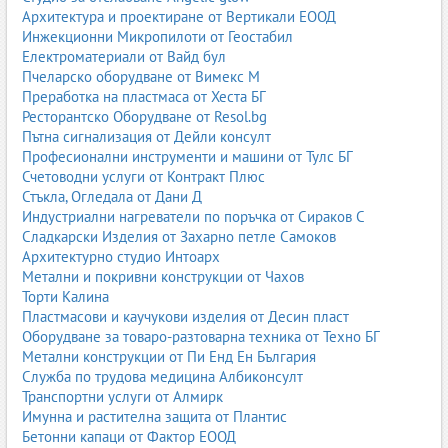
Архитектура и проектиране от Вертикали ЕООД
5. Гаранции и сервизна поддръжка
Инжекционни Микропилоти от Геостабил
Електроматериали от Вайд бул
Официалните дилъри предлагат гаранция от
Пчеларско оборудване от Вимекс М
производителя, която покрива основните компоненти на
Преработка на пластмаса от Хеста БГ
автомобила.
Ресторантско Оборудване от Resol.bg
Пътна сигнализация от Дейли консулт
5.1. Видове гаранции
Професионални инструменти и машини от Тулс БГ
стандартна гаранция – 3 до 5 години;
Счетоводни услуги от Контракт Плюс
разширена гаранция – до 7 години;
Стъкла, Огледала от Дани Д
гаранция за батерия при електромобили – 8
Индустриални нагреватели по поръчка от Сираков С
години;
Сладкарски Изделия от Захарно петле Самоков
гаранция за антикорозия – 10–12 години.
Архитектурно студио Интоарх
5.2. Какво включва гаранционният сервиз
Метални и покривни конструкции от Чахов
Торти Калина
смяна на масла и филтри;
Пластмасови и каучукови изделия от Десин пласт
диагностика на електроника;
Оборудване за товаро-разтоварна техника от Техно БГ
ремонт на двигател и трансмисия;
Метални конструкции от Пи Енд Ен България
ремонт на климатична система;
Служба по трудова медицина Албиконсулт
проверка на спирачна система;
Транспортни услуги от Алмирк
актуализация на софтуер.
Имунна и растителна защита от Плантис
Бетонни капаци от Фактор ЕООД