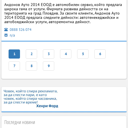
Андонов Ауто 2014 ЕООД е автомобилен сервиз, който предлага
широка гама от услуги. Фирмата развива дейността си на
територията на град Пловдив. За своите клиенти, Андонов Ауто
2014 ЕООД предлага следните дейности: автотенекеджийски и
автобояджийски услуги, авторемонтна дейност.
0888 326 074
n/a
1
2
3
4
5
6
7
8
9
Последни новини