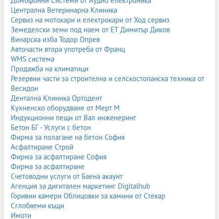
Домофонни Системи от Аудио електроника
офроуд модели.
Централна Ветеринарна Клиника
2.3. Електромобили и хибриди
Сервиз на мотокари и електрокари от Ход сервиз
електрически автомобили (EV);
Земеделски земи под наем от ЕТ Димитър Диков
plug-in хибриди (PHEV);
Винарска изба Тодор Опрев
хибриди (HEV);
Авточасти втора употреба от Франц
водородни автомобили (рядко).
WMS система
Продажба на климатици
2.4. Товарни автомобили и бусове
Резервни части за строителна и селскостопанска техника от
лекотоварни бусове;
Весидон
товарни автомобили;
Дентална Клиника Ортодент
камиони;
Кухненско оборудване от Мерт М
специализирани превозни средства.
Индукционни пещи от Вал инженеринг
Бетон БГ - Услуги с бетон
Фирма за полагане на бетон София
3. Основни услуги, свързани с покупката на автомобил
Асфалтиране Строй
3.1. Продажба на нови автомобили
Фирма за асфалтиране София
Фирма за асфалтиране
официални дилъри;
Счетоводни услуги от Баена акаунт
гаранция от производителя;
Агенция за дигитален маркетинг Digitalhub
тест драйв;
Горивни камери Облицовки за камини от Стекар
конфигуратор на модел.
Сглобяеми къщи
3.2. Лизинг и финансиране
Имоти