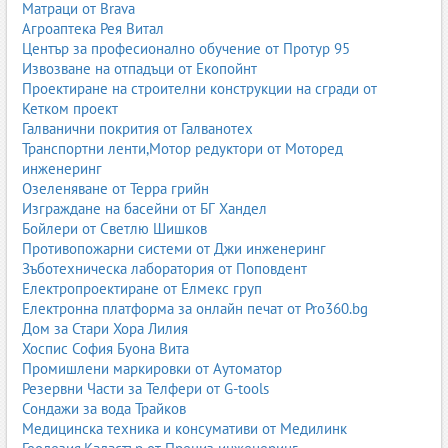
Матраци от Brava
6. Електромобили – бъдещето на автомобилния
Агроаптека Рея Витал
сектор
Център за професионално обучение от Протур 95
Електромобилите стават все по-популярни в България
Извозване на отпадъци от Екопойнт
благодарение на ниските разходи, екологичните
Проектиране на строителни конструкции на сгради от
предимства и модерните технологии.
Кетком проект
Галванични покрития от Галванотех
6.1. Предимства на електромобилите
Транспортни ленти,Мотор редуктори от Моторед
ниски разходи за зареждане;
инженеринг
минимална поддръжка;
Озеленяване от Терра грийн
безшумно движение;
Изграждане на басейни от БГ Хандел
нулеви емисии;
Бойлери от Светлю Шишков
висока динамика.
Противопожарни системи от Джи инженеринг
Зъботехническа лаборатория от Поповдент
6.2. Недостатъци
Електропроектиране от Елмекс груп
по-висока цена;
Електронна платформа за онлайн печат от Pro360.bg
ограничен пробег при някои модели;
Дом за Стари Хора Лилия
неравномерна зарядна инфраструктура;
Хоспис София Буона Вита
по-дълго време за зареждане.
Промишлени маркировки от Аутоматор
6.3. Популярни електромобилни марки
Резервни Части за Телфери от G-tools
Сондажи за вода Трайков
Tesla;
Медицинска техника и консумативи от Медилинк
Volkswagen ID серия;