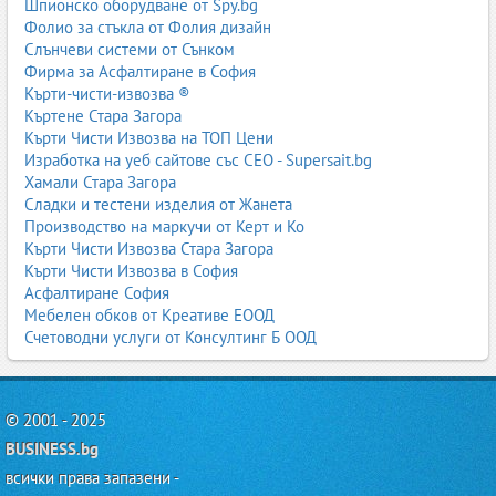
Шпионско оборудване от Spy.bg
Фолио за стъкла от Фолия дизайн
9. Сравнение между бензин, дизел, хибрид и
Слънчеви системи от Сънком
електромобил
Фирма за Асфалтиране в София
9.1. Бензинови автомобили
Кърти-чисти-извозва ®
Къртене Стара Загора
по-ниска цена;
Кърти Чисти Извозва на ТОП Цени
по-тиха работа;
Изработка на уеб сайтове със СЕО - Supersait.bg
по-малко проблеми през зимата.
Хамали Стара Загора
9.2. Дизелови автомобили
Сладки и тестени изделия от Жанета
ниски разходи при дълги пътувания;
Производство на маркучи от Керт и Ко
висок въртящ момент;
Кърти Чисти Извозва Стара Загора
подходящи за товарни автомобили.
Кърти Чисти Извозва в София
9.3. Хибриди
Асфалтиране София
Мебелен обков от Креативе ЕООД
ниски градски разходи;
Счетоводни услуги от Консултинг Б ООД
тиха работа;
по-малко емисии.
9.4. Електромобили
© 2001 - 2025
нулеви емисии;
ниска поддръжка;
BUSINESS.bg
висока динамика.
всички права запазени -