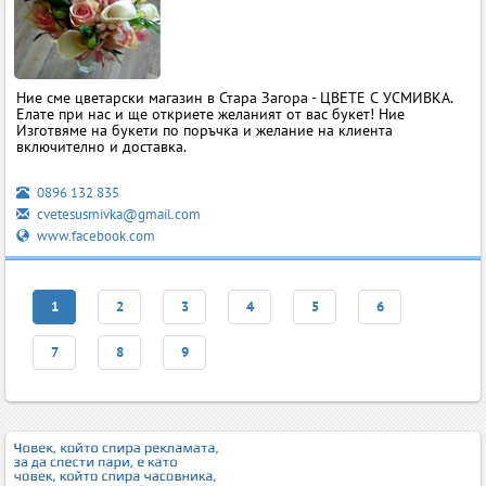
Ние сме цветарски магазин в Стара Загора - ЦВЕТЕ С УСМИВКА.
Eлате при нас и ще откриете желаният от вас букет! Ние
Изготвяме на букети по поръчка и желание на клиента
включително и доставка.
0896 132 835
cvetesusmivka@gmail.com
www.facebook.com
1
2
3
4
5
6
7
8
9