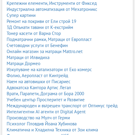
колекционерски артикули. Те са място, където историята
Крепежни елементи, Инструменти от Фиксед
оживява чрез предметите, а всяка вещ носи своята уникална
Индустриална автоматизация от Мехатроникс
история и стойност. Антикварите често са и експерти, които
Супер картини
могат да оценят, реставрират или изкупят стари вещи.
Ремонт на покриви от Ели строй 19
3Д Опънати тавани от К-екстрийм
Този тип магазини привличат колекционери, интериорни
Тонер касети от Варна Стор
дизайнери, любители на историята и хора, които търсят
Подматрачни рамки, Матраци от Европласт
уникални подаръци или акценти за дома и офиса. Антикварните
Счетоводни услуги от Бенефин
магазини често работят и с аукциони, онлайн платформи и
Онлайн магазин за матраци Mattro.net
частни колекции, като по този начин свързват миналото с
Матраци от Илвидиха
настоящето по един изискан и стойностен начин.
Матраци Дормео
Бижутерия
Изкупуване на катализатори от Еко комерс
Фолио, Аеропласт от Кинтрейд
Бижутерията обхваща магазини и ателиета, които предлагат
Наем на автовишки от Писариес
златни, сребърни и стоманени бижута, аксесоари, часовници,
Адвокатска Кантора Артис Легал
както и ръчно изработени уникати. Тук се включват както
Врати, Парапети, Дограма от Бора 2000
луксозни бижутерийни къщи, така и малки авторски студиа,
Учебен център Просперитет и Развитие
които създават индивидуални изделия по поръчка. Бижутата са
Международен и вътрешен транспорт от Оптимус трейд
не само украшение, но и символ на стил, статус, емоция и
Интелигентни AI агенти от Digital Agent
лична история.
Производство на Мулч от Герми
Психолог Пловдив Йоана Хубинова
В тази подкатегория попадат и услуги като ремонт на бижута,
Климатична и Хладилна Техника от Зои клима
гравиране, изработка на годежни и сватбени пръстени, оценка