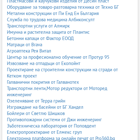
Пластмасови и каучукови изделия от Десин пласт
образователни игри, пъзели, конструктори, плюшени играчки,
Оборудване за товаро-разтоварна техника от Техно БГ
настолни игри и други продукти за забавление и развитие.
Метални конструкции от Пи Енд Ен България
Играчките са важна част от детството и подпомагат моториката,
Служба по трудова медицина Албиконсулт
въображението и социалните умения.
Транспортни услуги от Алмирк
Имунна и растителна защита от Плантис
Тук попадат както класически играчки, така и модерни
Бетонни капаци от Фактор ЕООД
интерактивни продукти, STEM комплекти и творчески
Матраци от Brava
комплекти. Много магазини предлагат и онлайн каталози,
Агроаптека Рея Витал
филтри по възраст, интереси и бюджет.
Център за професионално обучение от Протур 95
Игри, хоби, развлечения
Извозване на отпадъци от Екопойнт
Проектиране на строителни конструкции на сгради от
„Игри, хоби, развлечения“ обединява магазини и услуги,
Кетком проект
свързани с настолни игри, карти, хоби модели, фигурки,
Галванични покрития от Галванотех
колекционерски артикули, ролеви игри, хоби материали и
Транспортни ленти,Мотор редуктори от Моторед
други форми на свободно време. Тук попадат и клубове за
инженеринг
настолни игри, хоби работилници и специализирани събития.
Озеленяване от Терра грийн
Изграждане на басейни от БГ Хандел
Тази подкатегория е насочена към хора, които търсят
Бойлери от Светлю Шишков
качествено и смислено забавление, развиващи хобита и
Противопожарни системи от Джи инженеринг
социални активности. Често се комбинира с онлайн общности,
Зъботехническа лаборатория от Поповдент
форуми и специализирани магазини.
Електропроектиране от Елмекс груп
Електронна платформа за онлайн печат от Pro360.bg
Интернет търговия