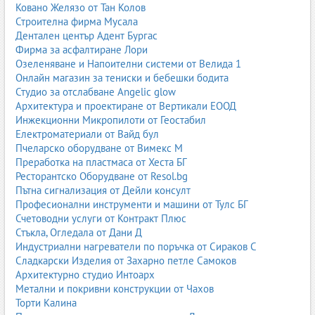
Ковано Желязо от Тан Колов
който изисква талант, търпение и внимание към детайла.
Строителна фирма Мусала
Дентален център Адент Бургас
В тази подкатегория попадат и автори, които изработват
Фирма за асфалтиране Лори
уникални произведения по поръчка – за домове, хотели,
Озеленяване и Напоителни системи от Велида 1
ресторанти, църкви и обществени сгради. Дърворезбата е мост
Онлайн магазин за тениски и бебешки бодита
между традицията и модерния дизайн.
Студио за отслабване Angelic glow
Зоомагазини, аквариуми
Архитектура и проектиране от Вертикали ЕООД
Инжекционни Микропилоти от Геостабил
„Зоомагазини, аквариуми“ включва магазини за храни,
Електроматериали от Вайд бул
аксесоари и оборудване за домашни любимци, както и
Пчеларско оборудване от Вимекс М
специализирани обекти за акваристика – аквариуми, риби,
Преработка на пластмаса от Хеста БГ
техника, растения. Тук се предлагат продукти за кучета, котки,
Ресторантско Оборудване от Resol.bg
птици, гризачи, влечуги и риби.
Пътна сигнализация от Дейли консулт
Професионални инструменти и машини от Тулс БГ
Много зоомагазини предлагат и консултации, услуги за
Счетоводни услуги от Контракт Плюс
поддръжка на аквариуми, доставка до адрес, както и
Стъкла, Огледала от Дани Д
сътрудничество с ветеринарни клиники. Тази подкатегория е
Индустриални нагреватели по поръчка от Сираков С
важна за всички, които се грижат за животни и искат да им
Сладкарски Изделия от Захарно петле Самоков
осигурят качествен живот.
Архитектурно студио Интоарх
Играчки
Метални и покривни конструкции от Чахов
Торти Калина
Подкатегорията „Играчки“ обхваща магазини за детски играчки,