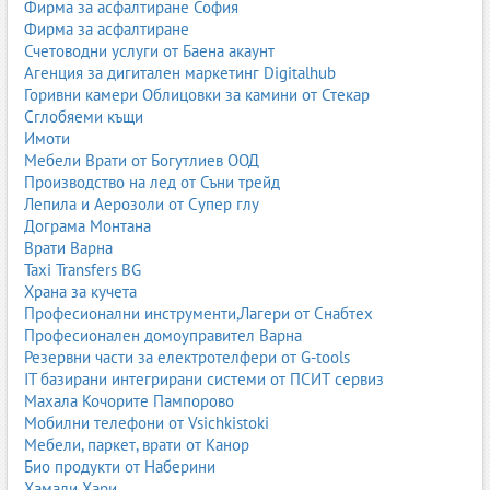
бутилки и сертификационни курсове.
Фирма за асфалтиране София
Фирма за асфалтиране
Детски стоки
Счетоводни услуги от Баена акаунт
Агенция за дигитален маркетинг Digitalhub
„Детски стоки“ обединява магазини за дрехи, обувки, играчки,
Горивни камери Облицовки за камини от Стекар
колички, столчета за кола, бебешки легла, аксесоари за
Сглобяеми къщи
хранене, текстил и всичко необходимо за бебета и деца. Тук
Имоти
попадат както големи вериги, така и специализирани бутици и
Мебели Врати от Богутлиев ООД
онлайн магазини.
Производство на лед от Съни трейд
Категорията е насочена към родители, бъдещи родители и
Лепила и Аерозоли от Супер глу
близки, които търсят качествени, безопасни и функционални
Дограма Монтана
продукти. Често се предлагат и консултации, списъци за
Врати Варна
първоначална подготовка за бебе, както и продукти за
Taxi Transfers BG
специални нужди.
Храна за кучета
Професионални инструменти,Лагери от Снабтех
Домашни потреби
Професионален домоуправител Варна
Резервни части за електротелфери от G-tools
Подкатегорията „Домашни потреби“ включва магазини за стоки
IT базирани интегрирани системи от ПСИТ сервиз
за дома – кухненски съдове, прибори, текстил, почистващи
Махала Кочорите Пампорово
средства, аксесоари за баня, организатори, домакински уреди и
Мобилни телефони от Vsichkistoki
дребна техника. Това са продукти, които правят ежедневието
Мебели, паркет, врати от Канор
по-удобно и подредено.
Био продукти от Наберини
Тук попадат както традиционни квартални магазини, така и
Хамали Хари