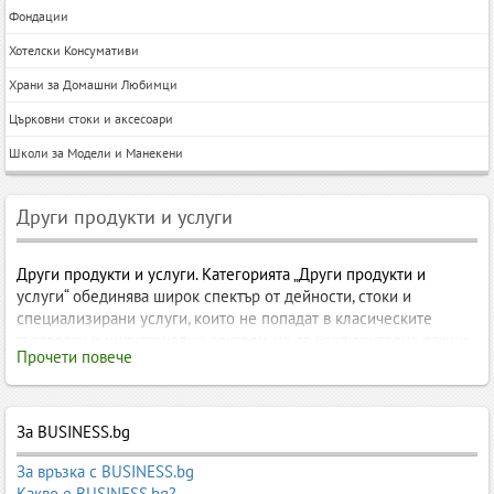
Фондации
Хотелски Консумативи
Храни за Домашни Любимци
Църковни стоки и аксесоари
Школи за Модели и Манекени
Други продукти и услуги
Други продукти и услуги. Категорията „Други продукти и
услуги“ обединява широк спектър от дейности, стоки и
специализирани услуги, които не попадат в класическите
търговски и индустриални сектори, но са изключително важни
Прочети повече
за ежедневието, бизнеса, културата, хобитата и свободното
време.
Други продукти и услуги
За BUSINESS.bg
За връзка с BUSINESS.bg
Категорията „Други продукти и услуги“ обединява широк
Какво е BUSINESS.bg?