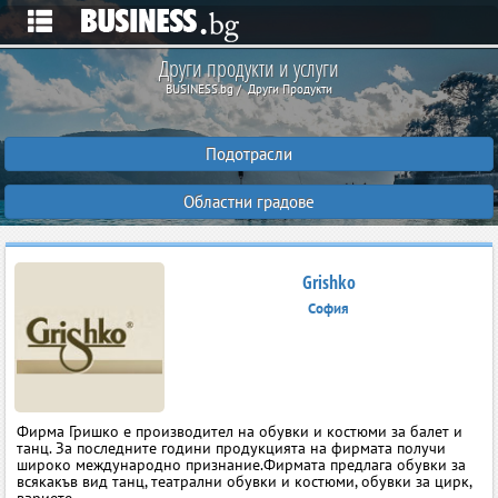
Други продукти и услуги
BUSINESS.bg
Други Продукти
Подотрасли
Областни градове
Grishko
София
Фирма Гришко е производител на обувки и костюми за балет и
танц. За последните години продукцията на фирмата получи
широко международно признание.Фирмата предлага обувки за
всякакъв вид танц, театрални обувки и костюми, обувки за цирк,