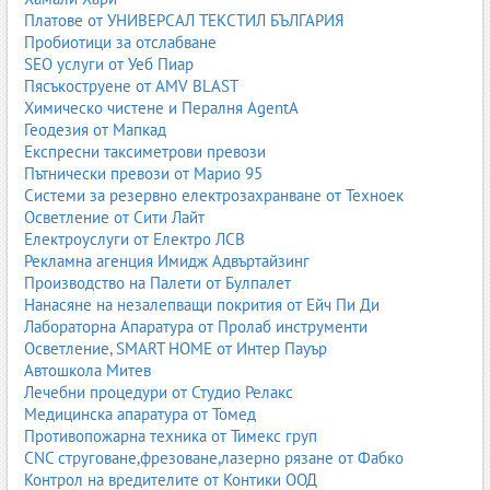
големи търговски вериги и онлайн платформи. Много от тях
Платове от УНИВЕРСАЛ ТЕКСТИЛ БЪЛГАРИЯ
предлагат и сезонни продукти, промоции и комплекти за нов
Пробиотици за отслабване
дом, сватби или подаръци.
SEO услуги от Уеб Пиар
Пясъкоструене от AMV BLAST
Доставка на вода
Химическо чистене и Пералня AgentA
Геодезия от Мапкад
„Доставка на вода“ обхваща фирми, които доставят минерална,
Експресни таксиметрови превози
изворна или филтрирана вода в галони, бутилки или специални
Пътнически превози от Марио 95
системи за офиси, домове, заведения и индустриални обекти.
Системи за резервно електрозахранване от Техноек
Услугата включва абонаментни планове, редовни доставки и
Осветление от Сити Лайт
поддръжка на диспенсъри.
Електроуслуги от Електро ЛСВ
Рекламна агенция Имидж Адвъртайзинг
Тази подкатегория е важна за компании, които искат да
Производство на Палети от Булпалет
осигурят качествена вода за служителите си, както и за
Нанасяне на незалепващи покрития от Ейч Пи Ди
домакинства, които предпочитат удобството на доставка до
Лабораторна Апаратура от Пролаб инструменти
врата. Някои фирми предлагат и допълнителни услуги като
Осветление, SMART HOME от Интер Пауър
доставка на кафе, консумативи и филтри.
Автошкола Митев
Дърворезба
Лечебни процедури от Студио Релакс
Медицинска апаратура от Томед
Дърворезбата обединява ателиета, майстори и фирми, които се
Противопожарна техника от Тимекс груп
занимават с художествена обработка на дърво – иконостаси,
CNC струговане,фрезоване,лазерно рязане от Фабко
мебели, декоративни панели, сувенири, рамки, църковни
Контрол на вредителите от Контики ООД
елементи и интериорни решения. Това е традиционен занаят,