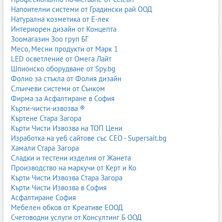
здраве, но и комфорт и естетичен вид на своите животни.
Напоителни системи от Градински рай ООД
Натурална козметика от Е-лек
Лов и риболов
Интериорен дизайн от Концепта
Зоомагазин Зоо груп БГ
„Лов и риболов“ включва магазини за ловни и риболовни
Месо, Месни продукти от Марк 1
принадлежности, екипировка, дрехи, обувки, аксесоари, както и
LED осветление от Омега Лайт
клубове, сдружения и организатори на излети. Тук се предлагат
Шпионско оборудване от Spy.bg
въдици, макари, примамки, палатки, ножове, оптика и други
Фолио за стъкла от Фолия дизайн
специализирани продукти.
Слънчеви системи от Сънком
Категорията е насочена към любители и професионалисти,
Фирма за Асфалтиране в София
които практикуват лов и риболов като хоби или спорт. Често се
Кърти-чисти-извозва ®
комбинира с туристическа екипировка и outdoor стоки.
Къртене Стара Загора
Кърти Чисти Извозва на ТОП Цени
Магазини за цветя
Изработка на уеб сайтове със СЕО - Supersait.bg
Хамали Стара Загора
Магазините за цветя предлагат букети, аранжировки, саксийни
Сладки и тестени изделия от Жанета
растения, декоративни елементи и услуги за украса на събития
Производство на маркучи от Керт и Ко
– сватби, фирмени тържества, частни партита. Тук попадат и
Кърти Чисти Извозва Стара Загора
онлайн цветарски магазини с доставка до адрес.
Кърти Чисти Извозва в София
Асфалтиране София
Флористите често предлагат и консултации, абонаментни
Мебелен обков от Креативе ЕООД
услуги за офиси и хотели, както и специални тематични
Счетоводни услуги от Консултинг Б ООД
аранжировки за празници. Цветята са важна част от