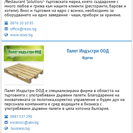
/Restaurant Solution/- търговската марка, която създадохме с
много любов и грижа към нашите клиенти (ресторанти, барове и
хотели). Внос и търговия на едро с всичко, необходимо за
оборудването на едно заведение - чаши, прибори за хранене.
0876 10 10 85
office@resol.bg
www.resol.bg
Палет Индъстри ООД
Бургас
Палет Индъстри ООД е специализирана фирма в областта на
търговията с употребявани дървени палети. Благодарение на
иновативната си политика,коректно управление и буден дух на
персонала компанията е сред водещите в бизнеса с
употребявани дървени палети в цяла източна България.
0887 537 290
exlibris1@abv.bg
.business.bg