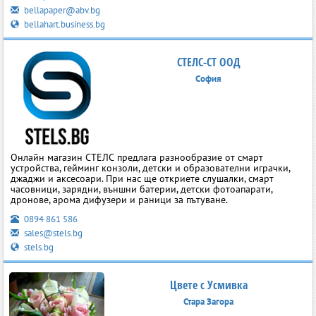
bellapaper@abv.bg
bellahart.business.bg
СТЕЛС-СТ ООД
София
Онлайн магазин СТЕЛС предлага разнообразие от смарт
устройства, гейминг конзоли, детски и образователни играчки,
джаджи и аксесоари. При нас ще откриете слушалки, смарт
часовници, зарядни, външни батерии, детски фотоапарати,
дронове, арома дифузери и раници за пътуване.
0894 861 586
sales@stels.bg
stels.bg
Цвете с Усмивка
Стара Загора