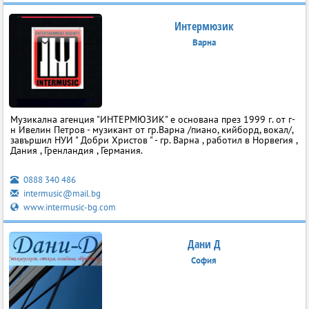
Интермюзик
Варна
Музикална агенция "ИНТЕРМЮЗИК" е основана през 1999 г. от г-
н Ивелин Петров - музикант от гр.Варна /пиано, кийборд, вокал/,
завършил НУИ " Добри Христов " - гр. Варна , работил в Норвегия ,
Дания , Гренландия , Германия.
0888 340 486
intermusic@mail.bg
www.intermusic-bg.com
Дани Д
София