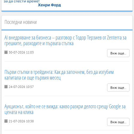
Последни новини
AI внедряване за бизнеса – разговор с Тодор Терзиев от Zenterra за
грешките, разходите и първата стъпка
30-07-2026 11:03
Виж още..
Първи стъпки в трейдинга: Как да започнем, без да изгубим
капитала си още първия месец
24-07-2026 10:57
Виж още..
Аукционът, който не се вижда: какво разкри делото срещу Google за
цената на клика
21-07-2026 10:38
Виж още..