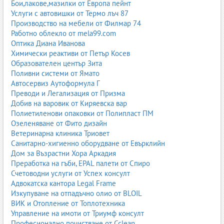
Бои,лакове,мазилки от Европа пейнт
ретрийти, онлайн тренировки и индивидуални консултации.
Услуги с автовишки от Термо лъч 87
Производство на мебели от Филмар 74
Керамика
Работно облекло от mela99.com
Керамиката включва ателиета, магазини и производители на
Оптика Диана Иванова
керамични изделия – съдове, декоративни елементи, плочки,
Химически реактиви от Петър Косев
художествена керамика, сувенири. Това е занаят и изкуство,
Образователен център Зита
което съчетава функционалност и естетика.
Поливни системи от Ямато
Автосервиз Аутоформула Г
В тази подкатегория попадат и авторски студиа, които
Преводи и Легализация от Призма
предлагат ръчно изработени изделия, курсове по керамика,
Добив на варовик от Киряевска вар
работилници за деца и възрастни. Керамиката е търсена както
Полиетиленови опаковки от Полипласт ПМ
за дома, така и за ресторанти, хотели и интериорни проекти.
Озеленяване от Фито дизайн
Ветеринарна клиника Триовет
Козметика за домашни любимци
Санитарно-хигиенно оборудване от Евърклийн
Дом за Възрастни Хора Аркадия
„Козметика за домашни любимци“ обхваща продукти и услуги
Преработка на гъби, EPAL палети от Спиро
за грижа за козината, кожата и хигиената на животните –
Счетоводни услуги от Успех консулт
шампоани, балсами, парфюми, кърпички, четки, спрейове
Адвокатска кантора Legal Frame
против паразити. Тук попадат и груминг салони, които
Изкупуване на отпадъчно олио от BLOIL
предлагат подстригване, къпане и стилизиране.
ВИК и Отопление от Топлотехника
Тази подкатегория е важна за собствениците на кучета, котки и
Управление на имоти от Триумф консулт
други домашни любимци, които искат да осигурят не само
Професионално почистване от Cclean