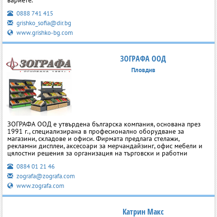
вариете.
0888 741 415
grishko_sofia@dir.bg
www.grishko-bg.com
ЗОГРАФА ООД
Пловдив
ЗОГРАФА ООД е утвърдена българска компания, основана през
1991 г., специализирана в професионално оборудване за
магазини, складове и офиси. Фирмата предлага стелажи,
рекламни дисплеи, аксесоари за мерчандайзинг, офис мебели и
цялостни решения за организация на търговски и работни
0884 01 21 46
zografa@zografa.com
www.zografa.com
Катрин Макс