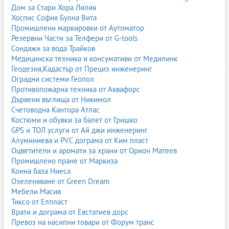
Дом за Стари Хора Лилия
Интернет търговията включва онлайн магазини, платформи за
Хоспис София Буона Вита
електронна търговия, маркетплейси и фирми, които предлагат
Промишлени маркировки от Аутоматор
продукти и услуги изцяло онлайн. Тук попадат както
Резервни Части за Телфери от G-tools
специализирани ниши, така и големи мултикатегорийни
Сондажи за вода Трайков
сайтове.
Медицинска техника и консумативи от Медилинк
Геодезия,Кадастър от Прециз инженеринг
Тази подкатегория е ключова за съвременната икономика – тя
Оградни системи Геопол
позволява на бизнеса да достига до клиенти в цялата страна и
Противопожарна техника от Аквафорс
извън нея, а на потребителите – да пазаруват удобно, бързо и
Дървени въглища от Никимол
често на по-добри цени. Включва и услуги като логистика,
Счетоводна Кантора Атлас
куриерски доставки, онлайн плащания и дигитален маркетинг.
Костюми и обувки за балет от Гришко
GPS и ТОЛ услуги от Ай джи инженеринг
Йога, Аюрведа
Алуминиева и PVC дограма от Ким пласт
„Йога, Аюрведа“ обединява студиа, центрове, инструктори и
Оцветители и аромати за храни от Орион Матеев
магазини, свързани с практики за здраве, баланс и духовно
Промишлено пране от Маркиза
развитие. Тук попадат йога студиа, аюрведични центрове,
Конна база Ниеса
магазини за био продукти, масла, чайове, аксесоари за
Озеленяване от Green Dream
медитация и йога.
Мебели Масив
Тиксо от Елпласт
Тази подкатегория е насочена към хора, които търсят
Врати и дограма от Евстатиев дорс
холистичен подход към здравето – чрез движение, дишане,
Превоз на насипни товари от Форум транс
хранене и вътрешен баланс. Често се предлагат и курсове,