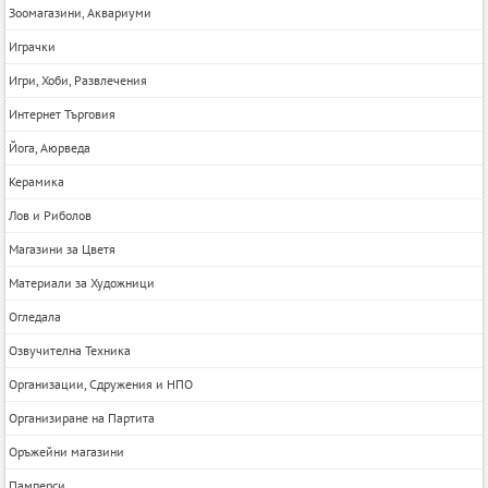
Зоомагазини, Аквариуми
Играчки
Игри, Хоби, Развлечения
Интернет Търговия
Йога, Аюрведа
Керамика
Лов и Риболов
Магазини за Цветя
Материали за Художници
Огледала
Озвучителна Техника
Организации, Сдружения и НПО
Организиране на Партита
Оръжейни магазини
Памперси