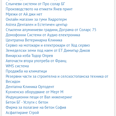
компютърни игри, аксесоари, геймърска периферия и
Слънчеви системи от Про солар БГ
абонаменти за дигитални услуги. Тук попадат и гейм клубове,
Производството на етикети Янев принт
e-sports организации, сервизи за конзоли и компютри, както и
Мрежи от Ай джи нет
фирми, които се занимават с разработка на игри.
Онлайн магазин за гуми Хидротерм
Astrea Дентален и Естетичен център
Видео игрите са част от съвременната култура и забавление, а
Стъклени алуминиеви градини, Дограма от Соларс 75
гейминг индустрията е една от най-бързо развиващите се в
Домофонни Системи от Аудио електроника
света. В тази категория могат да се открият продукти и услуги
Централна Ветеринарна Клиника
както за любители, така и за професионални геймъри – от
Сервиз на мотокари и електрокари от Ход сервиз
бюджетни решения до висок клас оборудване.
Земеделски земи под наем от ЕТ Димитър Диков
Винарска изба Тодор Опрев
Водолазно оборудване
Авточасти втора употреба от Франц
Водолазното оборудване включва магазини и фирми, които
WMS система
предлагат екипировка за гмуркане – маски, шнорхели, бутилки,
Продажба на климатици
регулатори, костюми, плавници, компютри за гмуркане и
Резервни части за строителна и селскостопанска техника от
аксесоари. Тук попадат и центрове за обучение по гмуркане,
Весидон
водолазни клубове и организатори на подводни експедиции.
Дентална Клиника Ортодент
Кухненско оборудване от Мерт М
Тази подкатегория е важна за любителите на подводния свят,
Индукционни пещи от Вал инженеринг
професионални водолази, спасителни екипи и туристически
Бетон БГ - Услуги с бетон
центрове по морето и около водоеми. Често се предлагат и
Фирма за полагане на бетон София
услуги като сервиз и поддръжка на оборудване, пълнене на
Асфалтиране Строй