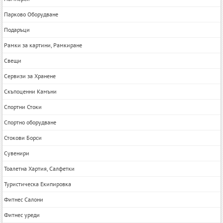
Парково Оборудване
Подаръци
Рамки за картини, Рамкиране
Свещи
Сервизи за Хранене
Скъпоценни Камъни
Спортни Стоки
Спортно оборудване
Стокови Борси
Сувенири
Тоалетна Хартия, Салфетки
Туристическа Екипировка
Фитнес Салони
Фитнес уреди