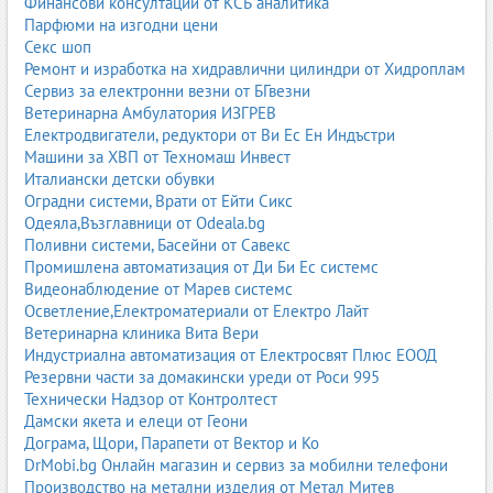
Финансови консултации от КСБ аналитика
на скъпоценни камъни и метали. Бижутерийните магазини
Парфюми на изгодни цени
често работят и с онлайн каталози, което позволява на
Секс шоп
клиентите да избират и поръчват от всяка точка на страната.
Ремонт и изработка на хидравлични цилиндри от Хидроплам
Сервиз за електронни везни от БГвезни
Бъчви
Ветеринарна Амбулатория ИЗГРЕВ
Категорията „Бъчви“ включва производители и търговци на
Електродвигатели, редуктори от Ви Ес Ен Индъстри
дървени бъчви, каци и съдове за вино, ракия, бира и други
Машини за ХВП от Техномаш Инвест
напитки. Тези продукти са важна част от винопроизводството,
Италиански детски обувки
домашното производство на алкохол, както и за ресторанти,
Оградни системи, Врати от Ейти Сикс
винарни и дегустационни зали. Бъчварството е традиционен
Одеяла,Възглавници от Odeala.bg
занаят, който изисква прецизност, познаване на дървесината и
Поливни системи, Басейни от Савекс
технологията на изработка.
Промишлена автоматизация от Ди Би Ес системс
Видеонаблюдение от Марев системс
Предлагат се различни размери и видове бъчви – от малки
Осветление,Електроматериали от Електро Лайт
декоративни до големи професионални съдове. Някои фирми
Ветеринарна клиника Вита Вери
предлагат и реставрация, поддръжка, обгаряне и
Индустриална автоматизация от Електросвят Плюс ЕООД
персонализиране на бъчви, което ги прави ценен партньор за
Резервни части за домакински уреди от Роси 995
винари, дестилерии и любители.
Технически Надзор от Контролтест
Дамски якета и елеци от Геони
Видео игри
Дограма, Щори, Парапети от Вектор и Ко
Подкатегорията „Видео игри“ обхваща магазини, онлайн
DrMobi.bg Онлайн магазин и сервиз за мобилни телефони
платформи и услуги, свързани с продажба на конзоли,
Производство на метални изделия от Метал Митев