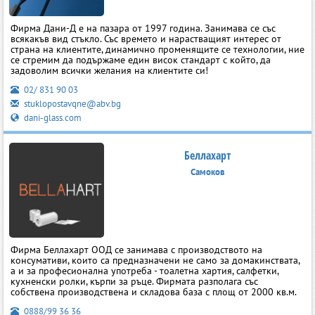
Фирма Дани-Д е на пазара от 1997 година. Занимава се със
всякакъв вид стъкло. Със времето и нарастващият интерес от
страна на клиентите, динамично променящите се технологии, ние
се стремим да подържаме един висок стандарт с който, да
задоволим всички желания на клиентите си!
02/ 831 90 03
stuklopostavqne@abv.bg
dani-glass.com
Беллахарт
Самоков
Фирма Беллахарт ООД се занимава с производството на
консумативи, които са предназначени не само за домакинствата,
а и за професионална употреба - тоалетна хартия, салфетки,
кухненски ролки, кърпи за ръце. Фирмата разполага със
собствена производствена и складова база с площ от 2000 кв.м.
0888/99 36 36