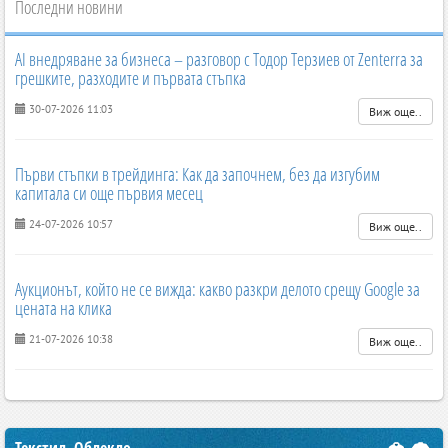
Последни новини
AI внедряване за бизнеса – разговор с Тодор Терзиев от Zenterra за
грешките, разходите и първата стъпка
30-07-2026 11:03
Виж още..
Първи стъпки в трейдинга: Как да започнем, без да изгубим
капитала си още първия месец
24-07-2026 10:57
Виж още..
Аукционът, който не се вижда: какво разкри делото срещу Google за
цената на клика
21-07-2026 10:38
Виж още..