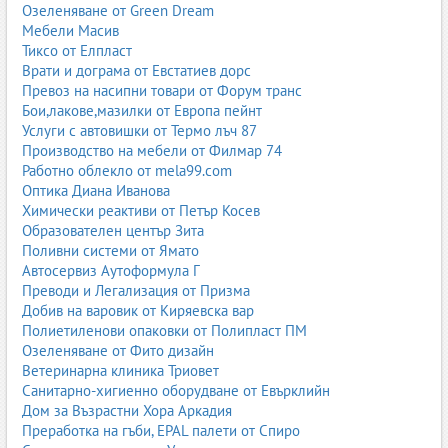
Озеленяване от Green Dream
Мебели Масив
Тиксо от Елпласт
Врати и дограма от Евстатиев дорс
Превоз на насипни товари от Форум транс
Бои,лакове,мазилки от Европа пейнт
Услуги с автовишки от Термо лъч 87
Производство на мебели от Филмар 74
Работно облекло от mela99.com
Оптика Диана Иванова
Химически реактиви от Петър Косев
Образователен център Зита
Поливни системи от Ямато
Автосервиз Аутоформула Г
Преводи и Легализация от Призма
Добив на варовик от Киряевска вар
Полиетиленови опаковки от Полипласт ПМ
Озеленяване от Фито дизайн
Ветеринарна клиника Триовет
Санитарно-хигиенно оборудване от Евърклийн
Дом за Възрастни Хора Аркадия
Преработка на гъби, EPAL палети от Спиро