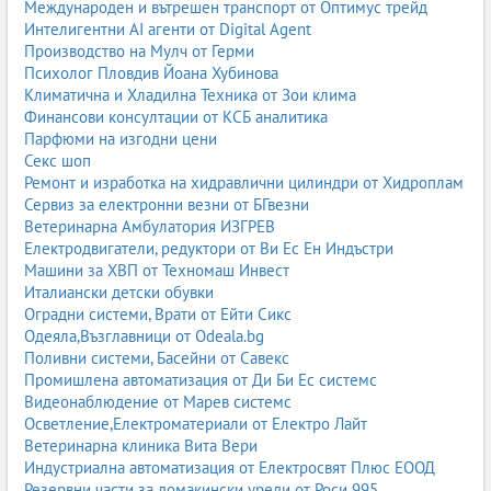
Международен и вътрешен транспорт от Оптимус трейд
Интелигентни AI агенти от Digital Agent
Производство на Мулч от Герми
Психолог Пловдив Йоана Хубинова
Климатична и Хладилна Техника от Зои клима
Финансови консултации от КСБ аналитика
Парфюми на изгодни цени
Секс шоп
Ремонт и изработка на хидравлични цилиндри от Хидроплам
Сервиз за електронни везни от БГвезни
Ветеринарна Амбулатория ИЗГРЕВ
Електродвигатели, редуктори от Ви Ес Ен Индъстри
Машини за ХВП от Техномаш Инвест
Италиански детски обувки
Оградни системи, Врати от Ейти Сикс
Одеяла,Възглавници от Odeala.bg
Поливни системи, Басейни от Савекс
Промишлена автоматизация от Ди Би Ес системс
Видеонаблюдение от Марев системс
Осветление,Електроматериали от Електро Лайт
Ветеринарна клиника Вита Вери
Индустриална автоматизация от Електросвят Плюс ЕООД
Резервни части за домакински уреди от Роси 995