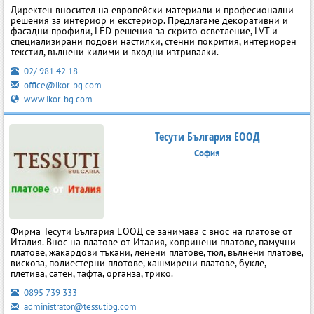
Директен вносител на европейски материали и професионални
решения за интериор и екстериор. Предлагаме декоративни и
фасадни профили, LED решения за скрито осветление, LVT и
специализирани подови настилки, стенни покрития, интериорен
текстил, вълнени килими и входни изтривалки.
02/ 981 42 18
office@ikor-bg.com
www.ikor-bg.com
Тесути България ЕООД
София
Фирма Тесути България ЕООД се занимава с внос на платове от
Италия. Внос на платове от Италия, копринени платове, памучни
платове, жакардови тъкани, ленени платове, тюл, вълнени платове,
вискоза, полиестерни плотове, кашмирени платове, букле,
плетива, сатен, тафта, органза, трико.
0895 739 333
administrator@tessutibg.com