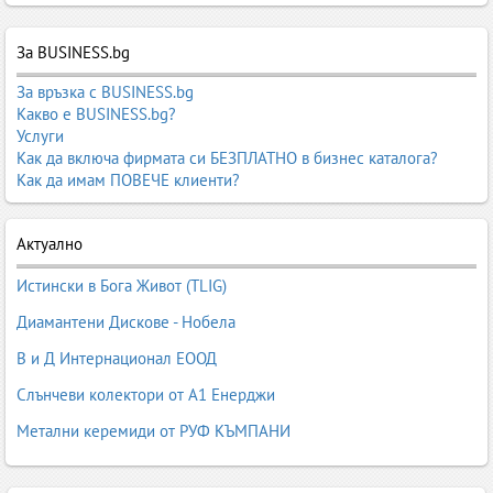
,
Платове за Дрехи
,
Платове за Пердета
,
Платове за Покривки
,
Платове за Покривки за маси
,
Платове за Рокли
,
Платове за
седалки
За BUSINESS.bg
,
Платове за Сенници
,
Платове за Чаршафи
,
Платове
за Щори
,
Платове и покривки - кухненски
,
Платове Сатен
,
За връзка с BUSINESS.bg
Плюшени платове
,
Полиестерни Платове
,
Стреч платове и
Какво е BUSINESS.bg?
елестични нишки
,
Тапицерски Платове
,
Трика
,
Трикотаж
,
Услуги
Трикотажни изделия
,
Трикотажни Платове
Как да включа фирмата си БЕЗПЛАТНО в бизнес каталога?
Как да имам ПОВЕЧЕ клиенти?
Актуално
Истински в Бога Живот (TLIG)
Диамантени Дискове - Нобела
В и Д Интернационал ЕООД
Слънчеви колектори от А1 Енерджи
Метални керемиди от РУФ КЪМПАНИ