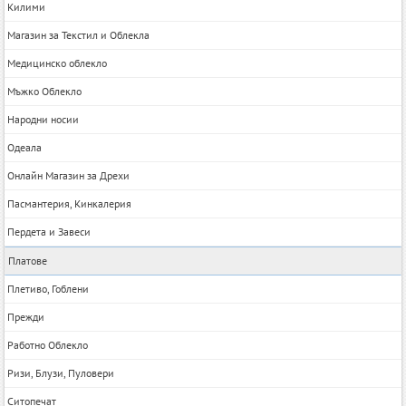
Килими
Магазин за Текстил и Облекла
Медицинско облекло
Мъжко Облекло
Народни носии
Одеала
Онлайн Магазин за Дрехи
Пасмантерия, Кинкалерия
Пердета и Завеси
Платове
Плетиво, Гоблени
Прежди
Работно Облекло
Ризи, Блузи, Пуловери
Ситопечат