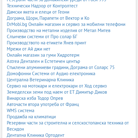
Технически Надзор от Контролтест
Дамски якета и елеци от Геони
Дограма, Щори, Парапети от Вектор и Ко
DrMobi.bg Онлайн магазин и сервиз за мобилни телефони
Производство на метални изделия от Метал Митев
Слънчеви системи от Про солар БГ
Производството на етикети Янев принт
Мрежи от Ай джи нет
Онлайн магазин за гуми Хидротерм
Astrea Дентален и Естетичен център
Стъклени алуминиеви градини, Дограма от Соларс 75
Домофонни Системи от Аудио електроника
Централна Ветеринарна Клиника
Сервиз на мотокари и електрокари от Ход сервиз
Земеделски земи под наем от ЕТ Димитър Диков
Винарска изба Тодор Опрев
Авточасти втора употреба от Франц
WMS система
Продажба на климатици
Резервни части за строителна и селскостопанска техника от
Весидон
Дентална Клиника Ортодент