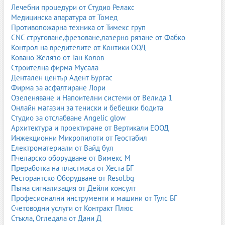
Лечебни процедури от Студио Релакс
Медицинска апаратура от Томед
Противопожарна техника от Тимекс груп
CNC струговане,фрезоване,лазерно рязане от Фабко
Контрол на вредителите от Контики ООД
Ковано Желязо от Тан Колов
Строителна фирма Мусала
Дентален център Адент Бургас
Фирма за асфалтиране Лори
Озеленяване и Напоителни системи от Велида 1
Онлайн магазин за тениски и бебешки бодита
Студио за отслабване Angelic glow
Архитектура и проектиране от Вертикали ЕООД
Инжекционни Микропилоти от Геостабил
Електроматериали от Вайд бул
Пчеларско оборудване от Вимекс М
Преработка на пластмаса от Хеста БГ
Ресторантско Оборудване от Resol.bg
Пътна сигнализация от Дейли консулт
Професионални инструменти и машини от Тулс БГ
Счетоводни услуги от Контракт Плюс
Стъкла, Огледала от Дани Д