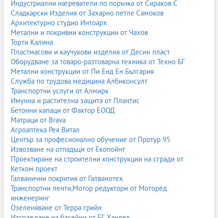
Индустриални нагреватели по поръчка от Сираков С
Сладкарски Изделия от Захарно петле Самоков
Архитектурно студио Интоарх
Метални и покривни конструкции от Чахов
Торти Калина
Пластмасови и каучукови изделия от Десин пласт
Оборудване за товаро-разтоварна техника от Техно БГ
Метални конструкции от Пи Енд Ен България
Служба по трудова медицина Албиконсулт
Транспортни услуги от Алмирк
Имунна и растителна защита от Плантис
Бетонни капаци от Фактор ЕООД
Матраци от Brava
Агроаптека Рея Витал
Център за професионално обучение от Протур 95
Извозване на отпадъци от Екопойнт
Проектиране на строителни конструкции на сгради от
Кетком проект
Галванични покрития от Галванотех
Транспортни ленти,Мотор редуктори от Моторед
инженеринг
Озеленяване от Терра грийн
Изграждане на басейни от БГ Хандел