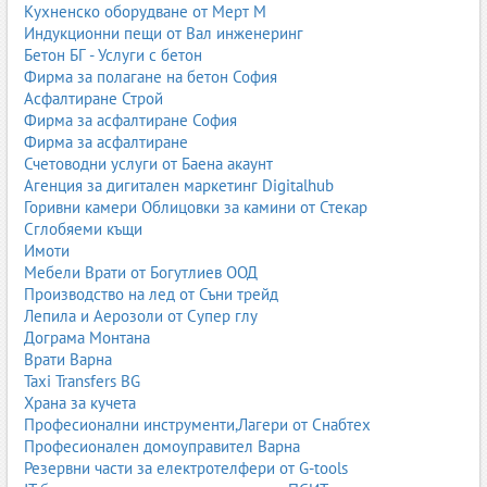
Кухненско оборудване от Мерт М
Индукционни пещи от Вал инженеринг
Бетон БГ - Услуги с бетон
Фирма за полагане на бетон София
Асфалтиране Строй
Фирма за асфалтиране София
Фирма за асфалтиране
Счетоводни услуги от Баена акаунт
Агенция за дигитален маркетинг Digitalhub
Горивни камери Облицовки за камини от Стекар
Сглобяеми къщи
Имоти
Мебели Врати от Богутлиев ООД
Производство на лед от Съни трейд
Лепила и Аерозоли от Супер глу
Дограма Монтана
Врати Варна
Taxi Transfers BG
Храна за кучета
Професионални инструменти,Лагери от Снабтех
Професионален домоуправител Варна
Резервни части за електротелфери от G-tools