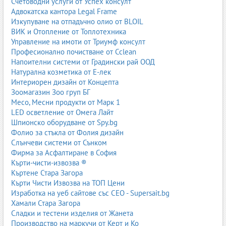
Счетоводни услуги от Успех консулт
Адвокатска кантора Legal Frame
Изкупуване на отпадъчно олио от BLOIL
ВИК и Отопление от Топлотехника
Управление на имоти от Триумф консулт
Професионално почистване от Cclean
Напоителни системи от Градински рай ООД
Натурална козметика от Е-лек
Интериорен дизайн от Концепта
Зоомагазин Зоо груп БГ
Месо, Месни продукти от Марк 1
LED осветление от Омега Лайт
Шпионско оборудване от Spy.bg
Фолио за стъкла от Фолия дизайн
Слънчеви системи от Сънком
Фирма за Асфалтиране в София
Кърти-чисти-извозва ®
Къртене Стара Загора
Кърти Чисти Извозва на ТОП Цени
Изработка на уеб сайтове със СЕО - Supersait.bg
Хамали Стара Загора
Сладки и тестени изделия от Жанета
Производство на маркучи от Керт и Ко