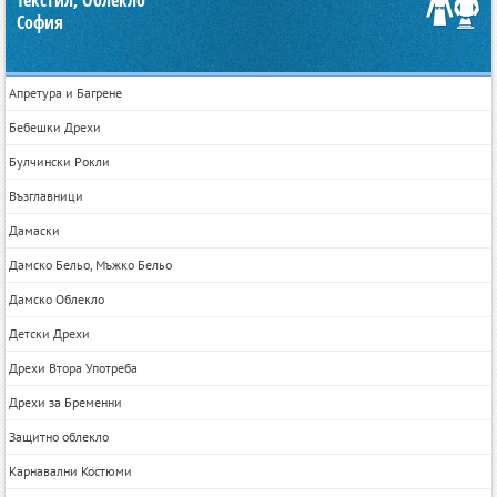
Текстил, Облекло
София
Апретура и Багрене
Бебешки Дрехи
Булчински Рокли
Възглавници
Дамаски
Дамско Бельо, Мъжко Бельо
Дамско Облекло
Детски Дрехи
Дрехи Втора Употреба
Дрехи за Бременни
Защитно облекло
Карнавални Костюми