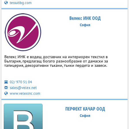
tessutibg.com
Велекс ИНК ООД
София
Велекс ИНК е водещ доставчик на интериорен текстил в
България, предлагащ богато разнообразие от дамаски за
тапицерия, декоративни тъкани, тънки пердета и завеси.
02/ 970 51 04
sales@velex.net
www.velexinc.com
ПЕРФЕКТ КАЧАР ООД
София