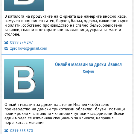
В каталога на продуктите на фирмата ще намерите вносно хасе,
памучен и копринен сатен, бархет, басма, одеяла, хавлиени кърпи
и халати, собствено производство на спално бельо, олекотени
завивки, спални и декоративни възглавници, украса за маси и
столове.
0899 874 247
zproikova@gmail.com
Онлайн магазин за дрехи Иванел
София
Онлайн магазин за дрехи на ателие Иванел - собствено
производство на дамски трикотажни облекла: - блузи - потници -
поли - рокли - панталони - клинове - туники - гащеризони Всеки
един модел се изпълнява специално за клиента, направил
поръчката, в желания
0899 885 570