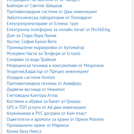
Бойлери от Светлю Шишков
Противопожарни системи от Джи инженеринг
Зъботехническа лаборатория от Поповдент
Електропроектиране от Елмекс груп
Електронна платформа за онлайн печат от Pro360.bg
Дом за Стари Хора Лилия
Хоспис София Буона Вита
Промишлени маркировки от Аутоматор
Резервни Части за Телфери от G-tools
Сондажи за вода Трайков
Медицинска техника и консумативи от Медилинк
Геодезия,Кадастър от Прециз инженеринг
Оградни системи Геопол
Противопожарна техника от Аквафорс
Дървени въглища от Никимол
Счетоводна Кантора Атлас
Костюми и обувки за балет от Гришко
GPS и ТОЛ услуги от Ай джи инженеринг
Алуминиева и PVC дограма от Ким пласт
Оцветители и аромати за храни от Орион Матеев
Промишлено пране от Маркиза
Конна база Ниеса