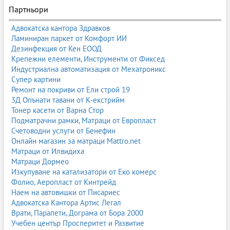
Партньори
Адвокатска кантора Здравков
Ламиниран паркет от Комфорт ИИ
Дезинфекция от Кен ЕООД
Крепежни елементи, Инструменти от Фиксед
Индустриална автоматизация от Мехатроникс
Супер картини
Ремонт на покриви от Ели строй 19
3Д Опънати тавани от К-екстрийм
Тонер касети от Варна Стор
Подматрачни рамки, Матраци от Европласт
Счетоводни услуги от Бенефин
Онлайн магазин за матраци Mattro.net
Матраци от Илвидиха
Матраци Дормео
Изкупуване на катализатори от Еко комерс
Фолио, Аеропласт от Кинтрейд
Наем на автовишки от Писариес
Адвокатска Кантора Артис Легал
Врати, Парапети, Дограма от Бора 2000
Учебен център Просперитет и Развитие