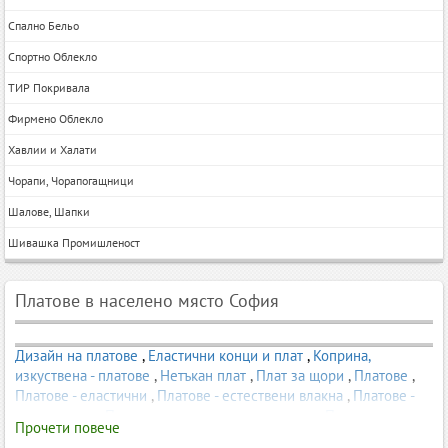
Спално Бельо
Спортно Облекло
ТИР Покривала
Фирмено Облекло
Хавлии и Халати
Чорапи, Чорапогащници
Шалове, Шапки
Шивашка Промишленост
Платове в населено място София
Дизайн на платове
,
Еластични конци и плат
,
Коприна,
изкуствена - платове
,
Нетъкан плат
,
Плат за щори
,
Платове
,
Платове - еластични
,
Платове - естествени влакна
,
Платове -
медицински
,
Платове - метални и синтетични
,
Платове -
Прочети повече
промазани
,
Платове Дантела
,
Платове за вътрешна декорация