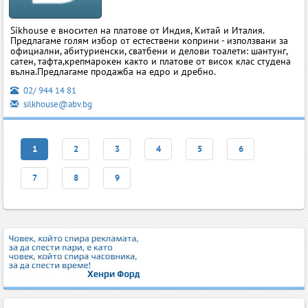
Sikhouse е вносител на платове от Индия, Китай и Италия.
Предлагаме голям избор от естествени коприни - използвани за
официални, абитуриенски, сватбени и делови тоалети: шантунг,
сатен, тафта,крепмарокен както и платове от висок клас студена
вълна.Предлагаме продажба на едро и дребно.
02/ 944 14 81
silkhouse@abv.bg
1
2
3
4
5
6
7
8
9