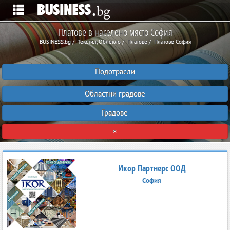
Платове в населено място София
BUSINESS.bg
Текстил, Облекло
Платове
Платове София
Подотрасли
Областни градове
Градове
×
Икор Партнерс ООД
София