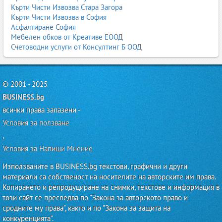
Кърти Чисти Извозва Стара Загора
Кърти Чисти Извозва в София
Асфалтиране София
Мебелен обков от Креативе ЕООД
Счетоводни услуги от Консултинг Б ООД
© 2001 - 2025
BUSINESS.bg
всички права запазени -
Условия за ползване
,
Условия за Напиши Мнение
Използваните в BUSINESS.bg текстови, графични и други
материали са собственост на носителите на авторските им права.
Копирането и репродуциране на снимки, текстове и информация в
този сайт се преследва по "Закона за авторското право и
сродните му права", както и по "Закона за защита на
конкуренцията".