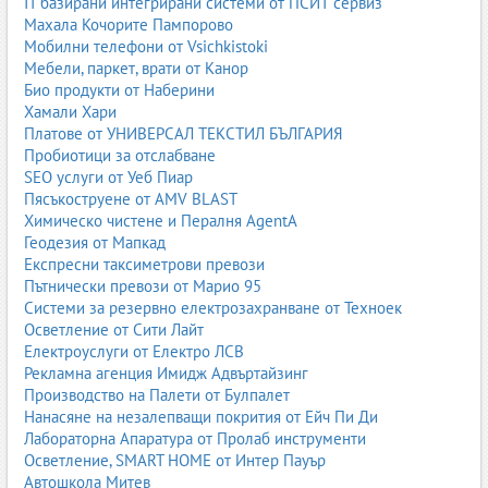
IT базирани интегрирани системи от ПСИТ сервиз
Махала Кочорите Пампорово
Мобилни телефони от Vsichkistoki
Мебели, паркет, врати от Канор
Био продукти от Наберини
Хамали Хари
Платове от УНИВЕРСАЛ ТЕКСТИЛ БЪЛГАРИЯ
Пробиотици за отслабване
SEO услуги от Уеб Пиар
Пясъкоструене от AMV BLAST
Химическо чистене и Пералня AgentA
Геодезия от Мапкад
Експресни таксиметрови превози
Пътнически превози от Марио 95
Системи за резервно електрозахранване от Техноек
Осветление от Сити Лайт
Електроуслуги от Електро ЛСВ
Рекламна агенция Имидж Адвъртайзинг
Производство на Палети от Булпалет
Нанасяне на незалепващи покрития от Ейч Пи Ди
Лабораторна Апаратура от Пролаб инструменти
Осветление, SMART HOME от Интер Пауър
Автошкола Митев