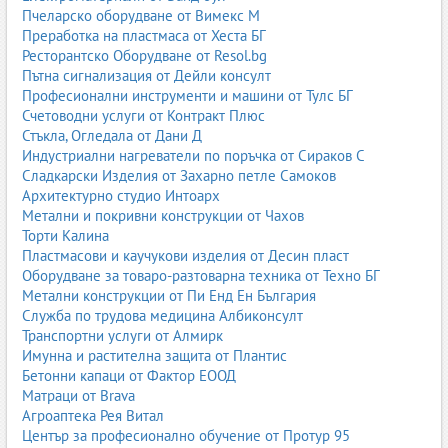
Пчеларско оборудване от Вимекс М
Преработка на пластмаса от Хеста БГ
Ресторантско Оборудване от Resol.bg
Пътна сигнализация от Дейли консулт
Професионални инструменти и машини от Тулс БГ
Счетоводни услуги от Контракт Плюс
Стъкла, Огледала от Дани Д
Индустриални нагреватели по поръчка от Сираков С
Сладкарски Изделия от Захарно петле Самоков
Архитектурно студио Интоарх
Метални и покривни конструкции от Чахов
Торти Калина
Пластмасови и каучукови изделия от Десин пласт
Оборудване за товаро-разтоварна техника от Техно БГ
Метални конструкции от Пи Енд Ен България
Служба по трудова медицина Албиконсулт
Транспортни услуги от Алмирк
Имунна и растителна защита от Плантис
Бетонни капаци от Фактор ЕООД
Матраци от Brava
Агроаптека Рея Витал
Център за професионално обучение от Протур 95