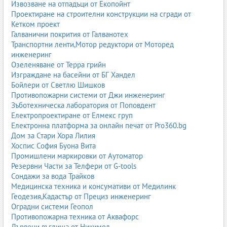
Извозване на отпадъци от Екопойнт
Проектиране на строителни конструкции на сгради от
Кетком проект
Галванични покрития от Галванотех
Транспортни ленти,Мотор редуктори от Моторед
инженеринг
Озеленяване от Терра грийн
Изграждане на басейни от БГ Хандел
Бойлери от Светлю Шишков
Противопожарни системи от Джи инженеринг
Зъботехническа лаборатория от Поповдент
Електропроектиране от Елмекс груп
Електронна платформа за онлайн печат от Pro360.bg
Дом за Стари Хора Лилия
Хоспис София Буона Вита
Промишлени маркировки от Аутоматор
Резервни Части за Телфери от G-tools
Сондажи за вода Трайков
Медицинска техника и консумативи от Медилинк
Геодезия,Кадастър от Прециз инженеринг
Оградни системи Геопол
Противопожарна техника от Аквафорс
Дървени въглища от Никимол