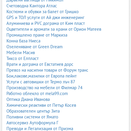
Счетоводна Кантора Атлас
Костюми и обувки за балет от Гришко
GPS и ТОЛ услуги от Ай джи инженеринг
Алуминиева и PVC дограма от Ким пласт
Оцветители и аромати за храни от Орион Матеев
Промишлено пране от Маркиза
Конна база Ниеса
Озеленяване от Green Dream
Мебели Масив
Тиксо от Елпласт
Врати и дограма от Евстатиев дорс
Превоз на насипни товари от Форум транс
Бои,лакове,мазилки от Европа пейнт
Услуги с автовишки от Термо лъч 87
Производство на мебели от Филмар 74
Работно облекло от mela99.com
Оптика Диана Иванова
Химически реактиви от Петър Косев
Образователен център Зита
Поливни системи от Ямато
Автосервиз Аутоформула Г
Преводи и Легализация от Призма