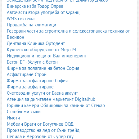
Винарска изба Тодор Опрев
Авточасти втора употреба от Франц
WMS система
Продажба на климатици
Резервни части за строителна и селскостопанска техника от
Весидон
Дентална Клиника Ортодент
Кухненско оборудване от Мерт М
Индукционни пещи от Вал инженеринг
Бетон БГ - Услуги с бетон
Фирма за полагане на бетон София
Асфалтиране Строй
Фирма за асфалтиране София
Фирма за асфалтиране
Счетоводни услуги от Баена акаунт
Агенция за дигитален маркетинг Digitalhub
Горивни камери Облицовки за камини от Стекар
Сглобяеми къщи
Имоти
Мебели Врати от Богутлиев ООД
Производство на лед от Съни трейд
Лепила и Аерозоли от Супер глу