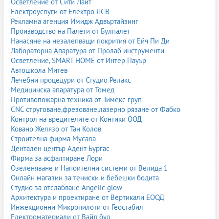
Осветление от Сити Лайт
Електроуслуги от Електро ЛСВ
Рекламна агенция Имидж Адвъртайзинг
Производство на Палети от Булпалет
Нанасяне на незалепващи покрития от Ейч Пи Ди
Лабораторна Апаратура от Пролаб инструменти
Осветление, SMART HOME от Интер Пауър
Автошкола Митев
Лечебни процедури от Студио Релакс
Медицинска апаратура от Томед
Противопожарна техника от Тимекс груп
CNC струговане,фрезоване,лазерно рязане от Фабко
Контрол на вредителите от Контики ООД
Ковано Желязо от Тан Колов
Строителна фирма Мусала
Дентален център Адент Бургас
Фирма за асфалтиране Лори
Озеленяване и Напоителни системи от Велида 1
Онлайн магазин за тениски и бебешки бодита
Студио за отслабване Angelic glow
Архитектура и проектиране от Вертикали ЕООД
Инжекционни Микропилоти от Геостабил
Електроматериали от Вайд бул