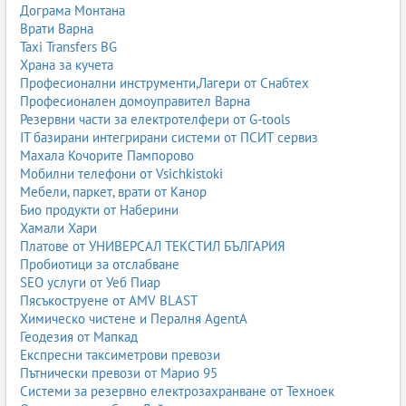
Дограма Монтана
Врати Варна
Taxi Transfers BG
Храна за кучета
Професионални инструменти,Лагери от Снабтех
Професионален домоуправител Варна
Резервни части за електротелфери от G-tools
IT базирани интегрирани системи от ПСИТ сервиз
Махала Кочорите Пампорово
Мобилни телефони от Vsichkistoki
Мебели, паркет, врати от Канор
Био продукти от Наберини
Хамали Хари
Платове от УНИВЕРСАЛ ТЕКСТИЛ БЪЛГАРИЯ
Пробиотици за отслабване
SEO услуги от Уеб Пиар
Пясъкоструене от AMV BLAST
Химическо чистене и Пералня AgentA
Геодезия от Мапкад
Експресни таксиметрови превози
Пътнически превози от Марио 95
Системи за резервно електрозахранване от Техноек