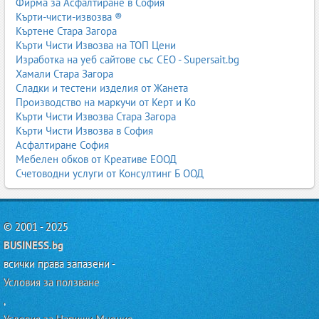
Фирма за Асфалтиране в София
Кърти-чисти-извозва ®
Къртене Стара Загора
Кърти Чисти Извозва на ТОП Цени
Изработка на уеб сайтове със СЕО - Supersait.bg
Хамали Стара Загора
Сладки и тестени изделия от Жанета
Производство на маркучи от Керт и Ко
Кърти Чисти Извозва Стара Загора
Кърти Чисти Извозва в София
Асфалтиране София
Мебелен обков от Креативе ЕООД
Счетоводни услуги от Консултинг Б ООД
© 2001 - 2025
BUSINESS.bg
всички права запазени -
Условия за ползване
,