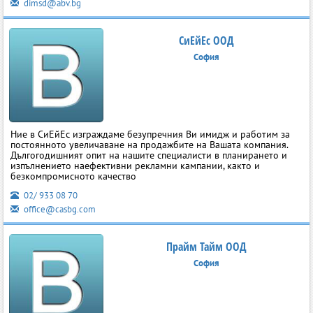
dimsd@abv.bg
СиЕйЕс ООД
София
Ние в СиЕйЕс изграждаме безупречния Ви имидж и работим за
постоянното увеличаване на продажбите на Вашата компания.
Дългогодишният опит на нашите специалисти в планирането и
изпълнението наефективни рекламни кампании, както и
безкомпромисното качество
02/ 933 08 70
office@casbg.com
Прайм Тайм ООД
София