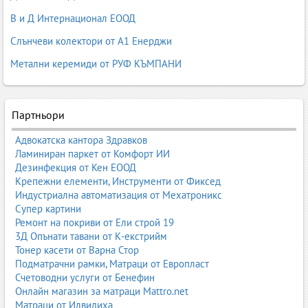
В и Д Интернационал ЕООД
Слънчеви колектори от А1 Енерджи
Метални керемиди от РУФ КЪМПАНИ
Партньори
Адвокатска кантора Здравков
Ламиниран паркет от Комфорт ИИ
Дезинфекция от Кен ЕООД
Крепежни елементи, Инструменти от Фиксед
Индустриална автоматизация от Мехатроникс
Супер картини
Ремонт на покриви от Ели строй 19
3Д Опънати тавани от К-екстрийм
Тонер касети от Варна Стор
Подматрачни рамки, Матраци от Европласт
Счетоводни услуги от Бенефин
Онлайн магазин за матраци Mattro.net
Матраци от Илвидиха