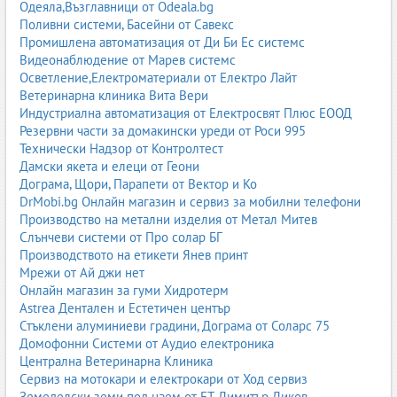
Одеяла,Възглавници от Odeala.bg
Поливни системи, Басейни от Савекс
Промишлена автоматизация от Ди Би Ес системс
Видеонаблюдение от Марев системс
Осветление,Електроматериали от Електро Лайт
Ветеринарна клиника Вита Вери
Индустриална автоматизация от Електросвят Плюс ЕООД
Резервни части за домакински уреди от Роси 995
Технически Надзор от Контролтест
Дамски якета и елеци от Геони
Дограма, Щори, Парапети от Вектор и Ко
DrMobi.bg Онлайн магазин и сервиз за мобилни телефони
Производство на метални изделия от Метал Митев
Слънчеви системи от Про солар БГ
Производството на етикети Янев принт
Мрежи от Ай джи нет
Онлайн магазин за гуми Хидротерм
Astrea Дентален и Естетичен център
Стъклени алуминиеви градини, Дограма от Соларс 75
Домофонни Системи от Аудио електроника
Централна Ветеринарна Клиника
Сервиз на мотокари и електрокари от Ход сервиз
Земеделски земи под наем от ЕТ Димитър Диков