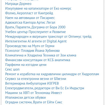
Матраци Дормео
Изкупуване на катализатори от Еко комерс
Фолио, Аеропласт от Кинтрейд
Наем на автовишки от Писариес
Адвокатска Кантора Артис Легал
Врати, Парапети, Дограма от Бора 2000
Учебен център Просперитет и Развитие
Международен и вътрешен транспорт от Оптимус трейд
Интелигентни AI агенти от Digital Agent
Производство на Мулч от Герми
Психолог Пловдив Йоана Хубинова
Климатична и Хладилна Техника от Зои клима
Финансови консултации от КСБ аналитика
Парфюми на изгодни цени
Секс шоп
Ремонт и изработка на хидравлични цилиндри от Хидроплам
Сервиз за електронни везни от БГвезни
Ветеринарна Амбулатория ИЗГРЕВ
Електродвигатели, редуктори от Ви Ес Ен Индъстри
Машини за ХВП от Техномаш Инвест
Италиански детски обувки
Оградни системи, Врати от Ейти Сикс