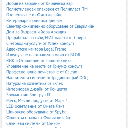
Добив на варовик от Киряевска вар
Полиетиленови опаковки от Полипласт ПМ
Озеленяване от Фито дизайн
Ветеринарна клиника Триовет
Санитарно-хигиенно оборудване от Евърклийн
Дом за Възрастни Хора Аркадия
Преработка на гъби, EPAL палети от Спиро
Счетоводни услуги от Успех консулт
Адвокатска кантора Legal Frame
Изкупуване на отпадъчно олио от BLOIL
ВИК и Отопление от Топлотехника
Управление на имоти от Триумф консулт
Професионално почистване от Cclean
Напоителни системи от Градински рай ООД
Натурална козметика от Е-лек
Интериорен дизайн от Концепта
Зоомагазин Зоо груп БГ
Месо, Месни продукти от Марк 1
LED осветление от Омега Лайт
Шпионско оборудване от Spy.bg
Фолио за стъкла от Фолия дизайн
Слънчеви системи от Сънком