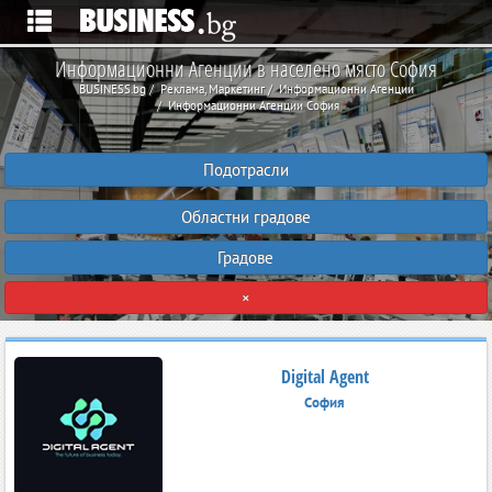
Информационни Агенции в населено място София
BUSINESS.bg
Реклама, Маркетинг
Информационни Агенции
Информационни Агенции София
Подотрасли
Областни градове
Градове
×
Digital Agent
София