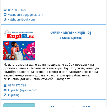
0877 030 890
valshebnik.bg@gmail.com
valshebnikbook.com
Онлайн магазин kupisi.bg
Велико Търново
Нашата основна цел е да ви предложим добри продукти на
достъпни цени в Онлайн магазин kupisi.bg. Продукти, които да
подобрят вашето качество на живот в най-важните аспекти на
вашето ежедневие – здраве, красота, фигура, забавление,
семейство, домакинство, служебен комфорт.
0878 577 766
kupisi.bg@yahoo.com
kupisi.bg