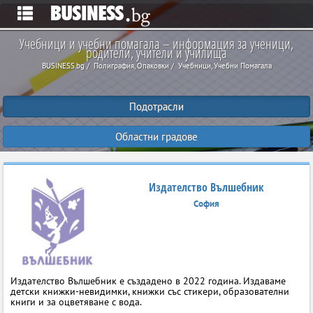
Учебници и учебни помагала – информация за ученици,
родители, учители и училища
BUSINESS.bg
Полиграфия, Опаковки
Учебници, Учебни Помагала
Подотрасли
Областни градове
Издателство Вълшебник
София
Издателство Вълшебник е създадено в 2022 година. Издаваме
детски книжки-невидимки, книжки със стикери, образователни
книги и за оцветяване с вода.