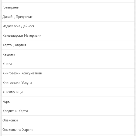
Гравиране
Дизайн, Предпечат
Издателска Дейност
Канцеларски Материали
Картон, Хартия
Кашони
Книги
Книговезки Консумативи
Книговезки Услуги
Книжарници
Корк
Кредитни Карти
Опаковки
Опаковъчна Хартия