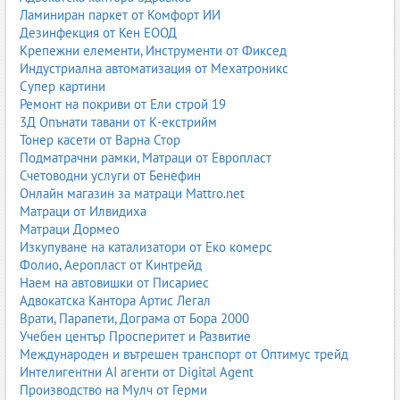
Тази pillar страница има за цел да представи в дълбочина света
Ламиниран паркет от Комфорт ИИ
на учебниците и учебните помагала – видове, предназначение,
Дезинфекция от Кен ЕООД
структура, ползи, тенденции, дигитализация, както и ролята на
Крепежни елементи, Инструменти от Фиксед
книжарниците и онлайн платформите. Текстът е насочен към
Индустриална автоматизация от Мехатроникс
ученици, родители, учители, директори, образователни
Супер картини
институции и всички, които търсят надеждни партньори и
Ремонт на покриви от Ели строй 19
доставчици на учебни материали в България.
3Д Опънати тавани от К-екстрийм
Тонер касети от Варна Стор
Какво представляват учебниците и учебните помагала?
Подматрачни рамки, Матраци от Европласт
Счетоводни услуги от Бенефин
Учебникът е основен официален учебен ресурс, който следва
Онлайн магазин за матраци Mattro.net
държавните образователни стандарти и учебни програми. Той
Матраци от Илвидиха
съдържа систематизирано учебно съдържание, структуриран
Матраци Дормео
материал по теми и уроци, задачи, примери, илюстрации,
Изкупуване на катализатори от Еко комерс
схеми и обяснения. Учебниците се одобряват от
Фолио, Аеропласт от Кинтрейд
Министерството на образованието и науката (МОН) и се
Наем на автовишки от Писариес
използват в училищата като основен инструмент за
Адвокатска Кантора Артис Легал
преподаване и учене.
Врати, Парапети, Дограма от Бора 2000
Учебен център Просперитет и Развитие
Учебните помагала са допълнителни ресурси, които
Международен и вътрешен транспорт от Оптимус трейд
разширяват, надграждат или упражняват материала от
Интелигентни AI агенти от Digital Agent
учебника. Те могат да бъдат:
Производство на Мулч от Герми