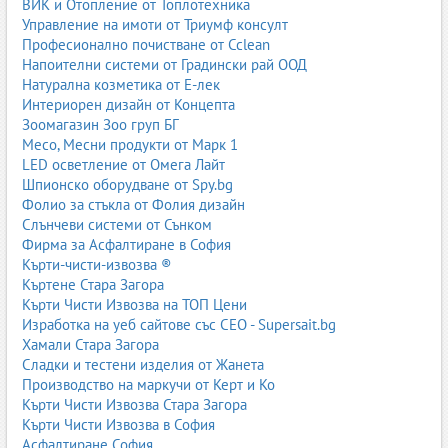
ВИК и Отопление от Топлотехника
платформи за учители и ученици
Управление на имоти от Триумф консулт
Професионално почистване от Cclean
Дигиталните ресурси позволяват:
Напоителни системи от Градински рай ООД
Натурална козметика от Е-лек
учене от всяко място и по всяко време
Интериорен дизайн от Концепта
адаптивно обучение според нивото на ученика
Зоомагазин Зоо груп БГ
моментална обратна връзка
Месо, Месни продукти от Марк 1
по-голяма ангажираност чрез мултимедия
LED осветление от Омега Лайт
Много книжарници и доставчици в категорията „Учебници,
Шпионско оборудване от Spy.bg
учебни помагала“ в Business.bg предлагат комбинирани
Фолио за стъкла от Фолия дизайн
решения – печатни издания плюс достъп до онлайн
Слънчеви системи от Сънком
платформи.
Фирма за Асфалтиране в София
Кърти-чисти-извозва ®
Ролята на книжарниците и онлайн книжарниците
Къртене Стара Загора
Кърти Чисти Извозва на ТОП Цени
Книжарниците – физически и онлайн – са основният канал,
Изработка на уеб сайтове със СЕО - Supersait.bg
чрез който учебниците и помагалата достигат до ученици,
Хамали Стара Загора
родители и учители. Те предлагат:
Сладки и тестени изделия от Жанета
пълни комплекти по клас и предмет
Производство на маркучи от Керт и Ко
възможност за поръчка по списък от училище
Кърти Чисти Извозва Стара Загора
консултация при избор на помагала
Кърти Чисти Извозва в София
онлайн поръчки и доставка до адрес или училище
Асфалтиране София