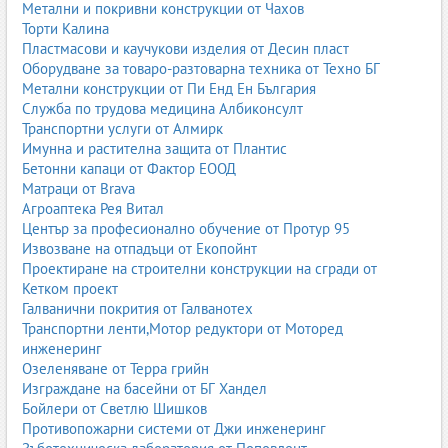
училища и подготовка за бъдеща професия.
Метални и покривни конструкции от Чахов
Торти Калина
Учебници и помагала за професионално образование и
Пластмасови и каучукови изделия от Десин пласт
обучение
Оборудване за товаро-разтоварна техника от Техно БГ
Професионалните гимназии и центровете за професионално
Метални конструкции от Пи Енд Ен България
обучение използват специализирани учебници и помагала,
Служба по трудова медицина Албиконсулт
насочени към конкретни професии и отрасли:
Транспортни услуги от Алмирк
Имунна и растителна защита от Плантис
икономика и бизнес
Бетонни капаци от Фактор ЕООД
туризъм и хотелиерство
Матраци от Brava
строителство и архитектура
Агроаптека Рея Витал
машиностроене и електротехника
Център за професионално обучение от Протур 95
информационни технологии
Извозване на отпадъци от Екопойнт
здравни грижи
Проектиране на строителни конструкции на сгради от
козметика и фризьорство
Кетком проект
транспорт и логистика
Галванични покрития от Галванотех
Транспортни ленти,Мотор редуктори от Моторед
Тези учебници и помагала комбинират теория и практика,
инженеринг
включват казуси, упражнения, практически задачи и често са
Озеленяване от Терра грийн
съобразени с европейски стандарти и квалификационни рамки.
Изграждане на басейни от БГ Хандел
Бойлери от Светлю Шишков
Учебни помагала за езиково обучение
Противопожарни системи от Джи инженеринг
Езиковите помагала са отделна, много богата категория. Те