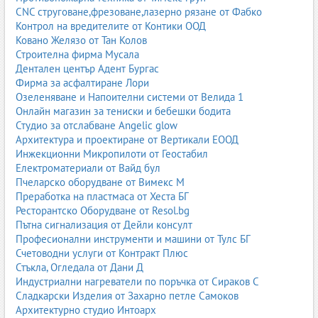
CNC струговане,фрезоване,лазерно рязане от Фабко
В гимназиалния етап учебниците и помагалата са още по-
Контрол на вредителите от Контики ООД
специализирани и често профилирани според избраната
Ковано Желязо от Тан Колов
паралелка – езикова, математическа, природоматематическа,
Строителна фирма Мусала
хуманитарна, професионална и др. Учебниците обхващат:
Дентален център Адент Бургас
Фирма за асфалтиране Лори
задължителни общообразователни предмети
Озеленяване и Напоителни системи от Велида 1
профилиращи предмети (математика, информатика,
Онлайн магазин за тениски и бебешки бодита
чужди езици, биология, химия, история и др.)
Студио за отслабване Angelic glow
професионални предмети в професионалните гимназии
Архитектура и проектиране от Вертикали ЕООД
Инжекционни Микропилоти от Геостабил
Учебните помагала за гимназиален етап включват:
Електроматериали от Вайд бул
подготовка за държавни зрелостни изпити (матури)
Пчеларско оборудване от Вимекс М
помагала за кандидатстудентски изпити
Преработка на пластмаса от Хеста БГ
сборници със задачи по математика, физика, химия,
Ресторантско Оборудване от Resol.bg
биология
Пътна сигнализация от Дейли консулт
езикови помагала – граматики, тестове, изпитни формати
Професионални инструменти и машини от Тулс БГ
(FCE, CAE, IELTS и др.)
Счетоводни услуги от Контракт Плюс
помагала за професионални квалификации
Стъкла, Огледала от Дани Д
Индустриални нагреватели по поръчка от Сираков С
Тук учебните помагала са ключов инструмент за постигане на
Сладкарски Изделия от Захарно петле Самоков
високи резултати на матури, кандидатстване във висши
Архитектурно студио Интоарх