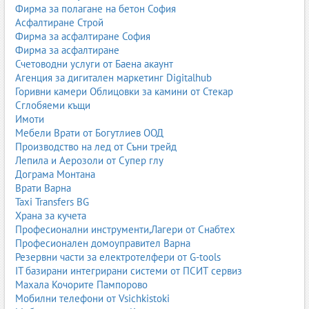
Английски език и други чужди езици
Фирма за полагане на бетон София
Музика, изобразително изкуство, технологии и
Асфалтиране Строй
предприемачество, физическо възпитание
Фирма за асфалтиране София
Фирма за асфалтиране
Учебните помагала за този етап включват:
Счетоводни услуги от Баена акаунт
Агенция за дигитален маркетинг Digitalhub
работни тетрадки
Горивни камери Облицовки за камини от Стекар
тетрадки за упражнения
Сглобяеми къщи
сборници със задачи по математика
Имоти
помагала за четене с разбиране
Мебели Врати от Богутлиев ООД
правописни и граматични помагала
Производство на лед от Съни трейд
тестове за проверка на знанията
Лепила и Аерозоли от Супер глу
Целта е да се изгради стабилна основа по четене, писане,
Дограма Монтана
смятане, логическо мислене и базови знания за света.
Врати Варна
Taxi Transfers BG
Учебници и помагала за прогимназиален етап (5.–7. клас)
Храна за кучета
Професионални инструменти,Лагери от Снабтех
В прогимназиалния етап учебното съдържание става по-
Професионален домоуправител Варна
задълбочено и специализирано. Учебниците обхващат:
Резервни части за електротелфери от G-tools
IT базирани интегрирани системи от ПСИТ сервиз
Български език и литература
Махала Кочорите Пампорово
Математика
Мобилни телефони от Vsichkistoki
История и цивилизации