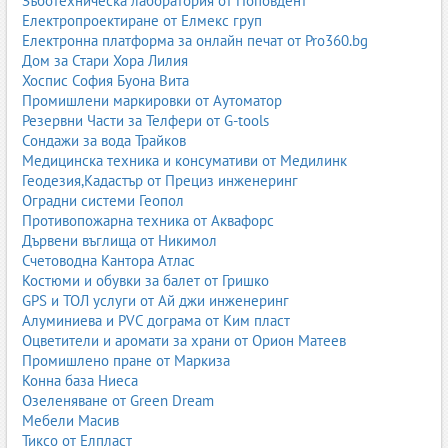
Зъботехническа лаборатория от Поповдент
включват:
Електропроектиране от Елмекс груп
Електронна платформа за онлайн печат от Pro360.bg
учебници по английски, немски, френски, испански,
Дом за Стари Хора Лилия
италиански, руски и други езици
Хоспис София Буона Вита
работни тетрадки
Промишлени маркировки от Аутоматор
граматики
Резервни Части за Телфери от G-tools
речници
Сондажи за вода Трайков
тестови сборници
Медицинска техника и консумативи от Медилинк
подготовка за международни изпити (Cambridge, IELTS,
Геодезия,Кадастър от Прециз инженеринг
TOEFL, Goethe, DELF/DALF и др.)
Оградни системи Геопол
Противопожарна техника от Аквафорс
Много от тези помагала са придружени от аудио и видео
Дървени въглища от Никимол
материали, онлайн платформи, мобилни приложения и
Счетоводна Кантора Атлас
интерактивни упражнения.
Костюми и обувки за балет от Гришко
Ролята на учебните помагала в подготовката за изпити и
GPS и ТОЛ услуги от Ай джи инженеринг
матури
Алуминиева и PVC дограма от Ким пласт
Оцветители и аромати за храни от Орион Матеев
Учебните помагала са незаменим инструмент при
Промишлено пране от Маркиза
подготовката за:
Конна база Ниеса
Озеленяване от Green Dream
национално външно оценяване (4., 7. и 10. клас)
Мебели Масив
държавни зрелостни изпити (матури)
Тиксо от Елпласт
кандидатстудентски изпити