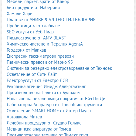
Мебели, паркет, врати от Канор
География и икономика
Био продукти от Наберини
Човекът и природата
Хамали Хари
Физика и астрономия (в по-горните класове)
Платове от УНИВЕРСАЛ ТЕКСТИЛ БЪЛГАРИЯ
Химия и опазване на околната среда
Пробиотици за отслабване
Биология и здравно образование
SEO услуги от Уеб Пиар
Чужди езици
Пясъкоструене от AMV BLAST
Информационни технологии
Химическо чистене и Пералня AgentA
Музика, изобразително изкуство, технологии и
Геодезия от Мапкад
предприемачество, физическо възпитание
Експресни таксиметрови превози
Учебните помагала за 5.–7. клас често са насочени към:
Пътнически превози от Марио 95
Системи за резервно електрозахранване от Техноек
подготовка за национално външно оценяване (НВО) след
Осветление от Сити Лайт
7. клас
Електроуслуги от Електро ЛСВ
разширено упражнение по математика и български език
Рекламна агенция Имидж Адвъртайзинг
тематични тестове и примерни изпити
Производство на Палети от Булпалет
сборници със задачи с повишена трудност
Нанасяне на незалепващи покрития от Ейч Пи Ди
помагала за олимпиади и състезания
Лабораторна Апаратура от Пролаб инструменти
Осветление, SMART HOME от Интер Пауър
Тук ролята на помагалата е особено важна, защото учениците
Автошкола Митев
се подготвят за първите по-сериозни изпити и избор на
Лечебни процедури от Студио Релакс
профил или училище.
Медицинска апаратура от Томед
Учебници и помагала за гимназиален етап (8.–12. клас)
Противопожарна техника от Тимекс груп