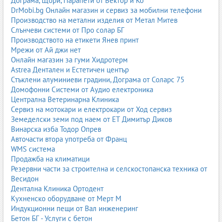
Дограма, Щори, Парапети от Вектор и Ко
За децата в детските градини и подготвителните групи се
DrMobi.bg Онлайн магазин и сервиз за мобилни телефони
предлагат:
Производство на метални изделия от Метал Митев
комплекти за предучилищна подготовка
Слънчеви системи от Про солар БГ
книжки за оцветяване и развиващи задачи
Производството на етикети Янев принт
картинни книги и албуми
Мрежи от Ай джи нет
помагала за развитие на фината моторика
Онлайн магазин за гуми Хидротерм
материали за развитие на речта и мисленето
Astrea Дентален и Естетичен център
логопедични помагала
Стъклени алуминиеви градини, Дограма от Соларс 75
Домофонни Системи от Аудио електроника
Тези ресурси са съобразени с възрастовите особености на
Централна Ветеринарна Клиника
децата и целят да развият базови умения – внимание, памет,
Сервиз на мотокари и електрокари от Ход сервиз
логика, език, социални умения, подготовка за училище.
Земеделски земи под наем от ЕТ Димитър Диков
Винарска изба Тодор Опрев
Учебници и помагала за начален етап (1.–4. клас)
Авточасти втора употреба от Франц
В началния етап учебниците и помагалата обхващат основните
WMS система
предмети:
Продажба на климатици
Резервни части за строителна и селскостопанска техника от
Български език и литература
Весидон
Математика
Дентална Клиника Ортодент
Околен свят
Кухненско оборудване от Мерт М
Човекът и обществото
Индукционни пещи от Вал инженеринг
Човекът и природата (в по-горните класове на етапа)
Бетон БГ - Услуги с бетон