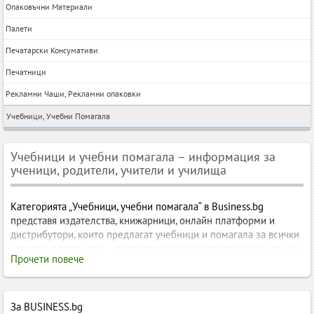
Опаковъчни Материали
Палети
Печатарски Консумативи
Печатници
Рекламни Чаши, Рекламни опаковки
Учебници, Учебни Помагала
Учебници и учебни помагала – информация за
ученици, родители, учители и училища
Категорията „Учебници, учебни помагала“ в Business.bg
представя издателства, книжарници, онлайн платформи и
дистрибутори, които предлагат учебници и помагала за всички
класове и предмети – от предучилищна възраст до гимназия и
Прочети повече
професионално образование. Тук ще намерите работни
тетрадки, сборници, тестове, атласи, езикови помагала и
ресурси за подготовка за НВО, матури, кандидатстудентски и
международни изпити.
За BUSINESS.bg