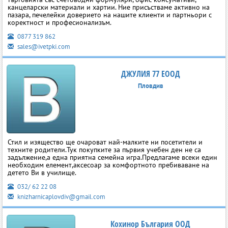
канцеларски материали и хартии. Ние присъстваме активно на
пазара, печелейки доверието на нашите клиенти и партньори с
коректност и професионализъм.
0877 319 862
sales@ivetpki.com
ДЖУЛИЯ 77 ЕООД
Пловдив
Стил и изящество ще очароват най-малките ни посетители и
техните родители.Тук покупките за първия учебен ден не са
задължение,а една приятна семейна игра.Предлагаме всеки един
необходим елемент,аксесоар за комфортното пребиваване на
детето Ви в училище.
032/ 62 22 08
knizharnicaplovdiv@gmail.com
Кохинор България ООД