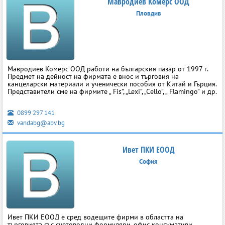
Мавродиев Комерс ООД
Пловдив
Мавродиев Комерс ООД работи на българския пазар от 1997 г.
Предмет на дейност на фирмата е внос и търговия на
канцеларски материали и ученически пособия от Китай и Гърция.
Представители сме на фирмите „ Fis”, „Lexi”, „Cello”, „ Flamingo” и др.
0899 297 141
vandabg@abv.bg
Ивет ПКИ ЕООД
София
Ивет ПКИ ЕООД е сред водещите фирми в областта на
търговията със счетоводни формуляри, офис консумативи,