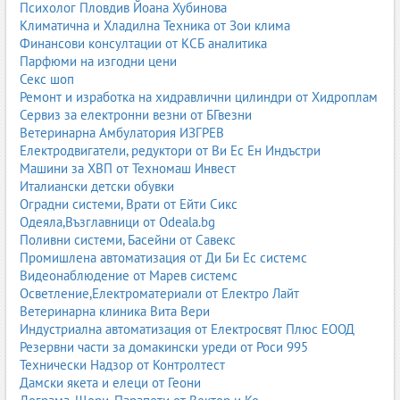
сборници със задачи
Психолог Пловдив Йоана Хубинова
тестове и примерни изпити
Климатична и Хладилна Техника от Зои клима
работни тетрадки
Финансови консултации от КСБ аналитика
атласи и карти
Парфюми на изгодни цени
речници и граматики
Секс шоп
методически ръководства за учители
Ремонт и изработка на хидравлични цилиндри от Хидроплам
помагала за самоподготовка
Сервиз за електронни везни от БГвезни
дигитални платформи и онлайн ресурси
Ветеринарна Амбулатория ИЗГРЕВ
Електродвигатели, редуктори от Ви Ес Ен Индъстри
Комбинацията от учебник и подходящи учебни помагала
Машини за ХВП от Техномаш Инвест
позволява по-пълноценно усвояване на материала, по-добра
Италиански детски обувки
подготовка за контролни, класни, изпити и матури, както и
Оградни системи, Врати от Ейти Сикс
развитие на самостоятелни умения за учене.
Одеяла,Възглавници от Odeala.bg
Поливни системи, Басейни от Савекс
Видове учебници и учебни помагала според
Промишлена автоматизация от Ди Би Ес системс
образователното ниво
Видеонаблюдение от Марев системс
Учебниците и помагалата могат да се класифицират според
Осветление,Електроматериали от Електро Лайт
образователното ниво, за което са предназначени. Това помага
Ветеринарна клиника Вита Вери
на родители, ученици и учители да се ориентират по-лесно в
Индустриална автоматизация от Електросвят Плюс ЕООД
богатото разнообразие от издания.
Резервни части за домакински уреди от Роси 995
Технически Надзор от Контролтест
Учебници и помагала за предучилищна възраст
Дамски якета и елеци от Геони