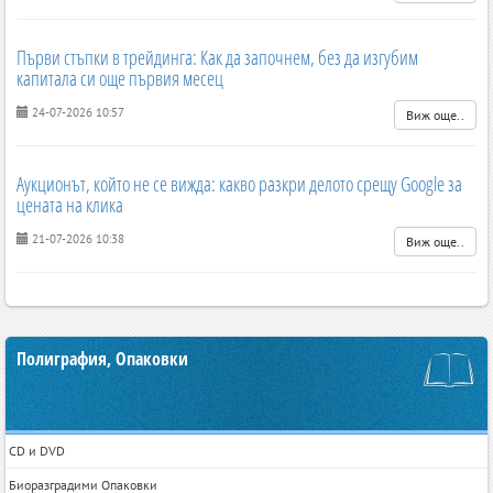
Първи стъпки в трейдинга: Как да започнем, без да изгубим
капитала си още първия месец
24-07-2026 10:57
Виж още..
Аукционът, който не се вижда: какво разкри делото срещу Google за
цената на клика
21-07-2026 10:38
Виж още..
Полиграфия, Опаковки
CD и DVD
Биоразградими Опаковки