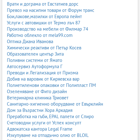
Врати и дограма от Евстатиев дорс
олимпиади и състезания
Превоз на насипни товари от Форум транс
международни езикови изпити
Бои,лакове,мазилки от Европа пейнт
Те предлагат:
Услуги с автовишки от Термо лъч 87
Производство на мебели от Филмар 74
примерни тестове по формата на изпита
Работно облекло от mela99.com
подробни решения и обяснения
Оптика Диана Иванова
стратегии за решаване на задачи
Химически реактиви от Петър Косев
съвети за управление на времето
Образователен център Зита
самооценка и проследяване на напредъка
Поливни системи от Ямато
Автосервиз Аутоформула Г
Добре подбраното помагало може да бъде решаващ фактор за
Преводи и Легализация от Призма
успеха на ученика.
Добив на варовик от Киряевска вар
Полиетиленови опаковки от Полипласт ПМ
Дигитални учебници и онлайн учебни помагала
Озеленяване от Фито дизайн
Дигитализацията навлезе и в света на учебниците и
Ветеринарна клиника Триовет
помагалата. Все повече издателства и платформи предлагат:
Санитарно-хигиенно оборудване от Евърклийн
Дом за Възрастни Хора Аркадия
електронни учебници
Преработка на гъби, EPAL палети от Спиро
интерактивни уроци
Счетоводни услуги от Успех консулт
онлайн тестове и упражнения
Адвокатска кантора Legal Frame
видео уроци
Изкупуване на отпадъчно олио от BLOIL
виртуални класни стаи