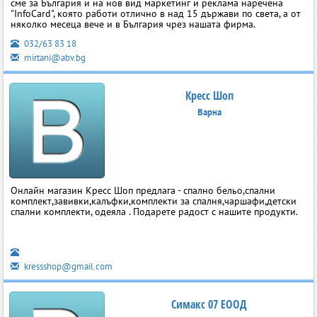
сме за България и на нов вид маркетинг и реклама наречена
"InfoCard", която работи отлично в над 15 държави по света, а от
няколко месеца вече и в България чрез нашата фирма.
032/63 83 18
mirtani@abv.bg
Кресс Шоп
Варна
Онлайн магазин Кресс Шоп предлага - спално бельо,спални
комплект,завивки,калъфки,комплекти за спалня,чаршафи,детски
спални комплекти, одеяла . Подарете радост с нашите продукти.
kressshop@gmail.com
Симакс 07 ЕООД