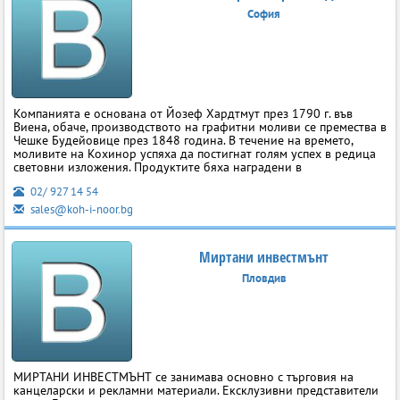
София
Компанията е основана от Йозеф Хардтмут през 1790 г. във
Виена, обаче, производството на графитни моливи се премества в
Чешке Будейовице през 1848 година. В течение на времето,
моливите на Кохинор успяха да постигнат голям успех в редица
световни изложения. Продуктите бяха наградени в
02/ 927 14 54
sales@koh-i-noor.bg
Миртани инвестмънт
Пловдив
МИРТАНИ ИНВЕСТМЪНТ се занимава основно с търговия на
канцеларски и рекламни материали. Ексклузивни представители