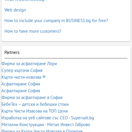
Web design
How to include your company in BUSINESS.bg for free?
How to have more customers?
Partners
Фирма за асфалтиране Лори
Супер къртачи София
Кърти-чисти-извозва ®
Асфалтиране София
Асфалтиране София
Фирма за асфалтиране в София
БебеТех – детски и бебешки стоки
Кърти Чисти Извозва на ТОП Цени
Изработка на уеб сайтове със СЕО - Supersait.bg
Метални Конструкции - Метал Инвест Габрово
Фирма за Кърти Чисти Извозва в Пловдив