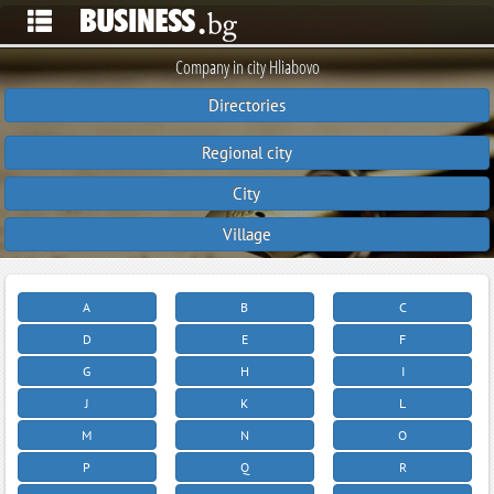
Company in city Hliabovo
Directories
Regional city
City
Village
A
B
C
D
E
F
G
H
I
J
K
L
M
N
O
P
Q
R