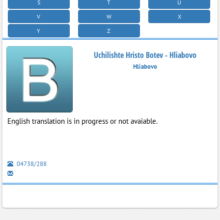
S
T
U
V
W
X
Y
Z
Uchilishte Hristo Botev - Hliabovo
Hliabovo
English translation is in progress or not avaiable.
04738/288