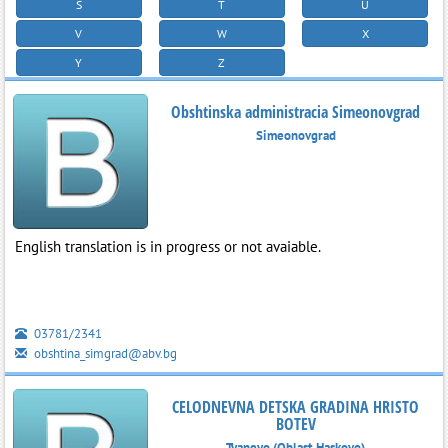
S
T
U
V
W
X
Y
Z
Obshtinska administracia Simeonovgrad
Simeonovgrad
English translation is in progress or not avaiable.
03781/2341
obshtina_simgrad@abv.bg
CELODNEVNA DETSKA GRADINA HRISTO
BOTEV
Tyanevo (Oblast Haskovo)