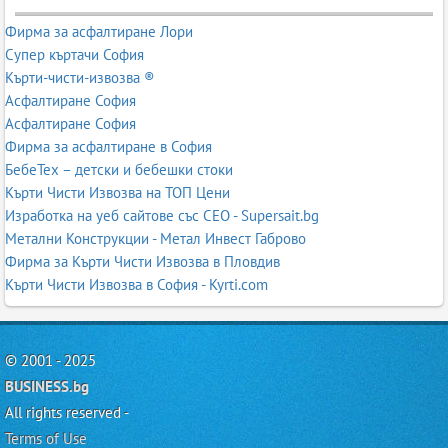
Фирма за асфалтиране Лори
Супер къртачи София
Кърти-чисти-извозва ®
Асфалтиране София
Асфалтиране София
Фирма за асфалтиране в София
БебеТех – детски и бебешки стоки
Кърти Чисти Извозва на ТОП Цени
Изработка на уеб сайтове със СЕО - Supersait.bg
Метални Конструкции - Метал Инвест Габрово
Фирма за Кърти Чисти Извозва в Пловдив
Кърти Чисти Извозва в София - Kyrti.com
© 2001 - 2025
BUSINESS.bg
All rights reserved -
Terms of Use