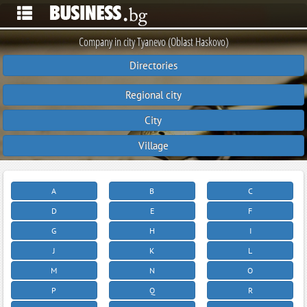
Company in city Tyanevo (Oblast Haskovo)
Directories
Regional city
City
Village
A
B
C
D
E
F
G
H
I
J
K
L
M
N
O
P
Q
R