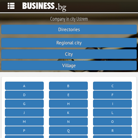
Company in city Ustrem
Directories
Regional city
City
Village
A
B
C
D
E
F
G
H
I
J
K
L
M
N
O
P
Q
R