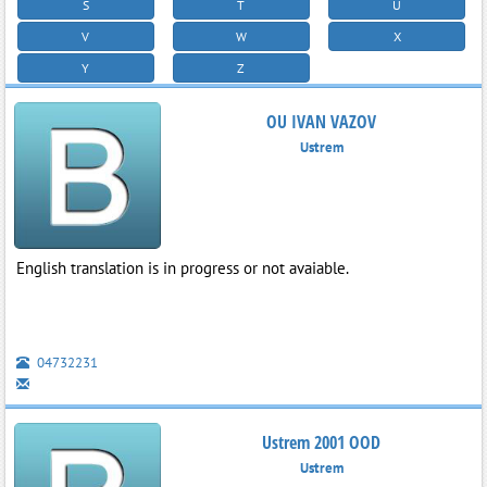
S
T
U
V
W
X
Y
Z
OU IVAN VAZOV
Ustrem
English translation is in progress or not avaiable.
04732231
Ustrem 2001 OOD
Ustrem