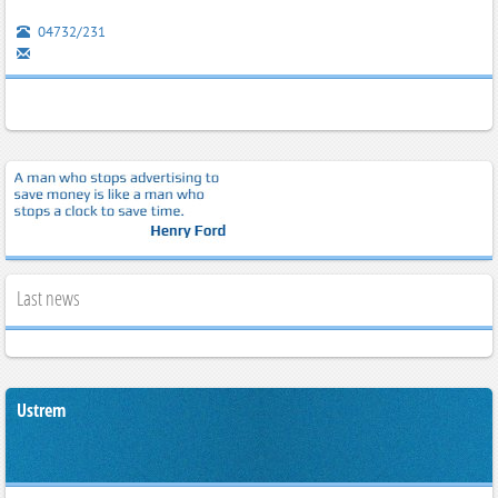
04732/231
Last news
Ustrem