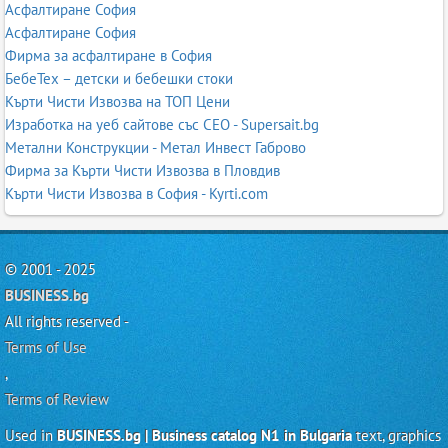
Асфалтиране София
Асфалтиране София
Фирма за асфалтиране в София
БебеТех – детски и бебешки стоки
Кърти Чисти Извозва на ТОП Цени
Изработка на уеб сайтове със СЕО - Supersait.bg
Метални Конструкции - Метал Инвест Габрово
Фирма за Кърти Чисти Извозва в Пловдив
Кърти Чисти Извозва в София - Kyrti.com
© 2001 - 2025
BUSINESS.bg
All rights reserved -
Terms of Use
,
Terms of Review
Used in
BUSINESS.bg | Business catalog N1 in Bulgaria
text, graphics