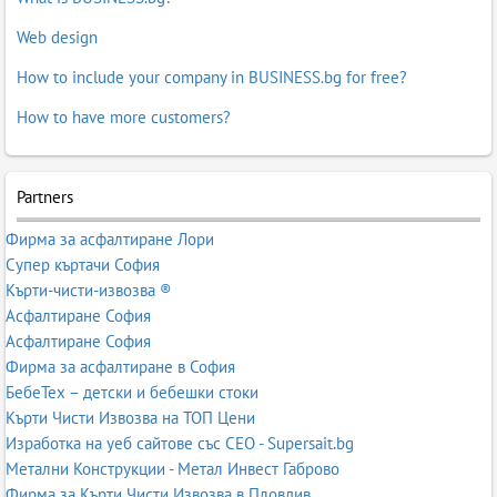
Web design
How to include your company in BUSINESS.bg for free?
How to have more customers?
Partners
Фирма за асфалтиране Лори
Супер къртачи София
Кърти-чисти-извозва ®
Асфалтиране София
Асфалтиране София
Фирма за асфалтиране в София
БебеТех – детски и бебешки стоки
Кърти Чисти Извозва на ТОП Цени
Изработка на уеб сайтове със СЕО - Supersait.bg
Метални Конструкции - Метал Инвест Габрово
Фирма за Кърти Чисти Извозва в Пловдив