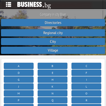
Company in city Biser
Directories
Regional city
City
Village
A
B
C
D
E
F
G
H
I
J
K
L
M
N
O
P
Q
R