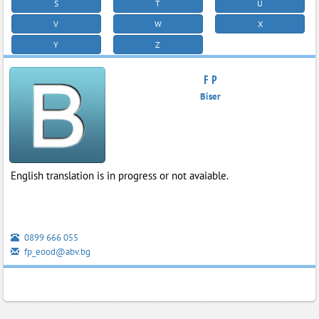
S
T
U
V
W
X
Y
Z
F P
Biser
English translation is in progress or not avaiable.
0899 666 055
fp_eood@abv.bg