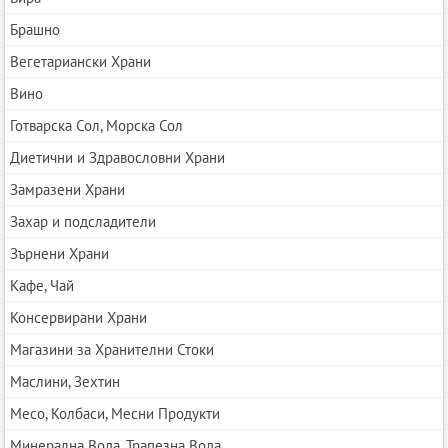
Брашно
Вегетариански Храни
Вино
Готварска Сол, Морска Сол
Диетични и Здравословни Храни
Замразени Храни
Захар и подсладители
Зърнени Храни
Кафе, Чай
Консервирани Храни
Магазини за Хранителни Стоки
Маслини, Зехтин
Месо, Колбаси, Месни Продукти
Минерална Вода, Трапезна Вода