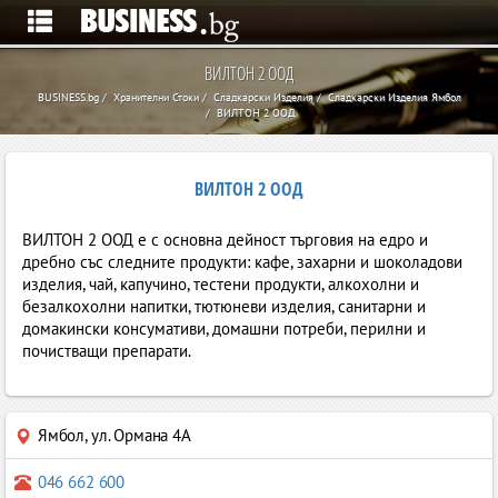
ВИЛТОН 2 ООД
BUSINESS.bg
Хранителни Стоки
Сладкарски Изделия
Сладкарски Изделия Ямбол
ВИЛТОН 2 ООД
ВИЛТОН 2 ООД
ВИЛТОН 2 ООД е с основна дейност търговия на едро и
дребно със следните продукти: кафе, захарни и шоколадови
изделия, чай, капучино, тестени продукти, алкохолни и
безалкохолни напитки, тютюневи изделия, санитарни и
домакински консумативи, домашни потреби, перилни и
почистващи препарати.
Ямбол
,
ул. Ормана 4А
046 662 600