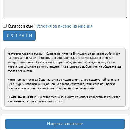
Съгласен съм |
Условия за писане на мнения
И З П Р А Т И
Уважаеми клиенти когато публикувате мнение Ви молим да запазите добрия тон
на общуване и да се придържате и излагате фактите които касаят и описват
конкретния случай. Всякакви коментари и обидни квалификации по адрес на
хората или фирмите за които пишете и са в разрез с добрия тон на общуване ще
бъдат премахвани.
Коментарите може да бъдат изтрити от модераторите, ако съдържат обидни или
нецензурни квалификации, обиди на расова, сексуална, етническа или верска
основа или призиви към насилие по адрес на конкретни лица.
ПРАВО НА ОТГОВОР
- На всяка фирма, към която се отнася конкретният коментар
или мнение, се дава правото на отговор.
Изпрати запитване