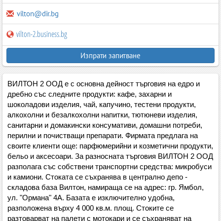
vilton@dir.bg
vilton-2.business.bg
Изпрати запитване
ВИЛТОН 2 ООД е с основна дейност търговия на едро и
дребно със следните продукти: кафе, захарни и
шоколадови изделия, чай, капучино, тестени продукти,
алкохолни и безалкохолни напитки, тютюневи изделия,
санитарни и домакински консумативи, домашни потреби,
перилни и почистващи препарати. Фирмата предлага на
своите клиенти още: парфюмерийни и козметични продукти,
бельо и аксесоари. За разносната търговия ВИЛТОН 2 ООД
разполага със собствени транспортни средства: микробуси
и камиони. Стоката се съхранява в централно депо -
складова база Вилтон, намираща се на адрес: гр. Ямбол,
ул. "Ормана" 4А. Базата е изключително удобна,
разположена върху 4 000 кв.м. площ. Стоките се
разтоварват на палети с мотокари и се съхраняват на