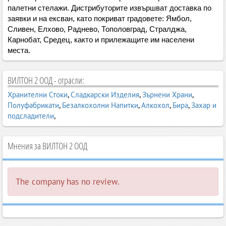
палетни стелажи. Дистрибуторите извършват доставка по
заявки и на ексван, като покриват градовете: Ямбол,
Сливен, Елхово, Раднево, Тополовград, Стралджа,
Карнобат, Средец, както и прилежащите им населени
места.
ВИЛТОН 2 ООД - отрасли:
Хранителни Стоки
,
Сладкарски Изделия
,
Зърнени Храни
,
Полуфабрикати
,
Безалкохолни Напитки
,
Алкохол
,
Бира
,
Захар и
подсладители
,
Мнения за ВИЛТОН 2 ООД
The company has no review.