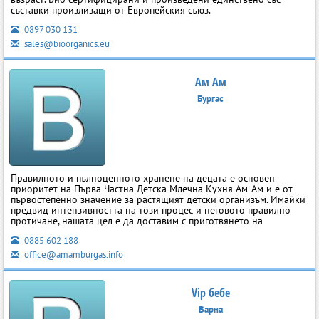
съставки произлизащи от Европейския съюз.
0897 030 131
sales@bioorganics.eu
Ам Ам
Бургас
Правилното и пълноценното хранене на децата е основен
приоритет на Първа Частна Детска Млечна Кухня Ам-Ам и е от
първостепенно значение за растящият детски организъм. Имайки
предвид интензивността на този процес и неговото правилно
протичане, нашата цел е да доставим с приготвянето на
0885 602 188
office@amamburgas.info
Vip бебе
Варна