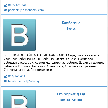
0885 101 748
porachki@dkbeborani.com
Бамболино
Бургас
БЕБЕШКИ ОНЛАЙН МАГАЗИН БАМБОЛИНО предлага на своите
клиенти: Бебешки Каши, Бебешки млека, чайове, Памперси,
Бебешки аксесоари, Козметика, Дрехи за бебето, Дрехи за детето,
Бебешки Колички, Бебешки Креватчета, Столчета за хранене,
Столчета за кола, Проходилки и
056/862 421
bambolino_71@abv.bg
Еко Маркет ДЗЗД
Велико Търново