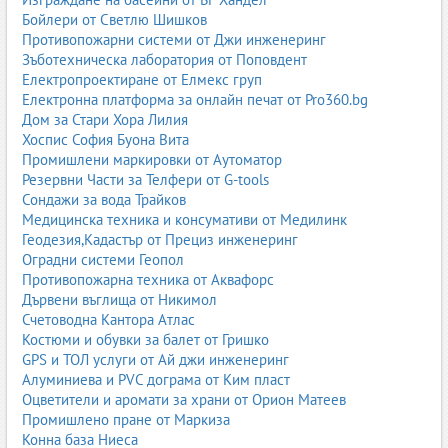
Бойлери от Светлю Шишков
Противопожарни системи от Джи инженеринг
Зъботехническа лаборатория от Поповдент
Електропроектиране от Елмекс груп
Електронна платформа за онлайн печат от Pro360.bg
Дом за Стари Хора Лилия
Хоспис София Буона Вита
Промишлени маркировки от Аутоматор
Резервни Части за Телфери от G-tools
Сондажи за вода Трайков
Медицинска техника и консумативи от Медилинк
Геодезия,Кадастър от Прециз инженеринг
Оградни системи Геопол
Противопожарна техника от Аквафорс
Дървени въглища от Никимол
Счетоводна Кантора Атлас
Костюми и обувки за балет от Гришко
GPS и ТОЛ услуги от Ай джи инженеринг
Алуминиева и PVC дограма от Ким пласт
Оцветители и аромати за храни от Орион Матеев
Промишлено пране от Маркиза
Конна база Ниеса