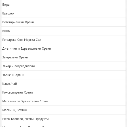
Бира
Брашно
Вегетариански Храни
Вино
Готварска Сол, Морска Сол
Диетични и Здравословни Храни
Замразени Храни
Захар и подсладители
Зърнени Храни
Кафе, Чай
Консервирани Храни
Магазини за Хранителни Стоки
Маслини, Зехтин
Месо, Колбаси, Месни Продукти