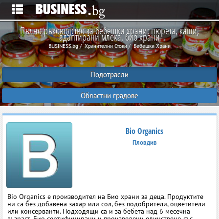
Пълно ръководство за бебешки храни: пюрета, каши,
адаптирани млека, био храни
BUSINESS.bg
Хранителни Стоки
Бебешки Храни
Подотрасли
Областни градове
Bio Organics
Пловдив
Bio Organics е производител на Био храни за деца. Продуктите
ни са без добавена захар или сол, без подобрители, оцветители
или консерванти. Подходящи са и за бебета над 6 месечна
възраст. Био сертифицирани и произведени единствено със