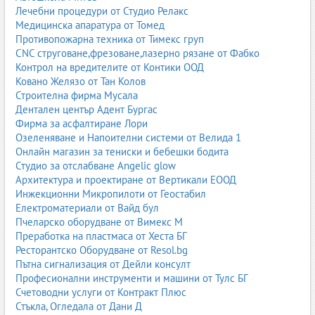
хранителни вещества.
Лечебни процедури от Студио Релакс
Медицинска апаратура от Томед
Какво да гледаме при избор на бебешка храна?
Противопожарна техника от Тимекс груп
CNC струговане,фрезоване,лазерно рязане от Фабко
Състав, възрастова група, наличие на алергени, био
Контрол на вредителите от Контики ООД
сертификати, липса на добавена захар и изкуствени добавки.
Ковано Желязо от Тан Колов
Какво означава био бебешка храна?
Строителна фирма Мусала
Дентален център Адент Бургас
Това са храни, произведени от сертифицирани органични
Фирма за асфалтиране Лори
съставки, без пестициди, ГМО и изкуствени добавки.
Озеленяване и Напоителни системи от Велида 1
Онлайн магазин за тениски и бебешки бодита
Заключение
Студио за отслабване Angelic glow
Секторът „Бебешки храни“ е изключително важен и
Архитектура и проектиране от Вертикали ЕООД
чувствителен, изискващ високи стандарти за качество,
Инжекционни Микропилоти от Геостабил
безопасност и прозрачност. Тази PILAR страница представя
Електроматериали от Вайд бул
основните подкатегории, тенденции и особености на пазара,
Пчеларско оборудване от Вимекс М
като подпомага родителите и бизнеса да направят
Преработка на пластмаса от Хеста БГ
информиран избор.
Ресторантско Оборудване от Resol.bg
Пътна сигнализация от Дейли консулт
Детска млечна кухня
,
Плодови пюрета
,
Производство на
Професионални инструменти и машини от Тулс БГ
Бебешки Храни
,
Сокове - зеленчукови
Счетоводни услуги от Контракт Плюс
Стъкла, Огледала от Дани Д