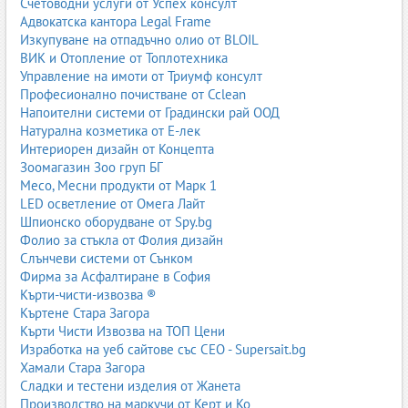
Счетоводни услуги от Успех консулт
Адвокатска кантора Legal Frame
Изкупуване на отпадъчно олио от BLOIL
ВИК и Отопление от Топлотехника
Управление на имоти от Триумф консулт
Професионално почистване от Cclean
Напоителни системи от Градински рай ООД
Натурална козметика от Е-лек
Интериорен дизайн от Концепта
Зоомагазин Зоо груп БГ
Месо, Месни продукти от Марк 1
LED осветление от Омега Лайт
Шпионско оборудване от Spy.bg
Фолио за стъкла от Фолия дизайн
Слънчеви системи от Сънком
Фирма за Асфалтиране в София
Кърти-чисти-извозва ®
Къртене Стара Загора
Кърти Чисти Извозва на ТОП Цени
Изработка на уеб сайтове със СЕО - Supersait.bg
Хамали Стара Загора
Сладки и тестени изделия от Жанета
Производство на маркучи от Керт и Ко