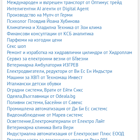
Международен и вътрешен транспорт от Оптимус трейд
Адаптираните млека представляват специално разработени
Интелигентни AI агенти от Digital Agent
млечни формули, които заместват или допълват кърменето. Те
Производство на Мулч от Герми
са съобразени с хранителните нужди на бебетата и съдържат
Психолог Пловдив Йоана Хубинова
балансирани количества протеини, мазнини, витамини и
Климатична и Хладилна Техника от Зои клима
минерали. Съществуват формули за новородени, за деца над 6
Финансови консултации от КСБ аналитика
месеца, за чувствителни бебета, хипоалергенни формули и
Парфюми на изгодни цени
специализирани продукти. Производството на адаптирани
Секс шоп
млека е строго контролирано, а родителите обръщат внимание
Ремонт и изработка на хидравлични цилиндри от Хидроплам
на състава, наличието на палмово масло, пробиотици,
Сервиз за електронни везни от БГвезни
пребиотици и DHA. Пазарът е силно конкурентен и включва
Ветеринарна Амбулатория ИЗГРЕВ
международни и български марки.
Електродвигатели, редуктори от Ви Ес Ен Индъстри
Машини за ХВП от Техномаш Инвест
Био и органични бебешки храни
Италиански детски обувки
Био и органичните бебешки храни се произвеждат от
Оградни системи, Врати от Ейти Сикс
сертифицирани съставки, отгледани без пестициди, ГМО и
Одеяла,Възглавници от Odeala.bg
изкуствени добавки. Те са предпочитани от родители, които
Поливни системи, Басейни от Савекс
търсят максимално чисти и натурални продукти. Био храни се
Промишлена автоматизация от Ди Би Ес системс
предлагат под формата на пюрета, каши, десерти, напитки и
Видеонаблюдение от Марев системс
закуски. Този сегмент расте бързо, движен от тенденциите към
Осветление,Електроматериали от Електро Лайт
здравословно хранене и устойчиво производство.
Ветеринарна клиника Вита Вери
Производителите акцентират върху прозрачността на състава,
Индустриална автоматизация от Електросвят Плюс ЕООД
екологичните опаковки и минималната обработка.
Резервни части за домакински уреди от Роси 995