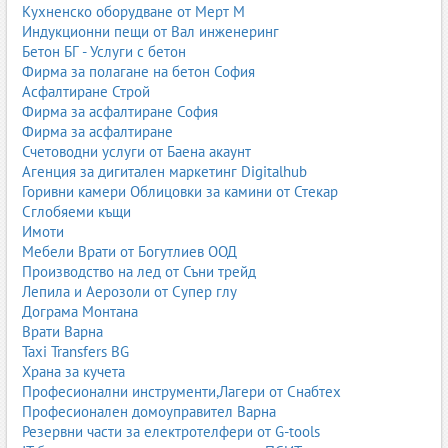
Кухненско оборудване от Мерт М
Храни за деца над 1 година
Индукционни пещи от Вал инженеринг
Бетон БГ - Услуги с бетон
След навършване на 1 година децата започват да консумират
Фирма за полагане на бетон София
по-широк набор от храни. Производителите предлагат
Асфалтиране Строй
специални менюта, закуски, напитки и десерти, съобразени с
Фирма за асфалтиране София
нуждите на малките деца. Тези продукти са по-плътни като
Фирма за асфалтиране
текстура и по-богати на хранителни вещества. Родителите
Счетоводни услуги от Баена акаунт
търсят храни без излишни добавки, с балансиран състав и
Агенция за дигитален маркетинг Digitalhub
подходящи за ежедневна консумация. Пазарът включва био
Горивни камери Облицовки за камини от Стекар
продукти, готови ястия, зърнени закуски и детски напитки.
Сглобяеми къщи
Хипоалергенни и специализирани храни
Имоти
Мебели Врати от Богутлиев ООД
Хипоалергенните и специализирани бебешки храни са
Производство на лед от Съни трейд
предназначени за деца с алергии, непоносимости или
Лепила и Аерозоли от Супер глу
специфични нужди. Те включват формули без лактоза, без
Дограма Монтана
глутен, хидролизирани млека, аминокиселинни формули и
Врати Варна
специални пюрета. Производството им е строго контролирано,
Taxi Transfers BG
а съставът е подбран така, че да минимизира риска от
Храна за кучета
алергични реакции. Родителите търсят продукти, препоръчани
Професионални инструменти,Лагери от Снабтех
от педиатри и с доказана безопасност.
Професионален домоуправител Варна
Резервни части за електротелфери от G-tools
Тенденции и иновации при бебешките храни