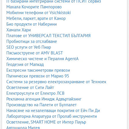
IT базирани интегрирани системи от ПСИТ сервиз
Пазарът на бебешки храни се развива бързо под влияние на
Махала Кочорите Пампорово
здравословните тенденции, технологиите и изискванията на
Мобилни телефони от Vsichkistoki
родителите. Все по-популярни стават био продуктите,
Мебели, паркет, врати от Канор
минимално обработените храни, продукти без добавена захар
Био продукти от Наберини
и устойчивите опаковки. Производителите разработват нови
Хамали Хари
формули с пробиотици, пребиотици, DHA и растителни
Платове от УНИВЕРСАЛ ТЕКСТИЛ БЪЛГАРИЯ
протеини. Онлайн търговията и абонаментните кутии също
Пробиотици за отслабване
променят начина, по който родителите купуват бебешки храни.
SEO услуги от Уеб Пиар
Пясъкоструене от AMV BLAST
Често задавани въпроси
Химическо чистене и Пералня AgentA
Кои са основните видове бебешки храни?
Геодезия от Мапкад
Експресни таксиметрови превози
Основните видове включват пюрета, каши, адаптирани млека,
Пътнически превози от Марио 95
био храни, напитки, десерти и специализирани продукти.
Системи за резервно електрозахранване от Техноек
Кога започва захранването?
Осветление от Сити Лайт
Електроуслуги от Електро ЛСВ
Обикновено между 4 и 6 месеца, според препоръките на
Рекламна агенция Имидж Адвъртайзинг
педиатър и индивидуалните нужди на детето.
Производство на Палети от Булпалет
Нанасяне на незалепващи покрития от Ейч Пи Ди
Какво представлява адаптираното мляко?
Лабораторна Апаратура от Пролаб инструменти
Това е специално разработена млечна формула, която
Осветление, SMART HOME от Интер Пауър
замества или допълва кърменето и осигурява необходимите
Автошкола Митев