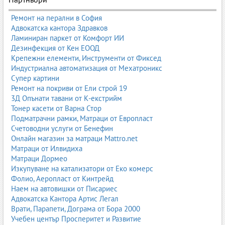
при захранването. Те могат да бъдат еднокомпонентни или
многокомпонентни, като включват зеленчуци, плодове, месо,
Ремонт на перални в София
риба или комбинации. Пюретата са фино смлени, за да бъдат
Адвокатска кантора Здравков
лесни за преглъщане и усвояване. Производителите обръщат
Ламиниран паркет от Комфорт ИИ
внимание на произхода на суровините, липсата на добавена
Дезинфекция от Кен ЕООД
сол, захар и изкуствени съставки. Пазарът предлага бурканчета,
Крепежни елементи, Инструменти от Фиксед
паучове и готови менюта за различни възрастови групи.
Индустриална автоматизация от Мехатроникс
Родителите предпочитат продукти с ясен етикет, био
Супер картини
сертификати и минимална обработка.
Ремонт на покриви от Ели строй 19
3Д Опънати тавани от К-екстрийм
Бебешки каши
Тонер касети от Варна Стор
Подматрачни рамки, Матраци от Европласт
Бебешките каши са важна част от менюто на децата след 4–6-
Счетоводни услуги от Бенефин
месечна възраст. Те могат да бъдат млечни или безмлечни, с
Онлайн магазин за матраци Mattro.net
глутен или без глутен, в зависимост от възрастта и нуждите на
Матраци от Илвидиха
детето. Основните съставки включват ориз, овес, елда, просо,
Матраци Дормео
царевица и други зърнени култури. Кашите често са обогатени
Изкупуване на катализатори от Еко комерс
с витамини, минерали и пробиотици. Родителите търсят
Фолио, Аеропласт от Кинтрейд
продукти с чист състав, без добавена захар и без изкуствени
Наем на автовишки от Писариес
ароматизанти. Пазарът предлага разнообразие от вкусове и
Адвокатска Кантора Артис Легал
формули, подходящи за различни етапи от развитието.
Врати, Парапети, Дограма от Бора 2000
Адаптирани млека
Учебен център Просперитет и Развитие