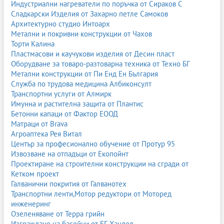
Индустриални нагреватели по поръчка от Сираков С
Сладкарски Изделия от Захарно петле Самоков
Архитектурно студио Интоарх
Метални и покривни конструкции от Чахов
Торти Калина
Пластмасови и каучукови изделия от Десин пласт
Оборудване за товаро-разтоварна техника от Техно БГ
Метални конструкции от Пи Енд Ен България
Служба по трудова медицина Албиконсулт
Транспортни услуги от Алмирк
Имунна и растителна защита от Плантис
Бетонни капаци от Фактор ЕООД
Матраци от Brava
Агроаптека Рея Витал
Център за професионално обучение от Протур 95
Извозване на отпадъци от Екопойнт
Проектиране на строителни конструкции на сгради от
Кетком проект
Галванични покрития от Галванотех
Транспортни ленти,Мотор редуктори от Моторед
инженеринг
Озеленяване от Терра грийн
Изграждане на басейни от БГ Хандел