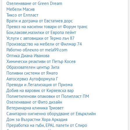
Озеленяване от Green Dream
Мебели Масив
Тиксо от Елпласт
Врати и дограма от Евстатиев дорс
Превоз на насипни товари от Форум транс
Бои,лакове,мазилки от Европа пейнт
Услуги с автовишки от Термо лъч 87
Производство на мебели от Филмар 74
Работно облекло от mela99.com
Оптика Диана Иванова
Химически реактиви от Петър Косев
Образователен център Зита
Поливни системи от Ямато
Автосервиз Аутоформула Г
Преводи и Легализация от Призма
Добив на варовик от Киряевска вар
Полиетиленови опаковки от Полипласт ПМ
Озеленяване от Фито дизайн
Ветеринарна клиника Триовет
Санитарно-хигиенно оборудване от Евърклийн
Дом за Възрастни Хора Аркадия
Преработка на гъби, EPAL палети от Спиро