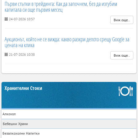
Първи стъпки в трейдинга: Как да започнем, без да изгубим
капитала си още първия месец
24-07-2026 10:57
Виж още..
Аукционът, който не се вижда: какво разкри делото срещу Google за
цената на клика
21-07-2026 10:38
Виж още..
Хранителни Стоки
Алкохол
Бебешки Храни
Безалкохолни Напитки