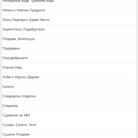
Минерална Вода, Трапезна Вода
Мляко и Млечни Продукти
Олио, Маргарин, Краве Масло
Оцветители, Подобрители
Плодове, Зеленчуци
Подправки
Полуфабрикати
Пчелен Мед
Риба и Морски Дарове
Салати
Сладкарски Изделия
Сладолед
Суровини за ХВП
Сухари, Солети, Чипс
Сушени Плодове