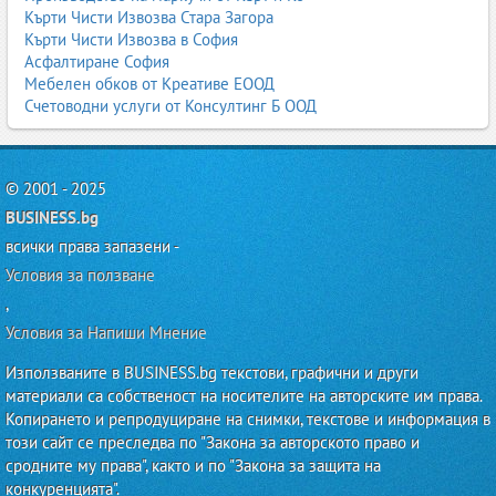
Кърти Чисти Извозва Стара Загора
Кърти Чисти Извозва в София
Асфалтиране София
Мебелен обков от Креативе ЕООД
Счетоводни услуги от Консултинг Б ООД
© 2001 - 2025
BUSINESS.bg
всички права запазени -
Условия за ползване
,
Условия за Напиши Мнение
Използваните в BUSINESS.bg текстови, графични и други
материали са собственост на носителите на авторските им права.
Копирането и репродуциране на снимки, текстове и информация в
този сайт се преследва по "Закона за авторското право и
сродните му права", както и по "Закона за защита на
конкуренцията".