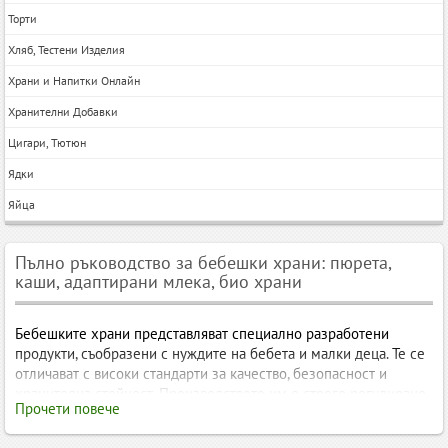
Торти
Хляб, Тестени Изделия
Храни и Напитки Онлайн
Хранителни Добавки
Цигари, Тютюн
Ядки
Яйца
Пълно ръководство за бебешки храни: пюрета,
каши, адаптирани млека, био храни
Бебешките храни представляват специално разработени
продукти, съобразени с нуждите на бебета и малки деца. Те се
отличават с високи стандарти за качество, безопасност и
хранителна стойност. Производството им е строго регулирано,
Прочети повече
като се следят фактори като съдържание на витамини,
минерали, алергени, текстура и възрастова пригодност.