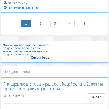
0884 425 923
office@e-bakalia.com
1
2
3
4
5
Последни новини
AI внедряване за бизнеса – разговор с Тодор Терзиев от Zenterra за
грешките, разходите и първата стъпка
30-07-2026 11:03
Виж още..