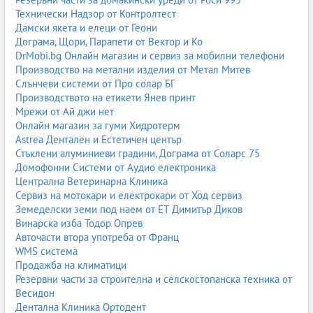
Технически Надзор от Контролтест
Бебешки напитки
Дамски якета и елеци от Геони
Дограма, Щори, Парапети от Вектор и Ко
Бебешките напитки включват чайове, води, сокове и
DrMobi.bg Онлайн магазин и сервиз за мобилни телефони
специализирани напитки за малки деца. Те са съобразени с
Производство на метални изделия от Метал Митев
възрастта и не съдържат кофеин, изкуствени подсладители или
Слънчеви системи от Про солар БГ
оцветители. Чайовете за бебета често са на билкова основа –
Производството на етикети Янев принт
лайка, копър, анасон. Соковете за бебета са с ниска
Мрежи от Ай джи нет
киселинност и без добавена захар. Производителите
Онлайн магазин за гуми Хидротерм
предлагат и напитки, обогатени с витамини и минерали.
Astrea Дентален и Естетичен център
Родителите търсят продукти с ясен произход и безопасен
Стъклени алуминиеви градини, Дограма от Соларс 75
състав.
Домофонни Системи от Аудио електроника
Бебешки десерти
Централна Ветеринарна Клиника
Сервиз на мотокари и електрокари от Ход сервиз
Бебешките десерти включват кремчета, плодови пюрета,
Земеделски земи под наем от ЕТ Димитър Диков
млечни десерти и бисквити, съобразени с възрастта. Те са
Винарска изба Тодор Опрев
разработени така, че да бъдат лесни за храносмилане и да не
Авточасти втора употреба от Франц
съдържат излишни подсладители. Десертите често са
WMS система
обогатени с калций, витамини и пробиотици. Пазарът предлага
Продажба на климатици
разнообразие от вкусове и текстури, подходящи за различни
Резервни части за строителна и селскостопанска техника от
етапи от развитието. Родителите предпочитат продукти без
Весидон
изкуствени добавки и с минимална обработка.
Дентална Клиника Ортодент