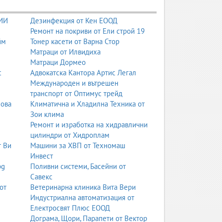
 ИИ
Дезинфекция от Кен ЕООД
Ремонт на покриви от Ели строй 19
йм
Тонер касети от Варна Стор
Матраци от Илвидиха
Матраци Дормео
с
Адвокатска Кантора Артис Легал
Международен и вътрешен
транспорт от Оптимус трейд
нова
Климатична и Хладилна Техника от
Зои клима
Ремонт и изработка на хидравлични
цилиндри от Хидроплам
т Ви
Машини за ХВП от Техномаш
Инвест
bg
Поливни системи, Басейни от
Савекс
от
Ветеринарна клиника Вита Вери
Индустриална автоматизация от
Електросвят Плюс ЕООД
Дограма, Щори, Парапети от Вектор