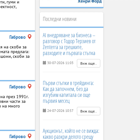
ги, гуми и
ектност,
Последни новини
AI внедряване за бизнеса –
Габрово
разговор с Тодор Терзиев от
Zenterra за грешките,
я на скоби за
мата предлага:
разходите и първата стъпка
шони, скоби за
30-07-2026 11:03
Виж още..
Първи стъпки в трейдинга:
Габрово
Как да започнем, без да
изгубим капитала си още
ана през 1991г.
първия месец
рвни части за
и на много
24-07-2026 10:57
Виж още..
Аукционът, който не се вижда:
какво разкри делото срещу
Габрово