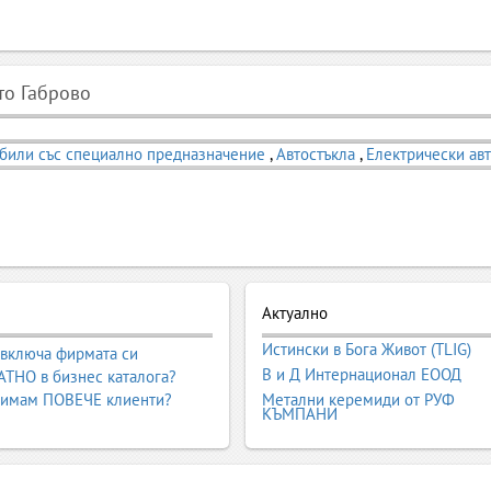
то Габрово
били със специално предназначение
,
Автостъкла
,
Електрически ав
Актуално
Истински в Бога Живот (TLIG)
 включа фирмата си
В и Д Интернационал ЕООД
ТНО в бизнес каталога?
 имам ПОВЕЧЕ клиенти?
Метални керемиди от РУФ
КЪМПАНИ