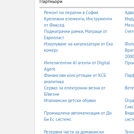
Партньори
Ремонт на перални в София
Адво
Крепежни елементи, Инструменти
Инду
от Фиксед
Мех
Подматрачни рамки, Матраци от
Счет
Европласт
Изкупуване на катализатори от Еко
Фоли
комерс
Врат
200
Интелигентни AI агенти от Digital
Прои
Agent
Финансови консултации от КСБ
Парф
аналитика
Сервиз за електронни везни от
Вете
БГвезни
Италиански детски обувки
Огра
Сикс
Промишлена автоматизация от Ди
Вид
Би Ес системс
сист
Резервни части за домакински
Техн