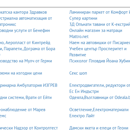
катска кантора Здравков
Ламиниран паркет от Комфорт
стриална автоматизация от
Супер картини
атроникс
3Д Опънати тавани от К-екстри
оводни услуги от Бенефин
Онлайн магазин за матраци
Mattro.net
о, Аеропласт от Кинтрейд
Наем на автовишки от Писарие
и, Парапети, Дограма от Бора
Учебен център Просперитет и
0
Развитие
зводство на Мулч от Герми
Психолог Пловдив Йоана Хуби
юми на изгодни цени
Секс шоп
ринарна Амбулатория ИЗГРЕВ
Електродвигатели, редуктори о
Ес Ен Индъстри
дни системи, Врати от Ейти
Одеяла,Възглавници от Odeala.
еонаблюдение от Марев
Осветление,Електроматериали 
емс
Електро Лайт
ически Надзор от Контролтест
Дамски якета и елеци от Геони