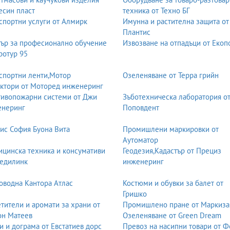
есин пласт
техника от Техно БГ
спортни услуги от Алмирк
Имунна и растителна защита от
Плантис
ър за професионално обучение
Извозване на отпадъци от Екоп
ротур 95
спортни ленти,Мотор
Озеленяване от Терра грийн
ктори от Моторед инженеринг
ивопожарни системи от Джи
Зъботехническа лаборатория о
енеринг
Поповдент
ис София Буона Вита
Промишлени маркировки от
Аутоматор
цинска техника и консумативи
Геодезия,Кадастър от Прециз
едилинк
инженеринг
оводна Кантора Атлас
Костюми и обувки за балет от
Гришко
тители и аромати за храни от
Промишлено пране от Маркиза
он Матеев
Озеленяване от Green Dream
и и дограма от Евстатиев дорс
Превоз на насипни товари от 