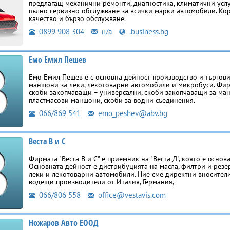
предлагащ механични ремонти, диагностика, климатични услу
пълно сервизно обслужване за всички марки автомобили. Кор
качество и бързо обслужване.
0899 908 304
н/а
.business.bg
Емо Емил Пешев
Емо Емил Пешев е с основна дейност производство и търгови
маншони за леки, лекотоварни автомобили и микробуси. Фир
скоби закопчаващи – универсални, скоби закопчаващи за ман
пластмасови маншони, скоби за водни съединения.
066/869 541
emo_peshev@abv.bg
Веста В и С
Фирмата "Веста В и С" е приемник на "Веста Д", която е основ
Основната дейност е дистрибуцията на масла, филтри и резе
леки и лекотоварни автомобили. Ние сме директни вносител
водещи производители от Италия, Германия,
066/806 558
office@vestavis.com
Ножаров Авто ЕООД