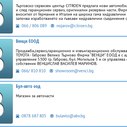
Търговско-сервизен център СITROEN предлага нови автомоби
и след гаранционен сервиз, оригинални резервни части. Фир
вносител от Германия и Италия на широка гама хидравлични
започва изработването на гъвкави хидравлични съединения 
066 / 806 089
nojarov@citroen.bg
Венци ЕООД
Продажба,сервиз,гаранционно и извънгаранционно обслужв
TOYOTA - Габрово Велико Търново Фирма “ВЕНЦИ” ЕООД е с а
управление 5300 гр. Габрово, бул. Могильов 3 и се управлява
собственик ВЕНЦИСЛАВ ВАСИЛЕВ МАРИНОВ.
066/ 810 810
showroom@venci.bg
Бул-авто оод
Магазин за авточасти
0878 687 805
bulavto@abv.bg