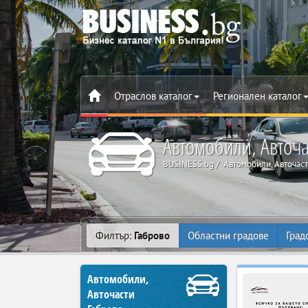
Отраслов каталог
Регионален каталог
Автомобили, Авточа
BUSINESS.bg
Автомобили, Авточас
Филтър:
Габрово
Областни градове
Град
Автомобили,
Авточасти