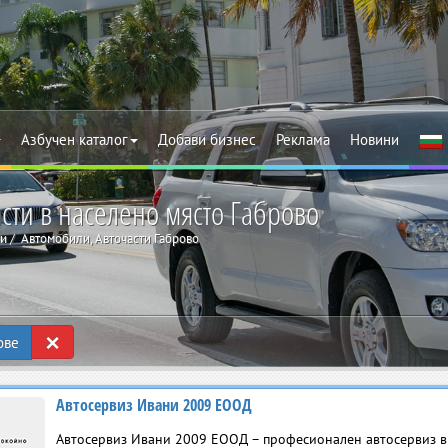
Азбучен каталог
Добави бизнес
Реклама
Новини
сти в населено място Габрово
ти
Автомобили, Авточасти Габрово
×
ове
Автосервиз Ивани 2009 ЕООД
Автосервиз Ивани 2009 ЕООД – професионален автосервиз в г