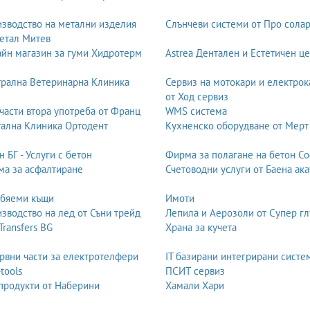
зводство на метални изделия
Слънчеви системи от Про солар
етал Митев
йн магазин за гуми Хидротерм
Astrea Дентален и Естетичен ц
рална Ветеринарна Клиника
Сервиз на мотокари и електрок
от Ход сервиз
части втора употреба от Франц
WMS система
ална Клиника Ортодент
Кухненско оборудване от Мерт
н БГ - Услуги с бетон
Фирма за полагане на бетон С
а за асфалтиране
Счетоводни услуги от Баена ака
обяеми къщи
Имоти
зводство на лед от Съни трейд
Лепила и Аерозоли от Супер гл
 Transfers BG
Храна за кучета
рвни части за електротелфери
IT базирани интегрирани систе
-tools
ПСИТ сервиз
продукти от Наберини
Хамали Хари