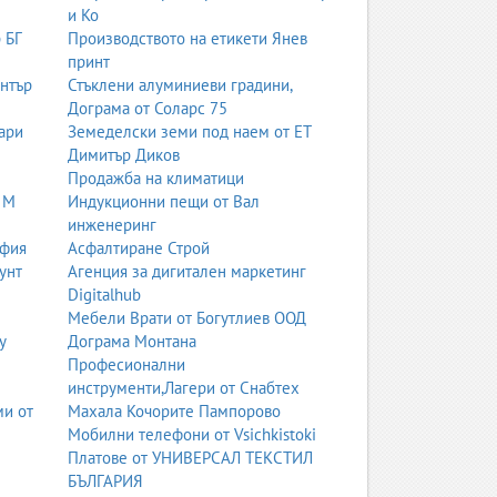
и Ко
 БГ
Производството на етикети Янев
принт
ентър
Стъклени алуминиеви градини,
Дограма от Соларс 75
ари
Земеделски земи под наем от ЕТ
Димитър Диков
Продажба на климатици
 М
Индукционни пещи от Вал
инженеринг
офия
Асфалтиране Строй
унт
Агенция за дигитален маркетинг
Digitalhub
Мебели Врати от Богутлиев ООД
у
Дограма Монтана
Професионални
инструменти,Лагери от Снабтех
ми от
Махала Кочорите Пампорово
Мобилни телефони от Vsichkistoki
Платове от УНИВЕРСАЛ ТЕКСТИЛ
БЪЛГАРИЯ