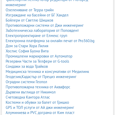
инженеринг
Озеленяване от Терра грийн
Изграждане на басейни от БГ Хандел
Бойлери от Светлю Шишков
Противопожарни системи от Джи инженеринг
Зъботехническа лаборатория от Поповдент
Електропроектиране от Елмекс груп
Електронна платформа за онлайн печат от Pro360.bg
Дом за Стари Хора Лилия
Хоспис София Буона Вита
Промишлени маркировки от Аутоматор
Резервни Части за Телфери от G-tools
Сондажи за вода Трайков
Медицинска техника и консумативи от Медилинк
Геодезия,Кадастър от Прециз инженеринг
Оградни системи Геопол
Противопожарна техника от Аквафорс
Дървени въглища от Никимол
Счетоводна Кантора Атлас
Костюми и обувки за балет от Гришко
GPS и ТОЛ услуги от Ай джи инженеринг
Алуминиева и PVC дограма от Ким пласт