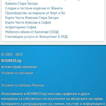
Хамали Стара Загора
Сладки и тестени изделия от Жанета
Производство на маркучи от Керт и Ко
Кърти Чисти Извозва Стара Загора
Кърти Чисти Извозва в София
Асфалтиране София
Мебелен обков от Креативе ЕООД
Счетоводни услуги от Консултинг Б ООД
© 2001 - 2025
BUSINESS.bg
всички права запазени -
Условия за ползване
,
Условия за Напиши Мнение
Използваните в BUSINESS.bg текстови, графични и други
материали са собственост на носителите на авторските им права.
Копирането и репродуциране на снимки, текстове и информация в