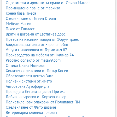
Оцветители и аромати за храни от Орион Матеев
Промишлено пране от Маркиза
Конна база Ниеса
Озеленяване от Green Dream
Мебели Масив
Тиксо от Елпласт
Врати и дограма от Евстатиев дорс
Превоз на насипни товари от Форум транс
Бои,лакове,мазилки от Европа пейнт
Услуги с автовишки от Термо лъч 87
Производство на мебели от Филмар 74
Работно облекло от mela99.com
Оптика Диана Иванова
Химически реактиви от Петър Косев
Образователен център Зита
Поливни системи от Ямато
Автосервиз Аутоформула Г
Преводи и Легализация от Призма
Добив на варовик от Киряевска вар
Полиетиленови опаковки от Полипласт ПМ
Озеленяване от Фито дизайн
Ветеринарна клиника Триовет