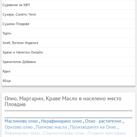
Суровини за ХВП
Сухари, Солети, Чипс
Сушени Плодове
Торти
Хляб, Тестени Изделия
Храни и Напитки Онлайн
Хранителни Добавки
Ядки
Яйца
Олио, Маргарин, Краве Масло в населено място
Пловдив
Маслиново олио
,
Нерафинирано олио
,
Олио - растително
,
Оризово олио
,
Палмово масло
,
Производител на Олио
,
Рафинирано олио
,
Слънчогледово олио
,
Студено пресовани