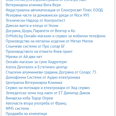
Ветеринарна клиника Вита Вери
Индустриална автоматизация от Електросвят Плюс ЕООД
Резервни части за домакински уреди от Роси 995
Технически Надзор от Контролтест
Дамски якета и елеци от Геони
Дограма, Щори, Парапети от Вектор и Ко
DrMobi.bg Онлайн магазин и сервиз за мобилни телефони
Производство на метални изделия от Метал Митев
Слънчеви системи от Про солар БГ
Производството на етикети Янев принт
Мрежи от Ай джи нет
Онлайн магазин за гуми Хидротерм
Astrea Дентален и Естетичен център
Стъклени алуминиеви градини, Дограма от Соларс 75
Домофонни Системи от Аудио електроника
Централна Ветеринарна Клиника
Сервиз на мотокари и електрокари от Ход сервиз
Земеделски земи под наем от ЕТ Димитър Диков
Винарска изба Тодор Опрев
Авточасти втора употреба от Франц
WMS система
Продажба на климатици