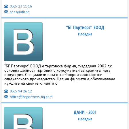
032/ 23 11 16
ades@dir.bg
“БГ Партнерс” ЕООД
Пловдив
“БГ Партнерс” ЕООД е тьрговска фирма, създадена 2002 г.с
основна дейност тьрговия с консумативи за хранителната
индустрия. Специализирана в хлебопроизводството и
сладкарското производство. Цел на фирмата е обезпечаване
нуждите на своите клиенти с
032/ 94 26 12
office@bgpartners-bg.com
ДАНИ - 2001
Пловдив