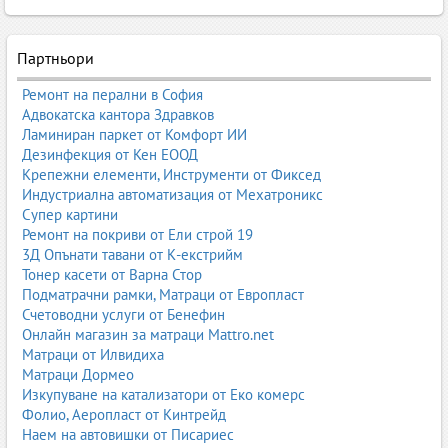
Партньори
Ремонт на перални в София
Адвокатска кантора Здравков
Ламиниран паркет от Комфорт ИИ
Дезинфекция от Кен ЕООД
Крепежни елементи, Инструменти от Фиксед
Индустриална автоматизация от Мехатроникс
Супер картини
Ремонт на покриви от Ели строй 19
3Д Опънати тавани от К-екстрийм
Тонер касети от Варна Стор
Подматрачни рамки, Матраци от Европласт
Счетоводни услуги от Бенефин
Онлайн магазин за матраци Mattro.net
Матраци от Илвидиха
Матраци Дормео
Изкупуване на катализатори от Еко комерс
Фолио, Аеропласт от Кинтрейд
Наем на автовишки от Писариес