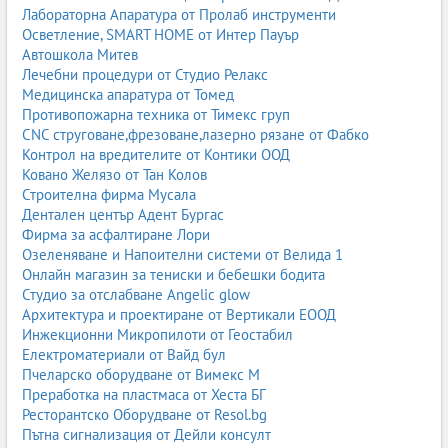
Лабораторна Апаратура от Пролаб инструменти
Осветление, SMART HOME от Интер Пауър
Автошкола Митев
Лечебни процедури от Студио Релакс
Медицинска апаратура от Томед
Противопожарна техника от Тимекс груп
CNC струговане,фрезоване,лазерно рязане от Фабко
Контрол на вредителите от Контики ООД
Ковано Желязо от Тан Колов
Строителна фирма Мусала
Дентален център Адент Бургас
Фирма за асфалтиране Лори
Озеленяване и Напоителни системи от Велида 1
Онлайн магазин за тениски и бебешки бодита
Студио за отслабване Angelic glow
Архитектура и проектиране от Вертикали ЕООД
Инжекционни Микропилоти от Геостабил
Електроматериали от Вайд бул
Пчеларско оборудване от Вимекс М
Преработка на пластмаса от Хеста БГ
Ресторантско Оборудване от Resol.bg
Пътна сигнализация от Дейли консулт