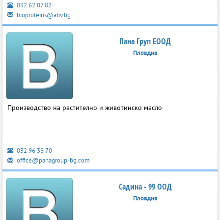
032 62 07 82
bioproteins@abv.bg
Пана Груп ЕООД
Пловдив
Производство на растително и животинско масло
032 96 38 70
office@panagroup-bg.com
Садина - 99 ООД
Пловдив