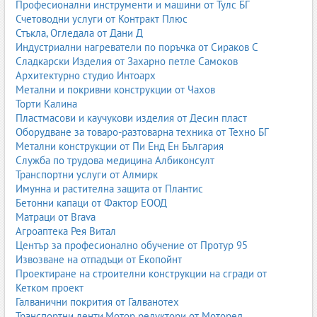
Професионални инструменти и машини от Тулс БГ
Счетоводни услуги от Контракт Плюс
Стъкла, Огледала от Дани Д
Индустриални нагреватели по поръчка от Сираков С
Сладкарски Изделия от Захарно петле Самоков
Архитектурно студио Интоарх
Метални и покривни конструкции от Чахов
Торти Калина
Пластмасови и каучукови изделия от Десин пласт
Оборудване за товаро-разтоварна техника от Техно БГ
Метални конструкции от Пи Енд Ен България
Служба по трудова медицина Албиконсулт
Транспортни услуги от Алмирк
Имунна и растителна защита от Плантис
Бетонни капаци от Фактор ЕООД
Матраци от Brava
Агроаптека Рея Витал
Център за професионално обучение от Протур 95
Извозване на отпадъци от Екопойнт
Проектиране на строителни конструкции на сгради от
Кетком проект
Галванични покрития от Галванотех
Транспортни ленти,Мотор редуктори от Моторед