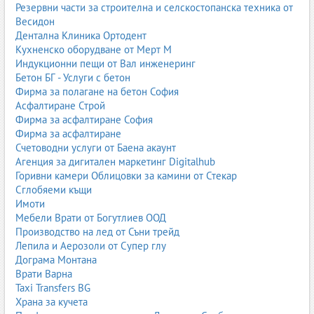
Резервни части за строителна и селскостопанска техника от
Весидон
Дентална Клиника Ортодент
Кухненско оборудване от Мерт М
Индукционни пещи от Вал инженеринг
Бетон БГ - Услуги с бетон
Фирма за полагане на бетон София
Асфалтиране Строй
Фирма за асфалтиране София
Фирма за асфалтиране
Счетоводни услуги от Баена акаунт
Агенция за дигитален маркетинг Digitalhub
Горивни камери Облицовки за камини от Стекар
Сглобяеми къщи
Имоти
Мебели Врати от Богутлиев ООД
Производство на лед от Съни трейд
Лепила и Аерозоли от Супер глу
Дограма Монтана
Врати Варна
Taxi Transfers BG
Храна за кучета