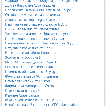
Санитарно-хигиенно оборудване от Евърклийн
Дом за Възрастни Хора Аркадия
Преработка на гъби, EPAL палети от Спиро
Счетоводни услуги от Успех консулт
Адвокатска кантора Legal Frame
Изкупуване на отпадъчно олио от BLOIL
ВИК и Отопление от Топлотехника
Управление на имоти от Триумф консулт
Професионално почистване от Cclean
Напоителни системи от Градински рай ООД
Натурална козметика от Е-лек
Интериорен дизайн от Концепта
Зоомагазин Зоо груп БГ
Месо, Месни продукти от Марк 1
LED осветление от Омега Лайт
Шпионско оборудване от Spy.bg
Фолио за стъкла от Фолия дизайн
Слънчеви системи от Сънком
Фирма за Асфалтиране в София
Кърти-чисти-извозва ®
Къртене Стара Загора
Кърти Чисти Извозва на ТОП Цени
Изработка на уеб сайтове със СЕО - Supersait.bg