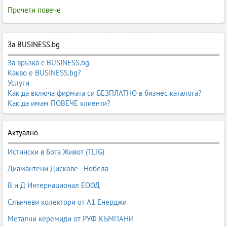
масла
,
Тиквено масло
,
Фритюрна мазнина
,
Фъстъчено масло
,
Прочети повече
Хранителни мазнини и масла
,
Царевично олио
,
Шоково
Замразени плодове
За BUSINESS.bg
За връзка с BUSINESS.bg
Какво е BUSINESS.bg?
Услуги
Как да включа фирмата си БЕЗПЛАТНО в бизнес каталога?
Как да имам ПОВЕЧЕ клиенти?
Актуално
Истински в Бога Живот (TLIG)
Диамантени Дискове - Нобела
В и Д Интернационал ЕООД
Слънчеви колектори от А1 Енерджи
Метални керемиди от РУФ КЪМПАНИ