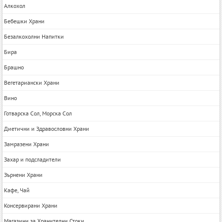
Алкохол
Бебешки Храни
Безалкохолни Напитки
Бира
Брашно
Вегетариански Храни
Вино
Готварска Сол, Морска Сол
Диетични и Здравословни Храни
Замразени Храни
Захар и подсладители
Зърнени Храни
Кафе, Чай
Консервирани Храни
Магазини за Хранителни Стоки