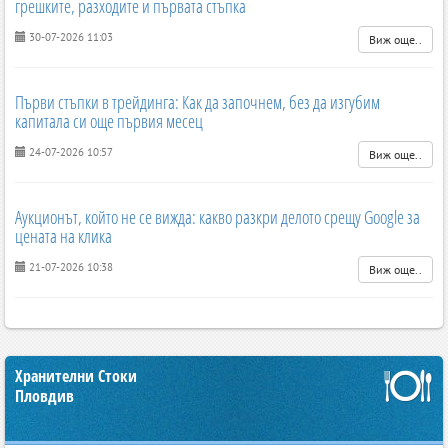
грешките, разходите и първата стъпка
30-07-2026 11:03
Виж още..
Първи стъпки в трейдинга: Как да започнем, без да изгубим
капитала си още първия месец
24-07-2026 10:57
Виж още..
Аукционът, който не се вижда: какво разкри делото срещу Google за
цената на клика
21-07-2026 10:38
Виж още..
Хранителни Стоки
Пловдив