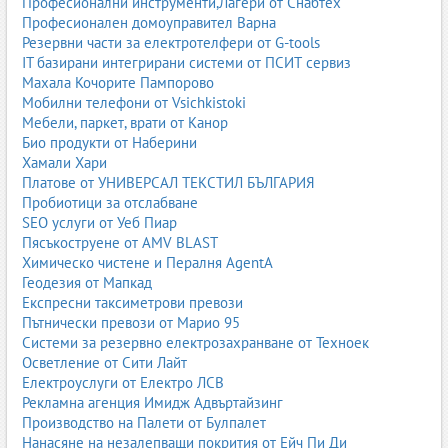
Професионални инструменти,Лагери от Снабтех
Професионален домоуправител Варна
Резервни части за електротелфери от G-tools
IT базирани интегрирани системи от ПСИТ сервиз
Махала Кочорите Пампорово
Мобилни телефони от Vsichkistoki
Мебели, паркет, врати от Канор
Био продукти от Наберини
Хамали Хари
Платове от УНИВЕРСАЛ ТЕКСТИЛ БЪЛГАРИЯ
Пробиотици за отслабване
SEO услуги от Уеб Пиар
Пясъкоструене от AMV BLAST
Химическо чистене и Пералня AgentA
Геодезия от Мапкад
Експресни таксиметрови превози
Пътнически превози от Марио 95
Системи за резервно електрозахранване от Техноек
Осветление от Сити Лайт
Електроуслуги от Електро ЛСВ
Рекламна агенция Имидж Адвъртайзинг
Производство на Палети от Булпалет
Нанасяне на незалепващи покрития от Ейч Пи Ди