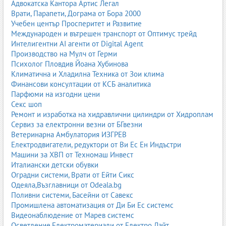
Адвокатска Кантора Артис Легал
Врати, Парапети, Дограма от Бора 2000
Учебен център Просперитет и Развитие
Международен и вътрешен транспорт от Оптимус трейд
Интелигентни AI агенти от Digital Agent
Производство на Мулч от Герми
Психолог Пловдив Йоана Хубинова
Климатична и Хладилна Техника от Зои клима
Финансови консултации от КСБ аналитика
Парфюми на изгодни цени
Секс шоп
Ремонт и изработка на хидравлични цилиндри от Хидроплам
Сервиз за електронни везни от БГвезни
Ветеринарна Амбулатория ИЗГРЕВ
Електродвигатели, редуктори от Ви Ес Ен Индъстри
Машини за ХВП от Техномаш Инвест
Италиански детски обувки
Оградни системи, Врати от Ейти Сикс
Одеяла,Възглавници от Odeala.bg
Поливни системи, Басейни от Савекс
Промишлена автоматизация от Ди Би Ес системс
Видеонаблюдение от Марев системс
Осветление,Електроматериали от Електро Лайт