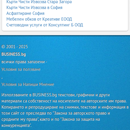
Кърти Чисти Извозва Стара Загора
Кърти Чисти Извозва в София
Асфалтиране София
Мебелен обков от Креативе ЕООД
Счетоводни услуги от Консултинг Б ООД
© 2001 - 2025
BUSINESS.bg
всички права запазени -
Условия за ползване
,
Условия за Напиши Мнение
Използваните в BUSINESS.bg текстови, графични и други
материали са собственост на носителите на авторските им права.
Копирането и репродуциране на снимки, текстове и информация в
този сайт се преследва по "Закона за авторското право и
сродните му права", както и по "Закона за защита на
конкуренцията".