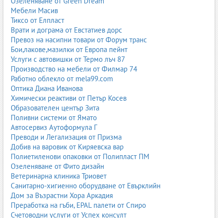
Озеленяване от Green Dream
Мебели Масив
Тиксо от Елпласт
Врати и дограма от Евстатиев дорс
Превоз на насипни товари от Форум транс
Бои,лакове,мазилки от Европа пейнт
Услуги с автовишки от Термо лъч 87
Производство на мебели от Филмар 74
Работно облекло от mela99.com
Оптика Диана Иванова
Химически реактиви от Петър Косев
Образователен център Зита
Поливни системи от Ямато
Автосервиз Аутоформула Г
Преводи и Легализация от Призма
Добив на варовик от Киряевска вар
Полиетиленови опаковки от Полипласт ПМ
Озеленяване от Фито дизайн
Ветеринарна клиника Триовет
Санитарно-хигиенно оборудване от Евърклийн
Дом за Възрастни Хора Аркадия
Преработка на гъби, EPAL палети от Спиро
Счетоводни услуги от Успех консулт