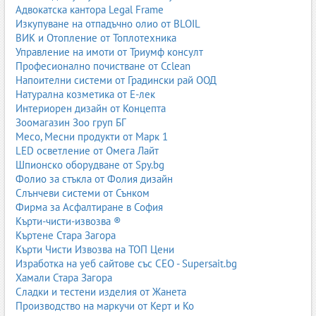
Адвокатска кантора Legal Frame
Изкупуване на отпадъчно олио от BLOIL
ВИК и Отопление от Топлотехника
Управление на имоти от Триумф консулт
Професионално почистване от Cclean
Напоителни системи от Градински рай ООД
Натурална козметика от Е-лек
Интериорен дизайн от Концепта
Зоомагазин Зоо груп БГ
Месо, Месни продукти от Марк 1
LED осветление от Омега Лайт
Шпионско оборудване от Spy.bg
Фолио за стъкла от Фолия дизайн
Слънчеви системи от Сънком
Фирма за Асфалтиране в София
Кърти-чисти-извозва ®
Къртене Стара Загора
Кърти Чисти Извозва на ТОП Цени
Изработка на уеб сайтове със СЕО - Supersait.bg
Хамали Стара Загора
Сладки и тестени изделия от Жанета
Производство на маркучи от Керт и Ко