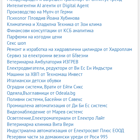
Интелигентни AI агенти от Digital Agent
Производство на Мулч от Герми
Психолог Пловдив Йоана Хубинова
Климатична и Хладилна Техника от Зои клима
Финансови консултации от КСБ аналитика
Парфюми на изгодни цени
Секс шоп
Ремонт и изработка на хидравлични цилиндри от Хидроплам
Сервиз за електронни везни от БГвезни
Ветеринарна Амбулатория ИЗГРЕВ
Електродвигатели, редуктори от Ви Ес Ен Индъстри
Машини за ХВП от Техномаш Инвест
Италиански детски обувки
Оградни системи, Врати от Ейти Сикс
Одеяла,Възглавници от Odeala.bg
Поливни системи, Басейни от Савекс
Промишлена автоматизация от Ди Би Ес системс
Видеонаблюдение от Марев системс
Осветление,Електроматериали от Електро Лайт
Ветеринарна клиника Вита Вери
Индустриална автоматизация от Електросвят Плюс ЕООД
Резервни части за домакински уреди от Роси 995