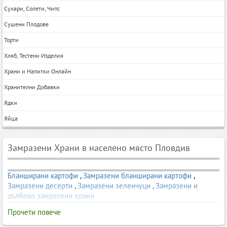
Сухари, Солети, Чипс
Сушени Плодове
Торти
Хляб, Тестени Изделия
Храни и Напитки Онлайн
Хранителни Добавки
Ядки
Яйца
Замразени Храни в населено място Пловдив
Бланширани картофи
,
Замразени бланширани картофи
,
Замразени десерти
,
Замразени зеленчуци
,
Замразени и
дълбоко замразени храни
Прочети повече