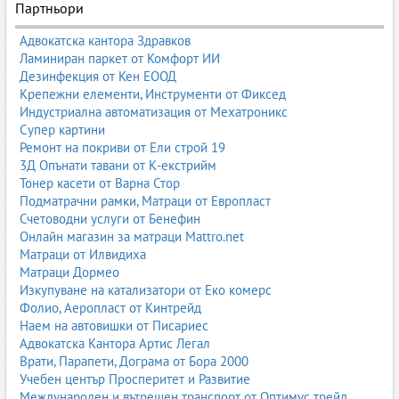
Партньори
Адвокатска кантора Здравков
Ламиниран паркет от Комфорт ИИ
Дезинфекция от Кен ЕООД
Крепежни елементи, Инструменти от Фиксед
Индустриална автоматизация от Мехатроникс
Супер картини
Ремонт на покриви от Ели строй 19
3Д Опънати тавани от К-екстрийм
Тонер касети от Варна Стор
Подматрачни рамки, Матраци от Европласт
Счетоводни услуги от Бенефин
Онлайн магазин за матраци Mattro.net
Матраци от Илвидиха
Матраци Дормео
Изкупуване на катализатори от Еко комерс
Фолио, Аеропласт от Кинтрейд
Наем на автовишки от Писариес
Адвокатска Кантора Артис Легал
Врати, Парапети, Дограма от Бора 2000
Учебен център Просперитет и Развитие
Международен и вътрешен транспорт от Оптимус трейд