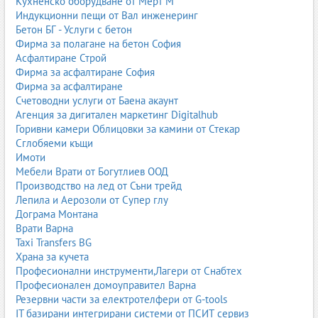
Кухненско оборудване от Мерт М
Индукционни пещи от Вал инженеринг
Бетон БГ - Услуги с бетон
Фирма за полагане на бетон София
Асфалтиране Строй
Фирма за асфалтиране София
Фирма за асфалтиране
Счетоводни услуги от Баена акаунт
Агенция за дигитален маркетинг Digitalhub
Горивни камери Облицовки за камини от Стекар
Сглобяеми къщи
Имоти
Мебели Врати от Богутлиев ООД
Производство на лед от Съни трейд
Лепила и Аерозоли от Супер глу
Дограма Монтана
Врати Варна
Taxi Transfers BG
Храна за кучета
Професионални инструменти,Лагери от Снабтех
Професионален домоуправител Варна
Резервни части за електротелфери от G-tools
IT базирани интегрирани системи от ПСИТ сервиз