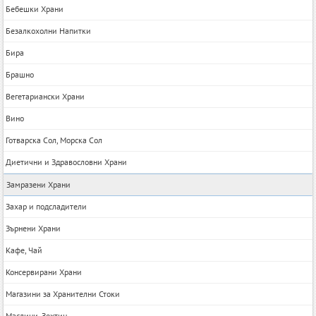
Бебешки Храни
Безалкохолни Напитки
Бира
Брашно
Вегетариански Храни
Вино
Готварска Сол, Морска Сол
Диетични и Здравословни Храни
Замразени Храни
Захар и подсладители
Зърнени Храни
Кафе, Чай
Консервирани Храни
Магазини за Хранителни Стоки
Маслини, Зехтин