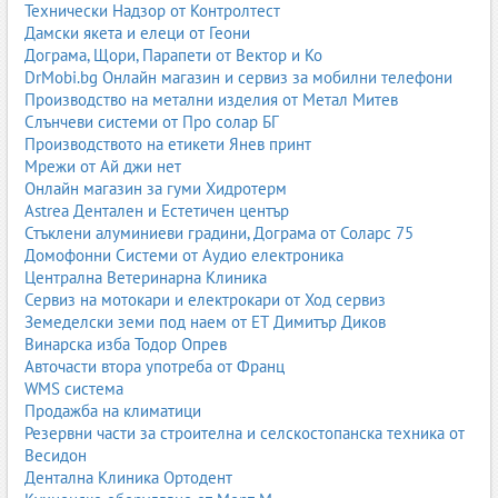
Технически Надзор от Контролтест
Дамски якета и елеци от Геони
Дограма, Щори, Парапети от Вектор и Ко
DrMobi.bg Онлайн магазин и сервиз за мобилни телефони
Производство на метални изделия от Метал Митев
Слънчеви системи от Про солар БГ
Производството на етикети Янев принт
Мрежи от Ай джи нет
Онлайн магазин за гуми Хидротерм
Astrea Дентален и Естетичен център
Стъклени алуминиеви градини, Дограма от Соларс 75
Домофонни Системи от Аудио електроника
Централна Ветеринарна Клиника
Сервиз на мотокари и електрокари от Ход сервиз
Земеделски земи под наем от ЕТ Димитър Диков
Винарска изба Тодор Опрев
Авточасти втора употреба от Франц
WMS система
Продажба на климатици
Резервни части за строителна и селскостопанска техника от
Весидон
Дентална Клиника Ортодент