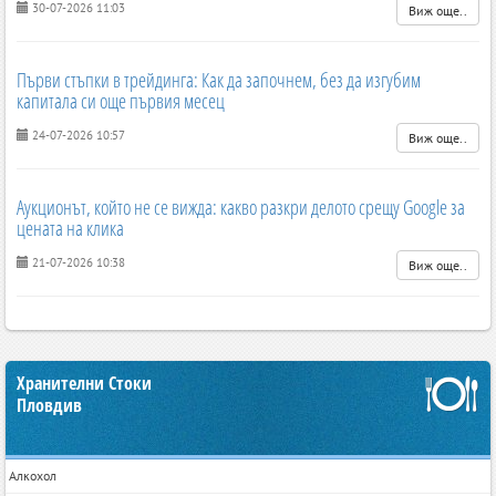
30-07-2026 11:03
Виж още..
Първи стъпки в трейдинга: Как да започнем, без да изгубим
капитала си още първия месец
24-07-2026 10:57
Виж още..
Аукционът, който не се вижда: какво разкри делото срещу Google за
цената на клика
21-07-2026 10:38
Виж още..
Хранителни Стоки
Пловдив
Алкохол