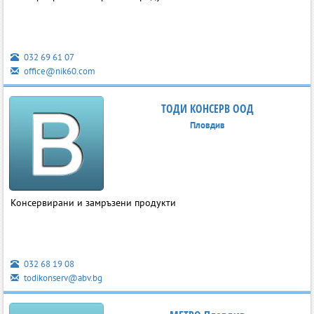
032 69 61 07
office@nik60.com
ТОДИ КОНСЕРВ ООД
Пловдив
Консервирани и замръзени продукти
032 68 19 08
todikonserv@abv.bg