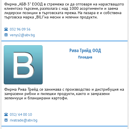
Фирма „АБВ-3" EOOД в стремежа си да отговаря на нарастващото
клиентско търсене, разполага с над 1000 асортименти и заема
лидерски позиции в търговската мрежа. На пазара е и собствена
търговска марка „BILI"на месни и млечни продукти.
032 96 09 56
venys2@abv.bg
Рива Трейд ООД
Пловдив
Фирма Рива Трейд се занимава с производство и дистрибуция на
замразени рибни и пилешки продукти, както и замразени
зеленчуци и бланширани картофи.
032/ 64 00 10
rivatrade@abv.bg