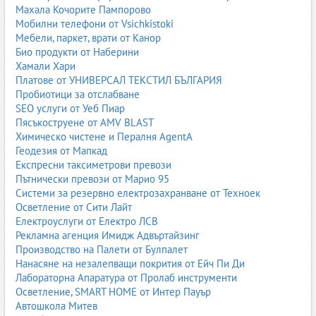
Махала Кочорите Пампорово
Мобилни телефони от Vsichkistoki
Мебели, паркет, врати от Канор
Био продукти от Наберини
Хамали Хари
Платове от УНИВЕРСАЛ ТЕКСТИЛ БЪЛГАРИЯ
Пробиотици за отслабване
SEO услуги от Уеб Пиар
Пясъкоструене от AMV BLAST
Химическо чистене и Пералня AgentA
Геодезия от Мапкад
Експресни таксиметрови превози
Пътнически превози от Марио 95
Системи за резервно електрозахранване от Техноек
Осветление от Сити Лайт
Електроуслуги от Електро ЛСВ
Рекламна агенция Имидж Адвъртайзинг
Производство на Палети от Булпалет
Нанасяне на незалепващи покрития от Ейч Пи Ди
Лабораторна Апаратура от Пролаб инструменти
Осветление, SMART HOME от Интер Пауър
Автошкола Митев