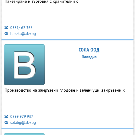
Пакетиране и търговия с хранителни с
0331/ 62 368
lubeks@abv.bg
СОЛА ООД
Пловдив
Производство на замръзени плодове и зеленчуци ,замръзени х
0899 979 937
solabg@abv.bg