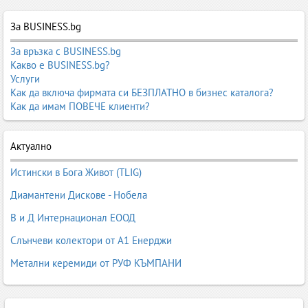
За BUSINESS.bg
За връзка с BUSINESS.bg
Какво е BUSINESS.bg?
Услуги
Как да включа фирмата си БЕЗПЛАТНО в бизнес каталога?
Как да имам ПОВЕЧЕ клиенти?
Актуално
Истински в Бога Живот (TLIG)
Диамантени Дискове - Нобела
В и Д Интернационал ЕООД
Слънчеви колектори от А1 Енерджи
Метални керемиди от РУФ КЪМПАНИ