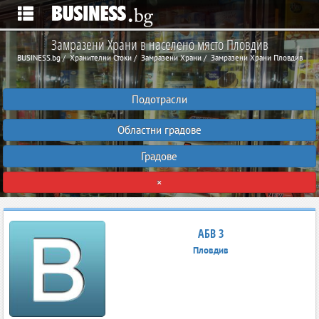
Замразени Храни в населено място Пловдив
BUSINESS.bg
Хранителни Стоки
Замразени Храни
Замразени Храни Пловдив
Подотрасли
Областни градове
Градове
×
АБВ 3
Пловдив