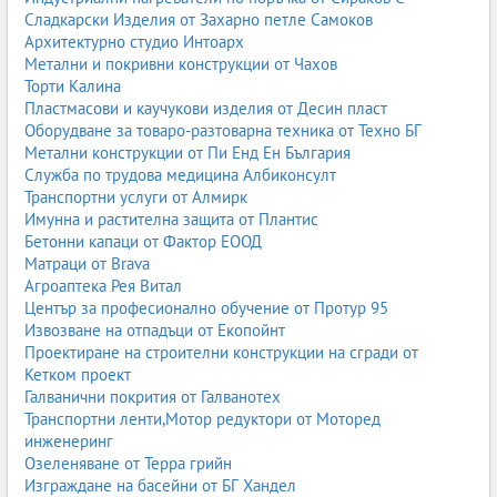
Сладкарски Изделия от Захарно петле Самоков
Архитектурно студио Интоарх
Метални и покривни конструкции от Чахов
Торти Калина
Пластмасови и каучукови изделия от Десин пласт
Оборудване за товаро-разтоварна техника от Техно БГ
Метални конструкции от Пи Енд Ен България
Служба по трудова медицина Албиконсулт
Транспортни услуги от Алмирк
Имунна и растителна защита от Плантис
Бетонни капаци от Фактор ЕООД
Матраци от Brava
Агроаптека Рея Витал
Център за професионално обучение от Протур 95
Извозване на отпадъци от Екопойнт
Проектиране на строителни конструкции на сгради от
Кетком проект
Галванични покрития от Галванотех
Транспортни ленти,Мотор редуктори от Моторед
инженеринг
Озеленяване от Терра грийн
Изграждане на басейни от БГ Хандел