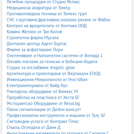
Лечебни процедури от Студио Релакс
Медицинска апаратура от Томед
Противопожарна техника от Тимекс груп
CNC струговане,фрезоване,лазерно рязане от Фабко
Контрол на вредителите от Контики ООД
Ковано Желязо от Тан Колов
Строителна фирма Мусала
Дентален център Адент Бургас
Фирма за асфалтиране Лори
Озеленяване и Напоителни системи от Велида 1
Онлайн магазин за тениски и бебешки бодита
Студио за отслабване Angelic glow
Архитектура и проектиране от Вертикали ЕООД
Инжекционни Микропилоти от Геостабил
Електроматериали от Вайд бул
Пчеларско оборудване от Вимекс М
Преработка на пластмаса от Хеста БГ
Ресторантско Оборудване от Resol.bg
Пътна сигнализация от Дейли консулт
Професионални инструменти и машини от Тулс БГ
Счетоводни услуги от Контракт Плюс
Стъкла, Огледала от Дани Д
Индустриални нагреватели по поръчка от Сираков С