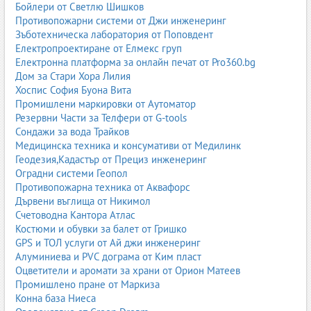
Бойлери от Светлю Шишков
Противопожарни системи от Джи инженеринг
Зъботехническа лаборатория от Поповдент
Електропроектиране от Елмекс груп
Електронна платформа за онлайн печат от Pro360.bg
Дом за Стари Хора Лилия
Хоспис София Буона Вита
Промишлени маркировки от Аутоматор
Резервни Части за Телфери от G-tools
Сондажи за вода Трайков
Медицинска техника и консумативи от Медилинк
Геодезия,Кадастър от Прециз инженеринг
Оградни системи Геопол
Противопожарна техника от Аквафорс
Дървени въглища от Никимол
Счетоводна Кантора Атлас
Костюми и обувки за балет от Гришко
GPS и ТОЛ услуги от Ай джи инженеринг
Алуминиева и PVC дограма от Ким пласт
Оцветители и аромати за храни от Орион Матеев
Промишлено пране от Маркиза
Конна база Ниеса