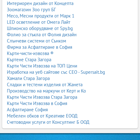
Интериорен дизайн от Концепта
Зоомагазин Зоо груп БГ
Месо, Месни продукти от Марк 1
LED осветление от Омега Лайт
Шпионско оборудване от Spy.bg
Фолио за стъкла от Фолия дизайн
Слънчеви системи от Сънком
Фирма за Асфалтиране в София
Кърти-чисти-извозва ®
Къртене Стара Загора
Кърти Чисти Извозва на ТОП Цени
Изработка на уеб сайтове със СЕО - Supersait.bg
Хамали Стара Загора
Сладки и тестени изделия от Жанета
Производство на маркучи от Керт и Ко
Кърти Чисти Извозва Стара Загора
Кърти Чисти Извозва в София
Асфалтиране София
Мебелен обков от Креативе ЕООД
Счетоводни услуги от Консултинг Б ООД