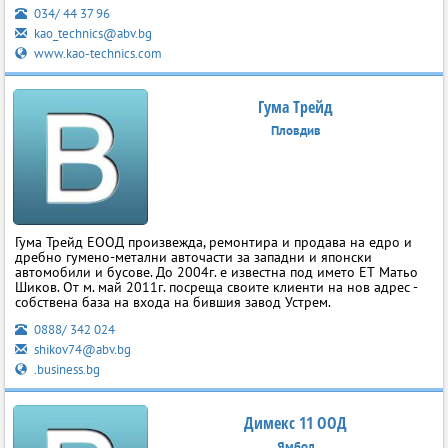
034/ 44 37 96
kao_technics@abv.bg
www.kao-technics.com
Гума Трейд
Пловдив
Гума Трейд ЕООД произвежда, ремонтира и продава на едро и
дребно гумено-метални авточасти за западни и японски
автомобили и бусове. До 2004г. е известна под името ЕТ Матьо
Шиков. От м. май 2011г. посреща своите клиенти на нов адрес -
собствена база на входа на бившия завод Устрем.
0888/ 342 024
shikov74@abv.bg
.business.bg
Димекс 11 ООД
Ямбол