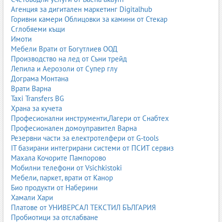
Класически ремъци за машини, компресори, селскостопанска
Агенция за дигитален маркетинг Digitalhub
техника и индустрия.
Горивни камери Облицовки за камини от Стекар
Сглобяеми къщи
профили A, B, C, SPA, SPB;
Имоти
висока здравина;
Мебели Врати от Богутлиев ООД
дълъг живот.
Производство на лед от Съни трейд
11. Ремъци за перални
Лепила и Аерозоли от Супер глу
еластични ремъци за домакински уреди;
Дограма Монтана
устойчиви на влага и температура;
Врати Варна
полиуретанови и гумени.
Taxi Transfers BG
Храна за кучета
12. Ремъци за скутери
Професионални инструменти,Лагери от Снабтех
вариаторни ремъци;
Професионален домоуправител Варна
висока устойчивост на триене;
Резервни части за електротелфери от G-tools
подходящи за скутери, ATV и мотопеди.
IT базирани интегрирани системи от ПСИТ сервиз
Махала Кочорите Пампорово
13. Маншети и маншони
Мобилни телефони от Vsichkistoki
Маншетите и маншоните защитават механизми от прах, вода,
Мебели, паркет, врати от Канор
масла и механични повреди.
Био продукти от Наберини
Хамали Хари
маншети за хидравлика;
Платове от УНИВЕРСАЛ ТЕКСТИЛ БЪЛГАРИЯ
маншони за автомобили;
Пробиотици за отслабване