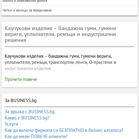
Фолио и опаковъчни фолиа
Четки и валяци за боядисване
Каучукови изделия – бандажни гуми, гумени
вериги, уплътнители, ремъци и индустриални
решения
Каучукови изделия – бандажни гуми, гумени вериги,
уплътнители, ремъци, транспортни ленти, О‑пръстени и
индустриални изделия.
Каучукови изделия – бандажни гуми, гумени вериги,
Прочети повече
мембрани, уплътнители, ремъци, транспортни ленти и
индустриални решения
Каучуковите изделия
са незаменима част от индустрията,
За BUSINESS.bg
машиностроенето, транспорта, строителството, селското
стопанство и битовия сектор. Те осигуряват еластичност,
За връзка с BUSINESS.bg
виброизолация, устойчивост на натоварване, защита от течове,
Какво е BUSINESS.bg?
механична здравина и дълъг експлоатационен живот.
Услуги
Произвеждат се от
натурален каучук, синтетичен каучук,
Как да включа фирмата си БЕЗПЛАТНО в бизнес каталога?
EPDM, NBR, SBR, силикон, полиуретан и технически смеси
,
Как да имам ПОВЕЧЕ клиенти?