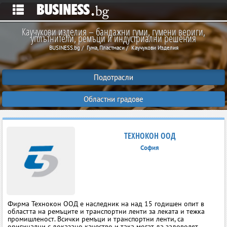
Каучукови изделия – бандажни гуми, гумени вериги,
уплътнители, ремъци и индустриални решения
BUSINESS.bg
Гума, Пластмаси
Каучукови Изделия
Подотрасли
Областни градове
ТЕХНОКОН ООД
София
Фирма Технокон ООД е наследник на над 15 годишен опит в
областта на ремъците и транспортни ленти за леката и тежка
промишленост. Всички ремъци и транспортни ленти, са
оригинални с доказано качество и така могaт да задоволят