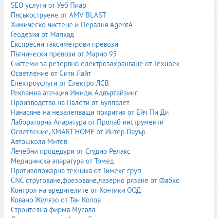
маншони за машини и индустрия.
SEO услуги от Уеб Пиар
Пясъкоструене от AMV BLAST
14. О‑пръстени
Химическо чистене и Пералня AgentA
О‑пръстените са най‑използваните уплътнители в света.
Геодезия от Мапкад
Експресни таксиметрови превози
NBR, EPDM, Viton, силикон;
Пътнически превози от Марио 95
устойчивост на масла, горива и химикали;
Системи за резервно електрозахранване от Техноек
хиляди размери и профили.
Осветление от Сити Лайт
15. Каучукови настилки
Електроуслуги от Електро ЛСВ
Рекламна агенция Имидж Адвъртайзинг
Каучуковите настилки се използват в спортни зали, фитнеси,
Производство на Палети от Булпалет
детски площадки, индустрия и ферми.
Нанасяне на незалепващи покрития от Ейч Пи Ди
Лабораторна Апаратура от Пролаб инструменти
антишок настилки;
Осветление, SMART HOME от Интер Пауър
настилки от рециклирана гума;
Автошкола Митев
настилки за конюшни и ферми;
Лечебни процедури от Студио Релакс
настилки за спорт и фитнес.
Медицинска апаратура от Томед
Каучукови изделия по градове
Противопожарна техника от Тимекс груп
CNC струговане,фрезоване,лазерно рязане от Фабко
Изберете вашия град и намерете фирми за каучукови изделия:
Контрол на вредителите от Контики ООД
Ковано Желязо от Тан Колов
Каучукови изделия София
Строителна фирма Мусала
Каучукови изделия Пловдив