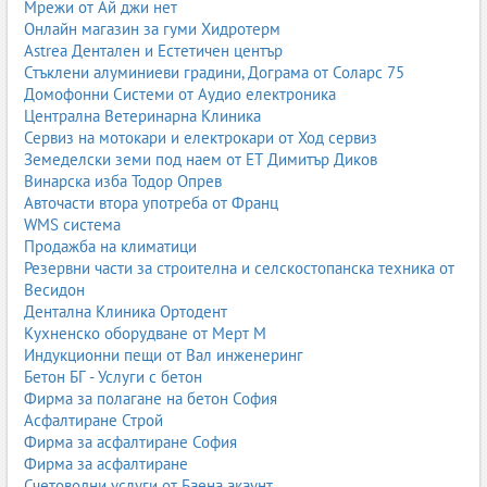
Мрежи от Ай джи нет
NBR уплътнители;
Онлайн магазин за гуми Хидротерм
силиконови уплътнители;
Astrea Дентален и Естетичен център
уплътнители за врати, прозорци, машини и автомобили.
Стъклени алуминиеви градини, Дограма от Соларс 75
8. Зъбни ремъци
Домофонни Системи от Аудио електроника
Централна Ветеринарна Клиника
Зъбните ремъци се използват в машини, двигатели,
Сервиз на мотокари и електрокари от Ход сервиз
индустриални линии и транспортни системи.
Земеделски земи под наем от ЕТ Димитър Диков
Винарска изба Тодор Опрев
полиуретанови и гумени;
Авточасти втора употреба от Франц
висока точност на предаване;
WMS система
устойчивост на износване;
Продажба на климатици
варианти: HTD, STD, AT.
Резервни части за строителна и селскостопанска техника от
9. Пистови ремъци
Весидон
Дентална Клиника Ортодент
Пистови ремъци за индустрия, машини, вентилатори и
Кухненско оборудване от Мерт М
транспортни системи.
Индукционни пещи от Вал инженеринг
Бетон БГ - Услуги с бетон
висока гъвкавост;
Фирма за полагане на бетон София
ниско ниво на шум;
Асфалтиране Строй
устойчивост на натоварване.
Фирма за асфалтиране София
10. Трапецовидни ремъци
Фирма за асфалтиране
Счетоводни услуги от Баена акаунт