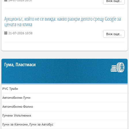
24-07-2026 10:57
Виж още..
Аукционът, който не се вижда: какво разкри делото срещу Google за
цената на клика
21-07-2026 10:38
Виж още..
Гума, Пластмаси
PVC Тръби
Автомобилни Гуми
Автомобилно Фолио
Гумени Уплътнения
Гуми за Камиони, Гуми за Автобус