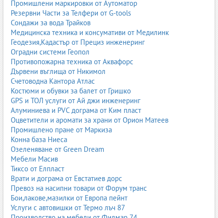
Промишлени маркировки от Аутоматор
Резервни Части за Телфери от G-tools
Сондажи за вода Трайков
Медицинска техника и консумативи от Медилинк
Геодезия,Кадастър от Прециз инженеринг
Оградни системи Геопол
Противопожарна техника от Аквафорс
Дървени въглища от Никимол
Счетоводна Кантора Атлас
Костюми и обувки за балет от Гришко
GPS и ТОЛ услуги от Ай джи инженеринг
Алуминиева и PVC дограма от Ким пласт
Оцветители и аромати за храни от Орион Матеев
Промишлено пране от Маркиза
Конна база Ниеса
Озеленяване от Green Dream
Мебели Масив
Тиксо от Елпласт
Врати и дограма от Евстатиев дорс
Превоз на насипни товари от Форум транс
Бои,лакове,мазилки от Европа пейнт
Услуги с автовишки от Термо лъч 87
Производство на мебели от Филмар 74