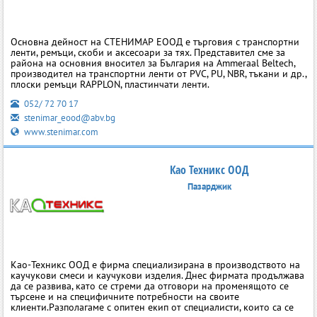
Основна дейност на СТЕНИМАР ЕООД е търговия с транспортни
ленти, ремъци, скоби и аксесоари за тях. Представител сме за
района на основния вносител за България на Ammeraal Beltech,
производител на транспортни ленти от PVC, PU, NBR, тъкани и др.,
плоски ремъци RAPPLON, пластинчати ленти.
052/ 72 70 17
stenimar_eood@abv.bg
www.stenimar.com
Као Техникс ООД
Пазарджик
Као-Техникс ООД е фирма специализирана в производството на
каучукови смеси и каучукови изделия. Днес фирмата продължава
да се развива, като се стреми да отговори на променящото се
търсене и на специфичните потребности на своите
клиенти.Разполагаме с опитен екип от специалисти, които са се