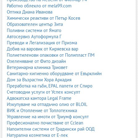
Работно облекло от mela99.com
Оптика Диана Иванова
Химически реактиви от Петър Косев
Образователен център Зита
Поливни системи от Ямато
Автосервиз Аутоформула Г
Преводи и Легализация от Призма
Добив на варовик от Киряевска вар
Полиетиленови опаковки от Полипласт ПМ
Озеленяване от Фито дизайн
Ветеринарна клиника Триовет
Санитарно-хигиенно оборудване от Евърклийн
Дом за Възрастни Хора Аркадия
Преработка на гъби, EPAL палети от Спиро
Счетоводни услуги от Успех консулт
Адвокатска кантора Legal Frame
Изкупуване на отпадъчно олио от BLOIL
ВИК и Отопление от Топлотехника
Управление на имоти от Триумф консулт
Професионално почистване от Cclean
Напоителни системи от Градински рай ООД
Натурална козметика от Е-лек