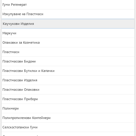
Гуми Регенерат
Изкупуване на Пластмаси
Каучукови Изделия
Маркучи
Опаковки за Козметика
Пластмаси
Пластмасови Бидони
Пластмасови Бутилки и Капачки
Пластмасови Изделия
Пластмасови Опаковки
Пластмасови Прибори
Полимери
Полипропиленови Контейнери
Селскостопански Гуми