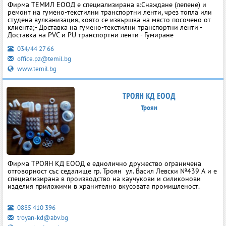
Фирма ТЕМИЛ ЕООД е специализирана в:Снаждане (лепене) и
ремонт на гумено-текстилни транспортни ленти, чрез топла или
студена вулканизация, която се извършва на място посочено от
клиента;- Доставка на гумено-текстилни транспортни ленти -
Доставка на PVC и PU транспортни ленти - Гумиране
034/44 27 66
office.pz@temil.bg
www.temil.bg
ТРОЯН КД ЕООД
Троян
Фирма ТРОЯН КД ЕООД е еднолично дружество ограничена
отговорност със седалище гр. Троян ул. Васил Левски №439 А и е
специализирана в производство на каучукови и силиконови
изделия приложими в хранително вкусовата промишленост.
0885 410 396
troyan-kd@abv.bg