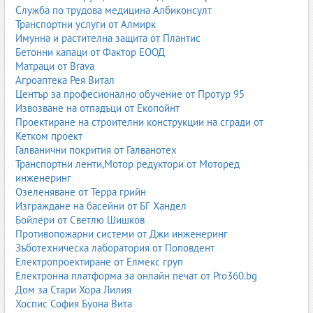
Служба по трудова медицина Албиконсулт
Всички фирми за каучукови изделия в България
Транспортни услуги от Алмирк
Имунна и растителна защита от Плантис
Виж всички фирми за каучукови изделия
Бетонни капаци от Фактор ЕООД
Матраци от Brava
Бандажни гуми
,
Гумени вериги
,
Гумени мембрани
,
Гумени
Агроаптека Рея Витал
съединители
,
Гумени тампони
,
Гумени транспортни ленти
,
Център за професионално обучение от Протур 95
Гумени уплътнители
,
Зъбни ремъци
,
Каучукови изделия
,
Извозване на отпадъци от Екопойнт
Каучукови Изделия Пазарджик
,
Каучукови настилки
,
Маншети
Проектиране на строителни конструкции на сгради от
,
Маншони
,
О пръстени
,
Пистови ремъци
,
Ремонт на
Кетком проект
Транспортни Ленти
,
Ремъци за перални
,
Ремъци за скутери
,
Галванични покрития от Галванотех
Ремъци трапецовидни
Транспортни ленти,Мотор редуктори от Моторед
инженеринг
Озеленяване от Терра грийн
Изграждане на басейни от БГ Хандел
Бойлери от Светлю Шишков
Противопожарни системи от Джи инженеринг
Зъботехническа лаборатория от Поповдент
Електропроектиране от Елмекс груп
Електронна платформа за онлайн печат от Pro360.bg
Дом за Стари Хора Лилия
Хоспис София Буона Вита