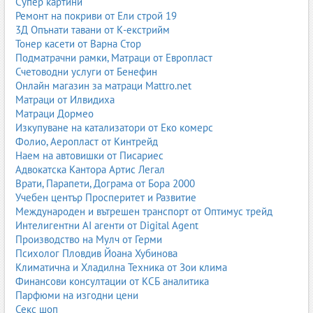
Супер картини
машини, трактори и строителна техника.
Ремонт на покриви от Ели строй 19
3Д Опънати тавани от К-екстрийм
ниско ниво на вибрации;
Тонер касети от Варна Стор
висока устойчивост на износване;
Подматрачни рамки, Матраци от Европласт
подсилени метални вложки;
Счетоводни услуги от Бенефин
подходящи за кал, пръст, камъни и строителни обекти.
Онлайн магазин за матраци Mattro.net
3. Гумени мембрани
Матраци от Илвидиха
Матраци Дормео
Гумените мембрани се използват в хидравлика, пневматика,
Изкупуване на катализатори от Еко комерс
помпи, клапани и индустриални системи.
Фолио, Аеропласт от Кинтрейд
Наем на автовишки от Писариес
EPDM, NBR, силикон;
Адвокатска Кантора Артис Легал
устойчивост на налягане;
Врати, Парапети, Дограма от Бора 2000
устойчивост на масла и химикали;
Учебен център Просперитет и Развитие
дълъг експлоатационен живот.
Международен и вътрешен транспорт от Оптимус трейд
4. Гумени съединители
Интелигентни AI агенти от Digital Agent
Производство на Мулч от Герми
Гумените съединители компенсират вибрации, удари и
Психолог Пловдив Йоана Хубинова
несъосности в машини и двигатели.
Климатична и Хладилна Техника от Зои клима
Финансови консултации от КСБ аналитика
еластични вложки;
Парфюми на изгодни цени
метал-каучук конструкции;
Секс шоп
подходящи за помпи, компресори, мотори.