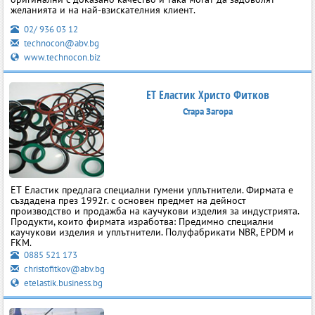
желанията и на най-взискателния клиент.
02/ 936 03 12
technocon@abv.bg
www.technocon.biz
ЕТ Еластик Христо Фитков
Стара Загора
ЕТ Еластик предлага специални гумени уплътнители. Фирмата е
създадена през 1992г. с основен предмет на дейност
производство и продажба на каучукови изделия за индустрията.
Продукти, които фирмата изработва: Предимно специални
каучукови изделия и уплътнители. Полуфабрикати NBR, EPDM и
FKM.
0885 521 173
christofitkov@abv.bg
etelastik.business.bg