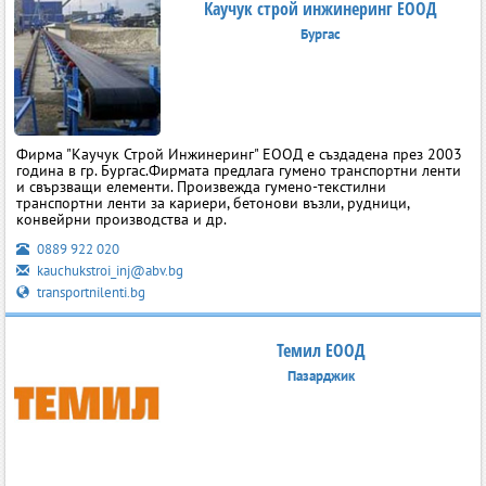
Каучук строй инжинеринг ЕООД
Бургас
Фирма "Каучук Строй Инжинеринг" ЕООД е създадена през 2003
година в гр. Бургас.Фирмата предлага гумено транспортни ленти
и свързващи елементи. Произвежда гумено-текстилни
транспортни ленти за кариери, бетонови възли, рудници,
конвейрни производства и др.
0889 922 020
kauchukstroi_inj@abv.bg
transportnilenti.bg
Темил ЕООД
Пазарджик