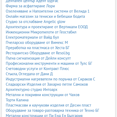
Дентален център Адент Бургас
Каучукови изделия Варна
Фирма за асфалтиране Лори
Каучукови изделия Бургас
Озеленяване и Напоителни системи от Велида 1
Каучукови изделия Пазарджик
Онлайн магазин за тениски и бебешки бодита
Каучукови изделия Хасково
Студио за отслабване Angelic glow
Каучукови изделия Плевен
Архитектура и проектиране от Вертикали ЕООД
Каучукови изделия Велико Търново
Инжекционни Микропилоти от Геостабил
Каучукови изделия Видин
Електроматериали от Вайд бул
Каучукови изделия Кърджали
Пчеларско оборудване от Вимекс М
Каучукови изделия Разград
Преработка на пластмаса от Хеста БГ
Каучукови изделия Смолян
Ресторантско Оборудване от Resol.bg
Каучукови изделия Търговище
Пътна сигнализация от Дейли консулт
Каучукови изделия Враца
Професионални инструменти и машини от Тулс БГ
Каучукови изделия Кюстендил
Счетоводни услуги от Контракт Плюс
Каучукови изделия Перник
Стъкла, Огледала от Дани Д
Каучукови изделия Русе
Индустриални нагреватели по поръчка от Сираков С
Каучукови изделия Габрово
Сладкарски Изделия от Захарно петле Самоков
Каучукови изделия Ловеч
Архитектурно студио Интоарх
Каучукови изделия Силистра
Метални и покривни конструкции от Чахов
Каучукови изделия Шумен
Торти Калина
Каучукови изделия Добрич
Пластмасови и каучукови изделия от Десин пласт
Каучукови изделия Монтана
Оборудване за товаро-разтоварна техника от Техно БГ
Каучукови изделия Сливен
Метални конструкции от Пи Енд Ен България
Каучукови изделия Ямбол