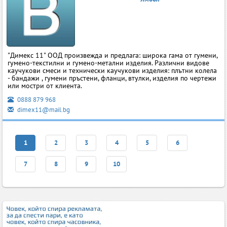
"Димекс 11" ООД произвежда и предлага: широка гама от гумени,
гумено-текстилни и гумено-метални изделия. Различни видове
каучукови смеси и технически каучукови изделия: плътни колела
- бандажи , гумени пръстени, фланци, втулки, изделия по чертежи
или мостри от клиента.
0888 879 968
dimex11@mail.bg
1
2
3
4
5
6
7
8
9
10