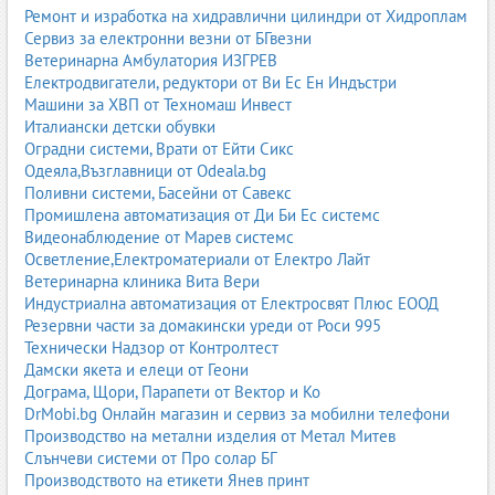
Ремонт и изработка на хидравлични цилиндри от Хидроплам
5. Гумени тампони
Сервиз за електронни везни от БГвезни
Ветеринарна Амбулатория ИЗГРЕВ
Гумените тампони служат за виброизолация и омекотяване на
Електродвигатели, редуктори от Ви Ес Ен Индъстри
удари.
Машини за ХВП от Техномаш Инвест
тампони за автомобили;
Италиански детски обувки
тампони за машини;
Оградни системи, Врати от Ейти Сикс
тампони за индустриални линии;
Одеяла,Възглавници от Odeala.bg
метал-каучук тампони.
Поливни системи, Басейни от Савекс
Промишлена автоматизация от Ди Би Ес системс
6. Гумени транспортни ленти
Видеонаблюдение от Марев системс
Използват се в кариери, заводи, логистика, селско стопанство и
Осветление,Електроматериали от Електро Лайт
индустрия.
Ветеринарна клиника Вита Вери
Индустриална автоматизация от Електросвят Плюс ЕООД
гладки и грайферни ленти;
Резервни части за домакински уреди от Роси 995
устойчиви на масла, абразия и висока температура;
Технически Надзор от Контролтест
подсилени с текстил или стоманени въжета.
Дамски якета и елеци от Геони
Дограма, Щори, Парапети от Вектор и Ко
7. Гумени уплътнители
DrMobi.bg Онлайн магазин и сервиз за мобилни телефони
Уплътнителите осигуряват защита от течове, прах, вибрации и
Производство на метални изделия от Метал Митев
атмосферни влияния.
Слънчеви системи от Про солар БГ
Производството на етикети Янев принт
EPDM уплътнители;