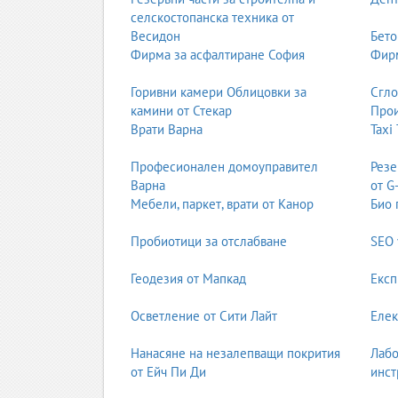
селскостопанска техника от
Могат да се разтопяват и формоват многократно
Весидон
Бето
PE – полиетилен;
Фирма за асфалтиране София
Фирм
PP – полипропилен;
PVC – поливинилхлорид;
Горивни камери Облицовки за
Сгл
PS – полистирен;
камини от Стекар
Прои
PET – полиетилентерефталат;
Врати Варна
Taxi
ABS – инженерна пластмаса;
PA – полиамиди (найлон);
Професионален домоуправител
Резе
PC – поликарбонат.
Варна
от G
Мебели, паркет, врати от Канор
Био 
2. Термореактивни полимери
След втвърдяване не могат да бъдат разтопени 
Пробиотици за отслабване
SEO 
епоксидни смоли;
Геодезия от Мапкад
Експ
фенолни смоли;
меламинови смоли;
Осветление от Сити Лайт
Елек
полиуретани.
3. Еластомери (каучук)
Нанасяне на незалепващи покрития
Лабо
от Ейч Пи Ди
инст
натурален каучук;
бутадиенов каучук;