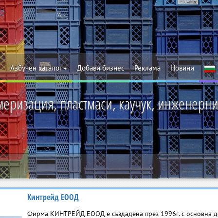
Азбучен каталог
Добави бизнес
Реклама
Новини
еризация, пластмаси, каучук, инженерни
Кинтрейд ЕООД
Фирма КИНТРЕЙД ЕООД е създадена през 1996г. с основна д