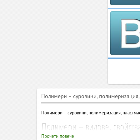
Полимери – суровини, полимеризация,
Полимери – суровини, полимеризация, пластмас
Полимери – видове, свойства
индустриални приложения
Прочети повече