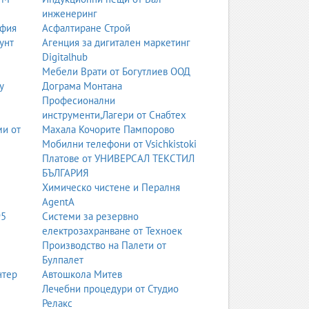
инженеринг
офия
Асфалтиране Строй
унт
Агенция за дигитален маркетинг
Digitalhub
Мебели Врати от Богутлиев ООД
у
Дограма Монтана
Професионални
инструменти,Лагери от Снабтех
ми от
Махала Кочорите Пампорово
Мобилни телефони от Vsichkistoki
Платове от УНИВЕРСАЛ ТЕКСТИЛ
БЪЛГАРИЯ
Химическо чистене и Пералня
AgentA
95
Системи за резервно
електрозахранване от Техноек
Производство на Палети от
Булпалет
нтер
Автошкола Митев
Лечебни процедури от Студио
Релакс