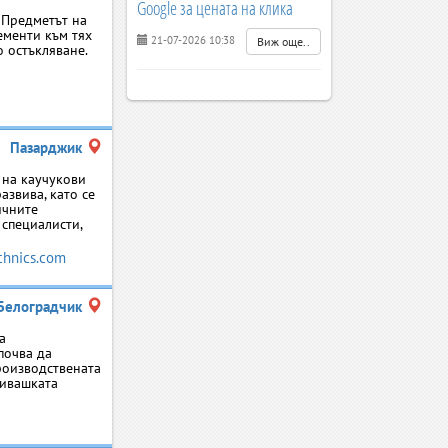
Google за цената на клика
 Предметът на
ементи към тях
21-07-2026 10:38
Виж още..
о остъкляване.
Пазарджик
 на каучукови
азвива, като се
ичните
 специалисти,
hnics.com
Белоградчик
а
почва да
производствената
шивашката