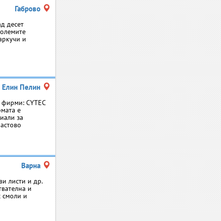
Габрово
ад десет
големите
аркучи и
Елин Пелин
 фирми: CYTEC
рмата е
иали за
ластово
Варна
и листи и др.
твателна и
с смоли и