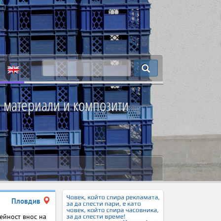
 материали и композити
Пловдив
ейност внос на