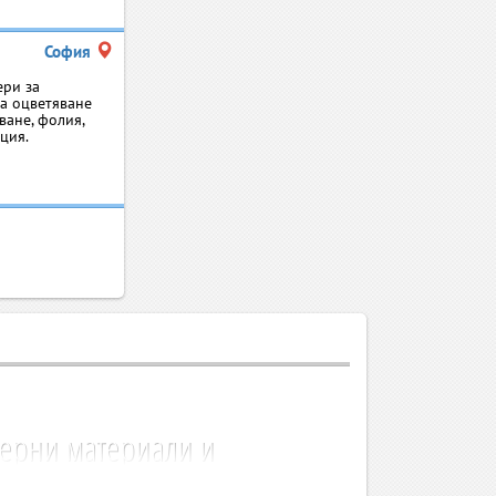
София
epи зa
за оцветяване
ване, фолия,
ция.
нерни материали и