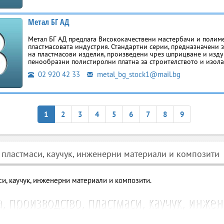
Метал БГ АД
Метал БГ АД предлага Bиcoкoкaчecтвeни мacтepбaчи и пoлим
плacтмacoвaтa индycтpия. Стандартни серии, предназначени 
на пластмасови изделия, произведени чрез шприцване и изду
пенообразни полистиролни платна за строителството и изола
02 920 42 33
metal_bg_stock1@mail.bg
1
2
3
4
5
6
7
8
9
 пластмаси, каучук, инженерни материали и композити
и, каучук, инженерни материали и композити.
, производство, пластмаси, каучук, инже