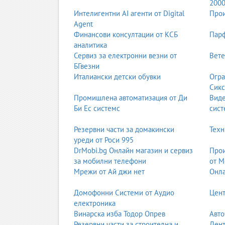
200
Терефталова киселина
– основа за PET;
Интелигентни AI агенти от Digital
Прои
Бутадиен
– основа за синтетичен каучук;
Agent
Акрилонитрил
– основа за инженерни пла
Финансови консултации от КСБ
Парф
Процеси на производство
аналитика
Полимеризация
Сервиз за електронни везни от
Вете
БГвезни
радикална полимеризация;
Италиански детски обувки
Огра
йонна полимеризация;
Сикс
координационно-каталитична полимеризац
Промишлена автоматизация от Ди
Вид
поликондензация;
Би Ес системс
сист
полиприсъединяване.
Формиране на полимерни материали
Резервни части за домакински
Техн
уреди от Роси 995
екструдиране;
DrMobi.bg Онлайн магазин и сервиз
Прои
инжекционно формоване;
за мобилни телефони
от М
духане на бутилки;
Мрежи от Ай джи нет
Онла
термоформоване;
каландриране;
Домофонни Системи от Аудио
Цент
вулканизация (за каучук).
електроника
Основни видове полимери
Винарска изба Тодор Опрев
Авто
1. Термопласти
Резервни части за строителна и
Дент