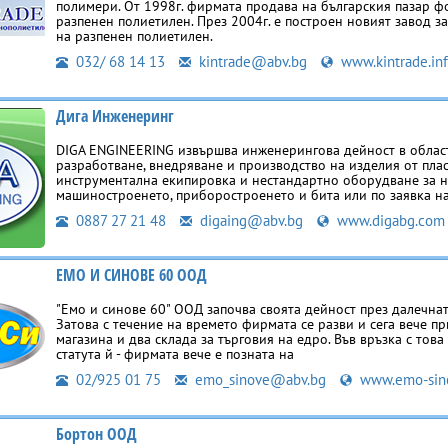
полимери. От 1998г. фирмата продава на българския пазар ф
разпенен полиетилен. През 2004г. е построен новият завод з
на разпенен полиетилен.
032/ 68 14 13
kintrade@abv.bg
www.kintrade.in
Дига Инженеринг
DIGA ENGINEERING извършва инженерингова дейност в облас
разработване, внедряване и производство на изделия от плас
инструментална екипировка и нестандартно оборудване за 
машиностроенето, приборостроенето и бита или по заявка на
0887 27 21 48
digaing@abv.bg
www.digabg.com
ЕМО И СИНОВЕ 60 ООД
"Емо и синове 60" ООД започва своята дейност през далечнат
Затова с течение на времето фирмата се разви и сега вече п
магазина и два склада за търговия на едро. Във връзка с това
статута й - фирмата вече е позната на
02/925 01 75
emo_sinove@abv.bg
www.emo-sin
Бортон ООД