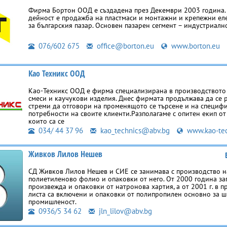
Фирма Бортон ООД е създадена през Декември 2003 година.
дейност е продажба на пластмаси и монтажни и крепежни ел
за българския пазар. Основен пазарен сегмент – индустриалн
076/602 675
office@borton.eu
www.borton.eu
Као Техникс ООД
Као-Техникс ООД е фирма специализирана в производството
смеси и каучукови изделия. Днес фирмата продължава да се р
стреми да отговори на променящото се търсене и на специф
потребности на своите клиенти.Разполагаме с опитен екип от
които са се
034/ 44 37 96
kao_technics@abv.bg
www.kao-tec
Живков Лилов Нешев
СД Живков Лилов Нешев и СИЕ се занимава с производство н
полиетиленово фолио и опаковки от него. От 2000 година за
произвежда и опаковки от натронова хартия, а от 2001 г. в 
листа са включени и опаковки от полипропилен основно за 
промишленост.
0936/5 34 62
jln_lilov@abv.bg