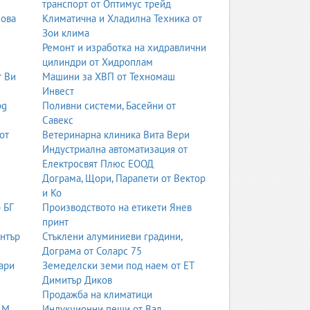
транспорт от Оптимус трейд
нова
Климатична и Хладилна Техника от
Зои клима
Ремонт и изработка на хидравлични
цилиндри от Хидроплам
т Ви
Машини за ХВП от Техномаш
Инвест
bg
Поливни системи, Басейни от
Савекс
от
Ветеринарна клиника Вита Вери
Индустриална автоматизация от
Електросвят Плюс ЕООД
Дограма, Щори, Парапети от Вектор
и Ко
 БГ
Производството на етикети Янев
принт
ентър
Стъклени алуминиеви градини,
Дограма от Соларс 75
ари
Земеделски земи под наем от ЕТ
Димитър Диков
Продажба на климатици
 М
Индукционни пещи от Вал