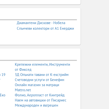
олекули, изградени от многократно свързани
и свойства – гъвкавост, здравина, устойчивост
Диамантени Дискове - Нобела
 технически детайли, инженерни пластмаси,
Слънчеви колектори от А1 Енерджи
, каучукови смеси, композити, полимерни
 бъдат естествени (като целулоза, каучук,
Крепежни елементи, Инструменти
от Фиксед
й 19
3Д Опънати тавани от К-екстрийм
т
Счетоводни услуги от Бенефин
Онлайн магазин за матраци
Mattro.net
 Еко
Фолио, Аеропласт от Кинтрейд
Наем на автовишки от Писариес
Международен и вътрешен