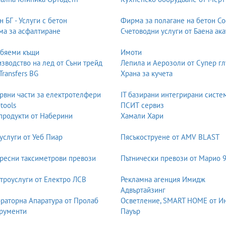
.
н БГ - Услуги с бетон
Фирма за полагане на бетон С
а за асфалтиране
Счетоводни услуги от Баена ака
обяеми къщи
Имоти
зводство на лед от Съни трейд
Лепила и Аерозоли от Супер гл
 Transfers BG
Храна за кучета
рвни части за електротелфери
IT базирани интегрирани систе
-tools
ПСИТ сервиз
продукти от Наберини
Хамали Хари
отново.
услуги от Уеб Пиар
Пясъкоструене от AMV BLAST
ресни таксиметрови превози
Пътнически превози от Марио 
троуслуги от Електро ЛСВ
Рекламна агенция Имидж
Адвъртайзинг
раторна Апаратура от Пролаб
Осветление, SMART HOME от И
рументи
Пауър