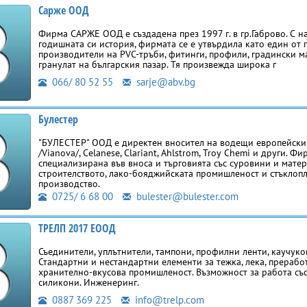
Сарже ООД
Фирма САРЖЕ ООД е създадена през 1997 г. в гр.Габрово. С н
годишната си история, фирмата се е утвърдила като един от 
производители на PVC-тръби, фитинги, профили, градински м
гранулат на българския пазар. Тя произвежда широка г
066/ 80 52 55
sarje@abv.bg
Булестер
"БУЛЕСТЕР" ООД е директен вносител на водещи европейски
/Vianova/, Celanese, Clariant, Ahlstrom, Troy Chemi и други. Фи
специализирана във вноса и търговията със суровини и матер
строителството, лако-бояджийската промишленост и стъклоп
производство.
0725/ 6 68 00
bulester@bulester.com
ТРЕЛП 2017 ЕООД
Съединители, уплътнители, тампони, профилни ленти, каучуков
Стандартни и нестандартни елементи за тежка, лека, прерабо
хранително-вкусова промишленост. Възможност за работа съ
силикони. Инженеринг.
0887 369 225
info@trelp.com