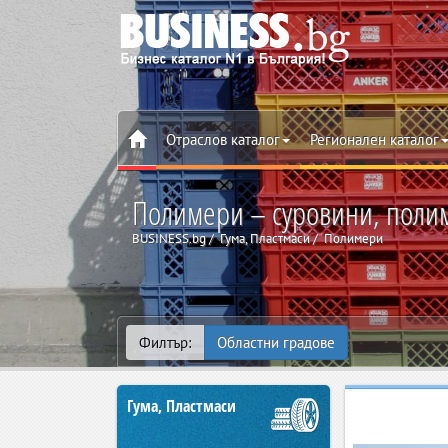
Отраслов каталог
Регионален каталог
Полимери – суровини, полим
BUSINESS.bg
Гума, Пластмаси
Полимери
Филтър:
Областни градове
Гума, Пластмаси