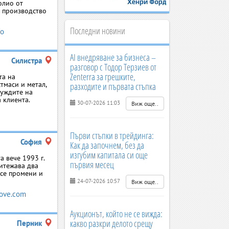
олио от
а производство
Последни новини
fo
AI внедряване за бизнеса –
Силистра
разговор с Тодор Терзиев от
Zenterra за грешките,
та на
тмаси и метал,
разходите и първата стъпка
нуждите на
 клиента.
30-07-2026 11:03
Виж още..
Първи стъпки в трейдинга:
София
Как да започнем, без да
изгубим капитала си още
а вече 1993 г.
първия месец
ритежава два
 се промени и
24-07-2026 10:57
Виж още..
ove.com
Аукционът, който не се вижда:
какво разкри делото срещу
Перник