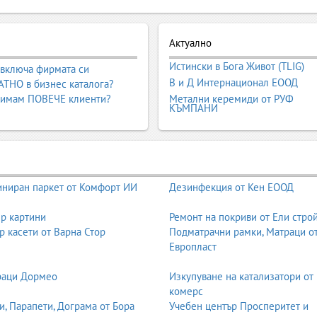
еска, пластмасова и каучукова индустрия. Те представляват макром
ия, съполимеризация и модификация
образуват материали с уникалн
Актуално
дълъг експлоатационен живот.
Истински в Бога Живот (TLIG)
 включа фирмата си
а
пластмаси, каучукови изделия, фолиа, опаковки, тръби, профили,
В и Д Интернационал ЕООД
ТНО в бизнес каталога?
ди индустриални продукти
.
 имам ПОВЕЧЕ клиенти?
Метални керемиди от РУФ
КЪМПАНИ
агат
полимери, полимерни суровини, гранулат, инженерни пластмаси
ериги от повтарящи се структурни единици –
мономери
. Те могат да
ниран паркет от Комфорт ИИ
Дезинфекция от Кен ЕООД
ипропилен, PVC, PET, нейлон, силикон).
р картини
Ремонт на покриви от Ели стро
р касети от Варна Стор
Подматрачни рамки, Матраци о
овини на химическата промишленост:
Европласт
PE, LLDPE);
раци Дормео
Изкупуване на катализатори от
;
комерс
;
и, Парапети, Дограма от Бора
Учебен център Просперитет и