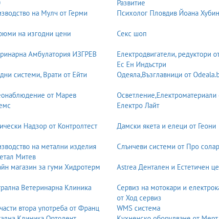
0
Развитие
зводство на Мулч от Герми
Психолог Пловдив Йоана Хуби
стмаси.
юми на изгодни цени
Секс шоп
ринарна Амбулатория ИЗГРЕВ
Електродвигатели, редуктори о
Ес Ен Индъстри
дни системи, Врати от Ейти
Одеяла,Възглавници от Odeala.
ия (Ziegler–Natta);
еонаблюдение от Марев
Осветление,Електроматериали 
емс
Електро Лайт
ически Надзор от Контролтест
Дамски якета и елеци от Геони
зводство на метални изделия
Слънчеви системи от Про солар
етал Митев
йн магазин за гуми Хидротерм
Astrea Дентален и Естетичен ц
рална Ветеринарна Клиника
Сервиз на мотокари и електрок
от Ход сервиз
части втора употреба от Франц
WMS система
ална Клиника Ортодент
Кухненско оборудване от Мерт