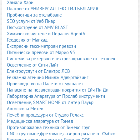
Хамали Хари
Платове от УНИВЕРСАЛ ТЕКСТИЛ БЪЛГАРИЯ
Пробиотици за отслабване
SEO услуги от Уеб Пиар
Пясъкоструене от AMV BLAST
Химическо чистене и Пералня AgentA
Геодезия от Мапкад
Експресни таксиметрови превози
Пътнически превози от Марио 95
Системи за резервно електрозахранване от Техноек
Осветление от Сити Лайт
Електроуслуги от Електро ЛСВ
Рекламна агенция Имидж Адвъртайзинг
Производство на Палети от Булпалет
Нанасяне на незалепващи покрития от Ейч Пи Ди
Лабораторна Апаратура от Пролаб инструменти
Осветление, SMART HOME от Интер Пауър
Автошкола Митев
Лечебни процедури от Студио Релакс
Медицинска апаратура от Томед
Противопожарна техника от Тимекс груп
CNC струговане,фрезоване,лазерно рязане от Фабко
Контрол на вредителите от Контики ООД