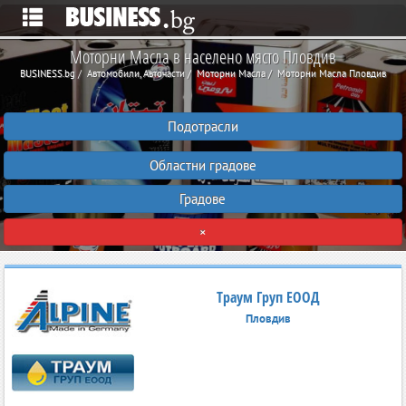
Моторни Масла в населено място Пловдив
BUSINESS.bg
Автомобили, Авточасти
Моторни Масла
Моторни Масла Пловдив
Подотрасли
Областни градове
Градове
×
Траум Груп ЕООД
Пловдив