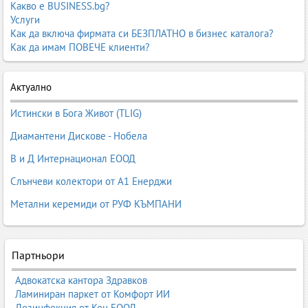
Какво е BUSINESS.bg?
Услуги
Как да включа фирмата си БЕЗПЛАТНО в бизнес каталога?
Как да имам ПОВЕЧЕ клиенти?
Актуално
Истински в Бога Живот (TLIG)
Диамантени Дискове - Нобела
В и Д Интернационал ЕООД
Слънчеви колектори от А1 Енерджи
Метални керемиди от РУФ КЪМПАНИ
Партньори
Адвокатска кантора Здравков
Ламиниран паркет от Комфорт ИИ
Дезинфекция от Кен ЕООД