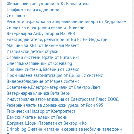
Финансови консултации от КСБ аналитика
Парфюми на изгодни цени
Секс шоп
Ремонт и изработка на хидравлични цилиндри от Хидроплам
Сервиз за електронни везни от БГвезни
Ветеринарна Амбулатория ИЗГРЕВ
Електродвигатели, редуктори от Ви Ес Ен Индъстри
Машини за ХВП от Техномаш Инвест
Италиански детски обувки
Оградни системи, Врати от Ейти Сикс
Одеяла,Възглавници от Odeala.bg
Поливни системи, Басейни от Савекс
Промишлена автоматизация от Ди Би Ес системс
Видеонаблюдение от Марев системс
Осветление,Електроматериали от Електро Лайт
Ветеринарна клиника Вита Вери
Индустриална автоматизация от Електросвят Плюс ЕООД
Резервни части за домакински уреди от Роси 995
Технически Надзор от Контролтест
Дамски якета и елеци от Геони
Дограма, Щори, Парапети от Вектор и Ко
DrMobi.bg Онлайн магазин и сервиз за мобилни телефони