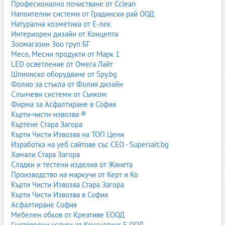
Професионално почистване от Cclean
Напоителни системи от Градински рай ООД
Натурална козметика от Е-лек
Интериорен дизайн от Концепта
Зоомагазин Зоо груп БГ
Месо, Месни продукти от Марк 1
LED осветление от Омега Лайт
Шпионско оборудване от Spy.bg
Фолио за стъкла от Фолия дизайн
Слънчеви системи от Сънком
Фирма за Асфалтиране в София
Кърти-чисти-извозва ®
Къртене Стара Загора
Кърти Чисти Извозва на ТОП Цени
Изработка на уеб сайтове със СЕО - Supersait.bg
Хамали Стара Загора
Сладки и тестени изделия от Жанета
Производство на маркучи от Керт и Ко
Кърти Чисти Извозва Стара Загора
Кърти Чисти Извозва в София
Асфалтиране София
Мебелен обков от Креативе ЕООД
Счетоводни услуги от Консултинг Б ООД