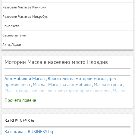
Резервни Части за Камиони
Резервни Части за Микробус
Ремаркета
Сервиз за Гуми
Яхти, Лодки
Моторни Масла в населено място Пловдив
Автомобилни Масла
,
Вносители на моторни масла
,
Грес -
промишлена
,
Масла
,
Масла за автомобили
,
Масла и греси
,
Масла, хидравлични - дистрибутори и производители
,
Масло
за дизел
,
Масло за мотори
,
Масло за скоростна кутия
,
Прочети повече
Моторни масла
,
Наливни масла
,
Синтетично масло
,
Смазочно
оборудване
За BUSINESS.bg
За връзка с BUSINESS.bg