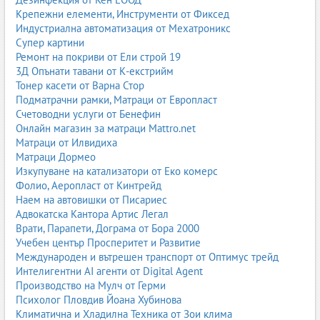
Крепежни елементи, Инструменти от Фиксед
Индустриална автоматизация от Мехатроникс
Супер картини
Ремонт на покриви от Ели строй 19
3Д Опънати тавани от К-екстрийм
Тонер касети от Варна Стор
Подматрачни рамки, Матраци от Европласт
Счетоводни услуги от Бенефин
Онлайн магазин за матраци Mattro.net
Матраци от Илвидиха
Матраци Дормео
Изкупуване на катализатори от Еко комерс
Фолио, Аеропласт от Кинтрейд
Наем на автовишки от Писариес
Адвокатска Кантора Артис Легал
Врати, Парапети, Дограма от Бора 2000
Учебен център Просперитет и Развитие
Международен и вътрешен транспорт от Оптимус трейд
Интелигентни AI агенти от Digital Agent
Производство на Мулч от Герми
Психолог Пловдив Йоана Хубинова
Климатична и Хладилна Техника от Зои клима