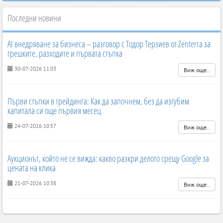
Последни новини
AI внедряване за бизнеса – разговор с Тодор Терзиев от Zenterra за
грешките, разходите и първата стъпка
30-07-2026 11:03
Виж още..
Първи стъпки в трейдинга: Как да започнем, без да изгубим
капитала си още първия месец
24-07-2026 10:57
Виж още..
Аукционът, който не се вижда: какво разкри делото срещу Google за
цената на клика
21-07-2026 10:38
Виж още..