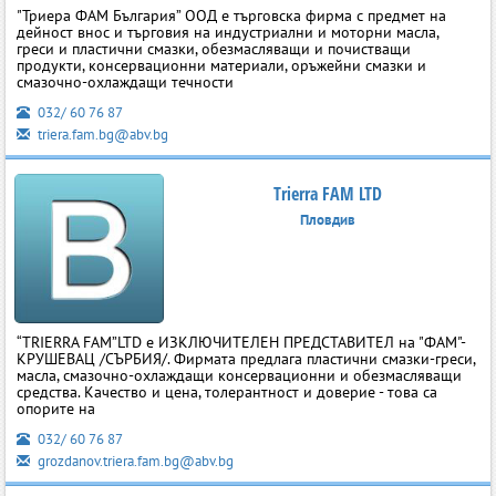
"Триера ФАМ България” ООД е търговска фирма с предмет на
дейност внос и търговия на индустриални и моторни масла,
греси и пластични смазки, обезмасляващи и почистващи
продукти, консервационни материали, оръжейни смазки и
смазочно-охлаждащи течности
032/ 60 76 87
triera.fam.bg@abv.bg
Trierra FAM LTD
Пловдив
“TRIERRA FAM”LTD е ИЗКЛЮЧИТЕЛЕН ПРЕДСТАВИТЕЛ на "ФАМ"-
КРУШЕВАЦ /СЪРБИЯ/. Фирмата предлага пластични смазки-греси,
масла, смазочно-охлаждащи консервационни и обезмасляващи
средства. Качество и цена, толерантност и доверие - това са
опорите на
032/ 60 76 87
grozdanov.triera.fam.bg@abv.bg