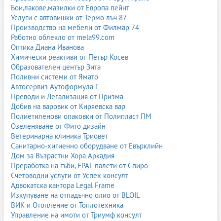
Бои,лакове,мазилки от Европа пейнт
Услуги с автовишки от Термо лъч 87
Производство на мебели от Филмар 74
Работно облекло от mela99.com
Оптика Диана Иванова
Химически реактиви от Петър Косев
Образователен център Зита
Поливни системи от Ямато
Автосервиз Аутоформула Г
Преводи и Легализация от Призма
Добив на варовик от Киряевска вар
Полиетиленови опаковки от Полипласт ПМ
Озеленяване от Фито дизайн
Ветеринарна клиника Триовет
Санитарно-хигиенно оборудване от Евърклийн
Дом за Възрастни Хора Аркадия
Преработка на гъби, EPAL палети от Спиро
Счетоводни услуги от Успех консулт
Адвокатска кантора Legal Frame
Изкупуване на отпадъчно олио от BLOIL
ВИК и Отопление от Топлотехника
Управление на имоти от Триумф консулт