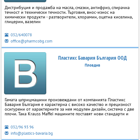
Дистрибуция и продажба на масла, смазки, антифриз, спирачна
течност и технически течности. Търговия, внос-износ на
химически продукти - разтворители, хлорамин, оцетна киселина,
глицерин, вазелин
032/640078
office@pharmcobg.com
Пластикс Бавария България ООД
Пловдив
Гамата шприцмашини произвеждани от компанията Пластикс
Бавария България е характерна с високо качество и прецизност
осигурени от характерните за нея модулен дизайн, система с две
плочи. Така Krauss Maffei машините поставят нови стандарти и
032/96 93 96
info@plastics-bavaria.bg