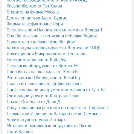
Ковано Желязо от Тан Колов
Строителна фирма Мусала
Дентален център Адент Бургас
Фирма за асфалтиране Лори
Озеленяване и Напоителни системи от Велида 1
Онлайн магазин за тениски и бебешки бодита
Студио за отслабване Angelic glow
Архитектура и проектиране от Вертикали ЕООД
Инжекционни Микропилоти от Геостабил
Електроматериали от Вайд бул
Пчеларско оборудване от Вимекс М
Преработка на пластмаса от Хеста БГ
Ресторантско Оборудване от Resol.bg
Пътна сигнализация от Дейли консулт
Професионални инструменти и машини от Тулс БГ
Счетоводни услуги от Контракт Плюс
Стъкла, Огледала от Дани Д
Индустриални нагреватели по поръчка от Сираков С
Сладкарски Изделия от Захарно петле Самоков
Архитектурно студио Интоарх
Метални и покривни конструкции от Чахов
Торти Калина