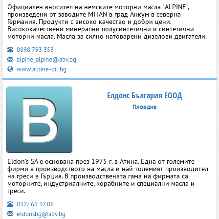
Официален вносител на немските моторни масла "ALPINE",
произведени от заводите MITAN в град Анкум в северна
Германия. Продукти с високо качество и добри цени.
Висококачествени минерални полусинтетични и синтетични
моторни масла. Масла за силно натоварени дизелови двигатели.
0898 793 353
alpine_alpine@abv.bg
www.alpine-oil.bg
Елдонс България ЕООД
Пловдив
Eldon’s SA е основана през 1975 г. в Атина. Една от големите
фирми в производството на масла и най-големият производител
на греси в Гърция. В производствената гама на фирмата са
моторните, индустриалните, корабните и специални масла и
греси.
032/ 69 37 06
eldonsbg@abv.bg