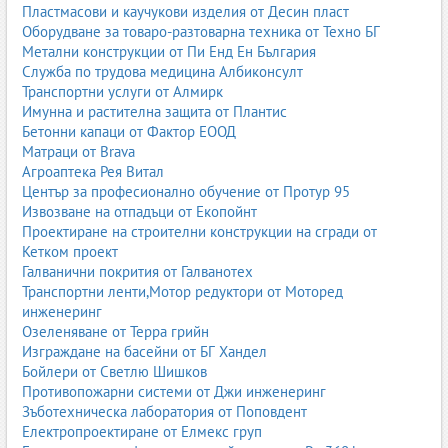
Пластмасови и каучукови изделия от Десин пласт
Оборудване за товаро-разтоварна техника от Техно БГ
Метални конструкции от Пи Енд Ен България
Служба по трудова медицина Албиконсулт
Транспортни услуги от Алмирк
Имунна и растителна защита от Плантис
Бетонни капаци от Фактор ЕООД
Матраци от Brava
Агроаптека Рея Витал
Център за професионално обучение от Протур 95
Извозване на отпадъци от Екопойнт
Проектиране на строителни конструкции на сгради от
Кетком проект
Галванични покрития от Галванотех
Транспортни ленти,Мотор редуктори от Моторед
инженеринг
Озеленяване от Терра грийн
Изграждане на басейни от БГ Хандел
Бойлери от Светлю Шишков
Противопожарни системи от Джи инженеринг
Зъботехническа лаборатория от Поповдент
Електропроектиране от Елмекс груп