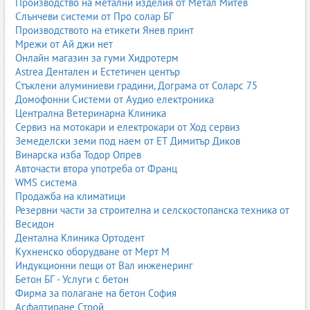
Производство на метални изделия от Метал Митев
Слънчеви системи от Про солар БГ
Производството на етикети Янев принт
Мрежи от Ай джи нет
Онлайн магазин за гуми Хидротерм
Astrea Дентален и Естетичен център
Стъклени алуминиеви градини, Дограма от Соларс 75
Домофонни Системи от Аудио електроника
Централна Ветеринарна Клиника
Сервиз на мотокари и електрокари от Ход сервиз
Земеделски земи под наем от ЕТ Димитър Диков
Винарска изба Тодор Опрев
Авточасти втора употреба от Франц
WMS система
Продажба на климатици
Резервни части за строителна и селскостопанска техника от
Весидон
Дентална Клиника Ортодент
Кухненско оборудване от Мерт М
Индукционни пещи от Вал инженеринг
Бетон БГ - Услуги с бетон
Фирма за полагане на бетон София
Асфалтиране Строй