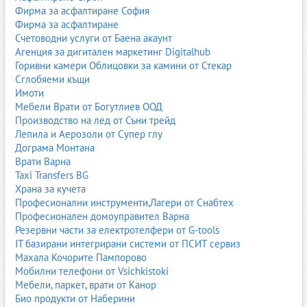
Фирма за асфалтиране София
Фирма за асфалтиране
Счетоводни услуги от Баена акаунт
Агенция за дигитален маркетинг Digitalhub
Горивни камери Облицовки за камини от Стекар
Сглобяеми къщи
Имоти
Мебели Врати от Богутлиев ООД
Производство на лед от Съни трейд
Лепила и Аерозоли от Супер глу
Дограма Монтана
Врати Варна
Taxi Transfers BG
Храна за кучета
Професионални инструменти,Лагери от Снабтех
Професионален домоуправител Варна
Резервни части за електротелфери от G-tools
IT базирани интегрирани системи от ПСИТ сервиз
Махала Кочорите Пампорово
Мобилни телефони от Vsichkistoki
Мебели, паркет, врати от Канор
Био продукти от Наберини