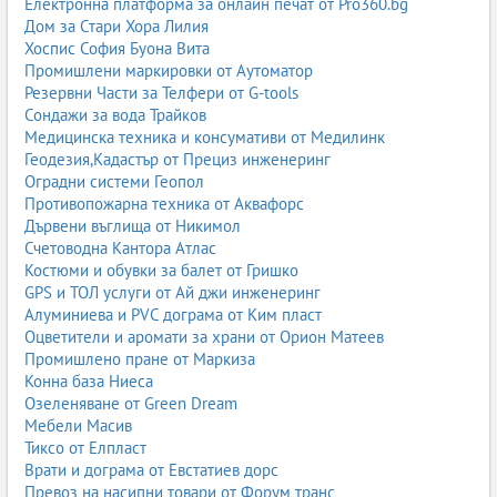
Електронна платформа за онлайн печат от Pro360.bg
Дом за Стари Хора Лилия
Хоспис София Буона Вита
Промишлени маркировки от Аутоматор
Резервни Части за Телфери от G-tools
Сондажи за вода Трайков
Медицинска техника и консумативи от Медилинк
Геодезия,Кадастър от Прециз инженеринг
Оградни системи Геопол
Противопожарна техника от Аквафорс
Дървени въглища от Никимол
Счетоводна Кантора Атлас
Костюми и обувки за балет от Гришко
GPS и ТОЛ услуги от Ай джи инженеринг
Алуминиева и PVC дограма от Ким пласт
Оцветители и аромати за храни от Орион Матеев
Промишлено пране от Маркиза
Конна база Ниеса
Озеленяване от Green Dream
Мебели Масив
Тиксо от Елпласт
Врати и дограма от Евстатиев дорс
Превоз на насипни товари от Форум транс