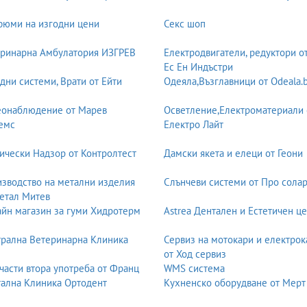
юми на изгодни цени
Секс шоп
ринарна Амбулатория ИЗГРЕВ
Електродвигатели, редуктори о
Ес Ен Индъстри
дни системи, Врати от Ейти
Одеяла,Възглавници от Odeala.
еонаблюдение от Марев
Осветление,Електроматериали 
емс
Електро Лайт
ически Надзор от Контролтест
Дамски якета и елеци от Геони
зводство на метални изделия
Слънчеви системи от Про солар
етал Митев
йн магазин за гуми Хидротерм
Astrea Дентален и Естетичен ц
рална Ветеринарна Клиника
Сервиз на мотокари и електрок
от Ход сервиз
части втора употреба от Франц
WMS система
ална Клиника Ортодент
Кухненско оборудване от Мерт