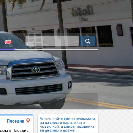
Пловдив
ъкла в Пловдив.