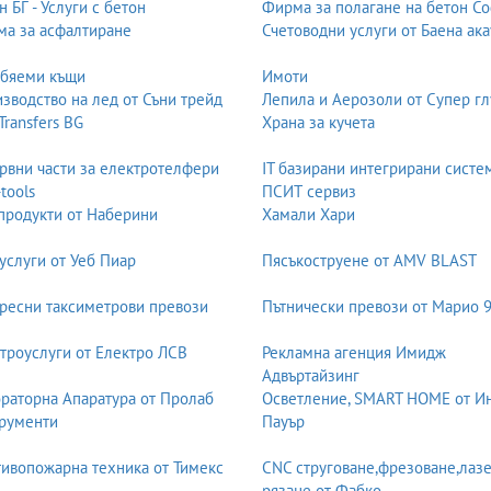
н БГ - Услуги с бетон
Фирма за полагане на бетон С
а за асфалтиране
Счетоводни услуги от Баена ака
обяеми къщи
Имоти
зводство на лед от Съни трейд
Лепила и Аерозоли от Супер гл
 Transfers BG
Храна за кучета
рвни части за електротелфери
IT базирани интегрирани систе
-tools
ПСИТ сервиз
продукти от Наберини
Хамали Хари
услуги от Уеб Пиар
Пясъкоструене от AMV BLAST
ресни таксиметрови превози
Пътнически превози от Марио 
троуслуги от Електро ЛСВ
Рекламна агенция Имидж
Адвъртайзинг
раторна Апаратура от Пролаб
Осветление, SMART HOME от И
рументи
Пауър
ивопожарна техника от Тимекс
CNC струговане,фрезоване,лаз
рязане от Фабко