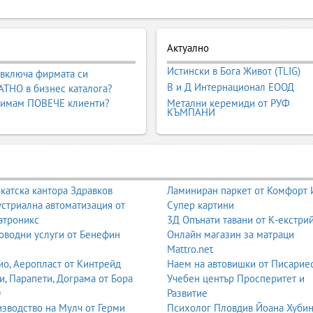
Актуално
Истински в Бога Живот (TLIG)
 включа фирмата си
В и Д Интернационал ЕООД
ТНО в бизнес каталога?
 имам ПОВЕЧЕ клиенти?
Метални керемиди от РУФ
КЪМПАНИ
катска кантора Здравков
Ламиниран паркет от Комфорт
стриална автоматизация от
Супер картини
атроникс
3Д Опънати тавани от К-екстри
оводни услуги от Бенефин
Онлайн магазин за матраци
Mattro.net
о, Аеропласт от Кинтрейд
Наем на автовишки от Писарие
и, Парапети, Дограма от Бора
Учебен център Просперитет и
0
Развитие
зводство на Мулч от Герми
Психолог Пловдив Йоана Хуби