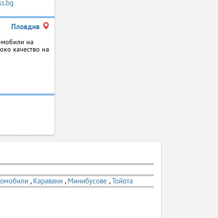
ss.bg
Пловдив
омобили на
око качество на
томобили
,
Каравани
,
Минибусове
,
Тойота