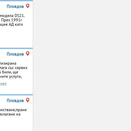
Пловдив
 модела DS21.
. През 1991г
ация АД като
Пловдив
ализирана
лага със сервиз
а били, ще
ите услуги,
.net
Пловдив
чистване,пране
полагане на