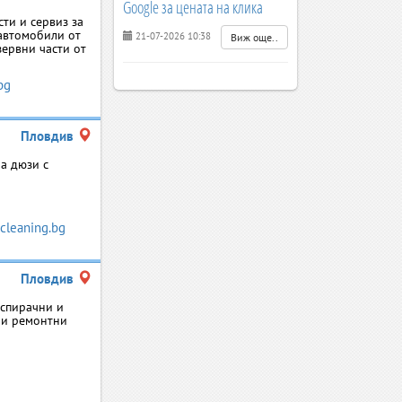
Google за цената на клика
ти и сервиз за
автомобили от
21-07-2026 10:38
Виж още..
зервни части от
bg
Пловдив
а дюзи с
-cleaning.bg
Пловдив
 спирачни и
 и ремонтни