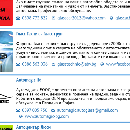
Ако имате спукано стъкло на вашия автомобил обадете се и 
Заличаване на пукнатини и удари от камъчета. Възстановява
автостъкла. Професионално обслужване.
0898 773 822
glasscar2012@yahoo.com
glascar.
Гласс Техник - Гласс груп
Фирмата Гласс Техник - Гласс груп е създадена през 2008г. от 
дългогодишен опит в сверата на обслужването с автостъклат
услуги - внос, монтаж и демонтаж, както и самите стъкла и ма
гарантирано качество и произход. Поръчките се изпълняват 
0886 363 036
glasstechnic@abv.bg
www.facebo
Automagic ltd
Аутомаджик ЕООД е директен вносител на автостъкла и спе
сервиз за монтаж, демонтаж и подмяна на предни, задни и ст
Работим с водещи OEM производители и предлагаме бързо,
обслужване в Пловдив и София.
0897 005 750
automagic.autoglass@gmail.com
www.automagic-bg.com
Автоцентър Люси