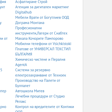
офия
Асфалтиране Строй
унт
Агенция за дигитален маркетинг
Digitalhub
Мебели Врати от Богутлиев ООД
у
Дограма Монтана
Професионални
инструменти,Лагери от Снабтех
ми от
Махала Кочорите Пампорово
Мобилни телефони от Vsichkistoki
Платове от УНИВЕРСАЛ ТЕКСТИЛ
БЪЛГАРИЯ
Химическо чистене и Пералня
AgentA
95
Системи за резервно
електрозахранване от Техноек
Производство на Палети от
Булпалет
нтер
Автошкола Митев
Лечебни процедури от Студио
Релакс
ерно
Контрол на вредителите от Контики
ООД