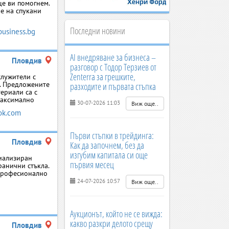
ще ви помогнем.
не на спукани
Последни новини
business.bg
AI внедряване за бизнеса –
Пловдив
разговор с Тодор Терзиев от
Zenterra за грешките,
служители с
а. Предложените
разходите и първата стъпка
териали са с
максимално
30-07-2026 11:03
Виж още..
ok.com
Първи стъпки в трейдинга:
Пловдив
Как да започнем, без да
изгубим капитала си още
циализиран
първия месец
ранични стъкла.
 професионално
24-07-2026 10:57
Виж още..
Аукционът, който не се вижда:
какво разкри делото срещу
Пловдив