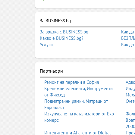
За BUSINESS.bg
За връзка с BUSINESS.bg
Как да
Какво е BUSINESS.bg?
БЕЗПЛА
Услуги
Как да
Партньори
Ремонт на перални в София
Адво
Крепежни елементи, Инструменти
Инду
от Фиксед
Мех
Подматрачни рамки, Матраци от
Счет
Европласт
Изкупуване на катализатори от Еко
Фоли
комерс
Врат
200
Интелигентни AI агенти от Digital
Прои