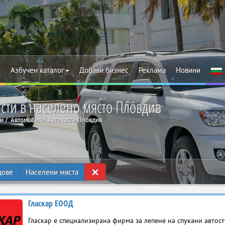
Азбучен каталог
Добави бизнес
Реклама
Новини
сти в населено място Пловдив
ти
Автомобили, Авточасти Пловдив
×
дове
Населени мяста
Гласкар ЕООД
Гласкар е специализирана фирма за лепене на спукани автост