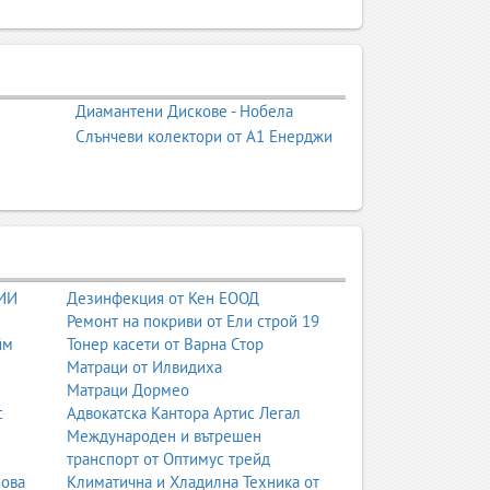
Диамантени Дискове - Нобела
Слънчеви колектори от А1 Енерджи
 ИИ
Дезинфекция от Кен ЕООД
Ремонт на покриви от Ели строй 19
йм
Тонер касети от Варна Стор
Матраци от Илвидиха
Матраци Дормео
с
Адвокатска Кантора Артис Легал
Международен и вътрешен
транспорт от Оптимус трейд
нова
Климатична и Хладилна Техника от