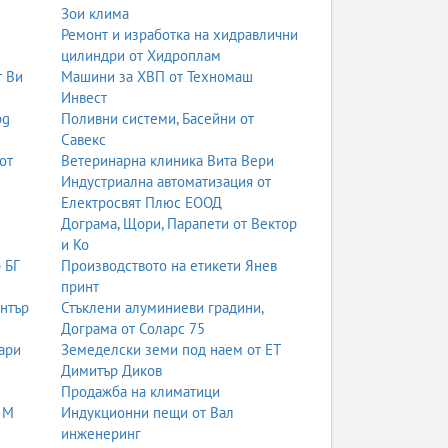
Зои клима
Ремонт и изработка на хидравлични
цилиндри от Хидроплам
т Ви
Машини за ХВП от Техномаш
Инвест
bg
Поливни системи, Басейни от
Савекс
от
Ветеринарна клиника Вита Вери
Индустриална автоматизация от
Електросвят Плюс ЕООД
Дограма, Щори, Парапети от Вектор
и Ко
 БГ
Производството на етикети Янев
принт
ентър
Стъклени алуминиеви градини,
Дограма от Соларс 75
ари
Земеделски земи под наем от ЕТ
Димитър Диков
Продажба на климатици
 М
Индукционни пещи от Вал
инженеринг