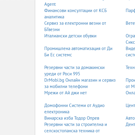
Agent
Финансови консултации от КСБ
Парф
аналитика
Сервиз за електронни везни от
Вете
БГвезни
Италиански детски обувки
Огра
Сикс
Промишлена автоматизация от Ди
Вид
Би Ес системс
сист
Резервни части за домакински
Техн
уреди от Роси 995
DrMobi.bg Онлайн магазин и сервиз
Прои
за мобилни телефони
от М
Мрежи от Ай джи нет
Онла
Домофонни Системи от Аудио
Цент
електроника
Винарска изба Тодор Опрев
Авто
Резервни части за строителна и
Дент
селскостопанска техника от