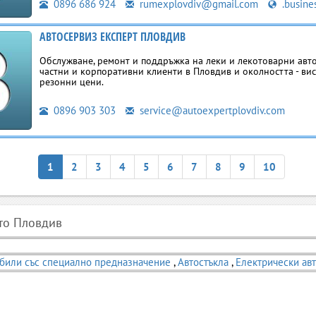
0896 686 924
rumexplovdiv@gmail.com
.busine
АВТОСЕРВИЗ ЕКСПЕРТ ПЛОВДИВ
Обслужване, ремонт и поддръжка на леки и лекотоварни авт
частни и корпоративни клиенти в Пловдив и околността - вис
резонни цени.
0896 903 303
service@autoexpertplovdiv.com
1
2
3
4
5
6
7
8
9
10
сто Пловдив
били със специално предназначение
,
Автостъкла
,
Електрически ав