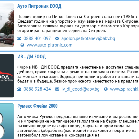
Ауто Питроник ЕООД
Първия допир на Петко Танев със Ситроен става през 1986г с
Следват години на упорство и изучаване на марката Ситроен
Автосервиза сключва първия си договор с Автомотор Корпор
оторизиран гаранционен сервиз на Ситроен.
0888 401 097
apolon.petkotanev@abv.bg
www.auto-pitronic.com
ИВ - ДИ ЕООД
Фирма ИВ - ДИ ЕООД предлага качествена и достъпна специ
дейност, пряко свързана с ремонт на спирачна система. Разпо
за монтаж и магазин. Водещи принципи в работа ни винаги с
бъдат и в бъдеще, безкомпромисното качеството на предлаган
0888 928 424
iv_di_eood@abv.bg
www.spirachki
Румекс Флейм 2000
Автомивка Румекс предлага външно измиване и вътрешно по
и импрегниране на тапицерията,полагане на бързи гланцове,
различни видове вакси(и според марката и произхода на
автомобила),обработка(пастиране) на лаковото покритие на
автомобила,почистване и консервация на