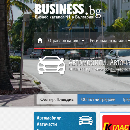
Отраслов каталог
Регионален каталог
Автомобили, Авточа
BUSINESS.bg
Автомобили, Авточас
Филтър:
Пловдив
Областни градове
Гра
Автомобили,
Авточасти