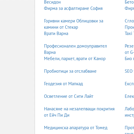
Весидон
Бето
Фирма за асфалтиране София
Фирм
Горивни камери Облицовки за
Сгл
камини от Стекар
Прои
Врати Варна
Taxi
Професионален домоуправител
Резе
Варна
от G
Мебели, паркет, врати от Канор
Био 
Пробиотици за отслабване
SEO 
Геодезия от Мапкад
Експ
Осветление от Сити Лайт
Елек
Нанасяне на незалепващи покрития
Лабо
от Ейч Пи Ди
инст
Медицинска апаратура от Томед
Прот
груп