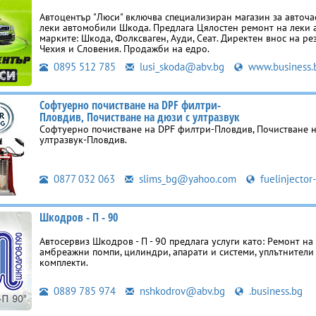
Автоцентър "Люси" включва специализиран магазин за авточас
леки автомобили Шкода. Предлага Цялостен ремонт на леки 
марките: Шкода, Фолксваген, Ауди, Сеат. Директен внос на ре
Чехия и Словения. Продажби на едро.
0895 512 785
lusi_skoda@abv.bg
www.business.
Софтуерно почистване на DPF филтри-
Пловдив, Почистване на дюзи с ултразвук
Софтуерно почистване на DPF филтри-Пловдив, Почистване н
ултразвук-Пловдив.
0877 032 063
slims_bg@yahoo.com
fuelinjector
Шкодров - П - 90
Автосервиз Шкодров - П - 90 предлага услуги като: Ремонт на
амбреажни помпи, цилиндри, апарати и системи, уплътнители
комплекти.
0889 785 974
nshkodrov@abv.bg
.business.bg