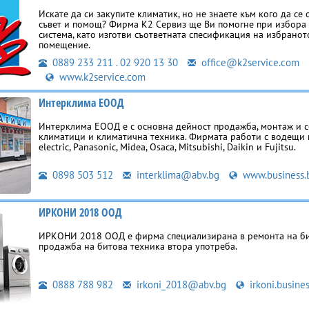
Искате да си закупите климатик, но не знаете към кого да се 
съвет и помощ? Фирма К2 Сервиз ще Ви помогне при избора
система, като изготви съответната спесификация на избранот
помещение.
0889 233 211 . 02 920 13 30
office@k2service.com
www.k2service.com
Интерклима ЕООД
Интерклима ЕООД е с основна дейност продажба, монтаж и с
климатици и климатична техника. Фирмата работи с водещи 
electric, Panasonic, Midea, Osaca, Mitsubishi, Daikin и Fujitsu.
0898 503 512
interklima@abv.bg
www.business.
ИРКОНИ 2018 ООД
ИРКОНИ 2018 ООД е фирма специализирана в ремонта на би
продажба на битова техника втора употреба.
0888 788 982
irkoni_2018@abv.bg
irkoni.busine