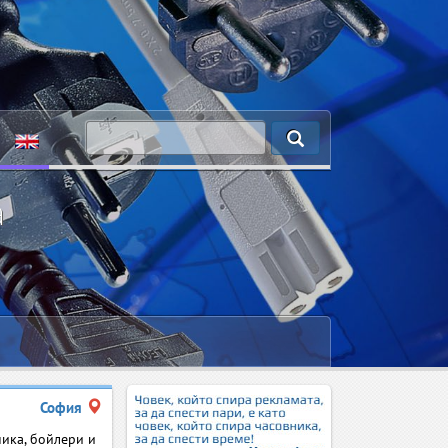
а
София
ника, бойлери и