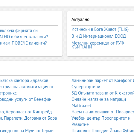
ремонт, диагностика, поддръжка, монтаж 
Актуално
ионални услуги за ремонт, диагностика, поддръжка и монтаж на вси
Истински в Бога Живот (TLIG)
смукачки, фурни и професионална техника – сервизните центрове о
 включа фирмата си
В и Д Интернационал ЕООД
раница представя основните видове сервизни услуги, най-често ремо
ТНО в бизнес каталога?
ения за индустрията.
 имам ПОВЕЧЕ клиенти?
Метални керемиди от РУФ
КЪМПАНИ
 уреди в дома.
катска кантора Здравков
Ламиниран паркет от Комфорт
стриална автоматизация от
Супер картини
атроникс
3Д Опънати тавани от К-екстри
оводни услуги от Бенефин
Онлайн магазин за матраци
Mattro.net
о, Аеропласт от Кинтрейд
Наем на автовишки от Писарие
и, Парапети, Дограма от Бора
Учебен център Просперитет и
0
Развитие
зводство на Мулч от Герми
Психолог Пловдив Йоана Хуби