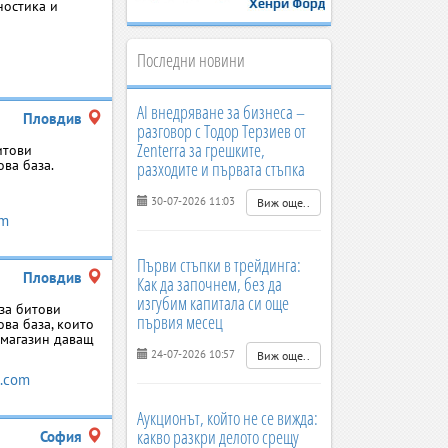
ностика и
Последни новини
AI внедряване за бизнеса –
Пловдив
разговор с Тодор Терзиев от
Zenterra за грешките,
итови
ова база.
разходите и първата стъпка
30-07-2026 11:03
Виж още..
om
Първи стъпки в трейдинга:
Пловдив
Как да започнем, без да
изгубим капитала си още
за битови
първия месец
ова база, които
о магазин даващ
24-07-2026 10:57
Виж още..
.com
Аукционът, който не се вижда:
какво разкри делото срещу
София