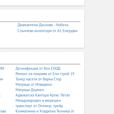
и сервизни услуги за дома и
чки видове електроуреди. От перални, сушилни
Диамантени Дискове - Нобела
сигуряват надеждно обслужване както за
Слънчеви колектори от А1 Енерджи
нтираните уреди, процеса на диагностика,
 ИИ
Дезинфекция от Кен ЕООД
Ремонт на покриви от Ели строй 19
йм
Тонер касети от Варна Стор
Матраци от Илвидиха
Матраци Дормео
с
Адвокатска Кантора Артис Легал
Международен и вътрешен
транспорт от Оптимус трейд
нова
Климатична и Хладилна Техника от