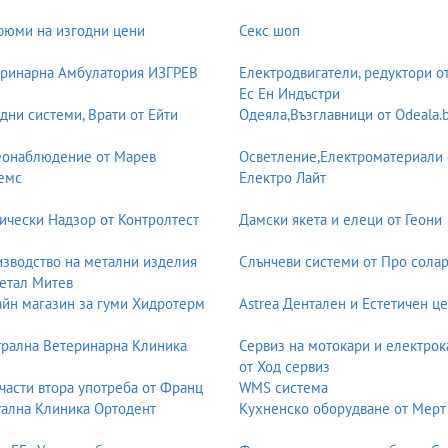
юми на изгодни цени
Секс шоп
ринарна Амбулатория ИЗГРЕВ
Електродвигатели, редуктори о
Ес Ен Индъстри
дни системи, Врати от Ейти
Одеяла,Възглавници от Odeala.
еонаблюдение от Марев
Осветление,Електроматериали 
емс
Електро Лайт
ически Надзор от Контролтест
Дамски якета и елеци от Геони
зводство на метални изделия
Слънчеви системи от Про солар
етал Митев
йн магазин за гуми Хидротерм
Astrea Дентален и Естетичен ц
рална Ветеринарна Клиника
Сервиз на мотокари и електрок
от Ход сервиз
части втора употреба от Франц
WMS система
ална Клиника Ортодент
Кухненско оборудване от Мерт
т и професионална техника за бизнеса.
а