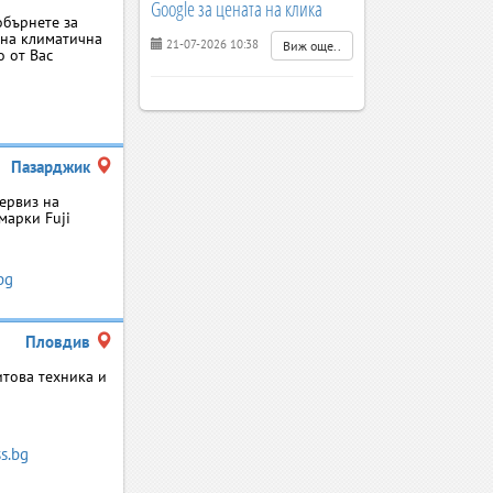
Google за цената на клика
обърнете за
 на климатична
21-07-2026 10:38
Виж още..
о от Вас
Пазарджик
ервиз на
марки Fuji
bg
Пловдив
това техника и
ss.bg