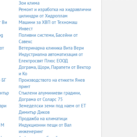
Зои клима
Ремонт и изработка на хидравлични
цилиндри от Хидроплам
т Ви
Машини за ХВП от Техномаш
Инвест
bg
Поливни системи, Басейни от
Савекс
от
Ветеринарна клиника Вита Вери
Индустриална автоматизация от
Електросвят Плюс ЕООД
Дограма, Щори, Парапети от Вектор
и Ко
 БГ
Производството на етикети Янев
принт
ентър
Стъклени алуминиеви градини,
Дограма от Соларс 75
ари
Земеделски земи под наем от ЕТ
Димитър Диков
Продажба на климатици
 М
Индукционни пещи от Вал
инженеринг