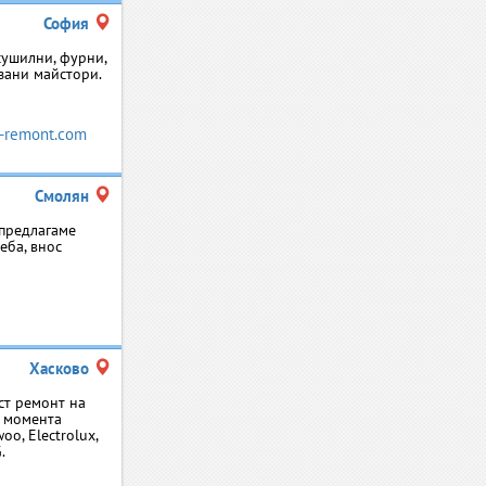
София
сушилни, фурни,
зани майстори.
-remont.com
Смолян
 предлагаме
еба, внос
Хасково
ст ремонт на
м момента
oo, Electrolux,
.