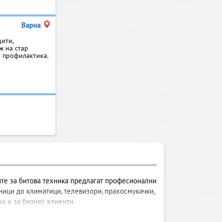
Варна
ити,
ж на стар
а профилактика.
зите за битова техника предлагат професионални
ници до климатици, телевизори, прахосмукачки,
а и за бизнес клиенти.