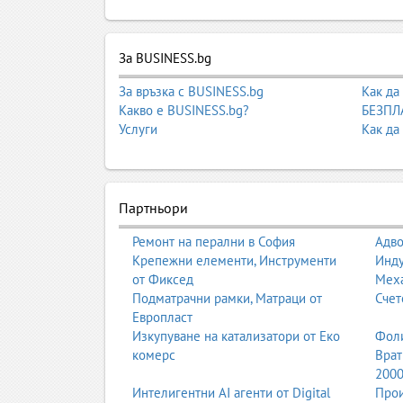
Сервизи за битова техника – 
бизнеса
За BUSINESS.bg
Сервизите за битова техника предлагат профес
и хладилници до климатици, телевизори, прахо
За връзка с BUSINESS.bg
Как да
домакинства, така и за бизнес клиенти. Тази ст
Какво е BUSINESS.bg?
БЕЗПЛА
гаранционните условия и професионалните реш
Услуги
Как да
Видове сервизи за битова техника
Сервизи за домакински електроуреди
Партньори
Тези сервизи обслужват най-често използваните
Перални машини
Ремонт на перални в София
Адво
Сушилни машини
Крепежни елементи, Инструменти
Инду
Съдомиялни
от Фиксед
Мех
Хладилници и фризери
Подматрачни рамки, Матраци от
Счет
Фурни, плотове и готварски печки
Европласт
Абсорбатори
Изкупуване на катализатори от Еко
Фоли
Микровълнови фурни
комерс
Врат
200
Сервизи за дребна битова техника
Интелигентни AI агенти от Digital
Прои