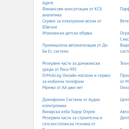
Прахосмукачки
Agent
Ютии и парогенератори
Финансови консултации от КСБ
Парф
Кафемашини
аналитика
Кухненски уреди
Сервиз за електронни везни от
Вете
Сешоари, машинки за подстригване
БГвезни
Италиански детски обувки
Огра
Сервизи за климатична техника
Сикс
Ремонт на климатици
Промишлена автоматизация от Ди
Вид
Диагностика на хладилен агент
Би Ес системс
сист
Профилактика и почистване
Монтаж и демонтаж
Резервни части за домакински
Техн
Ремонт на термопомпи
уреди от Роси 995
Сервизи за телевизори и аудио техника
DrMobi.bg Онлайн магазин и сервиз
Прои
за мобилни телефони
от М
Ремонт на LED, OLED и QLED телевизори
Мрежи от Ай джи нет
Онла
Смяна на подсветка
Ремонт на захранващи блокове
Домофонни Системи от Аудио
Цент
Ремонт на аудио системи и ресийвъри
електроника
Професионални и индустриални сервизи
Винарска изба Тодор Опрев
Авто
Резервни части за строителна и
Дент
Освен домашни уреди, много сервизи обслужва
селскостопанска техника от
Сервиз на професионална кухненска техник