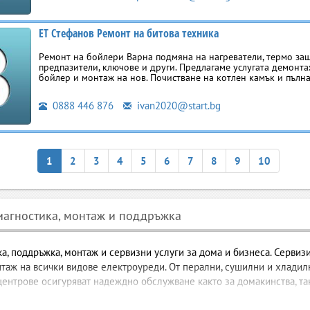
ЕТ Стефанов Ремонт на битова техника
Ремонт на бойлери Варна подмяна на нагреватели, термо защ
предпазители, ключове и други. Предлагаме услугата демонта
бойлер и монтаж на нов. Почистване на котлен камък и пълн
0888 446 876
ivan2020@start.bg
1
2
3
4
5
6
7
8
9
10
диагностика, монтаж и поддръжка
ка, поддръжка, монтаж и сервизни услуги за дома и бизнеса. Серви
нтаж на всички видове електроуреди. От перални, сушилни и хладил
ентрове осигуряват надеждно обслужване както за домакинства, так