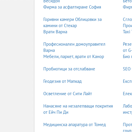
Весидон
Бето
Фирма за асфалтиране София
Фирм
Професионални фурни
Перални и сушилни за хотели
Горивни камери Облицовки за
Сгл
Професионални миялни машини
камини от Стекар
Прои
Топлинни уреди за ресторанти
Врати Варна
Taxi
Сервиз на индустриална техника
Индустриални хладилни системи
Професионален домоуправител
Резе
Професионални климатици и VRF систем
Варна
от G
Индустриални перални и сушилни
Мебели, паркет, врати от Канор
Био 
Машини за почистване и поддръжка
Пробиотици за отслабване
SEO 
Най-често срещани ремонти
Смяна на лагери и ремъци (перални)
Геодезия от Мапкад
Експ
Проблеми с компресор (хладилници)
Запушени филтри и помпи (съдомиялни)
Осветление от Сити Лайт
Елек
Неизправни нагреватели (фурни и бойлер
Електронни платки и управление
Нанасяне на незалепващи покрития
Лабо
Течове и хидравлични проблеми
от Ейч Пи Ди
инст
Диагностика и сервизен процес
Оглед на място или в сервиз
Медицинска апаратура от Томед
Прот
Тестове и измервания
груп