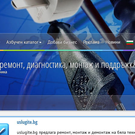
Азбучен каталог
Добави бизнес
Реклама
Новини
 ремонт, диагностика, монтаж и поддръжк
ника
uslugite.bg
uslugite.bg предлага ремонт, монтаж и демонтаж на бяла тех