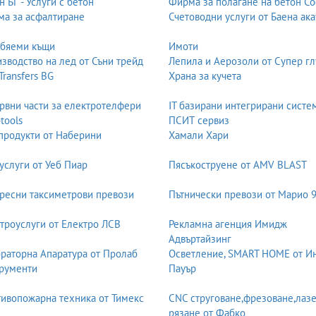
н БГ - Услуги с бетон
Фирма за полагане на бетон С
а за асфалтиране
Счетоводни услуги от Баена ака
обяеми къщи
Имоти
зводство на лед от Съни трейд
Лепила и Аерозоли от Супер гл
 Transfers BG
Храна за кучета
рвни части за електротелфери
IT базирани интегрирани систе
и
-tools
ПСИТ сервиз
продукти от Наберини
Хамали Хари
услуги от Уеб Пиар
Пясъкоструене от AMV BLAST
ресни таксиметрови превози
Пътнически превози от Марио 
троуслуги от Електро ЛСВ
Рекламна агенция Имидж
и)
Адвъртайзинг
раторна Апаратура от Пролаб
Осветление, SMART HOME от И
рументи
Пауър
ивопожарна техника от Тимекс
CNC струговане,фрезоване,лаз
рязане от Фабко