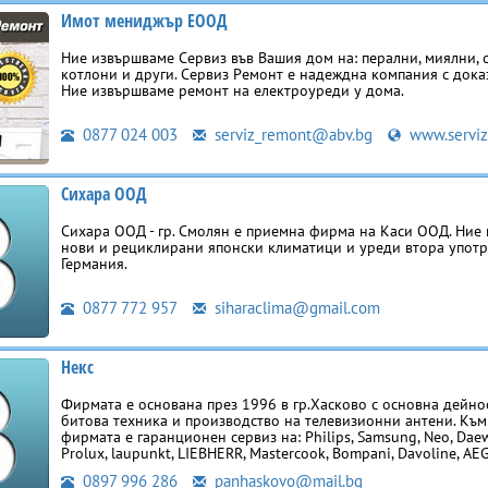
Имот мениджър ЕООД
Ние извършваме Сервиз във Вашия дом на: перални, миялни, 
котлони и други. Сервиз Ремонт е надеждна компания с дока
Ние извършваме ремонт на електроуреди у дома.
0877 024 003
serviz_remont@abv.bg
www.serviz
Сихара ООД
Сихара ООД - гр. Смолян е приемна фирма на Каси ООД. Ние
нови и рециклирани японски климатици и уреди втора употр
Германия.
0877 772 957
siharaclima@gmail.com
Некс
Фирмата е основана през 1996 в гр.Хасково с основна дейно
битова техника и производство на телевизионни антени. Къ
фирмата е гаранционен сервиз на: Philips, Samsung, Neo, Daew
Prolux, laupunkt, LIEBHERR, Mastercook, Bompani, Davoline, AEG
0897 996 286
panhaskovo@mail.bg