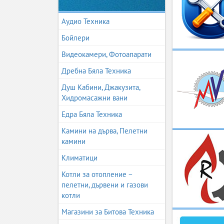
Аудио Техника
Бойлери
Видеокамери, Фотоапарати
Дребна Бяла Техника
Душ Кабини, Джакузита,
Хидромасажни вани
Едра Бяла Техника
Камини на дърва, Пелетни
камини
Климатици
Котли за отопление –
пелетни, дървени и газови
котли
Магазини за Битова Техника