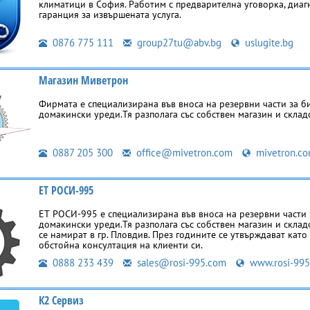
климатици в София. Работим с предварителна уговорка, диаг
гаранция за извършената услуга.
0876 775 111
group27tu@abv.bg
uslugite.bg
Магазин Миветрон
Фирмата е специализирана във вноса на резервни части за б
домакински уреди.Тя разполага със собствен магазин и склад
0887 205 300
office@mivetron.com
mivetron.c
ЕТ РОСИ-995
ЕТ РОСИ-995 е специализирана във вноса на резервни части 
домакински уреди.Тя разполага със собствен магазин и склад
се намират в гр. Пловдив. През годините се утвърждават кат
обстойна консултация на клиенти си.
0888 233 439
sales@rosi-995.com
www.rosi-995
К2 Сервиз