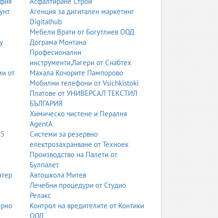
офия
Асфалтиране Строй
унт
Агенция за дигитален маркетинг
Digitalhub
Мебели Врати от Богутлиев ООД
у
Дограма Монтана
Професионални
инструменти,Лагери от Снабтех
ми от
Махала Кочорите Пампорово
Мобилни телефони от Vsichkistoki
Платове от УНИВЕРСАЛ ТЕКСТИЛ
БЪЛГАРИЯ
Химическо чистене и Пералня
AgentA
95
Системи за резервно
електрозахранване от Техноек
Производство на Палети от
Булпалет
нтер
Автошкола Митев
Лечебни процедури от Студио
Релакс
ерно
Контрол на вредителите от Контики
ООД