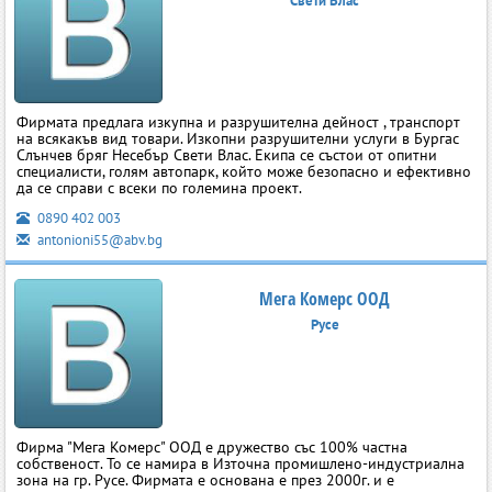
Свети Влас
Фирмата предлага изкупна и разрушителна дейност , транспорт
на всякакъв вид товари. Изкопни разрушителни услуги в Бургас
Слънчев бряг Несебър Свети Влас. Екипа се състои от опитни
специалисти, голям автопарк, който може безопасно и ефективно
да се справи с всеки по големина проект.
0890 402 003
antonioni55@abv.bg
Мега Комерс ООД
Русе
Фирма "Мега Комерс" ООД е дружество със 100% частна
собственост. То се намира в Източна промишлено-индустриална
зона на гр. Русе. Фирмата е основана е през 2000г. и е