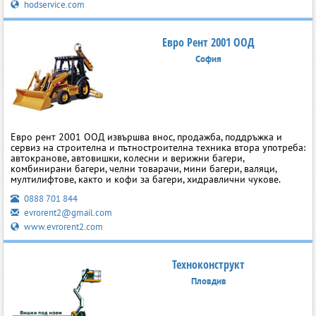
hodservice.com
Евро Рент 2001 ООД
София
Евро рент 2001 ООД извършва внос, продажба, поддръжка и
сервиз на строителна и пътностроителна техника втора употреба:
автокранове, автовишки, колесни и верижни багери,
комбинирани багери, челни товарачи, мини багери, валяци,
мултилифтове, както и кофи за багери, хидравлични чукове.
0888 701 844
evrorent2@gmail.com
www.evrorent2.com
Техноконструкт
Пловдив