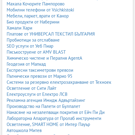
Вишки и автовишки Монтана
Махала Кочорите Пампорово
Вишки и автовишки Сливен
Мобилни телефони от Vsichkistoki
Вишки и автовишки Ямбол
Мебели, паркет, врати от Канор
Био продукти от Наберини
Всички фирми за вишки и автовишки в България
Хамали Хари
Виж всички фирми
Платове от УНИВЕРСАЛ ТЕКСТИЛ БЪЛГАРИЯ
Пробиотици за отслабване
SEO услуги от Уеб Пиар
Пясъкоструене от AMV BLAST
Химическо чистене и Пералня AgentA
Геодезия от Мапкад
Експресни таксиметрови превози
Пътнически превози от Марио 95
Системи за резервно електрозахранване от Техноек
Осветление от Сити Лайт
Електроуслуги от Електро ЛСВ
Рекламна агенция Имидж Адвъртайзинг
Производство на Палети от Булпалет
Нанасяне на незалепващи покрития от Ейч Пи Ди
Лабораторна Апаратура от Пролаб инструменти
Осветление, SMART HOME от Интер Пауър
Автошкола Митев