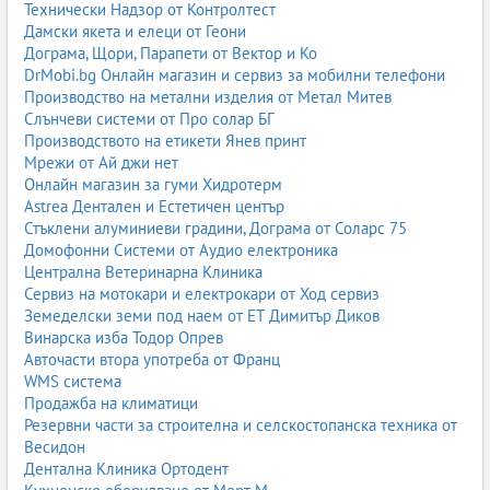
Технически Надзор от Контролтест
профилактика и годишни прегледи;
Дамски якета и елеци от Геони
резервни части и консумативи.
Дограма, Щори, Парапети от Вектор и Ко
4. Операторски услуги
DrMobi.bg Онлайн магазин и сервиз за мобилни телефони
Производство на метални изделия от Метал Митев
квалифицирани оператори;
Слънчеви системи от Про солар БГ
работа по фасади, дървета, осветление;
Производството на етикети Янев принт
безопасно изпълнение на височинни задачи.
Мрежи от Ай джи нет
Приложения на вишките
Онлайн магазин за гуми Хидротерм
строителство и ремонт;
Astrea Дентален и Естетичен център
фасадни дейности;
Стъклени алуминиеви градини, Дограма от Соларс 75
монтаж на реклами и билбордове;
Домофонни Системи от Аудио електроника
поддръжка на улично осветление;
Централна Ветеринарна Клиника
рязане и кастрене на дървета;
Сервиз на мотокари и електрокари от Ход сервиз
електроразпределителни дейности;
Земеделски земи под наем от ЕТ Димитър Диков
индустриални монтажи;
Винарска изба Тодор Опрев
почистване на фасади и прозорци;
Авточасти втора употреба от Франц
телекомуникации;
WMS система
логистични центрове и складове.
Продажба на климатици
Резервни части за строителна и селскостопанска техника от
Вишки и автовишки по градове
Весидон
Дентална Клиника Ортодент
Изберете вашия град и намерете фирми за вишки и автовишки: