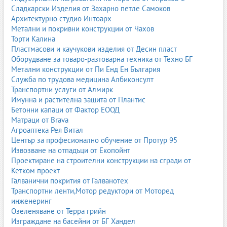
Сладкарски Изделия от Захарно петле Самоков
Архитектурно студио Интоарх
Метални и покривни конструкции от Чахов
Торти Калина
Пластмасови и каучукови изделия от Десин пласт
Оборудване за товаро-разтоварна техника от Техно БГ
Метални конструкции от Пи Енд Ен България
Служба по трудова медицина Албиконсулт
Транспортни услуги от Алмирк
Имунна и растителна защита от Плантис
Бетонни капаци от Фактор ЕООД
Матраци от Brava
Агроаптека Рея Витал
Център за професионално обучение от Протур 95
Извозване на отпадъци от Екопойнт
Проектиране на строителни конструкции на сгради от
Кетком проект
Галванични покрития от Галванотех
Транспортни ленти,Мотор редуктори от Моторед
инженеринг
Озеленяване от Терра грийн
Изграждане на басейни от БГ Хандел