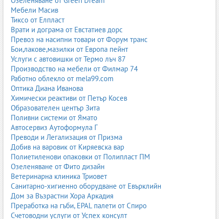
Озеленяване от Green Dream
Мебели Масив
Тиксо от Елпласт
Врати и дограма от Евстатиев дорс
Превоз на насипни товари от Форум транс
Бои,лакове,мазилки от Европа пейнт
Услуги с автовишки от Термо лъч 87
Производство на мебели от Филмар 74
Работно облекло от mela99.com
Оптика Диана Иванова
Химически реактиви от Петър Косев
Образователен център Зита
Поливни системи от Ямато
Автосервиз Аутоформула Г
Преводи и Легализация от Призма
Добив на варовик от Киряевска вар
Полиетиленови опаковки от Полипласт ПМ
Озеленяване от Фито дизайн
Ветеринарна клиника Триовет
Санитарно-хигиенно оборудване от Евърклийн
Дом за Възрастни Хора Аркадия
Преработка на гъби, EPAL палети от Спиро
Счетоводни услуги от Успех консулт