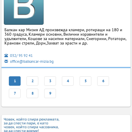
Балкан кар Мизия АД произвежда кламери, ротиращи на 180 и
360 градуса, Кламери основни, Вилични изравнители и
удължители, Кошове за насипни материали, Снегорини, Ротатори,
Кранови стрели, Дорн,Захват за храсти и др.
032/ 95 92 41
office@balkancar-mizia.bg
1
2
3
4
5
6
7
8
9