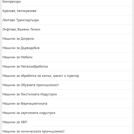
Компресори
Кранове, Автокранове
Лентови Транспортьори
Лифтове, Въжени Линии
Машини за Дограма
Машини за Дърводобив
Машини за Мебели
Машини за Металообработка
Машини за обработка на камък, гранит и мрамор
Машини за Обувната промишленост
Машини за Текстилната Индустрия
Машини за Фармацевтиката
Машини за хартиената индустрия
Машини за ХВП
Машини за химическата промишленост