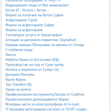
Кухненско оборудване от Мерт М
Вишки и автовишки София
Индукционни пещи от Вал инженеринг
Вишки и автовишки Пловдив
Бетон БГ - Услуги с бетон
Вишки и автовишки Варна
Фирма за полагане на бетон София
Вишки и автовишки Бургас
Асфалтиране Строй
Вишки и автовишки Хасково
Фирма за асфалтиране София
Вишки и автовишки Плевен
Фирма за асфалтиране
Вишки и автовишки Велико Търново
Счетоводни услуги от Баена акаунт
Вишки и автовишки Пазарджик
Агенция за дигитален маркетинг Digitalhub
Вишки и автовишки Видин
Горивни камери Облицовки за камини от Стекар
Вишки и автовишки Кърджали
Сглобяеми къщи
Вишки и автовишки Разград
Имоти
Вишки и автовишки Смолян
Мебели Врати от Богутлиев ООД
Вишки и автовишки Търговище
Производство на лед от Съни трейд
Вишки и автовишки Враца
Лепила и Аерозоли от Супер глу
Вишки и автовишки Кюстендил
Дограма Монтана
Вишки и автовишки Перник
Врати Варна
Вишки и автовишки Русе
Taxi Transfers BG
Вишки и автовишки Габрово
Храна за кучета
Вишки и автовишки Ловеч
Професионални инструменти,Лагери от Снабтех
Вишки и автовишки Силистра
Професионален домоуправител Варна
Вишки и автовишки Шумен
Резервни части за електротелфери от G-tools
Вишки и автовишки Добрич
IT базирани интегрирани системи от ПСИТ сервиз