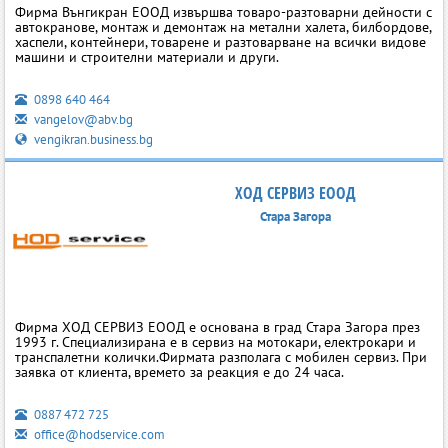
Фирма Вънгикран ЕООД извършва товаро-разтоварни дейности с
автокранове, монтаж и демонтаж на метални халета, билбордове,
хаспели, контейнери, товарене и разтоварване на всички видове
машини и строителни материали и други.
0898 640 464
vangelov@abv.bg
vengikran.business.bg
ХОД СЕРВИЗ ЕООД
Стара Загора
Фирма ХОД СЕРВИЗ ЕООД е основана в град Стара Загора през
1993 г. Специализирана е в сервиз на мотокари, електрокари и
транспалетни колички.Фирмата разполага с мобилен сервиз. При
заявка от клиента, времето за реакция е до 24 часа.
0887 472 725
office@hodservice.com