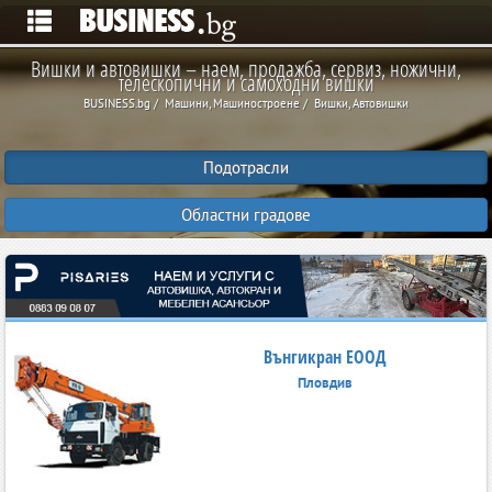
Вишки и автовишки – наем, продажба, сервиз, ножични,
телескопични и самоходни вишки
BUSINESS.bg
Машини, Машиностроене
Вишки, Автовишки
Подотрасли
Областни градове
Вънгикран ЕООД
Пловдив