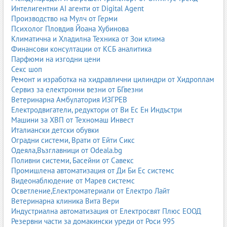
Интелигентни AI агенти от Digital Agent
Леки, икономични и удобни за транспортиране.
Производство на Мулч от Герми
подходящи за малки фирми и частни обекти;
Психолог Пловдив Йоана Хубинова
височина до 18–20 м;
Климатична и Хладилна Техника от Зои клима
лесни за позициониране.
Финансови консултации от КСБ аналитика
Парфюми на изгодни цени
Услуги, предлагани от фирмите
Секс шоп
1. Вишки под наем
Ремонт и изработка на хидравлични цилиндри от Хидроплам
краткосрочен и дългосрочен наем;
Сервиз за електронни везни от БГвезни
вишки с оператор;
Ветеринарна Амбулатория ИЗГРЕВ
транспорт до обекта;
Електродвигатели, редуктори от Ви Ес Ен Индъстри
гъвкави цени според височината и типа техника.
Машини за ХВП от Техномаш Инвест
Италиански детски обувки
2. Продажба на вишки
Оградни системи, Врати от Ейти Сикс
нови вишки от водещи производители;
Одеяла,Възглавници от Odeala.bg
употребявани вишки с гаранция;
Поливни системи, Басейни от Савекс
финансиране и лизинг;
Промишлена автоматизация от Ди Би Ес системс
консултации при избор.
Видеонаблюдение от Марев системс
Осветление,Електроматериали от Електро Лайт
3. Сервиз и поддръжка
Ветеринарна клиника Вита Вери
диагностика и ремонт;
Индустриална автоматизация от Електросвят Плюс ЕООД
подмяна на хидравлични компоненти;
Резервни части за домакински уреди от Роси 995
електрически ремонти;