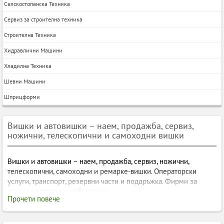
Селскостопанска Техника
Сервиз за строителна техника
Строителна Техника
Хидравлични Машини
Хладилна Техника
Шевни Машини
Шприцформи
Вишки и автовишки – наем, продажба, сервиз,
ножични, телескопични и самоходни вишки
Вишки и автовишки – наем, продажба, сервиз, ножични,
телескопични, самоходни и ремарке-вишки. Операторски
услуги, транспорт, резервни части и поддръжка. Фирми за
вишки и автовишки в България.
Прочети повече
Вишки и автовишки – наем, продажба, сервиз, ножични,
телескопични и самоходни вишки