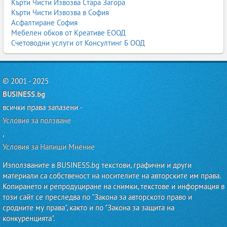
Кърти Чисти Извозва Стара Загора
Кърти Чисти Извозва в София
Асфалтиране София
Мебелен обков от Креативе ЕООД
Счетоводни услуги от Консултинг Б ООД
© 2001 - 2025
BUSINESS.bg
всички права запазени -
Условия за ползване
,
Условия за Напиши Мнение
Използваните в BUSINESS.bg текстови, графични и други
материали са собственост на носителите на авторските им права.
Копирането и репродуциране на снимки, текстове и информация в
този сайт се преследва по "Закона за авторското право и
сродните му права", както и по "Закона за защита на
конкуренцията".