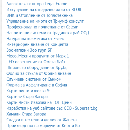
Адвокатска кантора Legal Frame
Изкупуване на отпадъчно олио от BLOIL
ВИК и Отопление от Топлотехника
Управление на имоти от Триумф консулт
Професионално почистване от Cclean
Напоителни системи от Градински рай ООД
Натурална козметика от Е-лек
Интериорен дизайн от Концепта
Зоомагазин Зоо груп БГ
Месо, Месни продукти от Марк 1
LED осветление от Омега Лайт
Шпионско оборудване от Spy.bg
Фолио за стъкла от Фолия дизайн
Слънчеви системи от Сънком
Фирма за Асфалтиране в София
Кърти-чисти-извозва ®
Къртене Стара Загора
Кърти Чисти Извозва на ТОП Цени
Изработка на уеб сайтове със СЕО - Supersait.bg
Хамали Стара Загора
Сладки и тестени изделия от Жанета
Производство на маркучи от Керт и Ко