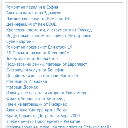
2. Телескопични вишки
Ремонт на перални в София
Адвокатска кантора Здравков
Осигуряват голяма височина и хоризонтален обсег.
Ламиниран паркет от Комфорт ИИ
Дезинфекция от Кен ЕООД
височина до 40+ метра;
Крепежни елементи, Инструменти от Фиксед
подходящи за фасади, електропроводи, монтажи;
Индустриална автоматизация от Мехатроникс
много добра стабилност.
Супер картини
3. Автовишки
Ремонт на покриви от Ели строй 19
3Д Опънати тавани от К-екстрийм
Монтирани върху камион или бус, с голяма мобилност.
Тонер касети от Варна Стор
Подматрачни рамки, Матраци от Европласт
бързо придвижване между обекти;
Счетоводни услуги от Бенефин
височина 12–30+ метра;
Онлайн магазин за матраци Mattro.net
подходящи за улично осветление, дървета, фасади.
Матраци от Илвидиха
4. Самоходни вишки
Матраци Дормео
Изкупуване на катализатори от Еко комерс
Машини с автономно движение и управление от платформата.
Фолио, Аеропласт от Кинтрейд
Наем на автовишки от Писариес
електрически или дизелови;
Адвокатска Кантора Артис Легал
идеални за големи индустриални обекти;
Врати, Парапети, Дограма от Бора 2000
висока маневреност.
Учебен център Просперитет и Развитие
5. Ремарке-вишки
Международен и вътрешен транспорт от Оптимус трейд