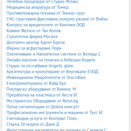
Лечебни процедури от Студио Релакс
Медицинска апаратура от Томед
Противопожарна техника от Тимекс груп
CNC струговане,фрезоване,лазерно рязане от Фабко
Контрол на вредителите от Контики ООД
Ковано Желязо от Тан Колов
Строителна фирма Мусала
Дентален център Адент Бургас
Фирма за асфалтиране Лори
Озеленяване и Напоителни системи от Велида 1
Онлайн магазин за тениски и бебешки бодита
Студио за отслабване Angelic glow
Архитектура и проектиране от Вертикали ЕООД
Инжекционни Микропилоти от Геостабил
Електроматериали от Вайд бул
Пчеларско оборудване от Вимекс М
Преработка на пластмаса от Хеста БГ
Ресторантско Оборудване от Resol.bg
Пътна сигнализация от Дейли консулт
Професионални инструменти и машини от Тулс БГ
Счетоводни услуги от Контракт Плюс
Стъкла, Огледала от Дани Д
Индустриални нагреватели по поръчка от Сираков С