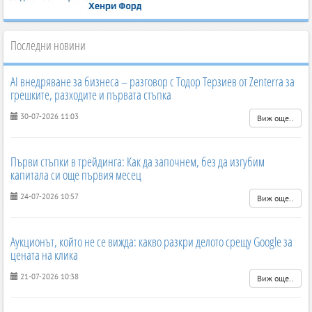
Последни новини
AI внедряване за бизнеса – разговор с Тодор Терзиев от Zenterra за
грешките, разходите и първата стъпка
30-07-2026 11:03
Виж още..
Първи стъпки в трейдинга: Как да започнем, без да изгубим
капитала си още първия месец
24-07-2026 10:57
Виж още..
Аукционът, който не се вижда: какво разкри делото срещу Google за
цената на клика
21-07-2026 10:38
Виж още..