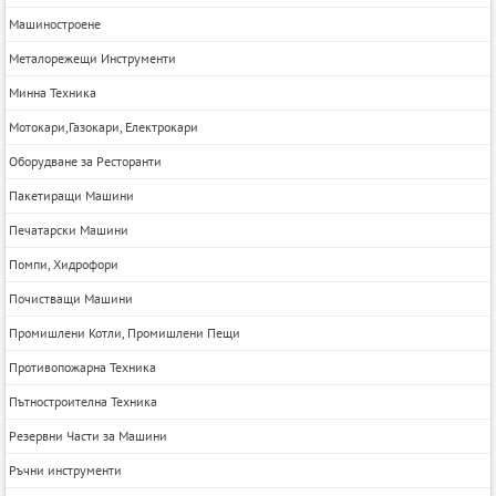
Машиностроене
Металорежещи Инструменти
Минна Техника
Мотокари,Газокари, Електрокари
Оборудване за Ресторанти
Пакетиращи Машини
Печатарски Машини
Помпи, Хидрофори
Почистващи Машини
Промишлени Котли, Промишлени Пещи
Противопожарна Техника
Пътностроителна Техника
Резервни Части за Машини
Ръчни инструменти