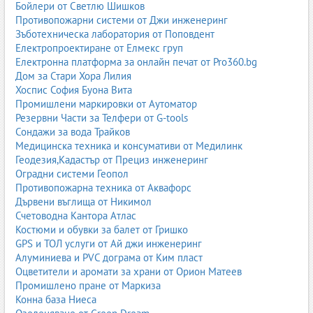
Бойлери от Светлю Шишков
Противопожарни системи от Джи инженеринг
Зъботехническа лаборатория от Поповдент
Електропроектиране от Елмекс груп
Електронна платформа за онлайн печат от Pro360.bg
Дом за Стари Хора Лилия
Хоспис София Буона Вита
Промишлени маркировки от Аутоматор
Резервни Части за Телфери от G-tools
Сондажи за вода Трайков
Медицинска техника и консумативи от Медилинк
Геодезия,Кадастър от Прециз инженеринг
Оградни системи Геопол
Противопожарна техника от Аквафорс
Дървени въглища от Никимол
Счетоводна Кантора Атлас
Костюми и обувки за балет от Гришко
GPS и ТОЛ услуги от Ай джи инженеринг
Алуминиева и PVC дограма от Ким пласт
Оцветители и аромати за храни от Орион Матеев
Промишлено пране от Маркиза
Конна база Ниеса