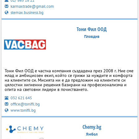
02/ 865 18 22
karmaxtrade@gmail.com
stemax.business.bg
Тони Фил ООД
Пловдив
Тони Фил ООД е частна компания създадена през 2008 г. Ние сме
млад и амбициозен екип, който се грижи за нуждите и комфорта
на клиентите си. Мисията ни е да предложим на клиентите си
цялостни хигиенни решения базирани на професионализма и
опита на световни лидери в почистването.
032 621 645
office@tonifil.bg
www.tonifil.bg
Chemy.bg
Ямбол