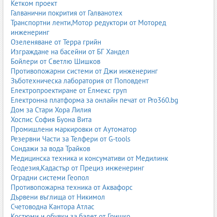
Кетком проект
Галванични покрития от Галванотех
Транспортни ленти,Мотор редуктори от Моторед
инженеринг
Озеленяване от Терра грийн
Изграждане на басейни от БГ Хандел
Бойлери от Светлю Шишков
Противопожарни системи от Джи инженеринг
Зъботехническа лаборатория от Поповдент
Електропроектиране от Елмекс груп
Електронна платформа за онлайн печат от Pro360.bg
Дом за Стари Хора Лилия
Хоспис София Буона Вита
Промишлени маркировки от Аутоматор
Резервни Части за Телфери от G-tools
Сондажи за вода Трайков
Медицинска техника и консумативи от Медилинк
Геодезия,Кадастър от Прециз инженеринг
Оградни системи Геопол
Противопожарна техника от Аквафорс
Дървени въглища от Никимол
Счетоводна Кантора Атлас
Костюми и обувки за балет от Гришко