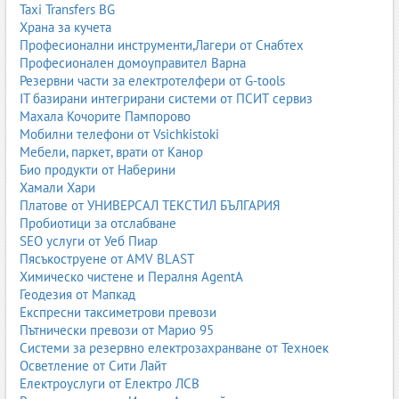
Taxi Transfers BG
Почистващи препарати по градове
Храна за кучета
Почистващи препарати София
Професионални инструменти,Лагери от Снабтех
Почистващи препарати Пловдив
Професионален домоуправител Варна
Почистващи препарати Варна
Резервни части за електротелфери от G-tools
Почистващи препарати Бургас
IT базирани интегрирани системи от ПСИТ сервиз
Почистващи препарати Стара Загора
Махала Кочорите Пампорово
Почистващи препарати Плевен
Мобилни телефони от Vsichkistoki
Почистващи препарати Велико Търново
Мебели, паркет, врати от Канор
Почистващи препарати Пазарджик
Био продукти от Наберини
Почистващи препарати Благоевград
Хамали Хари
Почистващи препарати Видин
Платове от УНИВЕРСАЛ ТЕКСТИЛ БЪЛГАРИЯ
Почистващи препарати Кърджали
Пробиотици за отслабване
Почистващи препарати Разград
SEO услуги от Уеб Пиар
Почистващи препарати Смолян
Пясъкоструене от AMV BLAST
Почистващи препарати Търговище
Химическо чистене и Пералня AgentA
Почистващи препарати Враца
Геодезия от Мапкад
Почистващи препарати Кюстендил
Експресни таксиметрови превози
Почистващи препарати Перник
Пътнически превози от Марио 95
Почистващи препарати Русе
Системи за резервно електрозахранване от Техноек
Почистващи препарати Хасково
Осветление от Сити Лайт
Почистващи препарати Габрово
Електроуслуги от Електро ЛСВ
Почистващи препарати Ловеч