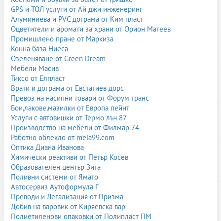
GPS и ТОЛ услуги от Ай джи инженеринг
Алуминиева и PVC дограма от Ким пласт
Оцветители и аромати за храни от Орион Матеев
Промишлено пране от Маркиза
Конна база Ниеса
Озеленяване от Green Dream
Мебели Масив
Тиксо от Елпласт
Врати и дограма от Евстатиев дорс
Превоз на насипни товари от Форум транс
Бои,лакове,мазилки от Европа пейнт
Услуги с автовишки от Термо лъч 87
Производство на мебели от Филмар 74
Работно облекло от mela99.com
Оптика Диана Иванова
Химически реактиви от Петър Косев
Образователен център Зита
Поливни системи от Ямато
Автосервиз Аутоформула Г
Преводи и Легализация от Призма
Добив на варовик от Киряевска вар
Полиетиленови опаковки от Полипласт ПМ