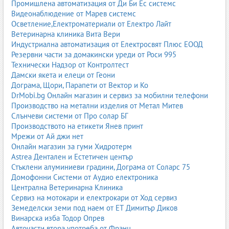
петнопочистващи препарати
Промишлена автоматизация от Ди Би Ес системс
препарати за килими и тапицерия
Видеонаблюдение от Марев системс
Осветление,Електроматериали от Електро Лайт
7. Дезинфектанти и биоциди
Ветеринарна клиника Вита Вери
Използват се за унищожаване на бактерии, вируси и гъбички.
Индустриална автоматизация от Електросвят Плюс ЕООД
Подходящи за болници, кухни, обществени сгради и дома.
Резервни части за домакински уреди от Роси 995
Технически Надзор от Контролтест
алкохолни дезинфектанти
Дамски якета и елеци от Геони
хлорни препарати
Дограма, Щори, Парапети от Вектор и Ко
кислородосъдържащи формули
DrMobi.bg Онлайн магазин и сервиз за мобилни телефони
8. Професионални почистващи препарати
Производство на метални изделия от Метал Митев
Слънчеви системи от Про солар БГ
Използват се в хотели, ресторанти, производствени
Производството на етикети Янев принт
предприятия, болници, търговски обекти и индустрията.
Мрежи от Ай джи нет
Онлайн магазин за гуми Хидротерм
концентрати за големи площи
Astrea Дентален и Естетичен център
силни обезмаслители
Стъклени алуминиеви градини, Дограма от Соларс 75
препарати за индустриални подове
Домофонни Системи от Аудио електроника
специализирани препарати за ХоРеКа
Централна Ветеринарна Клиника
Как да изберем подходящ почистващ препарат?
Сервиз на мотокари и електрокари от Ход сервиз
Земеделски земи под наем от ЕТ Димитър Диков
Изборът зависи от повърхността, степента на замърсяване и
Винарска изба Тодор Опрев
изискванията за безопасност.
Авточасти втора употреба от Франц