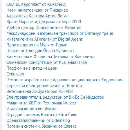
Фолио, Аеропласт от Кинтрейд
препарати за фурни и котлони
Наем на автовишки от Писариес
препарати за неръждаема стомана
Адвокатска Кантора Артис Легал
4. Препарати за подове
Врати, Парапети, Дограма от Бора 2000
Учебен център Просперитет и Развитие
Различните настилки изискват различни формули – паркет,
Международен и вътрешен транспорт от Оптимус трейд
ламинат, гранитогрес, PVC, камък.
Интелигентни AI агенти от Digital Agent
Производство на Мулч от Герми
неутрални препарати за ежедневна употреба
Психолог Пловдив Йоана Хубинова
силни препарати за упорити замърсявания
Климатична и Хладилна Техника от Зои клима
препарати с аромат
Финансови консултации от КСБ аналитика
5. Препарати за стъкла и огледала
Парфюми на изгодни цени
Секс шоп
Формули за безупречен блясък без следи и замъгляване.
Ремонт и изработка на хидравлични цилиндри от Хидроплам
спрейове с алкохол
Сервиз за електронни везни от БГвезни
амонячни формули
Ветеринарна Амбулатория ИЗГРЕВ
антистатични препарати
Електродвигатели, редуктори от Ви Ес Ен Индъстри
Машини за ХВП от Техномаш Инвест
6. Препарати за текстил и мека мебел
Италиански детски обувки
Подходящи за петна, освежаване и дълбоко почистване.
Оградни системи, Врати от Ейти Сикс
Одеяла,Възглавници от Odeala.bg
прахове и гелове
Поливни системи, Басейни от Савекс