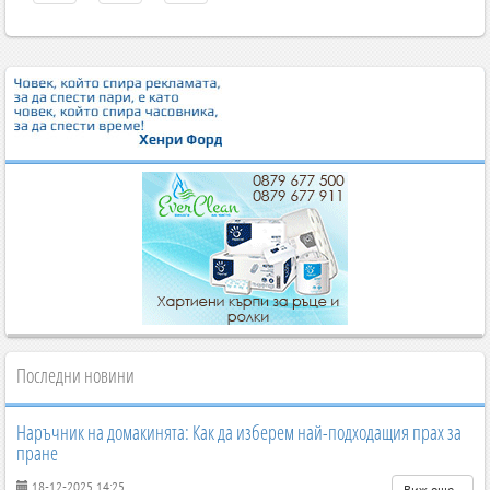
Последни новини
Наръчник на домакинята: Как да изберем най-подходащия прах за
пране
18-12-2025 14:25
Виж още..