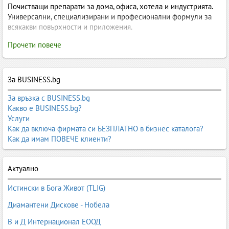
Почистващи препарати за дома, офиса, хотела и индустрията.
Универсални, специализирани и професионални формули за
всякакви повърхности и приложения.
Почистващи препарати – пълно ръководство за дома,
Прочети повече
бизнеса и професионалната хигиена
Почистващите препарати са основен елемент от поддържането
За BUSINESS.bg
на чиста, безопасна и здравословна среда – както в дома, така
и в професионални обекти като хотели, ресторанти, офиси,
За връзка с BUSINESS.bg
болници, производствени помещения и търговски площи.
Какво е BUSINESS.bg?
Категорията
„Почистващи препарати“
в Business.bg представя
Услуги
производители, вносители, дистрибутори и специализирани
Как да включа фирмата си БЕЗПЛАТНО в бизнес каталога?
фирми, предлагащи широка гама от продукти за ежедневна и
Как да имам ПОВЕЧЕ клиенти?
професионална хигиена.
Съвременните почистващи препарати са разработени така, че
Актуално
да бъдат ефективни, безопасни и щадящи повърхностите. Те
включват универсални препарати, специализирани формули за
Истински в Бога Живот (TLIG)
баня и кухня, обезмаслители, препарати за подове, стъкла,
текстил, дезинфектанти, препарати за професионално
Диамантени Дискове - Нобела
почистване и индустриални решения.
В и Д Интернационал ЕООД