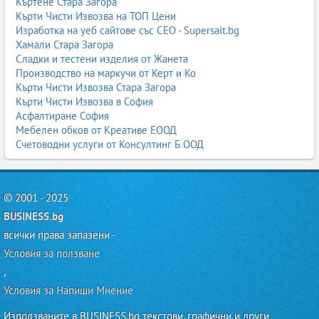
Къртене Стара Загора
Кърти Чисти Извозва на ТОП Цени
Изработка на уеб сайтове със СЕО - Supersait.bg
Хамали Стара Загора
Сладки и тестени изделия от Жанета
Производство на маркучи от Керт и Ко
Кърти Чисти Извозва Стара Загора
Кърти Чисти Извозва в София
Асфалтиране София
Мебелен обков от Креативе ЕООД
Счетоводни услуги от Консултинг Б ООД
© 2001 - 2025
BUSINESS.bg
всички права запазени -
Условия за ползване
,
Условия за Напиши Мнение
Използваните в BUSINESS.bg текстови, графични и други