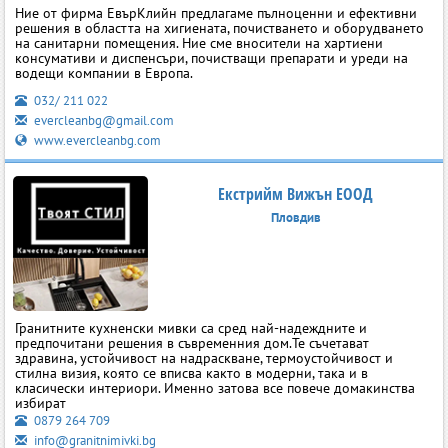
Ние от фирма ЕвърКлийн предлагаме пълноценни и ефективни
решения в областта на хигиената, почистването и оборудването
на санитарни помещения. Ние сме вносители на хартиени
консумативи и диспенсъри, почистващи препарати и уреди на
водещи компании в Европа.
032/ 211 022
evercleanbg@gmail.com
www.evercleanbg.com
Екстрийм Вижън ЕООД
Пловдив
Гранитните кухненски мивки са сред най-надеждните и
предпочитани решения в съвременния дом.Те съчетават
здравина, устойчивост на надраскване, термоустойчивост и
стилна визия, която се вписва както в модерни, така и в
класически интериори. Именно затова все повече домакинства
избират
0879 264 709
info@granitnimivki.bg