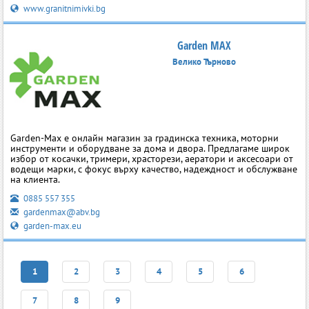
www.granitnimivki.bg
Garden MAX
Велико Търново
Garden-Max е онлайн магазин за градинска техника, моторни
инструменти и оборудване за дома и двора. Предлагаме широк
избор от косачки, тримери, храсторези, аератори и аксесоари от
водещи марки, с фокус върху качество, надеждност и обслужване
на клиента.
0885 557 355
gardenmax@abv.bg
garden-max.eu
1
2
3
4
5
6
7
8
9