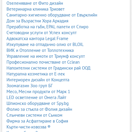
Озеленяване от Фито дизайн
Ветеринарна клиника Триовет
Санитарно-хигиенно оборудване от Евърклийн
Дом за Възрастни Хора Аркадия
Преработка на гъби, EPAL палети от Спиро
Счетоводни услуги от Успех консулт
Адвокатска кантора Legal Frame
Изкупуване на отпадъчно олио от BLOIL
ВИК и Отопление от Топлотехника
Управление на имоти от Триумф консулт
Професионално почистване от Cclean
Напоителни системи от Градински рай ООД
Натурална козметика от Е-лек
Интериорен дизайн от Концепта
Зоомагазин Зоо груп БГ
Месо, Месни продукти от Марк 1
LED осветление от Омега Лайт
Шпионско оборудване от Spy.bg
Фолио за стъкла от Фолия дизайн
Слънчеви системи от Сънком
Фирма за Асфалтиране в София
Кърти-чисти-извозва ®