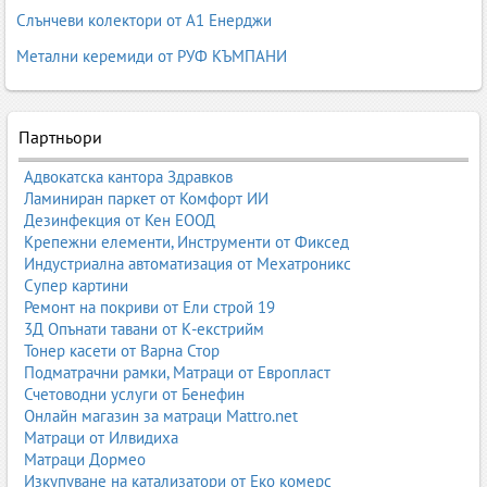
Основни видове почистващи препарати
Слънчеви колектори от А1 Енерджи
1. Универсални почистващи препарати
Метални керемиди от РУФ КЪМПАНИ
Подходящи за ежедневна употреба върху различни
повърхности – плотове, мебели, подове, плочки, уреди. Те
премахват прах, леки замърсявания и мазнини.
Партньори
спрейове за повърхности
концентрати за разреждане
Адвокатска кантора Здравков
ароматизирани формули
Ламиниран паркет от Комфорт ИИ
2. Препарати за баня и санитарни помещения
Дезинфекция от Кен ЕООД
Крепежни елементи, Инструменти от Фиксед
Създадени за борба с варовик, котлен камък, сапунени
Индустриална автоматизация от Мехатроникс
отлагания, ръжда и бактерии.
Супер картини
Ремонт на покриви от Ели строй 19
препарати за тоалетни
3Д Опънати тавани от К-екстрийм
антикалк препарати
Тонер касети от Варна Стор
гел формули за вертикални повърхности
Подматрачни рамки, Матраци от Европласт
3. Препарати за кухня
Счетоводни услуги от Бенефин
Онлайн магазин за матраци Mattro.net
Кухнята е зона с високи хигиенни изисквания. Препаратите за
Матраци от Илвидиха
кухня премахват мазнини, загорели остатъци и микроби.
Матраци Дормео
Изкупуване на катализатори от Еко комерс
обезмаслители