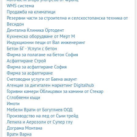
WMS система
Основни критерии:
Продажба на климатици
тип повърхност (дърво, камък, метал, стъкло, текстил)
Резервни части за строителна и селскостопанска техника от
наличие на варовик, мазнини или органични
Весидон
замърсявания
Дентална Клиника Ортодент
нужда от дезинфекция
Кухненско оборудване от Мерт М
аромат и алергени
Индукционни пещи от Вал инженеринг
екологични формули
Бетон БГ - Услуги с бетон
Професионални съвети за безопасна употреба
Фирма за полагане на бетон София
Асфалтиране Строй
винаги четете етикета и инструкциите
Фирма за асфалтиране София
не смесвайте препарати (особено хлор и киселини)
Фирма за асфалтиране
използвайте ръкавици при силни формули
Счетоводни услуги от Баена акаунт
проветрявайте помещенията
Агенция за дигитален маркетинг Digitalhub
съхранявайте далеч от деца
Горивни камери Облицовки за камини от Стекар
Чести грешки при употреба на почистващи препарати
Сглобяеми къщи
Използване на грешен препарат за повърхността
– може
Имоти
да причини повреди.
Мебели Врати от Богутлиев ООД
Прекомерно количество
– не увеличава ефективността,
Производство на лед от Съни трейд
а оставя следи.
Лепила и Аерозоли от Супер глу
Смесване на различни химикали
– опасни реакции.
Дограма Монтана
Липса на изплакване
– особено при силни препарати.
Врати Варна