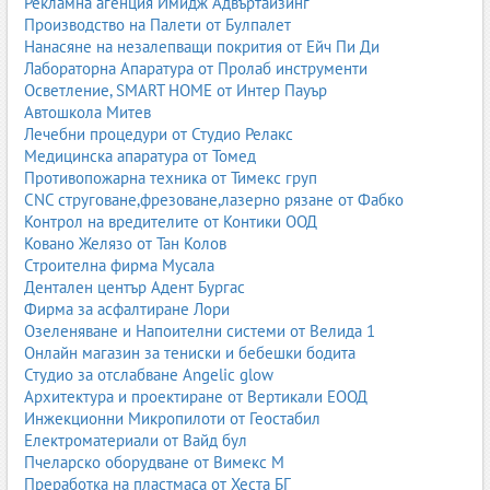
Рекламна агенция Имидж Адвъртайзинг
Почистващи препарати Силистра
Производство на Палети от Булпалет
Почистващи препарати Шумен
Нанасяне на незалепващи покрития от Ейч Пи Ди
Почистващи препарати Добрич
Лабораторна Апаратура от Пролаб инструменти
Почистващи препарати Монтана
Осветление, SMART HOME от Интер Пауър
Почистващи препарати Сливен
Автошкола Митев
Почистващи препарати Ямбол
Лечебни процедури от Студио Релакс
Медицинска апаратура от Томед
Почистващите препарати
са ключов елемент за поддържане
Противопожарна техника от Тимекс груп
на хигиена в дома, бизнеса и индустрията. В Business.bg ще
CNC струговане,фрезоване,лазерно рязане от Фабко
откриете производители, вносители и дистрибутори на
Контрол на вредителите от Контики ООД
универсални препарати, обезмаслители, препарати за баня и
Ковано Желязо от Тан Колов
кухня, дезинфектанти, професионални формули за ХоРеКа и
Строителна фирма Мусала
индустриални решения. Тази пилар страница служи като пълно
Дентален център Адент Бургас
ръководство за избор, употреба и безопасност при работа с
Фирма за асфалтиране Лори
почистващи препарати.
Озеленяване и Напоителни системи от Велида 1
Открийте почистващи препарати за дома, офиса, хотела или
Онлайн магазин за тениски и бебешки бодита
производството. Разгледайте фирмите в Business.bg и изберете
Студио за отслабване Angelic glow
професионални решения за хигиена и чистота.
Архитектура и проектиране от Вертикали ЕООД
Инжекционни Микропилоти от Геостабил
Битова химия
,
Битови почистващи продукти
,
Дезинфектанти
,
Електроматериали от Вайд бул
Дезинфектанти за ръце
,
Дозатори за дезинфектанти
,
Кислол
,
Пчеларско оборудване от Вимекс М
Миещи препарати
,
Перилни препарати
,
Прахове за пране
,
Преработка на пластмаса от Хеста БГ