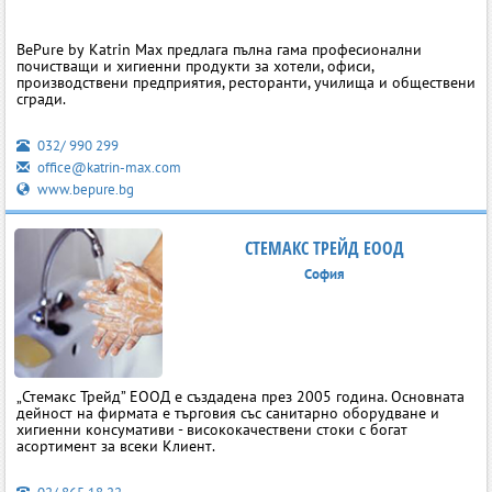
BePure by Katrin Max предлага пълна гама професионални
почистващи и хигиенни продукти за хотели, офиси,
производствени предприятия, ресторанти, училища и обществени
сгради.
032/ 990 299
office@katrin-max.com
www.bepure.bg
СТЕМАКС ТРЕЙД ЕООД
София
„Стемакс Трейд” ЕООД е създадена през 2005 година. Основната
дейност на фирмата е търговия със санитарно оборудване и
хигиенни консумативи - висококачествени стоки с богат
асортимент за всеки Клиент.