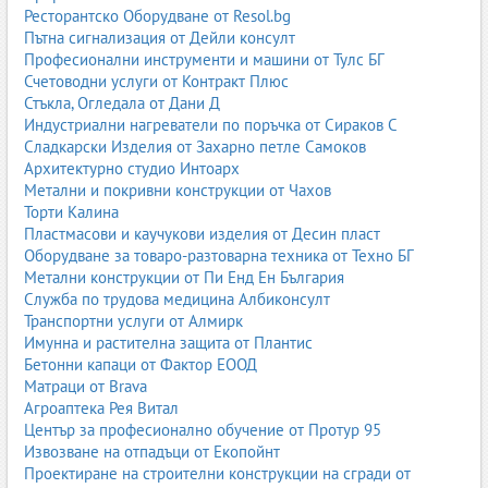
Препарати за съдомиялни машини
,
Прозорци и огледала -
Ресторантско Оборудване от Resol.bg
продукти за почистване
,
Ръжда - препарати за премахване
,
Пътна сигнализация от Дейли консулт
Сода каустик
Професионални инструменти и машини от Тулс БГ
Счетоводни услуги от Контракт Плюс
Стъкла, Огледала от Дани Д
Индустриални нагреватели по поръчка от Сираков С
Сладкарски Изделия от Захарно петле Самоков
Архитектурно студио Интоарх
Метални и покривни конструкции от Чахов
Торти Калина
Пластмасови и каучукови изделия от Десин пласт
Оборудване за товаро-разтоварна техника от Техно БГ
Метални конструкции от Пи Енд Ен България
Служба по трудова медицина Албиконсулт
Транспортни услуги от Алмирк
Имунна и растителна защита от Плантис
Бетонни капаци от Фактор ЕООД
Матраци от Brava
Агроаптека Рея Витал
Център за професионално обучение от Протур 95
Извозване на отпадъци от Екопойнт
Проектиране на строителни конструкции на сгради от