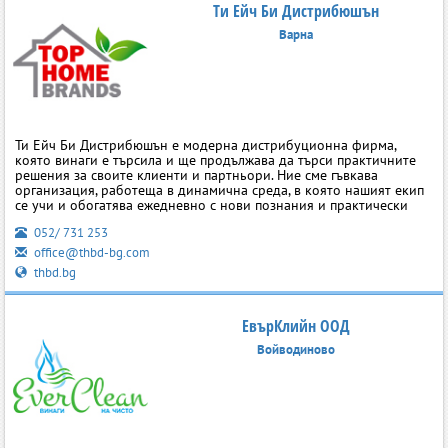
Ти Ейч Би Дистрибюшън
Варна
Ти Ейч Би Дистрибюшън е модерна дистрибуционна фирма,
която винаги е търсила и ще продължава да търси практичните
решения за своите клиенти и партньори. Ние сме гъвкава
организация, работеща в динамична среда, в която нашият екип
се учи и обогатява ежедневно с нови познания и практически
052/ 731 253
office@thbd-bg.com
thbd.bg
ЕвърКлийн ООД
Войводиново