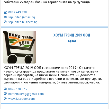
собствени складови бази на територията на гр.Дупница.
0895 449 898
sepunited@mail.bg
sepunited.business.bg
ХОУМ ТРЕЙД 2019 ООД
Враца
ХОУМ ТРЕЙД 2019 ООД създадохме през 2019г. От самото
начало се стараем да предлагаме на клиентите си качествени
перелни препарати, на ниски цени. Основната ни дейност е
търговия на едро и дребно с перилни и почистващи препарати,
санитарни и хигиенни материали, битова химия, парфюмерия.
0876 570 573
hometradebg@gmail.com
www.facebook.com