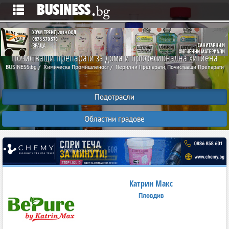
Почистващи препарати за дома и професионална хигиена
BUSINESS.bg
Химическа Промишленост
Перилни Препарати, Почистващи Препарати
Подотрасли
Областни градове
Катрин Макс
Пловдив