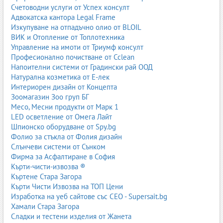
Счетоводни услуги от Успех консулт
4. Бои за офиси
Адвокатска кантора Legal Frame
Изкупуване на отпадъчно олио от BLOIL
Неутрални цветове, устойчивост на износване и лесна
ВИК и Отопление от Топлотехника
поддръжка.
Управление на имоти от Триумф консулт
Сравнение между основните видове интериорни бои
Професионално почистване от Cclean
Напоителни системи от Градински рай ООД
Тип боя
Натурална козметика от Е-лек
Предимства
Интериорен дизайн от Концепта
Недостатъци
Зоомагазин Зоо груп БГ
Подходяща за
Месо, Месни продукти от Марк 1
Латекс
LED осветление от Омега Лайт
Лесно нанасяне, добра покривност, екологичност
Шпионско оборудване от Spy.bg
По-ниска устойчивост от акрилните
Фолио за стъкла от Фолия дизайн
Дневни, спални, офиси
Слънчеви системи от Сънком
Фирма за Асфалтиране в София
Акрил
Кърти-чисти-извозва ®
Висока устойчивост, миеща се
Къртене Стара Загора
По-висока цена
Кърти Чисти Извозва на ТОП Цени
Коридори, училища, обществени сгради
Изработка на уеб сайтове със СЕО - Supersait.bg
Силиконова
Хамали Стара Загора
Устойчива на влага, мухъл и плесен
Сладки и тестени изделия от Жанета
По-специфична употреба