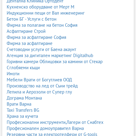
Дентална Клиника Ортодент
Степени на гланц
Кухненско оборудване от Мерт М
Индукционни пещи от Вал инженеринг
Интериорните бои се предлагат в различни степени на гланц,
Бетон БГ - Услуги с бетон
които влияят на външния вид и поддръжката.
Фирма за полагане на бетон София
Асфалтиране Строй
Мат:
прикрива неравности, създава меко излъчване
Фирма за асфалтиране София
Сатен:
лек блясък, по-лесно почистване
Фирма за асфалтиране
Полугланц:
устойчив на миене, подходящ за кухни
Счетоводни услуги от Баена акаунт
Гланц:
силен блясък, използва се по-рядко
Агенция за дигитален маркетинг Digitalhub
Подготовка на основата
Горивни камери Облицовки за камини от Стекар
Сглобяеми къщи
За да се постигне перфектен резултат, подготовката на стените
Имоти
е ключова. Тя включва:
Мебели Врати от Богутлиев ООД
Производство на лед от Съни трейд
почистване от прах и мазнини
Лепила и Аерозоли от Супер глу
запълване на пукнатини и дупки
Дограма Монтана
шпакловане при нужда
Врати Варна
грундиране за по-добра адхезия
Taxi Transfers BG
Технология на нанасяне
Храна за кучета
Професионални инструменти,Лагери от Снабтех
Интериорните бои се нанасят с валяк, четка или пистолет. Най-
Професионален домоуправител Варна
често се използва валяк, който осигурява равномерно
Резервни части за електротелфери от G-tools