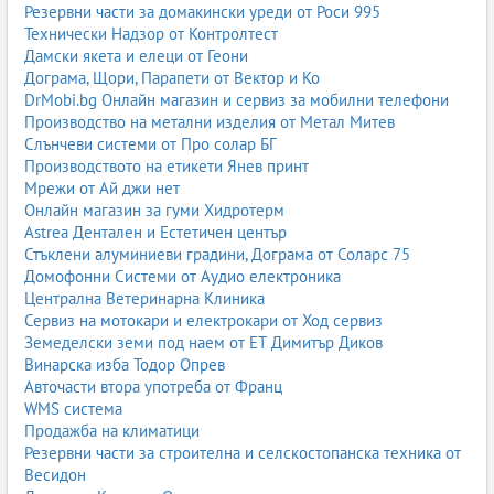
Резервни части за домакински уреди от Роси 995
3. Силиконови интериорни бои
Технически Надзор от Контролтест
Силиконовите бои са изключително устойчиви на влага и
Дамски якета и елеци от Геони
мухъл. Те „дишат“, което ги прави идеални за кухни, бани и
Дограма, Щори, Парапети от Вектор и Ко
помещения с висока влажност.
DrMobi.bg Онлайн магазин и сервиз за мобилни телефони
Производство на метални изделия от Метал Митев
4. Бои за влажни помещения
Слънчеви системи от Про солар БГ
Производството на етикети Янев принт
Специализирани бои с антибактериални и противогъбични
Мрежи от Ай джи нет
свойства. Предотвратяват образуването на мухъл и плесен.
Онлайн магазин за гуми Хидротерм
5. Декоративни интериорни бои
Astrea Дентален и Естетичен център
Стъклени алуминиеви градини, Дограма от Соларс 75
Използват се за създаване на специални ефекти – перлени,
Домофонни Системи от Аудио електроника
металически, пясъчни, бетонни, венецианска мазилка и др.
Централна Ветеринарна Клиника
Сервиз на мотокари и електрокари от Ход сервиз
6. Миещи се и супер миещи се бои
Земеделски земи под наем от ЕТ Димитър Диков
Подходящи за семейства с деца, обществени сгради и
Винарска изба Тодор Опрев
помещения с високо натоварване.
Авточасти втора употреба от Франц
WMS система
7. Екологични и био бои
Продажба на климатици
Резервни части за строителна и селскостопанска техника от
Произведени от натурални съставки, без вредни емисии.
Весидон
Подходящи за детски стаи и чувствителни хора.