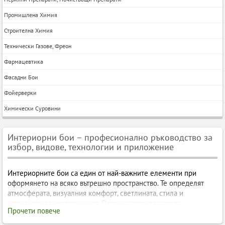
Промишлена Химия
Строителна Химия
Технически Газове, Фреон
Фармацевтика
Фасадни Бои
Фойерверки
Химически Суровини
Интериорни бои – професионално ръководство за
избор, видове, технологии и приложение
Интериорните бои са един от най-важните елементи при
оформянето на всяко вътрешно пространство. Те определят
атмосферата, визуалния комфорт, светлината, стила и
усещането за чистота и уют. Освен естетическа роля,
Прочети повече
съвременните интериорни бои предлагат и функционални
предимства – устойчивост на миене, защита от влага,