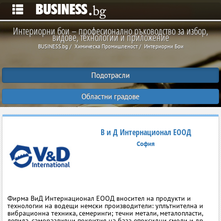
Интериорни бои – професионално ръководство за избор,
видове, технологии и приложение
BUSINESS.bg
Химическа Промишленост
Интериорни Бои
Подотрасли
Областни градове
В и Д Интернационал ЕООД
София
Фирма ВиД Интернационал ЕООД вносител на продукти и
технологии на водещи немски производители: уплътнителна и
вибрационна техника, семеринги; течни метали, металопласти,
лепила, саморазливни покрития на база епоксидни смоли и др.