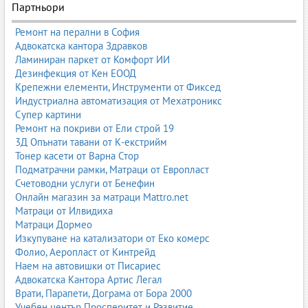
Партньори
решения и професионалните съвети за постигане на
перфектен резултат.
Ремонт на перални в София
Какво представляват интериорните бои?
Адвокатска кантора Здравков
Ламиниран паркет от Комфорт ИИ
Интериорните бои са декоративни и защитни покрития,
Дезинфекция от Кен ЕООД
предназначени за вътрешни стени и тавани. Те се състоят от
Крепежни елементи, Инструменти от Фиксед
свързващо вещество (акрил, латекс, силикон), пигменти,
Индустриална автоматизация от Мехатроникс
пълнители, добавки и вода. Основната им задача е да осигурят
Супер картини
равномерно, устойчиво и естетично покритие, което да
Ремонт на покриви от Ели строй 19
издържа на ежедневна употреба.
3Д Опънати тавани от К-екстрийм
Тонер касети от Варна Стор
Съвременните интериорни бои се отличават с:
Подматрачни рамки, Матраци от Европласт
Счетоводни услуги от Бенефин
висока покривност
Онлайн магазин за матраци Mattro.net
устойчивост на миене и триене
Матраци от Илвидиха
бързо съхнене
Матраци Дормео
липса на неприятна миризма
Изкупуване на катализатори от Еко комерс
екологичност и безопасност
Фолио, Аеропласт от Кинтрейд
богат избор от цветове и ефекти
Наем на автовишки от Писариес
Основни видове интериорни бои
Адвокатска Кантора Артис Легал
Врати, Парапети, Дограма от Бора 2000
Интериорните бои се разделят на няколко основни групи
Учебен център Просперитет и Развитие