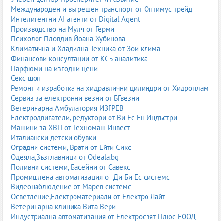
според състава, предназначението и визуалния ефект.
Международен и вътрешен транспорт от Оптимус трейд
1. Латексови бои
Интелигентни AI агенти от Digital Agent
Производство на Мулч от Герми
Най-популярният тип интериорни бои. Латексът осигурява
Психолог Пловдив Йоана Хубинова
добра покривност, устойчивост на миене и лесно нанасяне.
Климатична и Хладилна Техника от Зои клима
Подходящ е за дневни, спални, коридори и офиси.
Финансови консултации от КСБ аналитика
Парфюми на изгодни цени
Предимства:
Секс шоп
висока покривност
Ремонт и изработка на хидравлични цилиндри от Хидроплам
устойчивост на миене
Сервиз за електронни везни от БГвезни
бързо съхнене
Ветеринарна Амбулатория ИЗГРЕВ
екологичност
Електродвигатели, редуктори от Ви Ес Ен Индъстри
2. Акрилни бои
Машини за ХВП от Техномаш Инвест
Италиански детски обувки
Акрилните бои са по-устойчиви и по-здрави от стандартния
Оградни системи, Врати от Ейти Сикс
латекс. Използват се в помещения с по-високо натоварване.
Одеяла,Възглавници от Odeala.bg
Поливни системи, Басейни от Савекс
Подходящи за:
Промишлена автоматизация от Ди Би Ес системс
коридори
Видеонаблюдение от Марев системс
училища
Осветление,Електроматериали от Електро Лайт
офиси
Ветеринарна клиника Вита Вери
търговски обекти
Индустриална автоматизация от Електросвят Плюс ЕООД