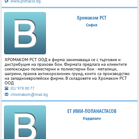
www.primacol.bg
Хромаком РСТ
София
ХРОМАКОМ РСТ ООД е фирма занимаваща се с търговия и
дистрибуция на прахови бои. Фирмата предлага на клиентите
сиепоксидно полиестерни и полиестерни бои - металици,
шагрени, прахов антикорозионен грунд, които са производство
на западноевропейски фирми. В складовете на Хромаком РСТ
ООД
02/ 978 00 77
chromakom@mail.bg
ЕТ ИМИ-ПОПАНАСТАСОВ
Кърджали