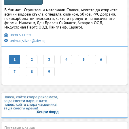
В Унимат - Строителни материали Сливен, можете да откриете
всички видове стъкла, огледала, силикон, обков, PVC дограма,
поликарбонатни плоскости, както и продукти на посочените
фирми- Нинахим, Ден Бравен Сийлантс, Акварор ООД,
Индустриал Партс ООД, Пайплайф, Caparol.
0898 600 991
unimat_sliven@abv.bg
1
2
3
4
5
6
7
8
9
Последни новини