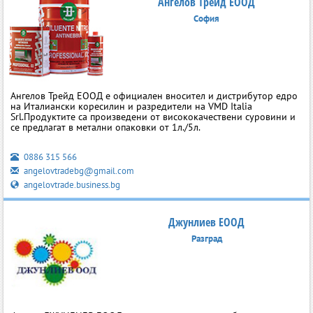
Ангелов Трейд ЕООД
София
Ангелов Трейд ЕООД е официален вносител и дистрибутор едро
на Италиански коресилин и разредители на VMD Italia
Srl.Продуктите са произведени от висококачествени суровини и
се предлагат в метални опаковки от 1л./5л.
0886 315 566
angelovtradebg@gmail.com
angelovtrade.business.bg
Джунлиев ЕООД
Разград