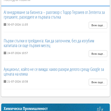
AI внедряване за бизнеса – разговор с Тодор Терзиев от Zenterra за
грешките, разходите и първата стъпка
30-07-2026 11:03
Виж още..
Първи стъпки в трейдинга: Как да започнем, без да изгубим
капитала си още първия месец
24-07-2026 10:57
Виж още..
Аукционът, който не се вижда: какво разкри делото срещу Google за
цената на клика
21-07-2026 10:38
Виж още..
Химическа Промишленост