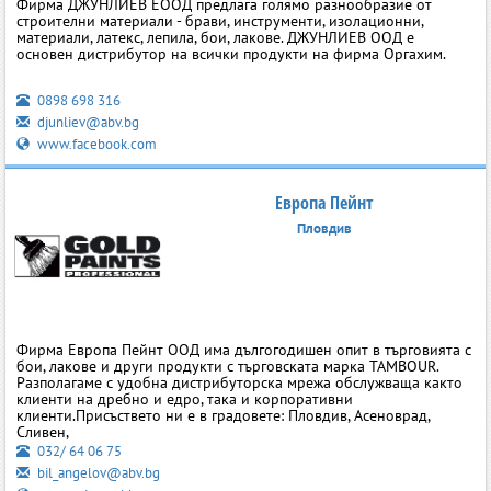
Фирма ДЖУНЛИЕВ ЕООД предлага голямо разнообразие от
строителни материали - брави, инструменти, изолационни,
материали, латекс, лепила, бои, лакове. ДЖУНЛИЕВ ООД е
основен дистрибутор на всички продукти на фирма Оргахим.
0898 698 316
djunliev@abv.bg
www.facebook.com
Европа Пейнт
Пловдив
Фирма Европа Пейнт ООД има дългогодишен опит в търговията с
бои, лакове и други продукти с търговската марка TAMBOUR.
Разполагаме с удобна дистрибуторска мрежа обслужваща както
клиенти на дребно и едро, така и корпоративни
клиенти.Присъствето ни е в градовете: Пловдив, Асеноврад,
Сливен,
032/ 64 06 75
bil_angelov@abv.bg