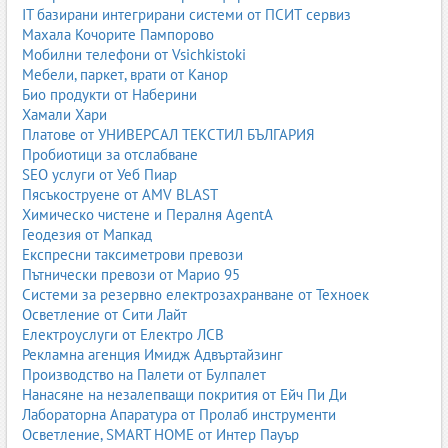
покритие.
IT базирани интегрирани системи от ПСИТ сервиз
Основни стъпки:
Махала Кочорите Пампорово
Мобилни телефони от Vsichkistoki
нанесете грунд
Мебели, паркет, врати от Канор
нанесете първи слой боя
Био продукти от Наберини
изчакайте пълно изсъхване
Хамали Хари
нанесете втори слой за перфектно покритие
Платове от УНИВЕРСАЛ ТЕКСТИЛ БЪЛГАРИЯ
Цветови решения и психология на цветовете
Пробиотици за отслабване
SEO услуги от Уеб Пиар
Цветът влияе на настроението, усещането за пространство и
Пясъкоструене от AMV BLAST
светлина.
Химическо чистене и Пералня AgentA
Геодезия от Мапкад
Бяло:
чистота, простор
Експресни таксиметрови превози
Сиво:
модерно, неутрално
Пътнически превози от Марио 95
Бежово:
уют, топлина
Системи за резервно електрозахранване от Техноек
Синьо:
спокойствие
Осветление от Сити Лайт
Зелено:
баланс
Електроуслуги от Електро ЛСВ
Жълто:
енергия
Рекламна агенция Имидж Адвъртайзинг
Червено:
акцент, динамика
Производство на Палети от Булпалет
Интериорни бои
Нанасяне на незалепващи покрития от Ейч Пи Ди
Лабораторна Апаратура от Пролаб инструменти
Как да изберем подходяща интериорна боя според
Осветление, SMART HOME от Интер Пауър
помещението?