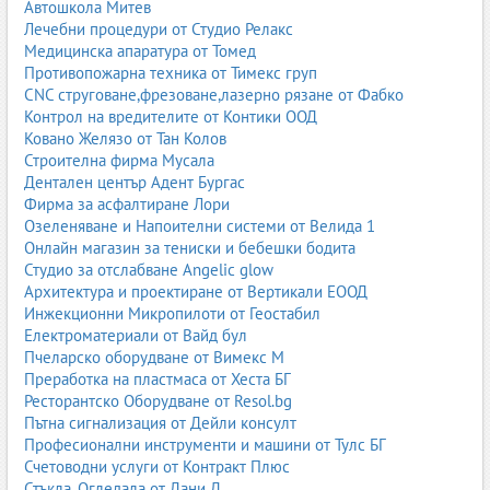
Автошкола Митев
Лечебни процедури от Студио Релакс
Различните помещения имат различни изисквания към
Медицинска апаратура от Томед
покритието. Правилният избор на боя гарантира дълготрайност,
Противопожарна техника от Тимекс груп
лесна поддръжка и естетичен резултат.
CNC струговане,фрезоване,лазерно рязане от Фабко
1. Дневна и хол
Контрол на вредителите от Контики ООД
Ковано Желязо от Тан Колов
Това са помещения с умерено натоварване, където е важна
Строителна фирма Мусала
естетиката. Подходящи са латексови и акрилни бои с матов
Дентален център Адент Бургас
или сатенен ефект.
Фирма за асфалтиране Лори
Озеленяване и Напоителни системи от Велида 1
Препоръчителни характеристики:
Онлайн магазин за тениски и бебешки бодита
висока покривност
Студио за отслабване Angelic glow
мат или сатен
Архитектура и проектиране от Вертикали ЕООД
добра устойчивост на миене
Инжекционни Микропилоти от Геостабил
богата цветова гама
Електроматериали от Вайд бул
2. Спалня
Пчеларско оборудване от Вимекс М
Преработка на пластмаса от Хеста БГ
Спалнята изисква спокойни цветове и бои без мирис. Матови
Ресторантско Оборудване от Resol.bg
латексови бои са най-подходящи.
Пътна сигнализация от Дейли консулт
Професионални инструменти и машини от Тулс БГ
3. Детска стая
Счетоводни услуги от Контракт Плюс
Стъкла, Огледала от Дани Д
Тук безопасността е на първо място. Използват се екологични,