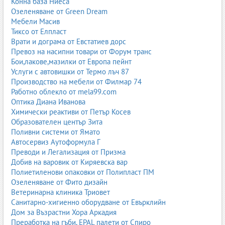
Конна база Ниеса
спални и помещения с чувствителни хора.
Озеленяване от Green Dream
Мебели Масив
Предимства на еко боите:
Тиксо от Елпласт
без мирис
Врати и дограма от Евстатиев дорс
без VOC
Превоз на насипни товари от Форум транс
хипоалергенни
Бои,лакове,мазилки от Европа пейнт
подходящи за хора с алергии
Услуги с автовишки от Термо лъч 87
Производство на мебели от Филмар 74
Интериорни бои за професионална употреба
Работно облекло от mela99.com
В професионалната среда се използват специализирани бои с
Оптика Диана Иванова
повишена устойчивост и функционалност.
Химически реактиви от Петър Косев
Образователен център Зита
1. Бои за хотели и ресторанти
Поливни системи от Ямато
Автосервиз Аутоформула Г
Изискват устойчивост на миене, петна и механично
Преводи и Легализация от Призма
натоварване.
Добив на варовик от Киряевска вар
2. Бои за болници и медицински центрове
Полиетиленови опаковки от Полипласт ПМ
Озеленяване от Фито дизайн
Антибактериални, антистатични и лесни за дезинфекция.
Ветеринарна клиника Триовет
Санитарно-хигиенно оборудване от Евърклийн
3. Бои за училища и детски градини
Дом за Възрастни Хора Аркадия
Екологични, устойчиви на надраскване и често почистване.
Преработка на гъби, EPAL палети от Спиро