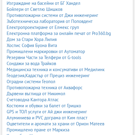
Изграждане на басейни от БГ Хандел
Дори най-качествената боя може да даде лош резултат, ако се
Бойлери от Светлю Шишков
допуснат грешки при подготовката или нанасянето.
Противопожарни системи от Джи инженеринг
Зъботехническа лаборатория от Поповдент
Недостатъчна подготовка на стените
– прах, мазнини,
Електропроектиране от Елмекс груп
пукнатини.
Електронна платформа за онлайн печат от Pro360.bg
Пропускане на грунда
– води до неравномерно
Дом за Стари Хора Лилия
покритие.
Хоспис София Буона Вита
Нанасяне на твърде дебел слой
– създава петна и
Промишлени маркировки от Аутоматор
напукване.
Резервни Части за Телфери от G-tools
Боядисване при висока влажност
– удължава съхненето.
Сондажи за вода Трайков
Използване на нискокачествени инструменти
– оставят
Медицинска техника и консумативи от Медилинк
следи и власинки.
Геодезия,Кадастър от Прециз инженеринг
Професионални съвети за перфектен резултат
Оградни системи Геопол
Използвайте качествен грунд за по-добра адхезия.
Противопожарна техника от Аквафорс
Работете с валяк с подходящ косъм според стената.
Дървени въглища от Никимол
Боядисвайте от светлината към тъмната част на стаята.
Счетоводна Кантора Атлас
Поддържайте постоянна влажност и температура.
Костюми и обувки за балет от Гришко
Нанасяйте два слоя за максимална покривност.
GPS и ТОЛ услуги от Ай джи инженеринг
Интериорни бои и екологичност
Алуминиева и PVC дограма от Ким пласт
Оцветители и аромати за храни от Орион Матеев
Все повече потребители избират екологични бои, които не
Промишлено пране от Маркиза
отделят вредни вещества. Те са подходящи за детски стаи,