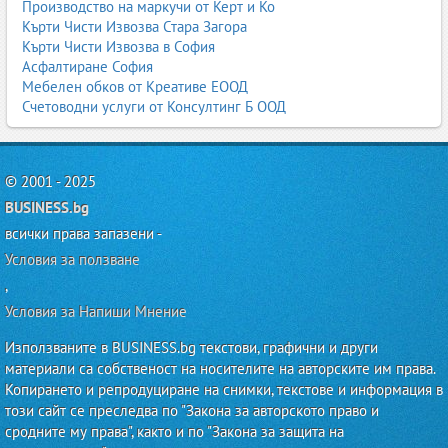
Производство на маркучи от Керт и Ко
Кухни, бани, влажни помещения
Кърти Чисти Извозва Стара Загора
Декоративна
Кърти Чисти Извозва в София
Уникални визуални ефекти
Асфалтиране София
Мебелен обков от Креативе ЕООД
По-трудно нанасяне
Счетоводни услуги от Консултинг Б ООД
Акцентни стени, луксозни интериори
Интериорни бои по градове
Интериорни бои София
Интериорни бои Пловдив
© 2001 - 2025
Интериорни бои Варна
BUSINESS.bg
Интериорни бои Бургас
всички права запазени -
Интериорни бои Стара Загора
Интериорни бои Плевен
Условия за ползване
Интериорни бои Велико Търново
,
Интериорни бои Пазарджик
Условия за Напиши Мнение
Интериорни бои Благоевград
Интериорни бои Видин
Използваните в BUSINESS.bg текстови, графични и други
Интериорни бои Кърджали
материали са собственост на носителите на авторските им права.
Интериорни бои Разград
Копирането и репродуциране на снимки, текстове и информация в
Интериорни бои Смолян
този сайт се преследва по "Закона за авторското право и
Интериорни бои Търговище
сродните му права", както и по "Закона за защита на
Интериорни бои Враца