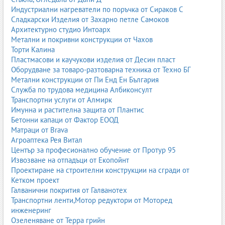
Индустриални нагреватели по поръчка от Сираков С
миещи се и антибактериални бои.
Сладкарски Изделия от Захарно петле Самоков
Препоръчителни свойства:
Архитектурно студио Интоарх
Метални и покривни конструкции от Чахов
без VOC (летливи органични съединения)
Торти Калина
антибактериални добавки
Пластмасови и каучукови изделия от Десин пласт
устойчивост на миене и триене
Оборудване за товаро-разтоварна техника от Техно БГ
4. Кухня
Метални конструкции от Пи Енд Ен България
Служба по трудова медицина Албиконсулт
Кухнята е помещение с висока влажност, мазнини и
Транспортни услуги от Алмирк
температурни промени. Подходящи са силиконови или супер
Имунна и растителна защита от Плантис
миещи се бои.
Бетонни капаци от Фактор ЕООД
5. Баня и мокри помещения
Матраци от Brava
Агроаптека Рея Витал
Използват се специализирани бои за влажни помещения с
Център за професионално обучение от Протур 95
противогъбични свойства.
Извозване на отпадъци от Екопойнт
Проектиране на строителни конструкции на сгради от
6. Коридори и стълбища
Кетком проект
Това са най-натоварените зони. Изискват бои с висока
Галванични покрития от Галванотех
устойчивост на миене и механично триене.
Транспортни ленти,Мотор редуктори от Моторед
инженеринг
Чести грешки при боядисване
Озеленяване от Терра грийн