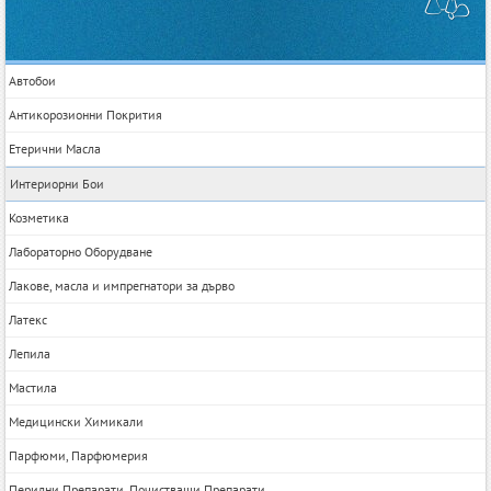
Автобои
Антикорозионни Покрития
Етерични Масла
Интериорни Бои
Козметика
Лабораторно Оборудване
Лакове, масла и импрегнатори за дърво
Латекс
Лепила
Мастила
Медицински Химикали
Парфюми, Парфюмерия
Перилни Препарати, Почистващи Препарати