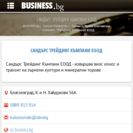
САНДЪРС ТРЕЙДИНГ КЪМПАНИ ЕООД
BUSINESS.bg
Селско Стопанство
Торове
Торове Благоевград
САНДЪРС ТРЕЙДИНГ КЪМПАНИ ЕООД
САНДЪРС ТРЕЙДИНГ КЪМПАНИ ЕООД
Сандърс Трейдинг Къмпани ЕООД - извършва внос износ и
транзит на зърнени култури и минерални торове
Благоевград
,
К. и Н. Хайдукови 56А
0889 815 914
b.dostumski@abv.bg
stc.business.bg