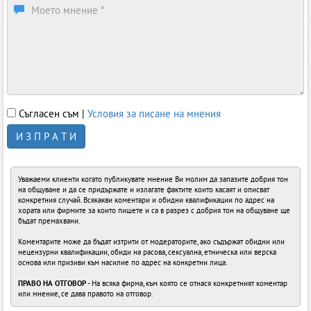
Съгласен съм |
Условия за писане на мнения
И З П Р А Т И
Уважаеми клиенти когато публикувате мнение Ви молим да запазите добрия тон
на общуване и да се придържате и излагате фактите които касаят и описват
конкретния случай. Всякакви коментари и обидни квалификации по адрес на
хората или фирмите за които пишете и са в разрез с добрия тон на общуване ще
бъдат премахвани.
Коментарите може да бъдат изтрити от модераторите, ако съдържат обидни или
нецензурни квалификации, обиди на расова, сексуална, етническа или верска
основа или призиви към насилие по адрес на конкретни лица.
ПРАВО НА ОТГОВОР
- На всяка фирма, към която се отнася конкретният коментар
или мнение, се дава правото на отговор.