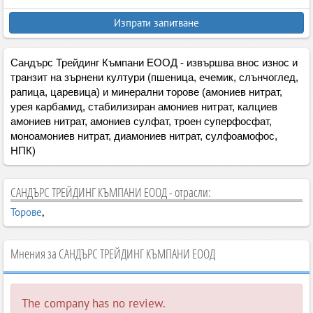
Изпрати запитване
Сандърс Трейдинг Къмпани ЕООД - извършва внос износ и
транзит на зърнени култури (пшеница, ечемик, слънчоглед,
рапица, царевица) и минерални торове (амониев нитрат,
урея карбамид, стабилизиран амониев нитрат, калциев
амониев нитрат, амониев сулфат, троен суперфосфат,
моноамониев нитрат, диамониев нитрат, сулфоамофос,
НПК)
САНДЪРС ТРЕЙДИНГ КЪМПАНИ ЕООД - отрасли:
Торове
,
Мнения за САНДЪРС ТРЕЙДИНГ КЪМПАНИ ЕООД
The company has no review.